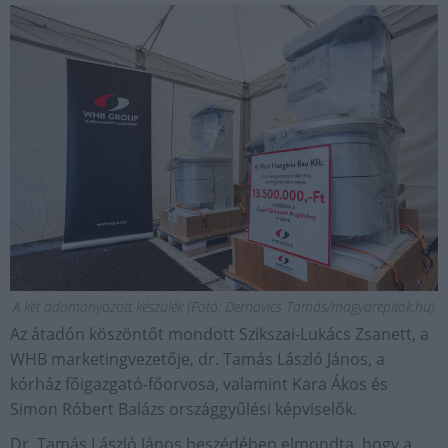
A két adományozott készülék (Fotó: Dernovics Tamás/magyarepitok.hu)
Az átadón köszöntőt mondott Szikszai-Lukács Zsanett, a
WHB marketingvezetője, dr. Tamás László János, a
kórház főigazgató-főorvosa, valamint Kara Ákos és
Simon Róbert Balázs országgyűlési képviselők.
Dr. Tamás László János beszédében elmondta, hogy a