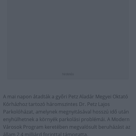
hirdetés
A mai napon átadták a győri Petz Aladár Megyei Oktató
Kórházhoz tartozó háromszintes Dr. Petz Lajos
Parkolóházat, amelynek megnyitásával hosszú idő után
enyhülhetnek a környék parkolási problémái. A Modern
Városok Program keretében megvalósult beruházást az
állam 2,4 milliárd forinttal támogatta.