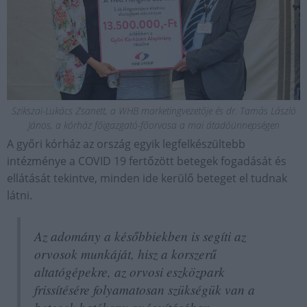
Szikszai-Lukács Zsanett, a WHB marketingvezetője és dr. Tamás László
János, a kórház főigazgató-főorvosa a mai átadóünnepségen
A győri kórház az ország egyik legfelkészültebb
intézménye a COVID 19 fertőzött betegek fogadását és
ellátását tekintve, minden ide kerülő beteget el tudnak
látni.
Az adomány a későbbiekben is segíti az
orvosok munkáját, hisz a korszerű
altatógépekre, az orvosi eszközpark
frissítésére folyamatosan szükségük van a