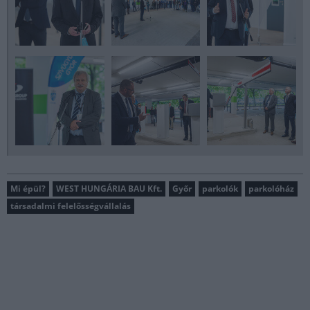
Mi épül?
WEST HUNGÁRIA BAU Kft.
Győr
parkolók
parkolóház
társadalmi felelősségvállalás