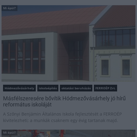
Mi épül?
Hódmezővásárhely
iskolaépítés
oktatási beruházás
FERROÉP Zrt.
Másfélszeresére bővítik Hódmezővásárhely jó hírű
református iskoláját
A Szőnyi Benjámin Általános Iskola fejlesztését a FERROÉP
kivitelezheti; a munkák csaknem egy évig tartanak majd.
Mi épül?