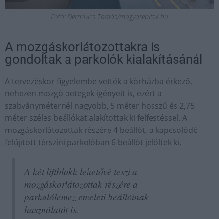
Fotó: Dernovics Tamás/magyarepitok.hu
A mozgáskorlátozottakra is
gondoltak a parkolók kialakításánál
A tervezéskor figyelembe vették a kórházba érkező,
nehezen mozgó betegek igényeit is, ezért a
szabványméternél nagyobb, 5 méter hosszú és 2,75
méter széles beállókat alakítottak ki felfestéssel. A
mozgáskorlátozottak részére 4 beállót, a kapcsolódó
felújított térszíni parkolóban 6 beállót jelöltek ki.
A két liftblokk lehetővé teszi a
mozgáskorlátozottak részére a
parkolólemez emeleti beállóinak
használatát is.