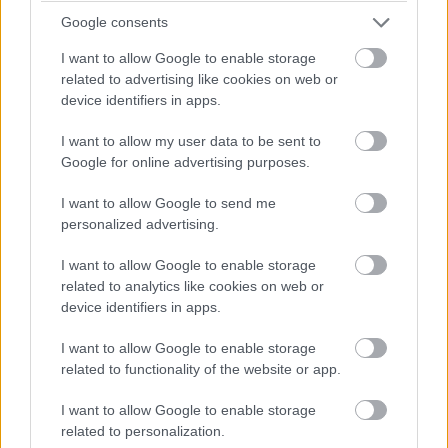
értékű tárgyi adománnyal – egy masszázsággyal – járult
Google consents
hozzá a győri Bárczi Gusztáv Óvoda, Általános Iskola,
Készségfejlesztő Iskola és Kollégium működéséhez.
I want to allow Google to enable storage
related to advertising like cookies on web or
GALÉRIA
device identifiers in apps.
I want to allow my user data to be sent to
Google for online advertising purposes.
I want to allow Google to send me
personalized advertising.
I want to allow Google to enable storage
related to analytics like cookies on web or
device identifiers in apps.
I want to allow Google to enable storage
related to functionality of the website or app.
I want to allow Google to enable storage
related to personalization.