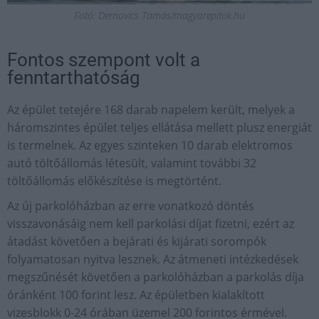
Fotó: Dernovics Tamás/magyarepitok.hu
Fontos szempont volt a
fenntarthatóság
Az épület tetejére 168 darab napelem került, melyek a
háromszintes épület teljes ellátása mellett plusz energiát
is termelnek. Az egyes szinteken 10 darab elektromos
autó töltőállomás létesült, valamint további 32
töltőállomás előkészítése is megtörtént.
Az új parkolóházban az erre vonatkozó döntés
visszavonásáig nem kell parkolási díjat fizetni, ezért az
átadást követően a bejárati és kijárati sorompók
folyamatosan nyitva lesznek. Az átmeneti intézkedések
megszűnését követően a parkolóházban a parkolás díja
óránként 100 forint lesz. Az épületben kialakított
vizesblokk 0-24 órában üzemel 200 forintos érmével.