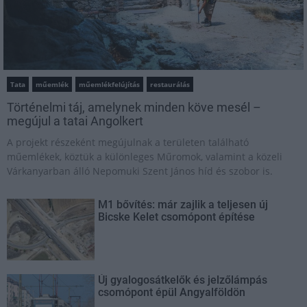
Tata
műemlék
műemlékfelújítás
restaurálás
Történelmi táj, amelynek minden köve mesél –
megújul a tatai Angolkert
A projekt részeként megújulnak a területen található
műemlékek, köztük a különleges Műromok, valamint a közeli
Várkanyarban álló Nepomuki Szent János híd és szobor is.
M1 bővítés: már zajlik a teljesen új
Bicske Kelet csomópont építése
Új gyalogosátkelők és jelzőlámpás
csomópont épül Angyalföldön