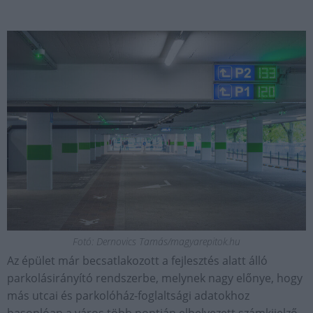
Fotó: Dernovics Tamás/magyarepitok.hu
Az épület már becsatlakozott a fejlesztés alatt álló
parkolásirányító rendszerbe, melynek nagy előnye, hogy
más utcai és parkolóház-foglaltsági adatokhoz
hasonlóan a város több pontján elhelyezett számkijelző