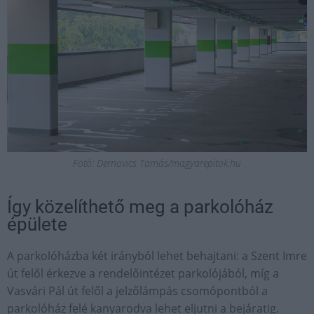
Fotó: Dernovics Tamás/magyarepitok.hu
Így közelíthető meg a parkolóház
épülete
A parkolóházba két irányból lehet behajtani: a Szent Imre
út felől érkezve a rendelőintézet parkolójából, míg a
Vasvári Pál út felől a jelzőlámpás csomópontból a
parkolóház felé kanyarodva lehet eljutni a bejáratig.