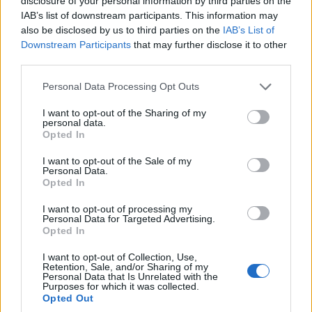
disclosure of your personal information by third parties on the
IAB’s list of downstream participants. This information may
also be disclosed by us to third parties on the
IAB’s List of
Downstream Participants
that may further disclose it to other
third parties.
Please note that this website/app uses one or more Google
Personal Data Processing Opt Outs
services and may gather and store information including but
not limited to your visit or usage behaviour. You may click to
I want to opt-out of the Sharing of my
personal data.
grant or deny consent to Google and its third-party tags to
Opted In
use your data for below specified purposes in below Google
consent section.
I want to opt-out of the Sale of my
Personal Data.
Opted In
Dr. Tamás László János, az adományt igazoló táblával
I want to opt-out of processing my
A WHB megalakulása óta nagy hangsúlyt fektet a
Personal Data for Targeted Advertising.
társadalmi felelősségvállalásra, melyben kiemelt
Opted In
szerepet kap az egészségügyi intézmények, valamint a
I want to opt-out of Collection, Use,
beteg vagy hátrányos helyzetű gyermekekkel foglalkozó
Retention, Sale, and/or Sharing of my
Personal Data that Is Unrelated with the
intézmények és szervezetek támogatása. Ehhez
Purposes for which it was collected.
kapcsolódóan
a tegnap napon
a vállalat 300 ezer forint
Opted Out