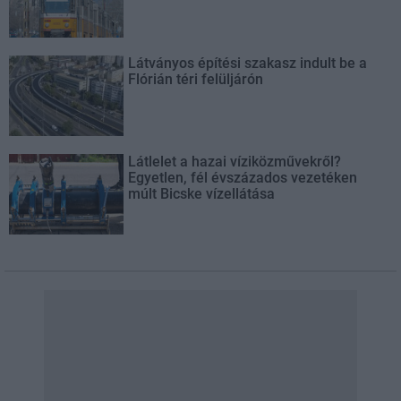
Látványos építési szakasz indult be a
Flórián téri felüljárón
Látlelet a hazai víziközművekről?
Egyetlen, fél évszázados vezetéken
múlt Bicske vízellátása