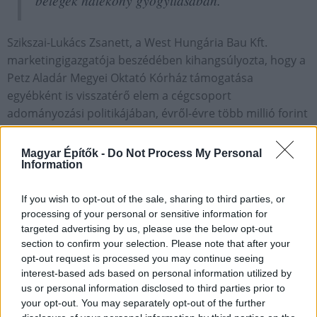
betegek hatékony gyógyításában.
Szikszai-Lukács Zsanett, a West Hungária Bau Kft.
marketingigazgatója beszédében kihangsúlyozta, hogy a
Petz Aladár Megyei Oktató Kórház támogatása
egyébként is visszatérő elem a cégcsoport
adományozási politikájában, évről-évre több millió forint
értékben segítik eszközbeszerzéseiket, és ez az adomány
annak a több, mint tíz éves hagyománynak az újabb
Magyar Építők -
Do Not Process My Personal
Information
mérföldköve, amit a jövőben is folytatni kívánnak.
Az adományozással a West Hungária Bau Kft. és Paár
If you wish to opt-out of the sale, sharing to third parties, or
Attila tulajdonos – ügyvezető további célja, hogy ebben a
processing of your personal or sensitive information for
nehéz időszakban könnyebbé tegye az egészségügyi
targeted advertising by us, please use the below opt-out
dolgozók áldozatos munkáját, és példát mutassanak
section to confirm your selection. Please note that after your
opt-out request is processed you may continue seeing
azoknak, akiknek szintén módjában áll segíteni.
interest-based ads based on personal information utilized by
us or personal information disclosed to third parties prior to
your opt-out. You may separately opt-out of the further