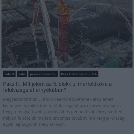
Paks II
Paks
paksi atomerőmű
Paks II. Atomerőmű Zrt.
Paks II.: Mit jelent az 5. blokk új mérföldköve a
felülvizsgálat árnyékában?
Megkezdődött az 5. blokk reaktorépületének alaplemez-
kivitelezése, miközben a felülvizsgálat arra keresi a választ,
hogy a megváltozott gazdasági és geopolitikai környezetben
milyen feltételek mellett érdemes továbbvinni Magyarország
egyik legnagyobb beruházását.