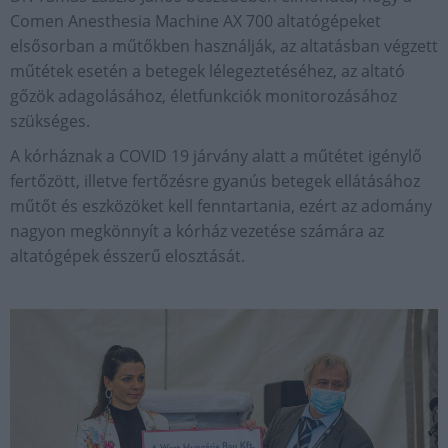
Comen Anesthesia Machine AX 700 altatógépeket
elsősorban a műtőkben használják, az altatásban végzett
műtétek esetén a betegek lélegeztetéséhez, az altató
gőzök adagolásához, életfunkciók monitorozásához
szükséges.
A kórháznak a COVID 19 járvány alatt a műtétet igénylő
fertőzött, illetve fertőzésre gyanús betegek ellátásához
műtőt és eszközöket kell fenntartania, ezért az adomány
nagyon megkönnyít a kórház vezetése számára az
altatógépek ésszerű elosztását.