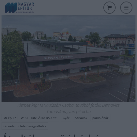
Kiemelt kép: MTI/Krizsán Csaba, további fotók: Dernovics
Tamás/magyarepitok.hu
Mi épül?
WEST HUNGÁRIA BAU Kft.
Győr
parkolók
parkolóház
társadalmi felelősségvállalás