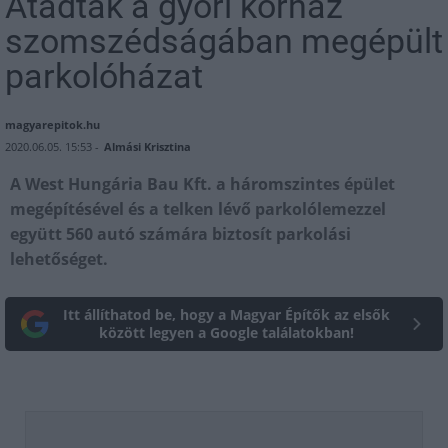
Átadták a győri kórház
szomszédságában megépült
parkolóházat
magyarepitok.hu
2020.06.05. 15:53 -
Almási Krisztina
A West Hungária Bau Kft. a háromszintes épület
megépítésével és a telken lévő parkolólemezzel
együtt 560 autó számára biztosít parkolási
lehetőséget.
Itt állíthatod be, hogy a Magyar Építők az elsők
között legyen a Google találatokban!