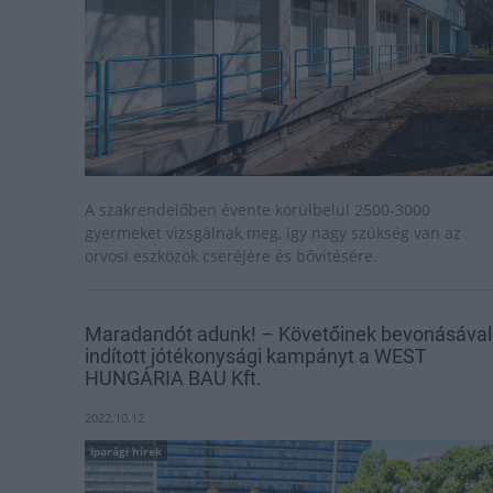
A szakrendelőben évente körülbelül 2500-3000
gyermeket vizsgálnak meg, így nagy szükség van az
orvosi eszközök cseréjére és bővítésére.
Maradandót adunk! – Követőinek bevonásával
indított jótékonysági kampányt a WEST
HUNGÁRIA BAU Kft.
2022.10.12
Iparági hírek