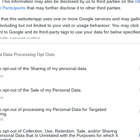
. This information may also be disclosed by us to third parties on the
IA
Participants
that may further disclose it to other third parties.
Aktuális
 that this website/app uses one or more Google services and may gath
including but not limited to your visit or usage behaviour. You may click 
 to Google and its third-party tags to use your data for below specifi
ogle consent section.
l Data Processing Opt Outs
o opt-out of the Sharing of my personal data.
In
K
o opt-out of the Sale of my Personal Data.
Az adományt a beteg gyermekeket segítő Országos
In
Egyesület a Mosolyért közhasznú egyesület kapta,
amely orvosi, egészségügyi eszközöket vásárolt belőle a
to opt-out of processing my Personal Data for Targeted
Budaörsi Légimentő Bázisnak.
ing.
In
o opt-out of Collection, Use, Retention, Sale, and/or Sharing
ersonal Data that Is Unrelated with the Purposes for which it
lected.