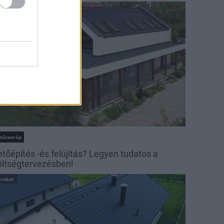
irakat
etőcserép
etőépítés -és felújítás? Legyen tudatos a
öltségtervezésben!
irakat