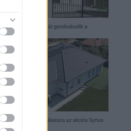
ető, ami évtizedeken át gondoskodik a
saládról
irakat
öntsön könnyedén: válassza az akciós Synus
etőcserepet!