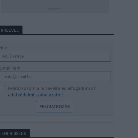
hirdetés
HÍRLEVÉL
Név
E-mail cím
Feliratkozom a hírlevélre és elfogadom az
adatvédelmi szabályzatot!
FELIRATKOZÁS
LEGFRISSEBB