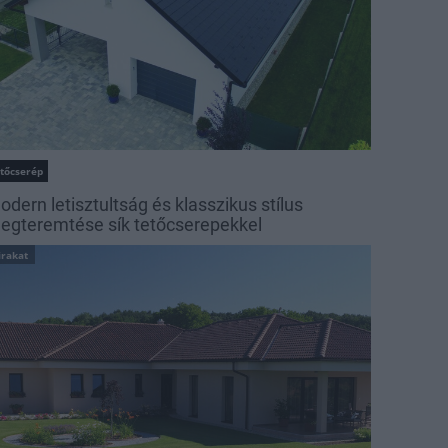
etőcserép
odern letisztultság és klasszikus stílus
egteremtése sík tetőcserepekkel
irakat