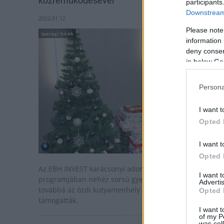
közreműködésével
participants
Downstream 
2022.01.12
Please note
Iparági hírek
information 
deny consent
in below Go
Persona
I want t
Opted 
I want t
Opted 
Az EBH INVEST karácsonyi adománygyűjtési
I want 
programjában nehéz sorsú gyermekeken segítettek,
Advertis
továbbá az ózdi kutyamenhely négylábú lakóit is
Opted 
támogatták.
I want t
of my P
was col