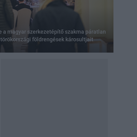
 a magyar szerkezetépítő szakma páratlan
törökországi földrengések károsultjait