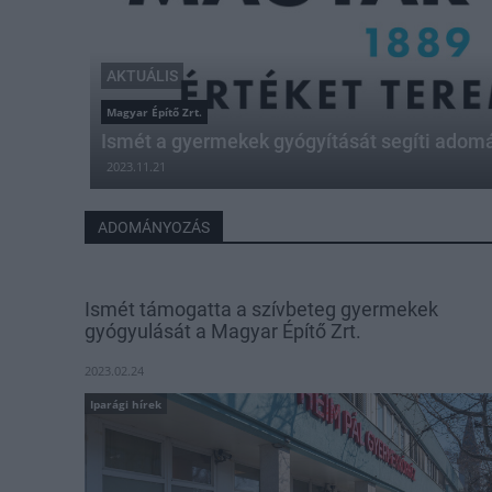
AKTUÁLIS
Magyar Építő Zrt.
Ismét a gyermekek gyógyítását segíti adom
2023.11.21
ADOMÁNYOZÁS
Ismét támogatta a szívbeteg gyermekek
gyógyulását a Magyar Építő Zrt.
2023.02.24
Iparági hírek