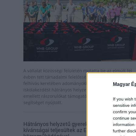
A vállalat közösségi felületén mutatta be az elmúlt fél
évben tett társadalmi felelősségvállalásait, és egy
felhívás keretében adományokkal segítette az
Magyar Ép
iskolakezdést hátrányos helyzetű családok számára,
emellett rászorulókat támogató alapítványoknak is
If you wish 
segítséget nyújtott.
sensitive in
confirm you
continue se
Hátrányos helyzetű gyerekek karácsonyi
information 
kívánságai teljesültek az EBH INVEST
further disc