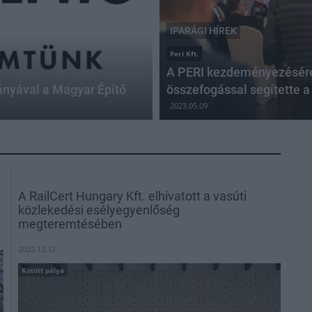
IPARÁGI HÍREK
Peri Kft.
A PERI kezdeményezésére
ányával a Magyar Építő
összefogással segítette a 
2023.05.09
A RailCert Hungary Kft. elhivatott a vasúti
közlekedési esélyegyenlőség
megteremtésében
2022.12.12
Kötött pálya