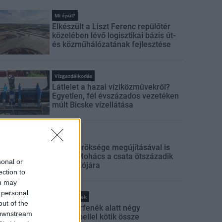
Mi épül?
Elkészült a Liszt Ferenc repülőtér
közelében lévő logisztikai bázis út-
és közműhálózatának fejlesztése
Vízgazdálkodás
Látlelet a hazai víziközművekről?
Egyetlen, fél évszázados vezetéken
múlt Bicske vízellátása
Mi épül?
Épített öröksége megújításával is
készül Mohács a csata ötszázadik
sonal or
évfordulójára
ection to
ou may
 personal
Iparági hírek
out of the
A tengerfenék alatt négy
 downstream
óriáskábellel kötik össze