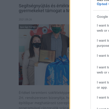
Opted 
Segítségnyújtás és értékteremtés:
gyermekeket támogat a Magyar Építő Zrt.
Google 
2021.09.26
I want t
Iparági hírek
web or d
I want t
purpose
I want 
I want t
web or d
I want t
or app.
Értéket teremteni sokféleképpen lehet: a Magyar Építő
I want t
Zrt. rendszeresen bizonyítja, hogy nem csupán a hazai
építőipar meghatározó szereplője, de adományozási
programjával rászorulók százain segít.
I want t