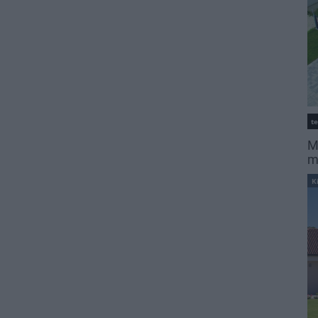
t
M
m
K