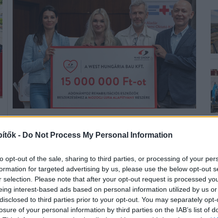
A WEST HUNGÁRIA BAU Kft. a „Mozogj Újra”
Alapítványon keresztül 15 millió forinttal támogatta a
ítők -
Do Not Process My Personal Information
Petz Aladár Megyei Oktató Kórház új eszközeinek
beszerzését.
to opt-out of the sale, sharing to third parties, or processing of your per
formation for targeted advertising by us, please use the below opt-out s
r selection. Please note that after your opt-out request is processed y
Orvosi eszközökkel segítette a légimentőket a
eing interest-based ads based on personal information utilized by us or
Swietelsky Vasúttechnika
disclosed to third parties prior to your opt-out. You may separately opt-
losure of your personal information by third parties on the IAB’s list of
2021.12.23