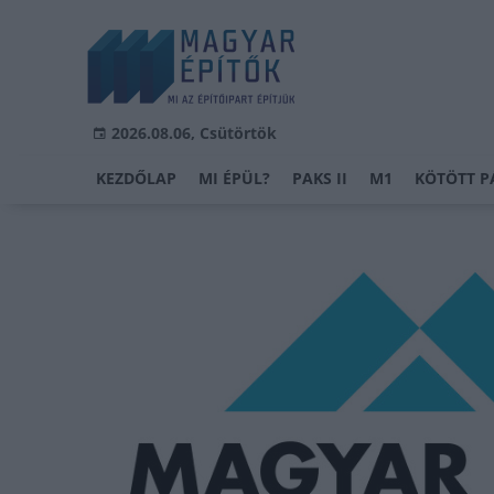
2026.08.06, Csütörtök
KEZDŐLAP
MI ÉPÜL?
PAKS II
M1
KÖTÖTT P