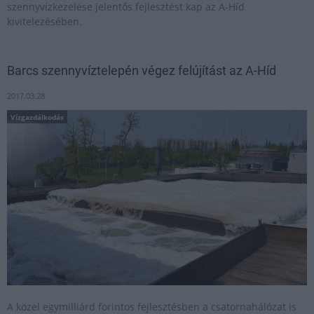
szennyvízkezelése jelentős fejlesztést kap az A-Híd
kivitelezésében.
Barcs szennyvíztelepén végez felújítást az A-Híd
2017.03.28
Vízgazdálkodás
A közel egymilliárd forintos fejlesztésben a csatornahálózat is