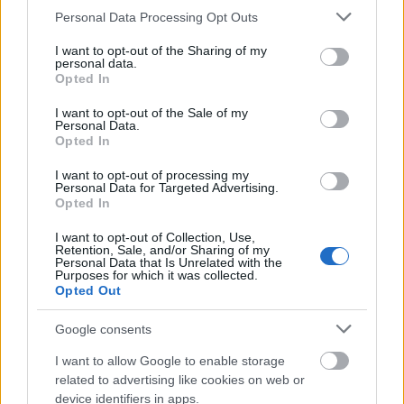
Please note that this website/app uses one or more Google
Personal Data Processing Opt Outs
services and may gather and store information including but
A nemzeti park igazgatósága élőhely-rehabilitációt hajt végre
not limited to your visit or usage behaviour. You may click to
I want to opt-out of the Sharing of my
personal data.
Dunaszekcsőnél, új őrszolgálati irodát épít Kölkeden, és
grant or deny consent to Google and its third-party tags to
Opted In
infrastrukturális fejlesztéseket végez Barcs környékén, összesen
use your data for below specified purposes in below Google
közel 1 milliárd forintból.
consent section.
I want to opt-out of the Sale of my
Personal Data.
Opted In
1
I want to opt-out of processing my
Personal Data for Targeted Advertising.
Opted In
I want to opt-out of Collection, Use,
Retention, Sale, and/or Sharing of my
Personal Data that Is Unrelated with the
Purposes for which it was collected.
Opted Out
Google consents
I want to allow Google to enable storage
related to advertising like cookies on web or
device identifiers in apps.