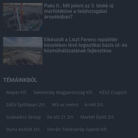
Paks II.: Mit jelent az 5. blokk új
mérföldköve a felülvizsgálat
árnyékában?
Elkészült a Liszt Ferenc repülőtér
közelében lévő logisztikai bázis út- és
közműhálózatának fejlesztése
TÉMÁINKBÓL
Mapei Kft.
Swietelsky Magyarország Kft.
KÉSZ Csoport
ZÁÉV Építőipari Zrt.
M3-as metró
A-Híd Zrt.
Szabadics Group
Ke-Víz 21 Zrt.
Market Építő Zrt.
Duna Aszfalt Zrt.
Terrán Tetőcserép Gyártó Kft.