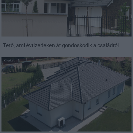
Tető, ami évtizedeken át gondoskodik a családról
Kirakat