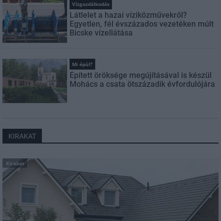
Vízgazdálkodás
Látlelet a hazai víziközművekről?
Egyetlen, fél évszázados vezetéken múlt
Bicske vízellátása
Mi épül?
Épített öröksége megújításával is készül
Mohács a csata ötszázadik évfordulójára
KIRAKAT
Kirakat