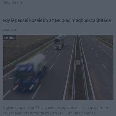
felújítására.
Egy lépéssel közelebb az M60-as meghosszabbítása
2018.03.16
Útépítés
A gyorsforgalmi út 67 kilométeres új szakasza köti majd össze
Pécset a horvát határral és Barccsal. Utóbbi település