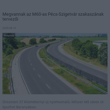
Megvannak az M60-as Pécs-Szigetvár szakaszának
tervezői
2020.08.14
Útépítés
Összesen 37 kilométernyi új nyomvonalú, kétszer két sávos út
épülhet Baranyában.