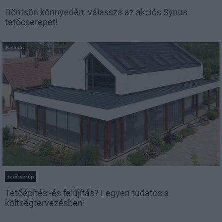
Döntsön könnyedén: válassza az akciós Synus
tetőcserepet!
Kirakat
tetőcserép
Tetőépítés -és felújítás? Legyen tudatos a
költségtervezésben!