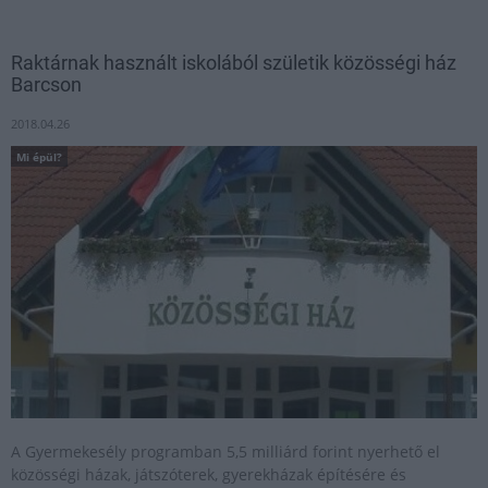
Raktárnak használt iskolából születik közösségi ház
Barcson
2018.04.26
Mi épül?
A Gyermekesély programban 5,5 milliárd forint nyerhető el
közösségi házak, játszóterek, gyerekházak építésére és