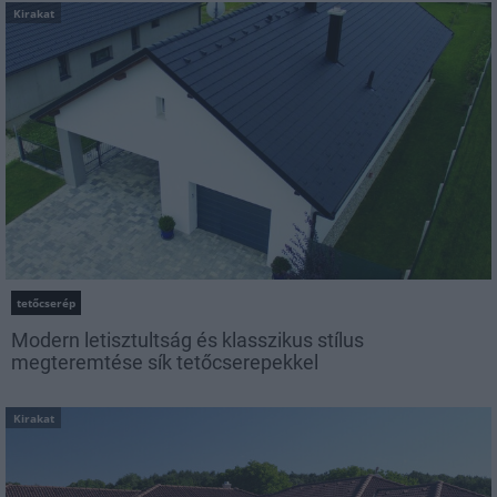
Kirakat
tetőcserép
Modern letisztultság és klasszikus stílus
megteremtése sík tetőcserepekkel
Kirakat