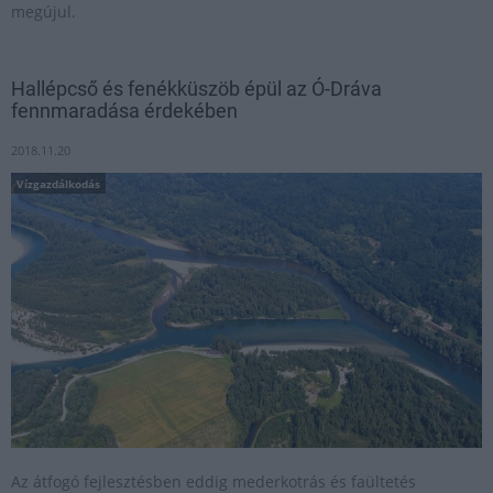
megújul.
Hallépcső és fenékküszöb épül az Ó-Dráva
fennmaradása érdekében
2018.11.20
Vízgazdálkodás
Az átfogó fejlesztésben eddig mederkotrás és faültetés