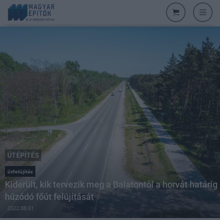
ÚTÉPÍTÉS
útfelújítás
Kiderült, kik tervezik meg a Balatontól a horvát határig
húzódó főút felújítását
2022.08.01