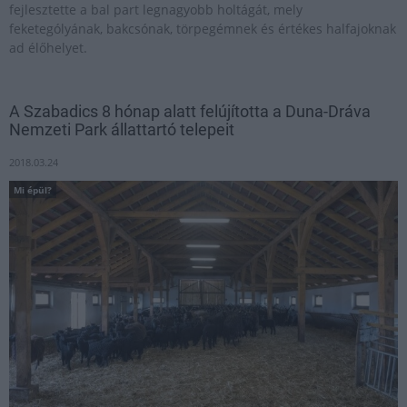
fejlesztette a bal part legnagyobb holtágát, mely
feketególyának, bakcsónak, törpegémnek és értékes halfajoknak
ad élőhelyet.
A Szabadics 8 hónap alatt felújította a Duna-Dráva
Nemzeti Park állattartó telepeit
2018.03.24
Mi épül?