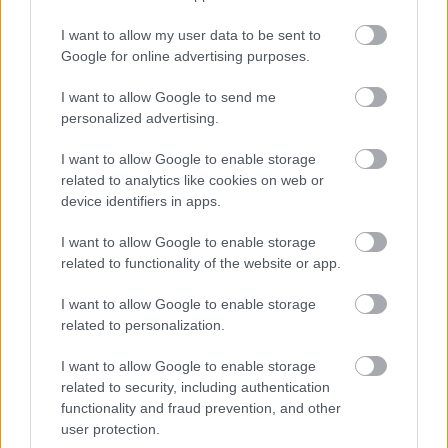
I want to allow my user data to be sent to
Google for online advertising purposes.
hirdetés
I want to allow Google to send me
personalized advertising.
HÍRLEVÉL
I want to allow Google to enable storage
related to analytics like cookies on web or
device identifiers in apps.
Név
I want to allow Google to enable storage
related to functionality of the website or app.
E-mail cím
I want to allow Google to enable storage
related to personalization.
Feliratkozom a hírlevélre és elfogadom az
adatvédelmi
szabályzatot!
I want to allow Google to enable storage
related to security, including authentication
FELIRATKOZÁS
functionality and fraud prevention, and other
user protection.