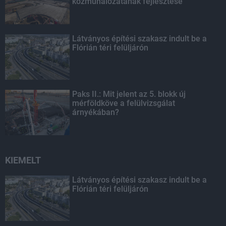
közműhálózatának fejlesztése
Látványos építési szakasz indult be a
Flórián téri felüljárón
Paks II.: Mit jelent az 5. blokk új
mérföldköve a felülvizsgálat
árnyékában?
KIEMELT
Látványos építési szakasz indult be a
Flórián téri felüljárón