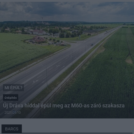
MI ÉPÜL?
útépítés
Új Dráva híddal épül meg az M60-as záró szakasza
2021.09.10
BARCS