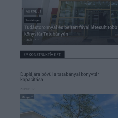
MI ÉPÜL?
Tatabánya
Tudástoronnyal és beltéri fával létesült tö
könyvtár Tatabányán
2020.07.31
EP KONSTRUKTÍV KFT.
Duplájára bővül a tatabányai könyvtár
kapacitása
2019.01.17
Mi épül?