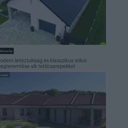
etőcserép
odern letisztultság és klasszikus stílus
egteremtése sík tetőcserepekkel
irakat