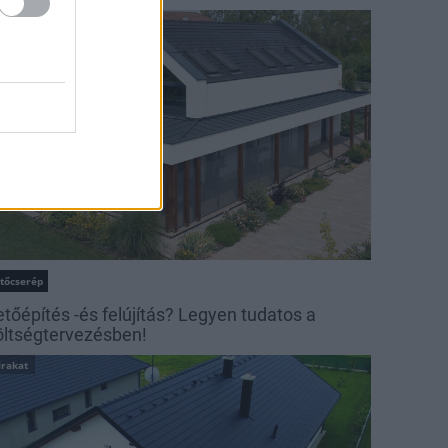
irakat
etőcserép
etőépítés -és felújítás? Legyen tudatos a
öltségtervezésben!
irakat