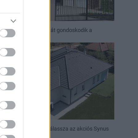
ető, ami évtizedeken át gondoskodik a
saládról
irakat
öntsön könnyedén: válassza az akciós Synus
etőcserepet!