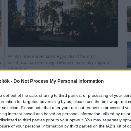
Az ötszintes épület közel egymilliárd forintos
b
beruházásban újul meg a Modern Városok program
keretében.
ítők -
Do Not Process My Personal Information
to opt-out of the sale, sharing to third parties, or processing of your per
formation for targeted advertising by us, please use the below opt-out s
r selection. Please note that after your opt-out request is processed y
eing interest-based ads based on personal information utilized by us or
disclosed to third parties prior to your opt-out. You may separately opt-
losure of your personal information by third parties on the IAB’s list of