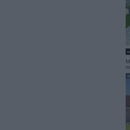
t
M
m
K