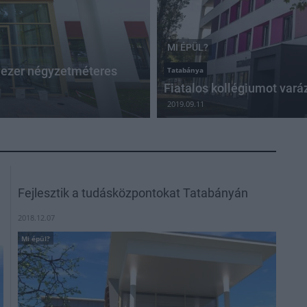
MI ÉPÜL?
bb ezer négyzetméteres
Tatabánya
Fiatalos kollégiumot vará
2019.09.11
Fejlesztik a tudásközpontokat Tatabányán
2018.12.07
Mi épül?