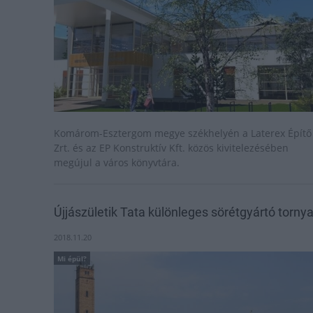
Komárom-Esztergom megye székhelyén a Laterex Építő
Zrt. és az EP Konstruktív Kft. közös kivitelezésében
megújul a város könyvtára.
Újjászületik Tata különleges sörétgyártó torny
2018.11.20
Mi épül?