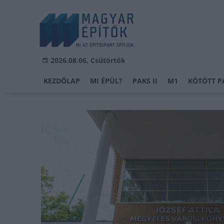
2026.08.06, Csütörtök
KEZDŐLAP
MI ÉPÜL?
PAKS II
M1
KÖTÖTT P