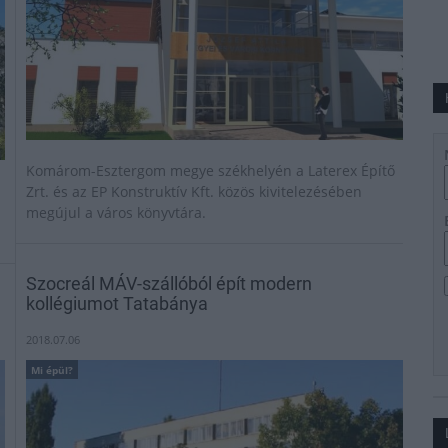
Komárom-Esztergom megye székhelyén a Laterex Építő
Zrt. és az EP Konstruktív Kft. közös kivitelezésében
megújul a város könyvtára.
Szocreál MÁV-szállóból épít modern
a
kollégiumot Tatabánya
2018.07.06
Mi épül?