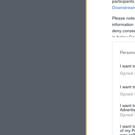
participants
Downstream 
Please note
information 
deny consent
in below Go
Persona
I want t
Opted 
I want t
Opted 
I want 
Advertis
Opted 
I want t
of my P
was col