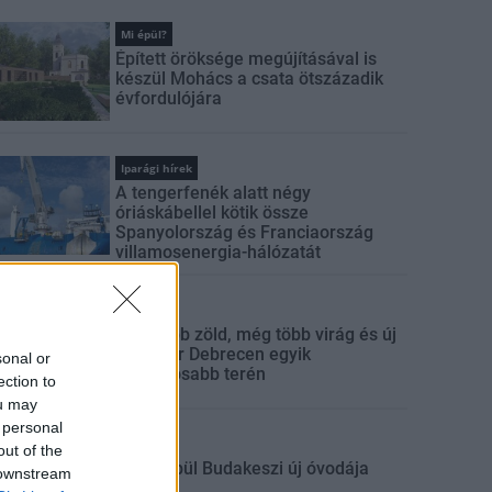
Mi épül?
Épített öröksége megújításával is
készül Mohács a csata ötszázadik
évfordulójára
Iparági hírek
A tengerfenék alatt négy
óriáskábellel kötik össze
Spanyolország és Franciaország
villamosenergia-hálózatát
Mi épül?
Még több zöld, még több virág és új
játszótér Debrecen egyik
sonal or
legfontosabb terén
ection to
ou may
 personal
Mi épül?
out of the
Fából épül Budakeszi új óvodája
 downstream