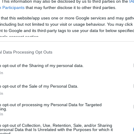
. This information may also be disclosed by us to third parties on the
IA
Participants
that may further disclose it to other third parties.
 that this website/app uses one or more Google services and may gath
including but not limited to your visit or usage behaviour. You may click 
 to Google and its third-party tags to use your data for below specifi
ogle consent section.
l Data Processing Opt Outs
o opt-out of the Sharing of my personal data.
In
K
o opt-out of the Sale of my Personal Data.
In
to opt-out of processing my Personal Data for Targeted
ing.
In
o opt-out of Collection, Use, Retention, Sale, and/or Sharing
ersonal Data that Is Unrelated with the Purposes for which it
lected.