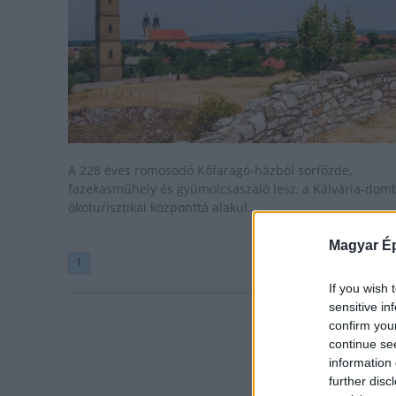
A 228 éves romosodó Kőfaragó-házból sörfőzde,
fazekasműhely és gyümölcsaszaló lesz, a Kálvária-dom
ökoturisztikai központtá alakul.
Magyar Ép
1
If you wish 
sensitive in
confirm you
continue se
information 
further disc