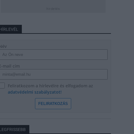
hirdetés
HÍRLEVÉL
Név
E-mail cím
Feliratkozom a hírlevélre és elfogadom az
adatvédelmi szabályzatot!
FELIRATKOZÁS
LEGFRISSEBB