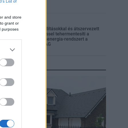
B’s List of
er and store
Klíma-X
to grant or
Gyárleállításokkal és átszervezett
ed purposes
termeléssel tehermentesíti a
villamosenergia-rendszert a
STRABAG
KIRAKAT
irakat