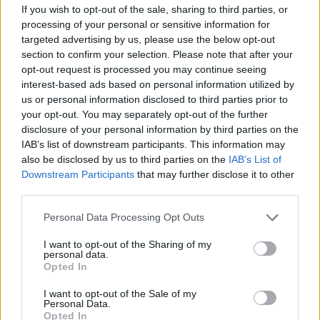
If you wish to opt-out of the sale, sharing to third parties, or
processing of your personal or sensitive information for
targeted advertising by us, please use the below opt-out
section to confirm your selection. Please note that after your
opt-out request is processed you may continue seeing
interest-based ads based on personal information utilized by
us or personal information disclosed to third parties prior to
your opt-out. You may separately opt-out of the further
disclosure of your personal information by third parties on the
IAB’s list of downstream participants. This information may
also be disclosed by us to third parties on the
IAB’s List of
Downstream Participants
that may further disclose it to other
MKIF Magyar Koncessziós Infrastruktúra Fejlesztő Zrt.
M1-es autópálya
third parties.
Bicske
csomópont
Please note that this website/app uses one or more Google
M1 bővítés: már zajlik a teljesen új Bicske Kelet
Personal Data Processing Opt Outs
services and may gather and store information including but
csomópont építése
not limited to your visit or usage behaviour. You may click to
I want to opt-out of the Sharing of my
Tizenegy meglévő csomópontot korszerűsít és négy új,
personal data.
grant or deny consent to Google and its third-party tags to
Opted In
különszintű csomópontot hoz létre az MKIF az M1-es
use your data for below specified purposes in below Google
bővítésénél.
consent section.
I want to opt-out of the Sale of my
Personal Data.
Útépítés
Opted In