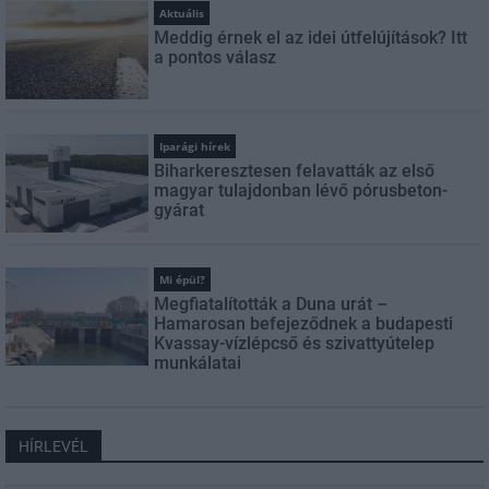
Aktuális
Meddig érnek el az idei útfelújítások? Itt
a pontos válasz
Iparági hírek
Biharkeresztesen felavatták az első
magyar tulajdonban lévő pórusbeton-
gyárat
Mi épül?
Megfiatalították a Duna urát –
Hamarosan befejeződnek a budapesti
Kvassay-vízlépcső és szivattyútelep
munkálatai
HÍRLEVÉL