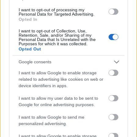
I want to opt-out of processing my
Personal Data for Targeted Advertising.
Opted In
I want to opt-out of Collection, Use,
Retention, Sale, and/or Sharing of my
Personal Data that Is Unrelated with the
Purposes for which it was collected.
Opted Out
Google consents
I want to allow Google to enable storage
Flórián tér
KM Építő Kft.
HE-DO
BKK
related to advertising like cookies on web or
device identifiers in apps.
Látványos építési szakasz indult be a Flórián téri
felüljárón
I want to allow my user data to be sent to
A tartós nyári hőség jelentős kihívás elé állítja a KM Építőt,
Google for online advertising purposes.
ennek ellenére folyamatosan halad az aszfaltozás.
I want to allow Google to send me
Hideg újrahasznosítási technológiával
personalized advertising.
újítják fel Bihar kiemelt
turistacélpontjának főútját - FOTÓK
I want to allow Google to enable storage