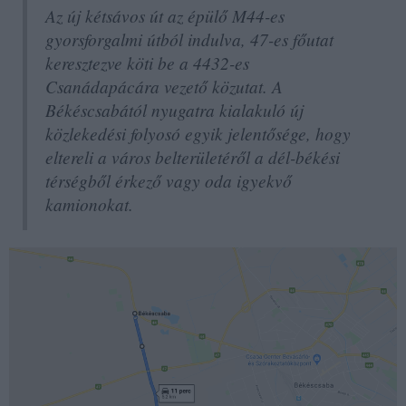
Az új kétsávos út az épülő M44-es
gyorsforgalmi útból indulva, 47-es főutat
keresztezve köti be a 4432-es
Csanádapácára vezető közutat. A
Békéscsabától nyugatra kialakuló új
közlekedési folyosó egyik jelentősége, hogy
eltereli a város belterületéről a dél-békési
térségből érkező vagy oda igyekvő
kamionokat.