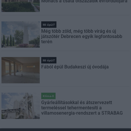
Mohács a csata ötszázadik évfordulójára
Mi épül?
Még több zöld, még több virág és új
játszótér Debrecen egyik legfontosabb
terén
Mi épül?
Fából épül Budakeszi új óvodája
Klíma-X
Gyárleállításokkal és átszervezett
termeléssel tehermentesíti a
villamosenergia-rendszert a STRABAG