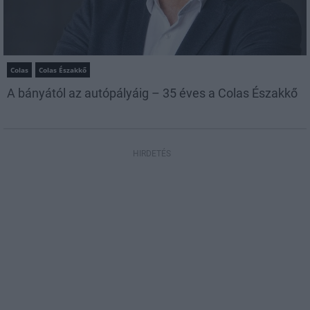
Colas
Colas Északkő
A bányától az autópályáig – 35 éves a Colas Északkő
HIRDETÉS