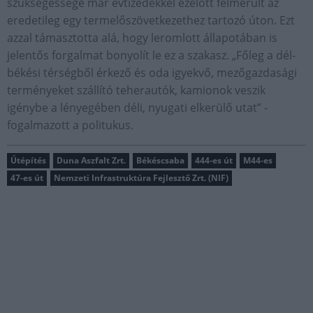
szükségessége már évtizedekkel ezelőtt felmerült az
eredetileg egy termelőszövetkezethez tartozó úton. Ezt
azzal támasztotta alá, hogy leromlott állapotában is
jelentős forgalmat bonyolít le ez a szakasz. „Főleg a dél-
békési térségből érkező és oda igyekvő, mezőgazdasági
terményeket szállító teherautók, kamionok veszik
igénybe a lényegében déli, nyugati elkerülő utat” -
fogalmazott a politukus.
Útépítés
Duna Aszfalt Zrt.
Békéscsaba
444-es út
M44-es
47-es út
Nemzeti Infrastruktúra Fejlesztő Zrt. (NIF)