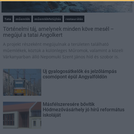
Tata
műemlék
műemlékfelújítás
restaurálás
Történelmi táj, amelynek minden köve mesél –
megújul a tatai Angolkert
A projekt részeként megújulnak a területen található
műemlékek, köztük a különleges Műromok, valamint a közeli
Várkanyarban álló Nepomuki Szent János híd és szobor is.
Új gyalogosátkelők és jelzőlámpás
csomópont épül Angyalföldön
Másfélszeresére bővítik
Hódmezővásárhely jó hírű református
iskoláját