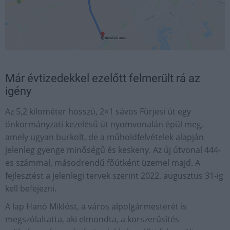
Már évtizedekkel ezelőtt felmerült rá az
igény
Az 5,2 kilométer hosszú, 2×1 sávos Fürjesi út egy
önkormányzati kezelésű út nyomvonalán épül meg,
amely ugyan burkolt, de a műholdfelvételek alapján
jelenleg gyenge minőségű és keskeny. Az új útvonal 444-
es számmal, másodrendű főútként üzemel majd. A
fejlesztést a jelenlegi tervek szerint 2022. augusztus 31-ig
kell befejezni.
A lap Hanó Miklóst, a város alpolgármesterét is
megszólaltatta, aki elmondta, a korszerűsítés