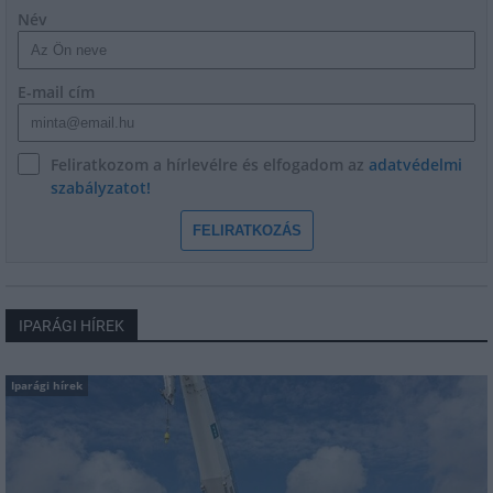
Név
E-mail cím
Feliratkozom a hírlevélre és elfogadom az
adatvédelmi
szabályzatot!
FELIRATKOZÁS
IPARÁGI HÍREK
Iparági hírek