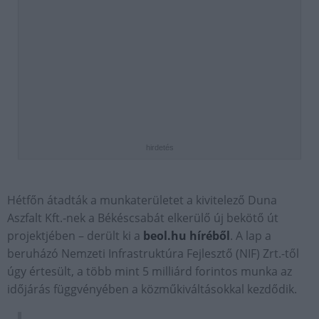
hirdetés
Hétfőn átadták a munkaterületet a kivitelező Duna
Aszfalt Kft.-nek a Békéscsabát elkerülő új bekötő út
projektjében – derült ki a
beol.hu híréből
. A lap a
beruházó Nemzeti Infrastruktúra Fejlesztő (NIF) Zrt.-től
úgy értesült, a több mint 5 milliárd forintos munka az
időjárás függvényében a közműkiváltásokkal kezdődik.