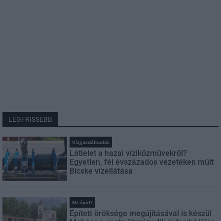
LEGFRISSEBB
Vízgazdálkodás
Látlelet a hazai víziközművekről?
Egyetlen, fél évszázados vezetéken múlt
Bicske vízellátása
Mi épül?
Épített öröksége megújításával is készül