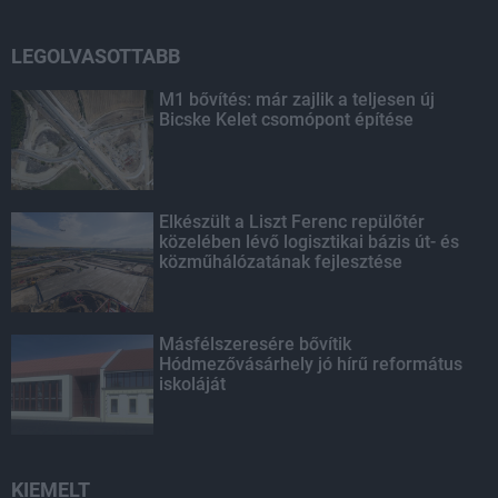
LEGOLVASOTTABB
M1 bővítés: már zajlik a teljesen új
Bicske Kelet csomópont építése
Elkészült a Liszt Ferenc repülőtér
közelében lévő logisztikai bázis út- és
közműhálózatának fejlesztése
Másfélszeresére bővítik
Hódmezővásárhely jó hírű református
iskoláját
KIEMELT