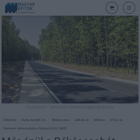
illusztráció - Dernovics Tamás/magyarepitok.hu
Útépítés
Duna Aszfalt Zrt.
Békéscsaba
444-es út
M44-es
47-es út
Nemzeti Infrastruktúra Fejlesztő Zrt. (NIF)