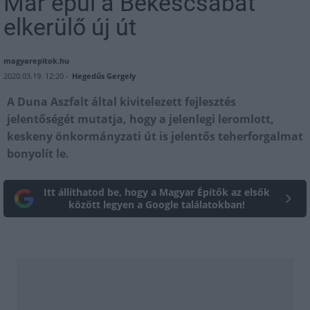
Már épül a Békéscsabát
elkerülő új út
magyarepitok.hu
2020.03.19. 12:20 -
Hegedűs Gergely
A Duna Aszfalt által kivitelezett fejlesztés
jelentőségét mutatja, hogy a jelenlegi leromlott,
keskeny önkormányzati út is jelentős teherforgalmat
bonyolít le.
Itt állíthatod be, hogy a Magyar Építők az elsők
között legyen a Google találatokban!