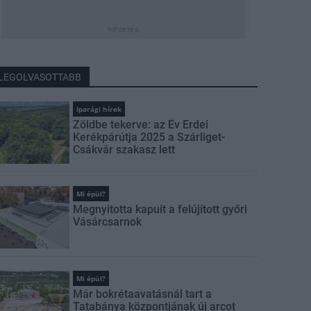
hirdetés
LEGOLVASOTTABB
Iparági hírek
Zöldbe tekerve: az Év Erdei
Kerékpárútja 2025 a Szárliget-
Csákvár szakasz lett
Mi épül?
Megnyitotta kapuit a felújított győri
Vásárcsarnok
Mi épül?
Már bokrétaavatásnál tart a
Tatabánya központjának új arcot