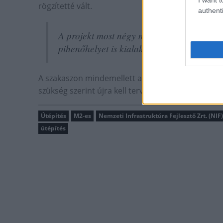
rögzítetté vált.
authenti
A projekt most négy meglévő különszintű c
pihenőhelyet is kialakítanak.
A szakaszon mindemellett a zajárnyékolás megfelelő
szükség szerint újra kell terveznie.
Útépítés
M2-es
Nemzeti Infrastruktúra Fejlesztő Zrt. (NIF)
útépítés