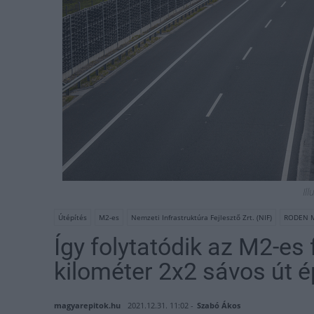
Ill
Útépítés
M2-es
Nemzeti Infrastruktúra Fejlesztő Zrt. (NIF)
RODEN Mé
Így folytatódik az M2-es 
kilométer 2x2 sávos út é
magyarepitok.hu
2021.12.31. 11:02 -
Szabó Ákos