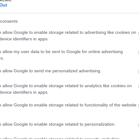
Out
Új
N
consents
o allow Google to enable storage related to advertising like cookies on
al érintett útszakasz
evice identifiers in apps.
frastruktúra Fejlesztő Zrt.
megbízásában halad a
ő adatai szerint
a már elkészült 2x2 sávos szakaszhoz
o allow my user data to be sent to Google for online advertising
tése. A Vác-dél és Vác-észak csomópontok közötti
s.
li terveit szintén a
RODEN Kft.
készíti el, illetve az
to allow Google to send me personalized advertising.
mintegy nettó 1,123 milliárd forint.
o allow Google to enable storage related to analytics like cookies on
os) szakasz mintegy 10 kilométeren fog
evice identifiers in apps.
 kiírás szerint a projektet az M2-es
o allow Google to enable storage related to functionality of the website
ével összhangban kell megtervezni.
o allow Google to enable storage related to personalization.
n, a jelenlegi kiépítés keretében az M2 gyorsforgalmi
esztmetszetre már kiépítésre kerültek, a nyomvonal
o allow Google to enable storage related to security, including