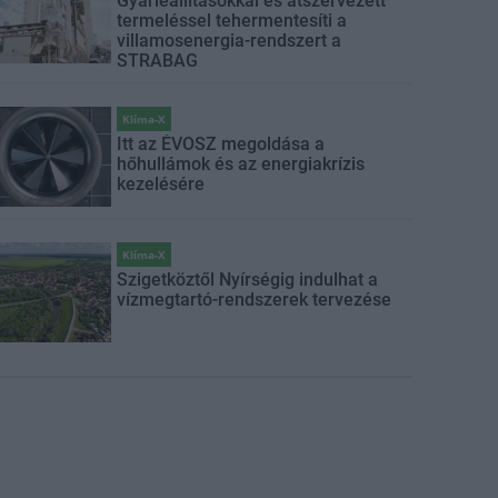
Gyárleállításokkal és átszervezett
termeléssel tehermentesíti a
villamosenergia-rendszert a
STRABAG
Klíma-X
Itt az ÉVOSZ megoldása a
hőhullámok és az energiakrízis
kezelésére
Klíma-X
Szigetköztől Nyírségig indulhat a
vízmegtartó-rendszerek tervezése