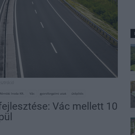
usztráció
rnöki Iroda Kft.
Vác
gyorsforgalmi utak
útépítés
fejlesztése: Vác mellett 10
pül