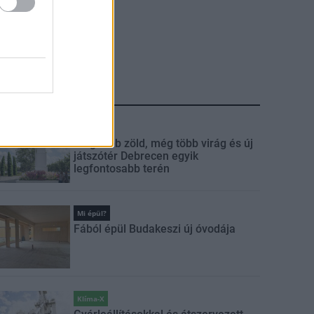
LEGFRISSEBB
Mi épül?
Még több zöld, még több virág és új
játszótér Debrecen egyik
legfontosabb terén
Mi épül?
Fából épül Budakeszi új óvodája
Klíma-X