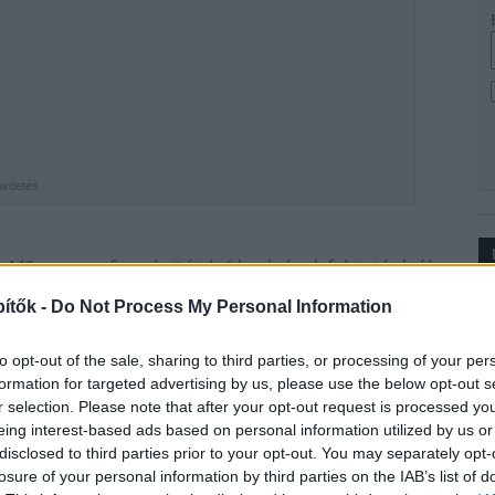
hirdetés
 M2-es gyorsforgalmi út építkezésének folytatásáról.
csomópontig az M2-es négyütemüsítése, mely a térség
Ip
ítők -
Do Not Process My Personal Information
ű fejlesztés volt, nemrég az északabbra fekvő
a található drégelypalánki komplex pihenőhely
to opt-out of the sale, sharing to third parties, or processing of your per
érnöki Tervező Zrt.-UTIBER Kft.-UNITEF'83 Zrt.
formation for targeted advertising by us, please use the below opt-out s
Kft. tervezi meg).
r selection. Please note that after your opt-out request is processed y
eing interest-based ads based on personal information utilized by us or
disclosed to third parties prior to your opt-out. You may separately opt-
losure of your personal information by third parties on the IAB’s list of
es években is a 2x2 sávos utat