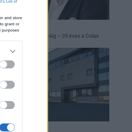
B’s List of
er and store
to grant or
las
Colas Északkő
ed purposes
 bányától az autópályáig – 35 éves a Colas
szakkő
arági hírek
nnovinia