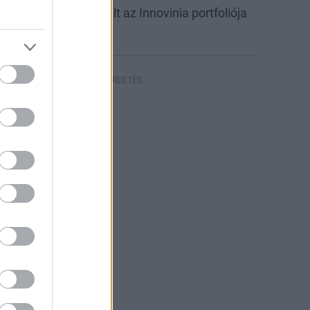
abb csarnokkal bővült az Innovinia portfoliója
yíregyházán
HIRDETÉS