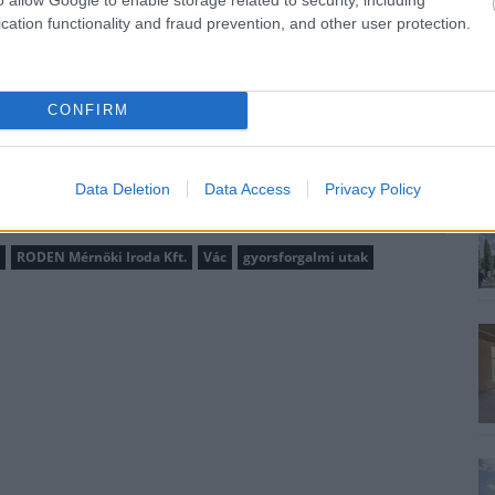
cation functionality and fraud prevention, and other user protection.
somópontot is érint, továbbá egy új
CONFIRM
ségét is felül kell vizsgálnia a tervezőnek és
Data Deletion
Data Access
Privacy Policy
RODEN Mérnöki Iroda Kft.
Vác
gyorsforgalmi utak