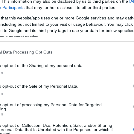
. This information may also be disclosed by us to third parties on the
IA
Participants
that may further disclose it to other third parties.
 that this website/app uses one or more Google services and may gath
including but not limited to your visit or usage behaviour. You may click 
Co
 to Google and its third-party tags to use your data for below specifi
A
ogle consent section.
É
Ip
l Data Processing Opt Outs
o opt-out of the Sharing of my personal data.
In
o opt-out of the Sale of my Personal Data.
In
to opt-out of processing my Personal Data for Targeted
ing.
In
o opt-out of Collection, Use, Retention, Sale, and/or Sharing
ersonal Data that Is Unrelated with the Purposes for which it
I
lected.