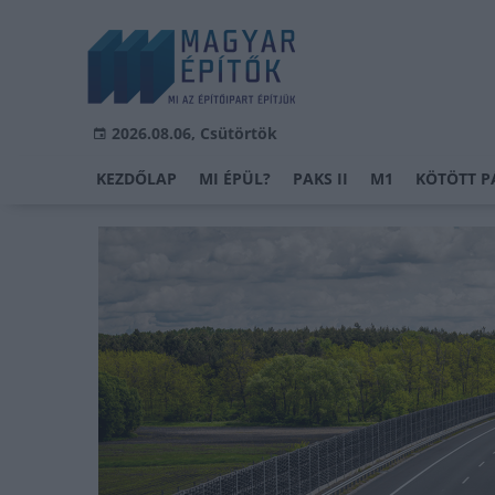
2026.08.06, Csütörtök
KEZDŐLAP
MI ÉPÜL?
PAKS II
M1
KÖTÖTT P