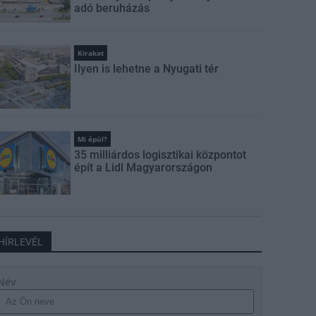
adó beruházás
Kirakat
Ilyen is lehetne a Nyugati tér
Mi épül?
35 milliárdos logisztikai központot
épít a Lidl Magyarországon
HÍRLEVÉL
Név