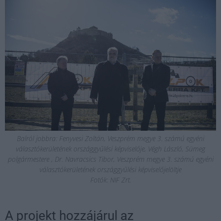
Balról jobbra: Fenyvesi Zoltán, Veszprém megye 3. számú egyéni
választókerületének országgyűlési képviselője, Végh László, Sümeg
polgármestere , Dr. Navracsics Tibor, Veszprém megye 3. számú egyéni
választókerületének országgyűlési képviselőjelöltje
Fotók: NIF Zrt.
A projekt hozzájárul az