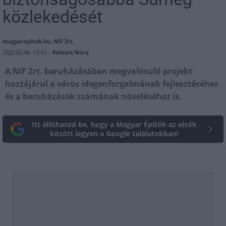
közlekedését
magyarepitok.hu. NIF Zrt.
2022.02.08. 13:53 -
Kolinek Nóra
A NIF Zrt. beruházásában megvalósuló projekt
hozzájárul a város idegenforgalmának fejlesztéséhez
és a beruházások számának növeléséhez is.
Itt állíthatod be, hogy a Magyar Építők az elsők
között legyen a Google találatokban!