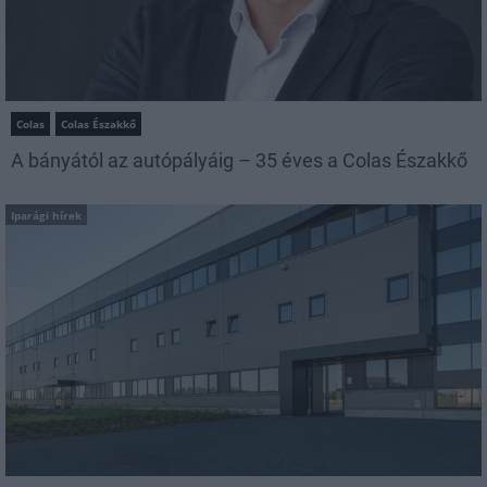
Colas
Colas Északkő
A bányától az autópályáig – 35 éves a Colas Északkő
Iparági hírek