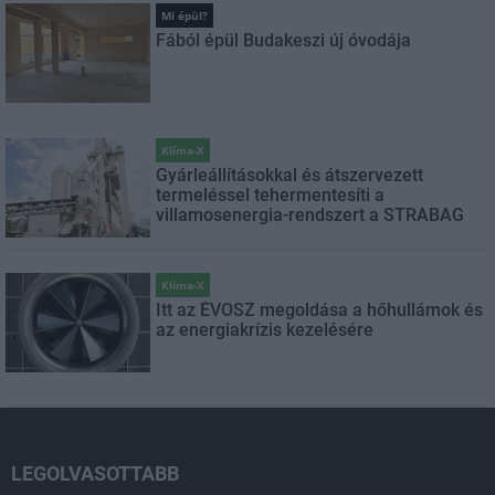
Mi épül?
Fából épül Budakeszi új óvodája
Klíma-X
Gyárleállításokkal és átszervezett
termeléssel tehermentesíti a
villamosenergia-rendszert a STRABAG
Klíma-X
Itt az ÉVOSZ megoldása a hőhullámok és
az energiakrízis kezelésére
LEGOLVASOTTABB