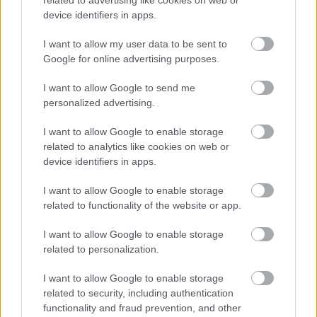
device identifiers in apps.
I want to allow my user data to be sent to
Google for online advertising purposes.
I want to allow Google to send me
personalized advertising.
MKIF Magyar Koncessziós Infrastruktúra Fejlesztő Zrt.
M1-es autópálya
I want to allow Google to enable storage
related to analytics like cookies on web or
Bicske
csomópont
device identifiers in apps.
M1 bővítés: már zajlik a teljesen új Bicske Kelet
csomópont építése
I want to allow Google to enable storage
Tizenegy meglévő csomópontot korszerűsít és négy új,
related to functionality of the website or app.
különszintű csomópontot hoz létre az MKIF az M1-es
I want to allow Google to enable storage
bővítésénél.
related to personalization.
Útépítés
I want to allow Google to enable storage
related to security, including authentication
functionality and fraud prevention, and other