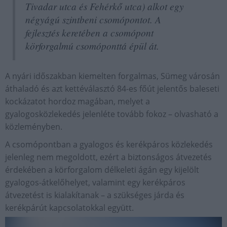
Tivadar utca és Fehérkő utca) alkot egy
négyágú szintbeni csomópontot. A
fejlesztés keretében a csomópont
körforgalmú csomóponttá épül át.
A nyári időszakban kiemelten forgalmas, Sümeg városán
áthaladó és azt kettéválasztó 84-es főút jelentős baleseti
kockázatot hordoz magában, melyet a
gyalogosközlekedés jelenléte tovább fokoz – olvasható a
közleményben.
A csomópontban a gyalogos és kerékpáros közlekedés
jelenleg nem megoldott, ezért a biztonságos átvezetés
érdekében a körforgalom délkeleti ágán egy kijelölt
gyalogos-átkelőhelyet, valamint egy kerékpáros
átvezetést is kialakítanak – a szükséges járda és
kerékpárút kapcsolatokkal együtt.