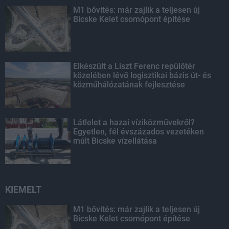
M1 bővítés: már zajlik a teljesen új
Bicske Kelet csomópont építése
Elkészült a Liszt Ferenc repülőtér
közelében lévő logisztikai bázis út- és
közműhálózatának fejlesztése
Látlelet a hazai víziközművekről?
Egyetlen, fél évszázados vezetéken
múlt Bicske vízellátása
KIEMELT
M1 bővítés: már zajlik a teljesen új
Bicske Kelet csomópont építése