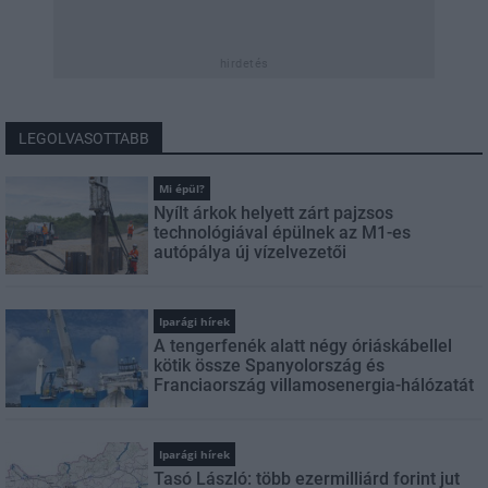
hirdetés
LEGOLVASOTTABB
Mi épül?
Nyílt árkok helyett zárt pajzsos
technológiával épülnek az M1-es
autópálya új vízelvezetői
Iparági hírek
A tengerfenék alatt négy óriáskábellel
kötik össze Spanyolország és
Franciaország villamosenergia-hálózatát
Iparági hírek
Tasó László: több ezermilliárd forint jut