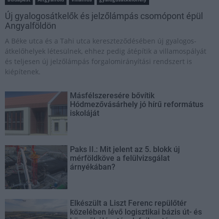
Új gyalogosátkelők és jelzőlámpás csomópont épül
Angyalföldön
A Béke utca és a Tahi utca kereszteződésében új gyalogos-
átkelőhelyek létesülnek, ehhez pedig átépítik a villamospályát
és teljesen új jelzőlámpás forgalomirányítási rendszert is
kiépítenek.
Másfélszeresére bővítik
Hódmezővásárhely jó hírű református
iskoláját
Paks II.: Mit jelent az 5. blokk új
mérföldköve a felülvizsgálat
árnyékában?
Elkészült a Liszt Ferenc repülőtér
közelében lévő logisztikai bázis út- és