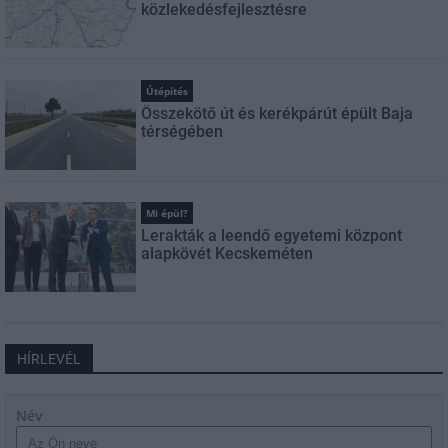
közlekedésfejlesztésre
Útépítés
Összekötő út és kerékpárút épült Baja
térségében
Mi épül?
Lerakták a leendő egyetemi központ
alapkövét Kecskeméten
HÍRLEVÉL
Név