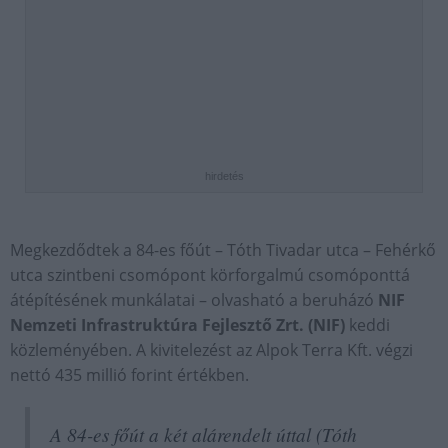
hirdetés
Megkezdődtek a 84-es főút – Tóth Tivadar utca – Fehérkő
utca szintbeni csomópont körforgalmú csomóponttá
átépítésének munkálatai – olvasható a beruházó
NIF
Nemzeti Infrastruktúra Fejlesztő Zrt. (NIF)
keddi
közleményében. A kivitelezést az Alpok Terra Kft. végzi
nettó 435 millió forint értékben.
A 84-es főút a két alárendelt úttal (Tóth