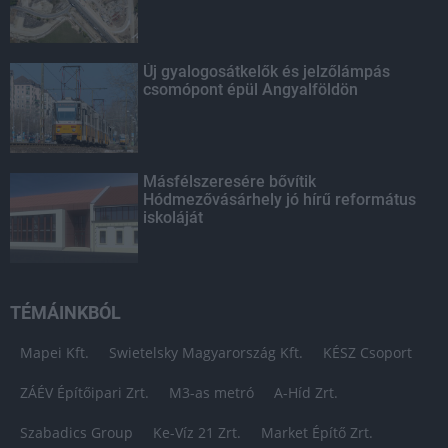
Új gyalogosátkelők és jelzőlámpás
csomópont épül Angyalföldön
Másfélszeresére bővítik
Hódmezővásárhely jó hírű református
iskoláját
TÉMÁINKBÓL
Mapei Kft.
Swietelsky Magyarország Kft.
KÉSZ Csoport
ZÁÉV Építőipari Zrt.
M3-as metró
A-Híd Zrt.
Szabadics Group
Ke-Víz 21 Zrt.
Market Építő Zrt.