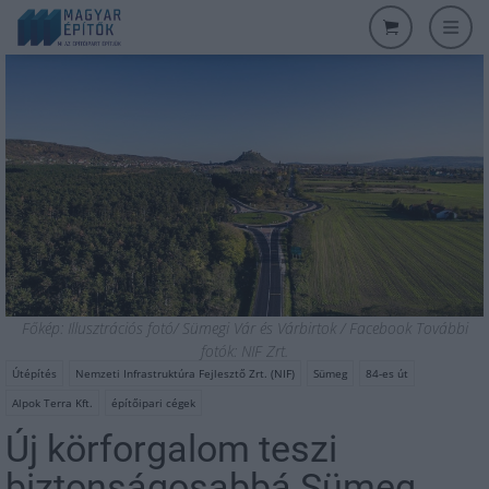
Főkép: Illusztrációs fotó/ Sümegi Vár és Várbirtok / Facebook További
fotók: NIF Zrt.
Útépítés
Nemzeti Infrastruktúra Fejlesztő Zrt. (NIF)
Sümeg
84-es út
Alpok Terra Kft.
építőipari cégek
Új körforgalom teszi
biztonságosabbá Sümeg