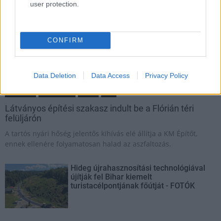
user protection.
CONFIRM
Data Deletion
Data Access
Privacy Policy
Flórián tér
KM Építő Kft.
HE-DO
BKK
Látványos építési szakasz indult be a Flórián téri
felüljárón
A tartós nyári hőség jelentős kihívás elé állítja a KM Építőt,
ennek ellenére folyamatosan halad az aszfaltozás.
Hideg újrahasznosítási technológiával
újítják fel Bihar kiemelt
turistacélpontjának főútját - FOTÓK