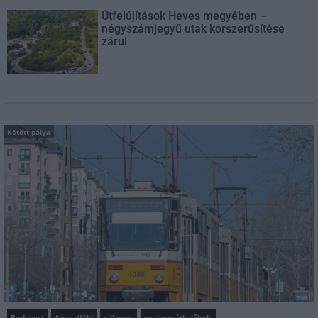
Útfelújítások Heves megyében –
négyszámjegyű utak korszerűsítése
zárul
Kötött pálya
Budapest
Angyalföld
villamos
gyalogosátkelőhely