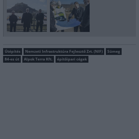
Útépítés
Nemzeti Infrastruktúra Fejlesztő Zrt. (NIF)
Sümeg
84-es út
Alpok Terra Kft.
építőipari cégek