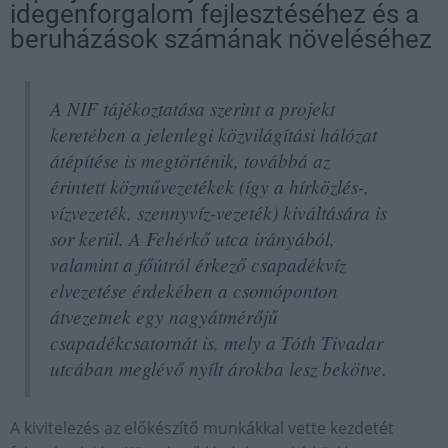
idegenforgalom fejlesztéséhez és a
beruházások számának növeléséhez
A NIF tájékoztatása szerint a projekt
keretében a jelenlegi közvilágítási hálózat
átépítése is megtörténik, továbbá az
érintett közművezetékek (így a hírközlés-,
vízvezeték, szennyvíz-vezeték) kiváltására is
sor kerül. A Fehérkő utca irányából,
valamint a főútról érkező csapadékvíz
elvezetése érdekében a csomóponton
átvezetnek egy nagyátmérőjű
csapadékcsatornát is, mely a Tóth Tivadar
utcában meglévő nyílt árokba lesz bekötve.
A kivitelezés az előkészítő munkákkal vette kezdetét