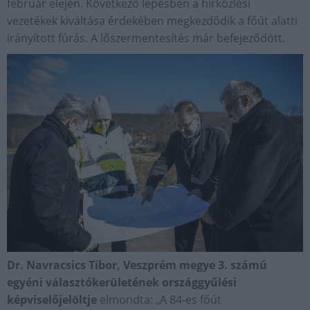
február elején. Következő lépésben a hírközlési
vezetékek kiváltása érdekében megkezdődik a főút alatti
irányított fúrás. A lőszermentesítés már befejeződött.
Dr. Navracsics Tibor, Veszprém megye 3. számú
egyéni választókerületének országgyűlési
képviselőjelöltje
elmondta: „A 84-es főút