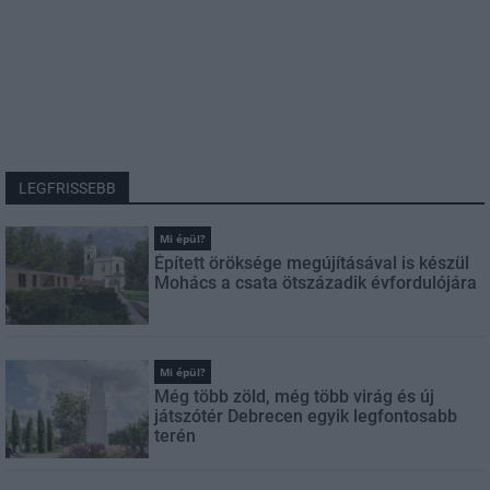
LEGFRISSEBB
Mi épül?
Épített öröksége megújításával is készül
Mohács a csata ötszázadik évfordulójára
Mi épül?
Még több zöld, még több virág és új
játszótér Debrecen egyik legfontosabb
terén