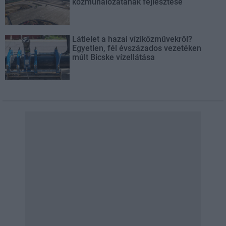
közműhálózatának fejlesztése
Látlelet a hazai víziközművekről?
Egyetlen, fél évszázados vezetéken
múlt Bicske vízellátása