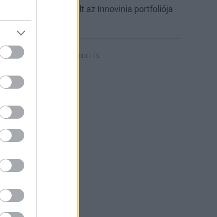
abb csarnokkal bővült az Innovinia portfoliója
yíregyházán
HIRDETÉS