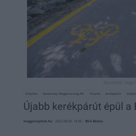
Illusztráció: Nag
Útépítés
Swietelsky Magyarország Kft.
Fonyód
kerékpárút
útépít
Újabb kerékpárút épül a 
magyarepitok.hu
2022.08.04. 14:30 -
Bíró Beáta