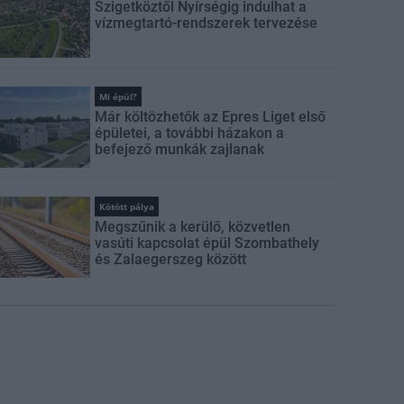
Szigetköztől Nyírségig indulhat a
vízmegtartó-rendszerek tervezése
Mi épül?
Már költözhetők az Epres Liget első
épületei, a további házakon a
befejező munkák zajlanak
Kötött pálya
Megszűnik a kerülő, közvetlen
vasúti kapcsolat épül Szombathely
és Zalaegerszeg között