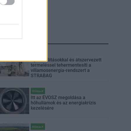
LEGFRISSEBB
Klíma-X
Gyárleállításokkal és átszervezett
termeléssel tehermentesíti a
villamosenergia-rendszert a
STRABAG
Klíma-X
Itt az ÉVOSZ megoldása a
hőhullámok és az energiakrízis
kezelésére
Klíma-X