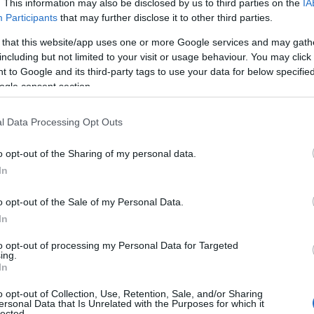
tő útszakaszokat két forgalmi sávos
. This information may also be disclosed by us to third parties on the
IA
l, hídkorláttal építik meg. Az M7-es
Participants
that may further disclose it to other third parties.
lévő út javításával, attól délre pedig
 that this website/app uses one or more Google services and may gath
tszakasz építésével alakítják ki a kerékpáros
including but not limited to your visit or usage behaviour. You may click 
Co
 to Google and its third-party tags to use your data for below specifi
A
ogle consent section.
É
tás. Az út nyomvonala mentén a felépítéshez a töltést
Ip
l Data Processing Opt Outs
lvezetéséről is gondoskodnak a szakemberek. A
k felújítását és megerősítését tervezik. A burkolat
o opt-out of the Sharing of my personal data.
útfelújítás összesen egy kilométert érint.
In
itelező cégnek, a tervek szerint ez a szakasz az év
o opt-out of the Sale of my Personal Data.
In
to opt-out of processing my Personal Data for Targeted
ing.
In
o opt-out of Collection, Use, Retention, Sale, and/or Sharing
ersonal Data that Is Unrelated with the Purposes for which it
I
lected.