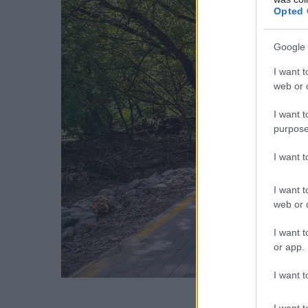
Opted 
Google 
I want t
web or d
I want t
purpose
I want 
I want t
web or d
I want t
or app.
I want t
Illusztráció: Nag
I want t