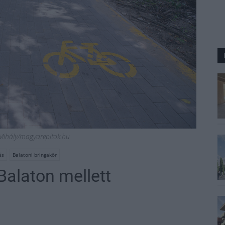
y Mihály/magyarepitok.hu
és
Balatoni bringakör
Balaton mellett