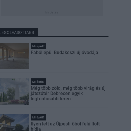
hirdetés
LEGOLVASOTTABB
Mi épül?
Fából épül Budakeszi új óvodája
Mi épül?
Még több zöld, még több virág és új
játszótér Debrecen egyik
legfontosabb terén
Mi épül?
Ilyen lett az Újpesti-öböl felújított
hídja