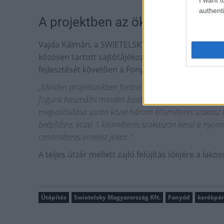
authenti
A projektben az ökológiai lábny
Vajda Kálmán, a SWIETELSKY Magyarország Kft. t
közösen tartott sajtótájékoztatón örömét fejezte 
fejlesztését követően a Fonyód – Csisztafürdő közt
„Minden projektünkben fontos szempont a környezetvédele
fogunk használni minden bontásból keletkező anyagot, 
megvalósítása során közel három kilométeres szakasz ke
beépítésre, közel 1 kilométeres szakaszon kerül a nyo
centiméteres emelést jelent.”
A teljes útzár mellett zajló felújítás idejére a lako
Útépítés
Swietelsky Magyarország Kft.
Fonyód
kerékpár