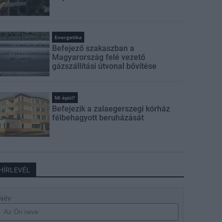
Energetika
Befejező szakaszban a
Magyarország felé vezető
gázszállítási útvonal bővítése
Mi épül?
Befejezik a zalaegerszegi kórház
félbehagyott beruházását
HÍRLEVÉL
Név