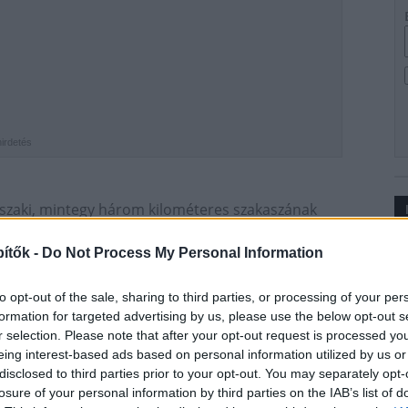
hirdetés
szaki, mintegy három kilométeres szakaszának
A bicikliút Fonyódon belül csatlakozik a Balatoni
Ip
ítők -
Do Not Process My Personal Information
településekhez is közvetlen összeköttetést jelent
tóközleményéből. Ennek köszönhetően a nyári
to opt-out of the sale, sharing to third parties, or processing of your per
m a környéken. A fejlesztés nettó 125 698 653 forintba
formation for targeted advertising by us, please use the below opt-out s
.
r selection. Please note that after your opt-out request is processed y
eing interest-based ads based on personal information utilized by us or
disclosed to third parties prior to your opt-out. You may separately opt-
losure of your personal information by third parties on the IAB’s list of