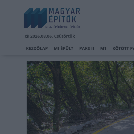
2026.08.06, Csütörtök
KEZDŐLAP
MI ÉPÜL?
PAKS II
M1
KÖTÖTT P