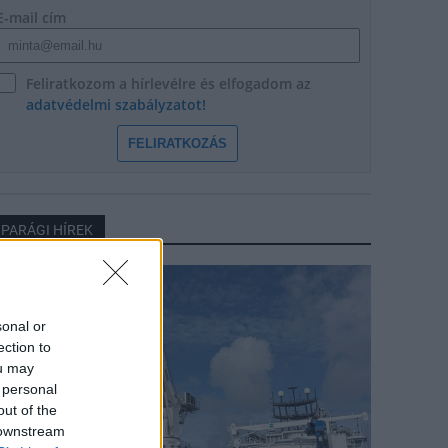
E-mail cím
Feliratkozom a hírlevélre és elfogadom az
adatvédelmi szabályzatot!
FELIRATKOZÁS
IPARÁGI HÍREK
arági hírek
sonal or
ection to
ou may
 personal
out of the
 downstream