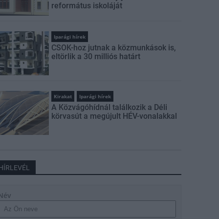
református iskoláját
Iparági hírek
CSOK-hoz jutnak a közmunkások is,
eltörlik a 30 milliós határt
Kirakat
Iparági hírek
A Közvágóhídnál találkozik a Déli
körvasút a megújult HÉV-vonalakkal
HÍRLEVÉL
Név