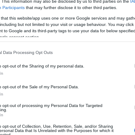
ött átalakítani tervezett kerékpáros útvonal
. This information may also be disclosed by us to third parties on the
IA
rosi Önkormányzat és a magyar állam közös
Participants
that may further disclose it to other third parties.
l valósul meg.
 that this website/app uses one or more Google services and may gath
including but not limited to your visit or usage behaviour. You may click 
Re
 to Google and its third-party tags to use your data for below specifi
kai, rekreációs és napi közlekedési célra egyaránt
A
ogle consent section.
eményében a
BKK
. Az elképzelések között szerepel új
ö
v
t burkolatának szélesítése, felújítása, útbaigazító
l Data Processing Opt Outs
ok biztonságosabbá tétele.
Ip
o opt-out of the Sharing of my personal data.
indult. A tervezési és kivitelezési feladatok 50-50
In
ósulnak meg, a kiviteli tervek az engedélyezési
 állnak rendelkezésre. Ezt követően a kivitelezési
o opt-out of the Sale of my Personal Data.
 bevonásával azonnal megkezdhető, hiszen a forrás
In
to opt-out of processing my Personal Data for Targeted
ing.
In
o opt-out of Collection, Use, Retention, Sale, and/or Sharing
ersonal Data that Is Unrelated with the Purposes for which it
lected.