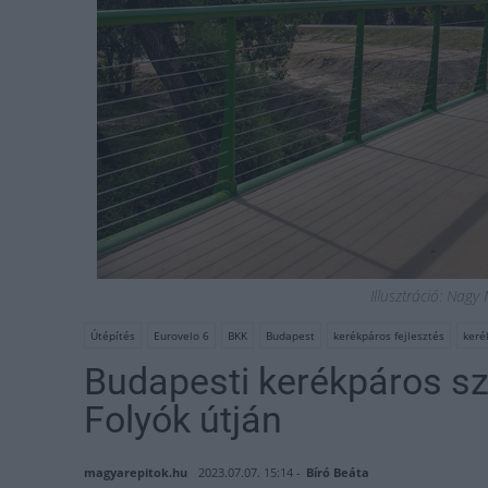
Illusztráció: Nag
Útépítés
Eurovelo 6
BKK
Budapest
kerékpáros fejlesztés
keré
Budapesti kerékpáros s
Folyók útján
magyarepitok.hu
2023.07.07. 15:14 -
Bíró Beáta