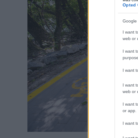
Opted 
Google 
I want t
web or d
I want t
purpose
I want 
I want t
web or d
I want t
or app.
I want t
Illusztráció: Nag
I want t