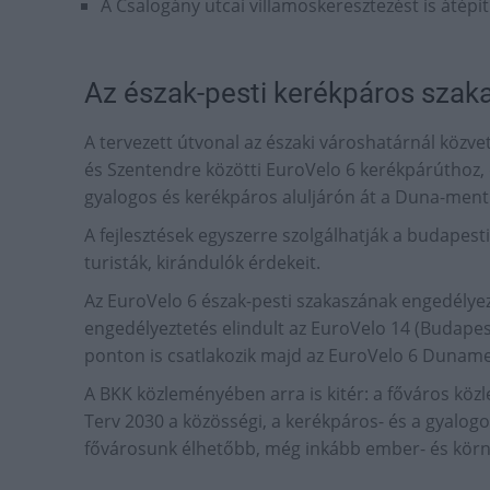
A Csalogány utcai villamoskeresztezést is átép
Az észak-pesti kerékpáros szakas
A tervezett útvonal az északi városhatárnál közv
és Szentendre közötti EuroVelo 6 kerékpárúthoz, 
gyalogos és kerékpáros aluljárón át a Duna-menti 
A fejlesztések egyszerre szolgálhatják a budapest
turisták, kirándulók érdekeit.
Az EuroVelo 6 észak-pesti szakaszának engedélyez
engedélyeztetés elindult az EuroVelo 14 (Budapes
ponton is csatlakozik majd az EuroVelo 6 Duname
A BKK közleményében arra is kitér: a főváros közle
Terv 2030 a közösségi, a kerékpáros- és a gyalogo
fővárosunk élhetőbb, még inkább ember- és körn