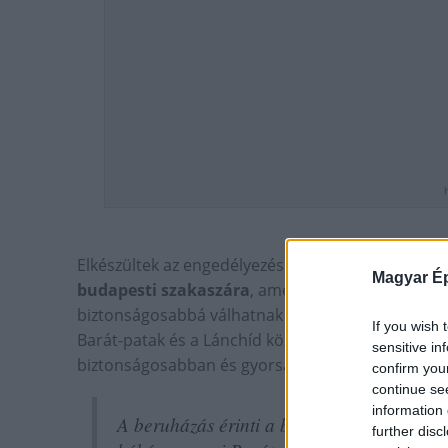
Elkészültek az engedélyezési tervek a
Folyók útja
Magyar Ép
budapesti szakaszára
, amely az egyik legforgal
biztonságosabbá válhatnak a Duna-menti kerékpárút 
If you wish 
Barát-patak és a Lánchíd között. Cél, hogy Buda
sensitive in
biztonságosabban és gyorsabban lehessen haladn
confirm you
continue se
information 
A beruházás érinti a budai oldalon a Bem 
further disc