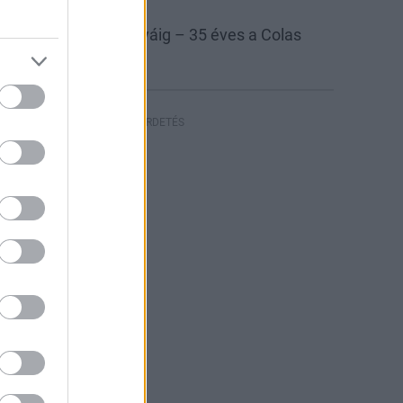
las
Colas Északkő
 bányától az autópályáig – 35 éves a Colas
szakkő
HIRDETÉS