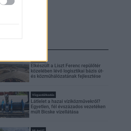
LEGFRISSEBB
Mi épül?
Elkészült a Liszt Ferenc repülőtér
közelében lévő logisztikai bázis út-
és közműhálózatának fejlesztése
Vízgazdálkodás
Látlelet a hazai víziközművekről?
Egyetlen, fél évszázados vezetéken
múlt Bicske vízellátása
Mi épül?