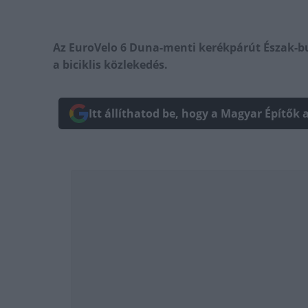
Az EuroVelo 6 Duna-menti kerékpárút Észak-bu
a biciklis közlekedés.
Itt állíthatod be, hogy a Magyar Építők 