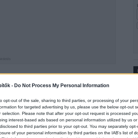
hirdetés
 elnevezésű EuroVelo 6 kerékpáros útvonal
Ip
ítők -
Do Not Process My Personal Information
masabb a fővárosban. A fejlesztéssel korszerűbbé és
I., II. és III. kerületi szakaszai, a békásmegyeri
to opt-out of the sale, sharing to third parties, or processing of your per
pest egyik legforgalmasabb kerékpáros útvonalán
formation for targeted advertising by us, please use the below opt-out s
i, ügyelve a gyalogosokra.
r selection. Please note that after your opt-out request is processed y
eing interest-based ads based on personal information utilized by us or
disclosed to third parties prior to your opt-out. You may separately opt-
rakpartot, Óbudát és Rómaifürdőt is. A
losure of your personal information by third parties on the IAB’s list of