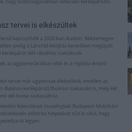
ítik, hogy biztonságosabban lehessen kerékpározni.
z tervei is elkészültek
etlenül kapcsolódik a 2020-ban átadott, Békásmegyer
délen pedig a Lánchíd-felújítás keretében megújuló
kerékpárút déli részéhez csatlakozik.
iek, az agglomerációban élők és a régióba érkező
ési tervei már ugyancsak elkészültek, emellett az
t–Balaton-kerékpárút) fővárosi szakaszán is, mely két
nti dél-budai szakaszához.
kedési fejlesztéseit összefoglaló Budapesti Mobilitási
sközlekedés előtérbe helyezését tűzi ki célul, hogy
yezetbarát legyen.