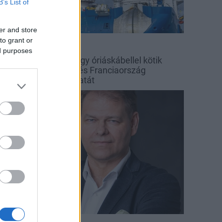
B’s List of
er and store
to grant or
d Eléctrica
ed purposes
 tengerfenék alatt négy óriáskábellel kötik
ssze Spanyolország és Franciaország
illamosenergia-hálózatát
arági hírek