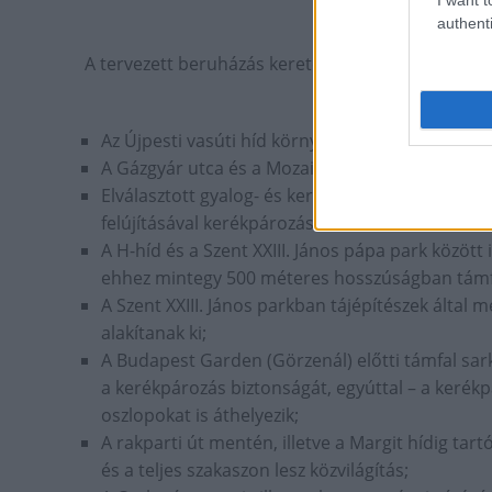
authenti
A tervezett beruházás keretein belül
Az Újpesti vasúti híd környezetében a jelenlegi
A Gázgyár utca és a Mozaik utca között a Duna
Elválasztott gyalog- és kerékpárút épül a volt 
felújításával kerékpározásra és sétára alkalmas 
A H-híd és a Szent XXIII. János pápa park között
ehhez mintegy 500 méteres hosszúságban támfal
A Szent XXIII. János parkban tájépítészek álta
alakítanak ki;
A Budapest Garden (Görzenál) előtti támfal sarka
a kerékpározás biztonságát, egyúttal – a kerékp
oszlopokat is áthelyezik;
A rakparti út mentén, illetve a Margit hídig tartó
és a teljes szakaszon lesz közvilágítás;