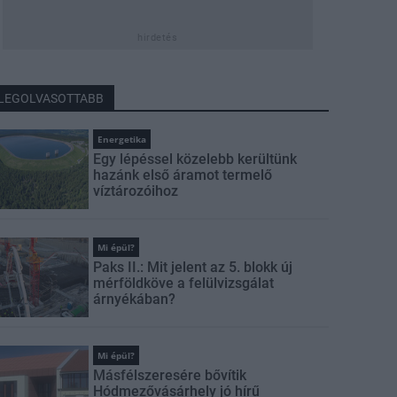
hirdetés
LEGOLVASOTTABB
Energetika
Egy lépéssel közelebb kerültünk
hazánk első áramot termelő
víztározóihoz
Mi épül?
Paks II.: Mit jelent az 5. blokk új
mérföldköve a felülvizsgálat
árnyékában?
Mi épül?
Másfélszeresére bővítik
Hódmezővásárhely jó hírű