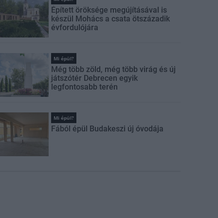
Épített öröksége megújításával is
készül Mohács a csata ötszázadik
évfordulójára
Mi épül?
Még több zöld, még több virág és új
játszótér Debrecen egyik
legfontosabb terén
Mi épül?
Fából épül Budakeszi új óvodája