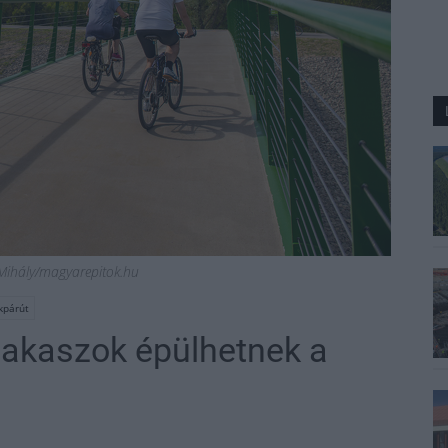
y Mihály/magyarepitok.hu
kpárút
zakaszok épülhetnek a