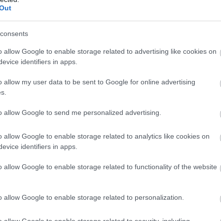
Co
Out
A
É
consents
o allow Google to enable storage related to advertising like cookies on
evice identifiers in apps.
o allow my user data to be sent to Google for online advertising
s.
to allow Google to send me personalized advertising.
o allow Google to enable storage related to analytics like cookies on
evice identifiers in apps.
o allow Google to enable storage related to functionality of the website
o allow Google to enable storage related to personalization.
y Mihály/magyarepitok.hu
o allow Google to enable storage related to security, including