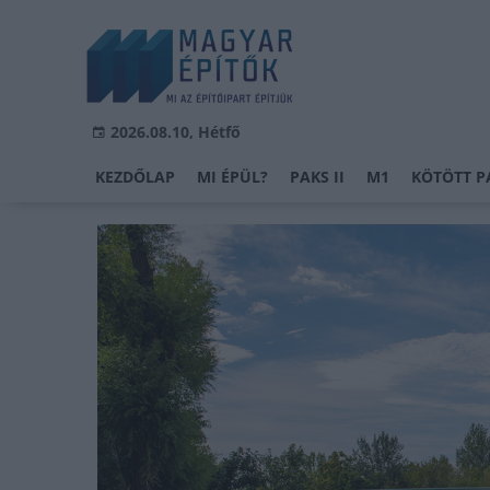
2026.08.10, Hétfő
KEZDŐLAP
MI ÉPÜL?
PAKS II
M1
KÖTÖTT P