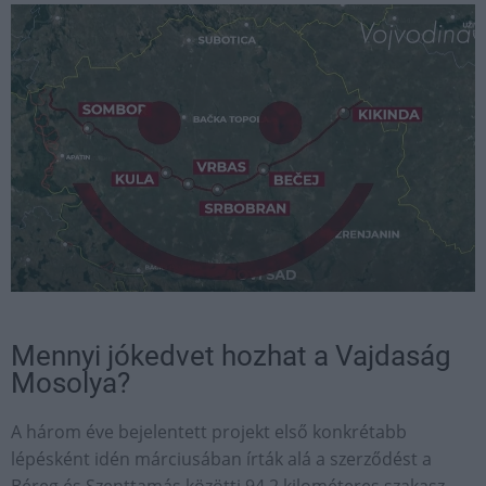
Mennyi jókedvet hozhat a Vajdaság
Mosolya?
A három éve bejelentett projekt első konkrétabb
lépésként idén márciusában írták alá a szerződést a
Béreg és Szenttamás közötti 94,2 kilométeres szakasz