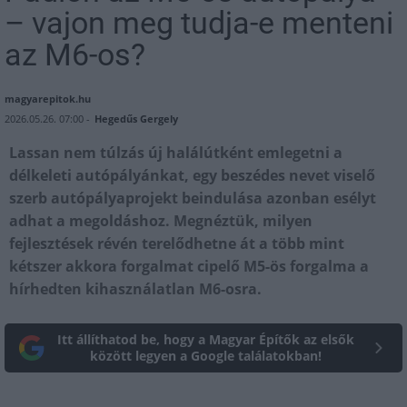
– vajon meg tudja-e menteni
az M6-os?
magyarepitok.hu
2026.05.26. 07:00 -
Hegedűs Gergely
Lassan nem túlzás új halálútként emlegetni a
délkeleti autópályánkat, egy beszédes nevet viselő
szerb autópályaprojekt beindulása azonban esélyt
adhat a megoldáshoz. Megnéztük, milyen
fejlesztések révén terelődhetne át a több mint
kétszer akkora forgalmat cipelő M5-ös forgalma a
hírhedten kihasználatlan M6-osra.
Itt állíthatod be, hogy a Magyar Építők az elsők
között legyen a Google találatokban!