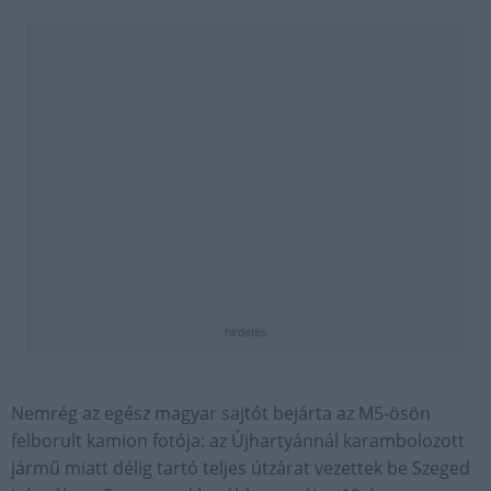
hirdetés
Nemrég az egész magyar sajtót bejárta az M5-ösön
felborult kamion fotója: az Újhartyánnál karambolozott
jármű miatt délig tartó teljes útzárat vezettek be Szeged