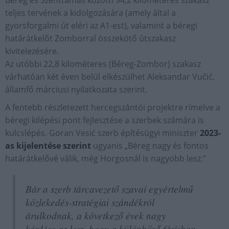
teljes tervének a kidolgozására (amely által a
gyorsforgalmi út eléri az A1-est), valamint a béregi
határátkelőt Zomborral összekötő útszakasz
kivitelezésére.
Az utóbbi 22,8 kilométeres (Béreg-Zombor) szakasz
várhatóan két éven belül elkészülhet Aleksandar Vučić,
államfő márciusi nyilatkozata szerint.
A fentebb részletezett hercegszántói projektre rímelve a
béregi kilépési pont fejlesztése a szerbek számára is
kulcslépés. Goran Vesić szerb építésügyi miniszter
2023-
as kijelentése szerint
ugyanis „Béreg nagy és fontos
határátkelővé válik, még Horgosnál is nagyobb lesz.”
Bár a szerb tárcavezető szavai egyértelmű
közlekedés-stratégiai szándékról
árulkodnak, a következő évek nagy
kérdése az lesz, hogy a különböző fázisban