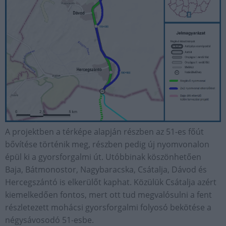
A projektben a térképe alapján részben az 51-es főút
bővítése történik meg, részben pedig új nyomvonalon
épül ki a gyorsforgalmi út. Utóbbinak köszönhetően
Baja, Bátmonostor, Nagybaracska, Csátalja, Dávod és
Hercegszántó is elkerülőt kaphat. Közülük Csátalja azért
kiemelkedően fontos, mert ott tud megvalósulni a fent
részletezett mohácsi gyorsforgalmi folyosó bekötése a
négysávosodó 51-esbe.