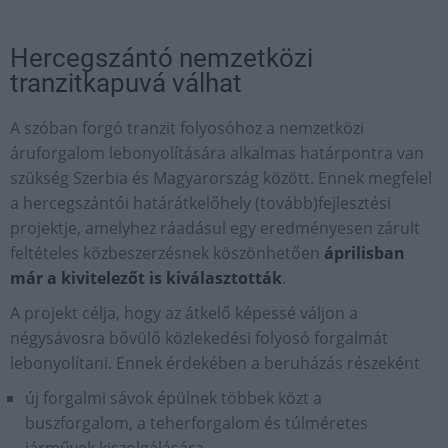
Hercegszántó nemzetközi
tranzitkapuvá válhat
A szóban forgó tranzit folyosóhoz a nemzetközi
áruforgalom lebonyolítására alkalmas határpontra van
szükség Szerbia és Magyarország között. Ennek megfelel
a hercegszántói határátkelőhely (tovább)fejlesztési
projektje, amelyhez ráadásul egy eredményesen zárult
feltételes közbeszerzésnek köszönhetően
áprilisban
már a kivitelezőt is kiválasztották
.
A projekt célja, hogy az átkelő képessé váljon a
négysávosra bővülő közlekedési folyosó forgalmát
lebonyolítani. Ennek érdekében a beruházás részeként
új forgalmi sávok épülnek többek közt a
buszforgalom, a teherforgalom és túlméretes