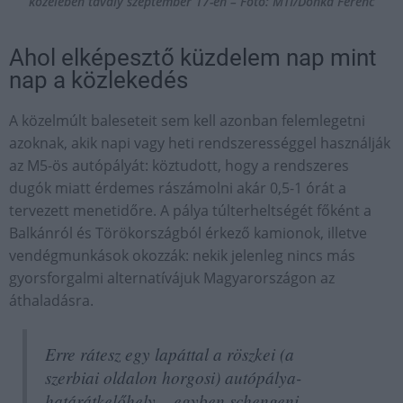
közelében tavaly szeptember 17-én – Fotó: MTI/Donka Ferenc
Ahol elképesztő küzdelem nap mint
nap a közlekedés
A közelmúlt baleseteit sem kell azonban felemlegetni
azoknak, akik napi vagy heti rendszerességgel használják
az M5-ös autópályát: köztudott, hogy a rendszeres
dugók miatt érdemes rászámolni akár 0,5-1 órát a
tervezett menetidőre. A pálya túlterheltségét főként a
Balkánról és Törökországból érkező kamionok, illetve
vendégmunkások okozzák: nekik jelenleg nincs más
gyorsforgalmi alternatívájuk Magyarországon az
áthaladásra.
Erre rátesz egy lapáttal a röszkei (a
szerbiai oldalon horgosi) autópálya-
határátkelőhely – egyben schengeni