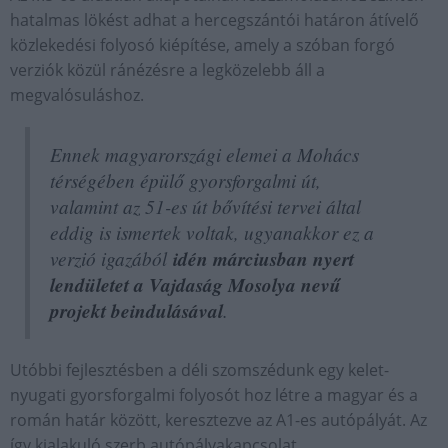
hatalmas lökést adhat a hercegszántói határon átívelő
közlekedési folyosó kiépítése, amely a szóban forgó
verziók közül ránézésre a legközelebb áll a
megvalósuláshoz.
Ennek magyarországi elemei a Mohács
térségében épülő gyorsforgalmi út,
valamint az 51-es út bővítési tervei által
eddig is ismertek voltak, ugyanakkor ez a
verzió igazából
idén márciusban nyert
lendületet a Vajdaság Mosolya nevű
projekt beindulásával
.
Utóbbi fejlesztésben a déli szomszédunk egy kelet-
nyugati gyorsforgalmi folyosót hoz létre a magyar és a
román határ között, keresztezve az A1-es autópályát. Az
így kialakuló szerb autópályakapcsolat