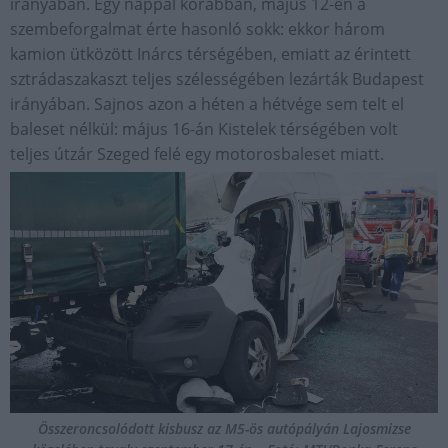
irányában. Egy nappal korábban, május 12-én a
szembeforgalmat érte hasonló sokk: ekkor három
kamion ütközött Inárcs térségében, emiatt az érintett
sztrádaszakaszt teljes szélességében lezárták Budapest
irányában. Sajnos azon a héten a hétvége sem telt el
baleset nélkül: május 16-án Kistelek térségében volt
teljes útzár Szeged felé egy motorosbaleset miatt.
Összeroncsolódott kisbusz az M5-ös autópályán Lajosmizse