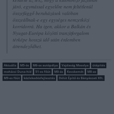
járó, egymással egyelőre nem feltétlenül
összefüggő beruházások valóban
összeállnak-e egy egységes nemzetközi
korridorrá. Ha igen, akkor a Balkán és
Nyugat-Európa közötti tranzitforgalom
térképe hosszú idő után érdemben
átrendeződhet.
Aktuális
M5-ös
M6-os autópálya
Vajdaság Mosolya
útépítés
mohácsi Duna-híd
51-es főút
M0-ás
Kecskemét
M8-as
M9-es főút
közlekedésfejlesztés
Délút Építő és Bányászati Kft.