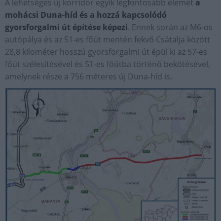
A lehetséges új korridor egyik legfontosabb elemét
a
mohácsi Duna-híd és a hozzá kapcsolódó
gyorsforgalmi út építése képezi
. Ennek során az M6-os
autópálya és az 51-es főút mentén fekvő Csátalja között
28,8 kilométer hosszú gyorsforgalmi út épül ki az 57-es
főút szélesítésével és 51-es főútba történő bekötésével,
amelynek része a 756 méteres új Duna-híd is.