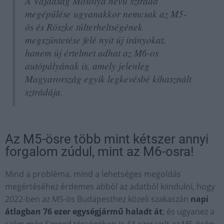
A Vajdaság Mosolya nevű sztráda
megépülése ugyanakkor nemcsak az M5-
ös és Röszke túlterheltségének
megszüntetése felé nyit új irányokat,
hanem új értelmet adhat az M6-os
autópályának is, amely jelenleg
Magyarország egyik legkevésbé kihasznált
sztrádája.
Az M5-ösre több mint kétszer annyi
forgalom zúdul, mint az M6-osra!
Mind a probléma, mind a lehetséges megoldás
megértéséhez érdemes abból az adatból kiindulni, hogy
2022-ben az M5-ös Budapesthez közeli szakaszán
napi
átlagban 76 ezer egységjármű haladt át
; és ugyanez a