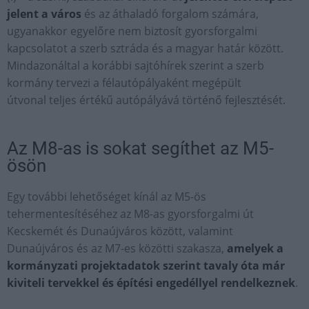
jelent a város
és az áthaladó forgalom számára,
ugyanakkor egyelőre nem biztosít gyorsforgalmi
kapcsolatot a szerb sztráda és a magyar határ között.
Mindazonáltal a korábbi sajtóhírek szerint a szerb
kormány tervezi a félautópályaként megépült
útvonal teljes értékű autópályává történő fejlesztését.
Az M8-as is sokat segíthet az M5-
ösön
Egy további lehetőséget kínál az M5-ös
tehermentesítéséhez az M8-as gyorsforgalmi út
Kecskemét és Dunaújváros között, valamint
Dunaújváros és az M7-es közötti szakasza,
amelyek a
kormányzati projektadatok szerint tavaly óta már
kiviteli tervekkel és építési engedéllyel rendelkeznek
.