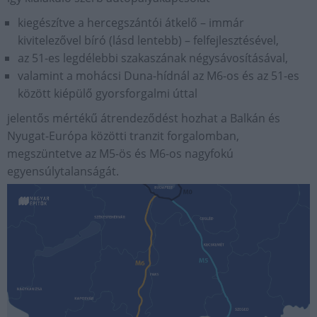
kiegészítve a hercegszántói átkelő – immár
kivitelezővel bíró (lásd lentebb) – felfejlesztésével,
az 51-es legdélebbi szakaszának négysávosításával,
valamint a mohácsi Duna-hídnál az M6-os és az 51-es
között kiépülő gyorsforgalmi úttal
jelentős mértékű átrendeződést hozhat a Balkán és
Nyugat-Európa közötti tranzit forgalomban,
megszüntetve az M5-ös és M6-os nagyfokú
egyensúlytalanságát.