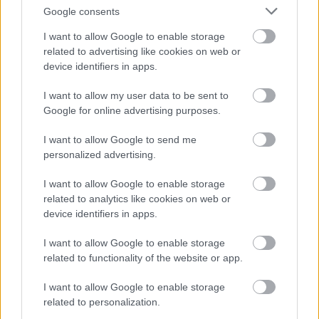
komolyabb forgalmi sokk esetén az M6-ossal kiegészítve
Google consents
akár Budapest felé is alternatívát képezhet.
I want to allow Google to enable storage
related to advertising like cookies on web or
Az M0-ásnak ugyanis jellemzően az M5-ös
device identifiers in apps.
és az M6-os közötti szakasza küzd a
I want to allow my user data to be sent to
legsűrűbben dugókkal, ugyanakkor a
Google for online advertising purposes.
leendő M8-as és az M6-os által ez a
kritikus rész is elkerülhetővé válik.
I want to allow Google to send me
personalized advertising.
I want to allow Google to enable storage
related to analytics like cookies on web or
device identifiers in apps.
I want to allow Google to enable storage
related to functionality of the website or app.
I want to allow Google to enable storage
related to personalization.