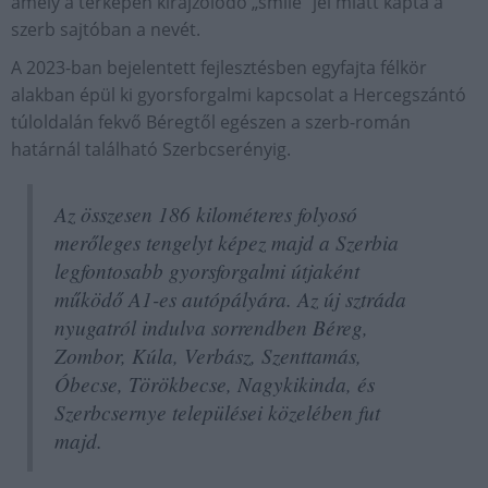
amely a térképen kirajzolódó „smile” jel miatt kapta a
szerb sajtóban a nevét.
A 2023-ban bejelentett fejlesztésben egyfajta félkör
alakban épül ki gyorsforgalmi kapcsolat a Hercegszántó
túloldalán fekvő Béregtől egészen a szerb-román
határnál található Szerbcserényig.
Az összesen 186 kilométeres folyosó
merőleges tengelyt képez majd a Szerbia
legfontosabb gyorsforgalmi útjaként
működő A1-es autópályára. Az új sztráda
nyugatról indulva sorrendben Béreg,
Zombor, Kúla, Verbász, Szenttamás,
Óbecse, Törökbecse, Nagykikinda, és
Szerbcsernye települései közelében fut
majd.