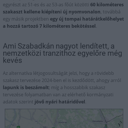
egyrészt az 51-es és az 53-as főút közötti
60 kilométeres
szakaszt kellene kiépíteni új nyomvonalon
, továbbá
egy másik projektben
egy új tompai határátkelőhelyet
a hozzá tartozó 7 kilométeres bekötéssel
.
Ami Szabadkán nagyot lendített, a
nemzetközi tranzithoz egyelőre még
kevés
Az alternatíva létjogosultságát jelzi, hogy a rövidebb
szakasz tervezése 2024-ben el is kezdődött, ahogy arról
lapunk is beszámolt
; míg a hosszabbik szakasz
tervezése folyamatban van az elérhető kormányzati
adatok szerint
jövő nyári határidővel
.