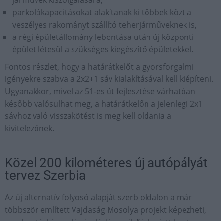
járművek kiszolgálására,
parkolókapacitásokat alakítanak ki többek közt a
veszélyes rakományt szállító teherjárműveknek is,
a régi épületállomány lebontása után új központi
épület létesül a szükséges kiegészítő épületekkel.
Fontos részlet, hogy a határátkelőt a gyorsforgalmi
igényekre szabva a 2x2+1 sáv kialakításával kell kiépíteni.
Ugyanakkor, mivel az 51-es út fejlesztése várhatóan
később valósulhat meg, a határátkelőn a jelenlegi 2x1
sávhoz való visszakötést is meg kell oldania a
kivitelezőnek.
Közel 200 kilométeres új autópályát
tervez Szerbia
Az új alternatív folyosó alapját szerb oldalon a már
többször említett Vajdaság Mosolya projekt képezheti,