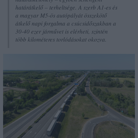
határátkelő – terheltsége. A szerb A1-es és
a magyar M5-ös autópályát összekötő
átkelő napi forgalma a csúcsidőszakban a
30-40 ezer járművet is elérheti, szintén
több kilométeres torlódásokat okozva.