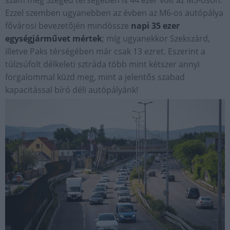
szám még Szeged térségében is 44 ezer volt az M5-ösön.
Ezzel szemben ugyanebben az évben az M6-os autópálya
fővárosi bevezetőjén mindössze
napi 35 ezer
egységjárművet mértek
; míg ugyanekkor Szekszárd,
illetve Paks térségében már csak 13 ezret. Eszerint a
túlzsúfolt délkeleti sztráda több mint kétszer annyi
forgalommal küzd meg, mint a jelentős szabad
kapacitással bíró déli autópályánk!