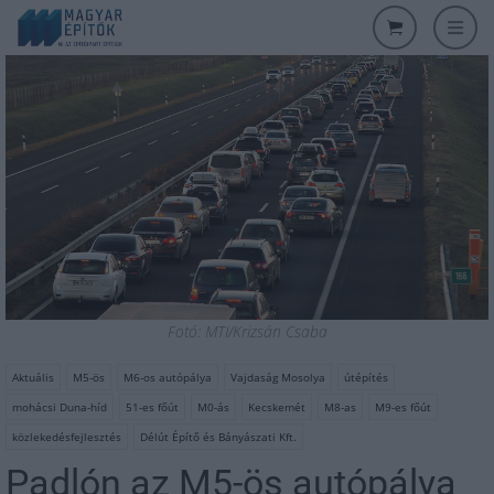
Fotó: MTI/Krizsán Csaba
Aktuális
M5-ös
M6-os autópálya
Vajdaság Mosolya
útépítés
mohácsi Duna-híd
51-es főút
M0-ás
Kecskemét
M8-as
M9-es főút
közlekedésfejlesztés
Délút Építő és Bányászati Kft.
Padlón az M5-ös autópálya