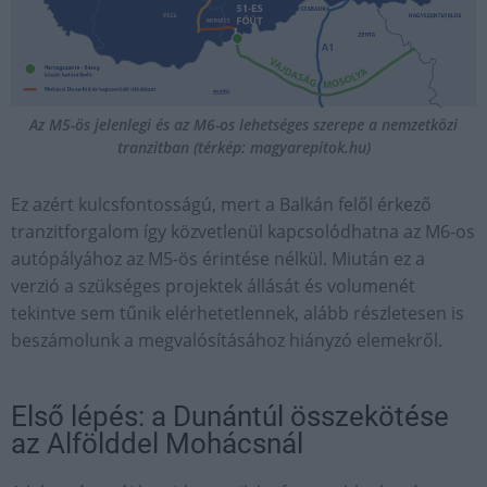
Az M5-ös jelenlegi és az M6-os lehetséges szerepe a nemzetközi
tranzitban (térkép: magyarepitok.hu)
Ez azért kulcsfontosságú, mert a Balkán felől érkező
tranzitforgalom így közvetlenül kapcsolódhatna az M6-os
autópályához az M5-ös érintése nélkül. Miután ez a
verzió a szükséges projektek állását és volumenét
tekintve sem tűnik elérhetetlennek, alább részletesen is
beszámolunk a megvalósításához hiányzó elemekről.
Első lépés: a Dunántúl összekötése
az Alfölddel Mohácsnál