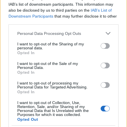
beérkező teher- és személyforgalma jelentősen
IAB’s list of downstream participants. This information may
megnöveli járművek számát az M5-ösön (ahogy az a fenti
also be disclosed by us to third parties on the
IAB’s List of
adatokból is látszik). Ám mivel az M8-as éppen az M44-es
Downstream Participants
that may further disclose it to other
third parties.
folytatásként épül majd meg – ahogy azt
az M5-ösön
Kecskemétnél épülő gigacsomópont projektjén
Please note that this website/app uses one or more Google
Personal Data Processing Opt Outs
többször is bemutattuk -, ezt a forgalmi hatást képes
services and may gather and store information including but
not limited to your visit or usage behaviour. You may click to
I want to opt-out of the Sharing of my
lehet majd enyhíteni. Egyik megközelítésben (az M8-as
personal data.
grant or deny consent to Google and its third-party tags to
hosszabb távú terveibe ebben a cikkben most
Opted In
use your data for below specified purposes in below Google
szándékosan nem belemenve - a szerk.) a nyugat-keleti
consent section.
I want to opt-out of the Sale of my
irányban mozgó járművek számára lehet alternatíva,
Personal Data.
Opted In
miután kapcsolatot nyit a Dunántúlhoz és az adriai
térséghez az M7-eshez bekötődve.
I want to opt-out of processing my
Personal Data for Targeted Advertising.
Opted In
Menekülő utat kapna az M0-ás és az
I want to opt-out of Collection, Use,
Retention, Sale, and/or Sharing of my
M5-ös legkritikusabb szakasza
Personal Data that Is Unrelated with the
Purposes for which it was collected.
Opted Out
Ugyanakkor az M8-as Kecskemét-Dunaújváros szakasza