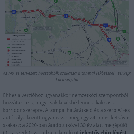
Az M9-es tervezett hosszabbik szakasza a tompai lekötéssel - térkép:
kormany.hu
Ehhez a verzióhoz ugyanakkor nemzetközi szempontból
hozzátartozik, hogy csak kevésbé lenne alkalmas a
korridor szerepre. A tompai határátkelő és a szerb A1-es
autópálya között ugyanis van még egy 24 km-es kétsávos
szakasz: a 2020-ban átadott (közel 30 év alatt megépülő
(!) – a szerk.) szabadkai elkerülő út
jelentős előrelépést