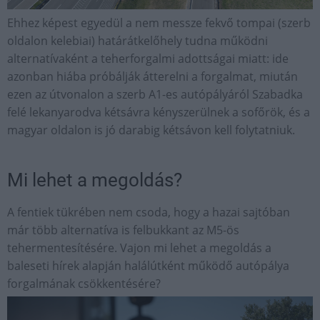
Ehhez képest egyedül a nem messze fekvő tompai (szerb
oldalon kelebiai) határátkelőhely tudna működni
alternatívaként a teherforgalmi adottságai miatt: ide
azonban hiába próbálják átterelni a forgalmat, miután
ezen az útvonalon a szerb A1-es autópályáról Szabadka
felé lekanyarodva kétsávra kényszerülnek a sofőrök, és a
magyar oldalon is jó darabig kétsávon kell folytatniuk.
Mi lehet a megoldás?
A fentiek tükrében nem csoda, hogy a hazai sajtóban
már több alternatíva is felbukkant az M5-ös
tehermentesítésére. Vajon mi lehet a megoldás a
baleseti hírek alapján halálútként működő autópálya
forgalmának csökkentésére?