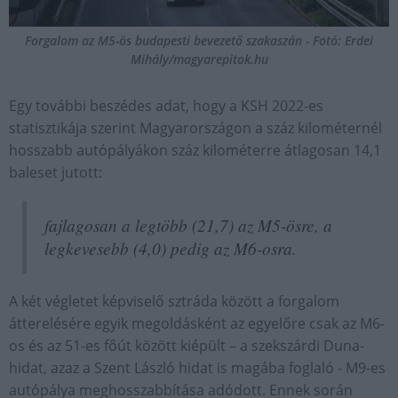
Forgalom az M5-ös budapesti bevezető szakaszán - Fotó: Erdei
Mihály/magyarepitok.hu
Egy további beszédes adat, hogy a KSH 2022-es
statisztikája szerint Magyarországon a száz kilométernél
hosszabb autópályákon száz kilométerre átlagosan 14,1
baleset jutott:
fajlagosan a legtöbb (21,7) az M5-ösre, a
legkevesebb (4,0) pedig az M6-osra.
A két végletet képviselő sztráda között a forgalom
átterelésére egyik megoldásként az egyelőre csak az M6-
os és az 51-es főút között kiépült – a szekszárdi Duna-
hidat, azaz a Szent László hidat is magába foglaló - M9-es
autópálya meghosszabbítása adódott. Ennek során