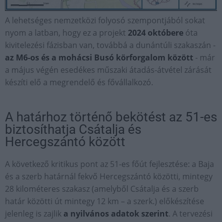
A lehetséges nemzetközi folyosó szempontjából sokat
nyom a latban, hogy ez a projekt
2024 októbere
óta
kivitelezési fázisban van, továbbá a dunántúli szakaszán -
az M6-os és a mohácsi Busó körforgalom között
- már
a május végén esedékes műszaki átadás-átvétel zárását
készíti elő a megrendelő és fővállalkozó.
A határhoz történő bekötést az 51-es
biztosíthatja Csátalja és
Hercegszántó között
A következő kritikus pont az 51-es főút fejlesztése: a Baja
és a szerb határnál fekvő Hercegszántó közötti, mintegy
28 kilométeres szakasz (amelyből Csátalja és a szerb
határ közötti út mintegy 12 km – a szerk.) előkészítése
jelenleg is zajlik
a nyilvános adatok szerint
. A tervezési