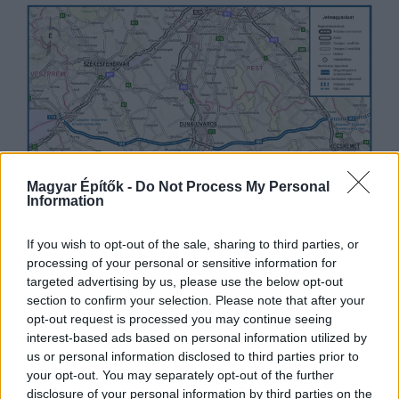
Magyar Építők -
Do Not Process My Personal
Information
If you wish to opt-out of the sale, sharing to third parties, or
processing of your personal or sensitive information for
Ez a szakasz értelemszerűen csak az M5-ös Kecskeméttől
targeted advertising by us, please use the below opt-out
északra jelentkező terhelését tudja enyhíteni, de a
section to confirm your selection. Please note that after your
legtöbb probléma éppen itt van: jellemzően az M5-ös
opt-out request is processed you may continue seeing
főváros közeli térségéről és az M0-ás déli szakaszairól
interest-based ads based on personal information utilized by
us or personal information disclosed to third parties prior to
szólnak legtöbbször a negatív forgalmi hírek. Ebbe
your opt-out. You may separately opt-out of the further
jócskán belejátszik, hogy az M44-es Románia felől
disclosure of your personal information by third parties on the