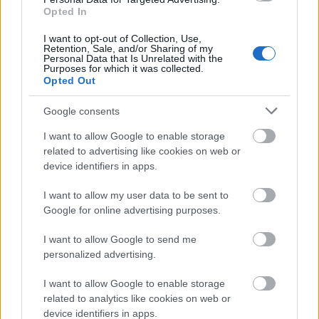
Opted In
I want to opt-out of Collection, Use,
AJÁNLÓ
Retention, Sale, and/or Sharing of my
Personal Data that Is Unrelated with the
Purposes for which it was collected.
Opted Out
Iparági hírek
Google consents
I want to allow Google to enable storage
related to advertising like cookies on web or
device identifiers in apps.
I want to allow my user data to be sent to
Google for online advertising purposes.
I want to allow Google to send me
personalized advertising.
villamoshálózat fejlesztés
Red Eléctrica
Spanyolország
Franciaország
I want to allow Google to enable storage
A tengerfenék alatt négy óriáskábellel kötik össze
related to analytics like cookies on web or
Spanyolország és Franciaország villamosenergia-
device identifiers in apps.