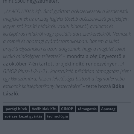
mint 5300 négyzetméter.
„Az ACÉLHIDAK Kft. által gyártott acélszerkezetek a kezdetektől
megjelennek az ország legjelentősebb acélszerkezeti projektjein,
legyen szó közúti hidakról, vasúti hidakról, gyalogos és
kerékpáros hidakról vagy speciális daruszerkezetekről. Nemcsak
a csepeli és apostagi gyártócsarnokokban, hanem a külső
projekthelyszíneken is azon dolgoznak, hogy a megbízásokat
kiváló minőségben teljesítsék” –
mondta a cég ügyvezetője
az október 7-én tartott projektindító rendezvényen.
„A
GINOP Plusz-1-2-1-21. konstrukció példátlan támogatást jelent
egy kkv számára, hiszen lehetőséget biztosít a legmodernebb
eszközök költséghatékony beszerzésére”
– tette hozzá
Bóka
László
.
Iparági hírek
Acélhidak Kft.
GINOP
támogatás
Apostag
acélszerkezet gyártás
technológia