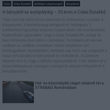
Colas
Colas Északkő
építőipari alapanyagok
bányászat
A bányától az autópályáig – 35 éves a Colas Északkő
Több mint 80 millió tonna kitermelt és értékesített zúzottkő, 8
bányaüzem, 3 bontottanyag-befogadó és feldolgozó, 1
értékesítési-logisztikai központ, napjainkban 146 munkavállaló.
Kijelenthető ugyanakkor, hogy a Colas Északkő Kft. eddigi 35
éves története jóval több a számoknál. Termékeik ott vannak
azokban az utakban, hidakban, vasúti pályákban, vízi
műtárgyakban, épületekben, amelyek nap mint nap szolgálják a
hazai infrastruktúra fejlesztését és működését. A jubileum
alkalom arra is, hogy a vállalat ügyvezetőjével, Cseh Zoltánnal a
hazai kőbányászat stratégiai szerepéről, aktuális helyzetéről is
beszélgessünk.
Híd- és közműépítő céget vásárolt fel a
STRABAG Romániában