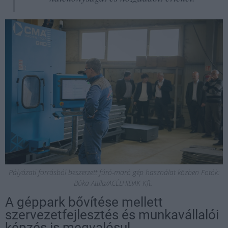
Pályázati forrásból beszerzett fúró-maró gép használat közben Fotók:
Bóka Attila/ACÉLHIDAK Kft.
A géppark bővítése mellett
szervezetfejlesztés és munkavállalói
képzés is megvalósul