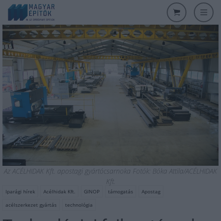
Az ACÉLHIDAK Kft. apostagi gyártócsarnoka Fotók: Bóka Attila/ACÉLHIDAK
Kft.
Iparági hírek
Acélhidak Kft.
GINOP
támogatás
Apostag
acélszerkezet gyártás
technológia