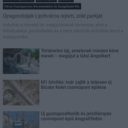
Város-Teampannon Kereskedelmi és Szolgáltató Kft.
Újragondolják Lipótváros rejtett, zöld parkját
Indulhat a Honvéd tér megújításának tervezése, ahol a
klímatudatos gondolkodás és a helyi identitás erősítése kerül a
középpontba.
Történelmi táj, amelynek minden köve
mesél – megújul a tatai Angolkert
M1 bővítés: már zajlik a teljesen új
Bicske Kelet csomópont építése
Új gyalogosátkelők és jelzőlámpás
csomópont épül Angyalföldön