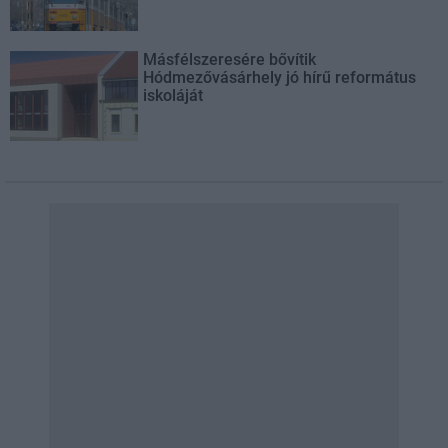
Másfélszeresére bővítik
Hódmezővásárhely jó hírű református
iskoláját