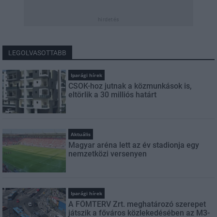
hirdetés
LEGOLVASOTTABB
Iparági hírek
CSOK-hoz jutnak a közmunkások is,
eltörlik a 30 milliós határt
Aktuális
Magyar aréna lett az év stadionja egy
nemzetközi versenyen
Iparági hírek
A FŐMTERV Zrt. meghatározó szerepet
játszik a főváros közlekedésében az M3-