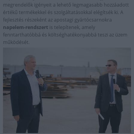
megrendelők igényeit a lehető legmagasabb hozzáadott
értékű termékekkel és szolgáltatásokkal elégítsék ki. A
fejlesztés részeként az apostagi gyártócsarnokra
napelem-rendszert
is telepítenek, amely
fenntarthatóbbá és költséghatékonyabbá teszi az üzem
működését.