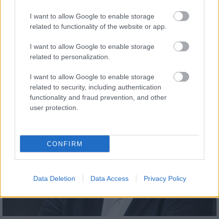
hálózatát
I want to allow Google to enable storage
Elkezdődött a Vizcayai-öblön áthaladó, több mint 300 kilométer
related to functionality of the website or app.
hosszú, a francia és a spanyol villamosenergia-hálózat
összeköttetését biztosító rendszer tengeri kábeleinek
I want to allow Google to enable storage
telepítése. A kivitelezést egy speciális kábelfektető hajó végzi: a
related to personalization.
11 ezer tonna kábel befogadására képes jármű helyenként 140
méteres vízmélységben dolgozik. Az Európai Unió közös érdekű
I want to allow Google to enable storage
projektként támogatja a hálózat kiépítését.
related to security, including authentication
functionality and fraud prevention, and other
Iparági hírek
user protection.
CONFIRM
Data Deletion
Data Access
Privacy Policy