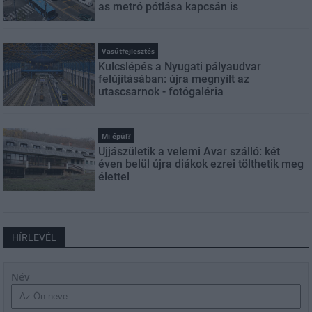
as metró pótlása kapcsán is
Vasútfejlesztés
Kulcslépés a Nyugati pályaudvar
felújításában: újra megnyílt az
utascsarnok - fotógaléria
Mi épül?
Újjászületik a velemi Avar szálló: két
éven belül újra diákok ezrei tölthetik meg
élettel
HÍRLEVÉL
Név