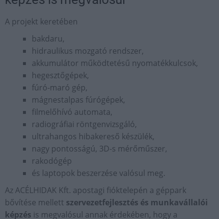
A projekt keretében
bakdaru,
hidraulikus mozgató rendszer,
akkumulátor működtetésű nyomatékkulcsok,
hegesztőgépek,
fúró-maró gép,
mágnestalpas fúrógépek,
filmelőhívó automata,
radiográfiai röntgenvizsgáló,
ultrahangos hibakereső készülék,
nagy pontosságú, 3D-s mérőműszer,
rakodógép
és laptopok beszerzése valósul meg.
Az ACÉLHIDAK Kft. apostagi fióktelepén a géppark
bővítése mellett
szervezetfejlesztés és munkavállalói
képzés
is megvalósul annak érdekében, hogy a