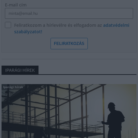
E-mail cím
Feliratkozom a hírlevélre és elfogadom az
adatvédelmi
szabályzatot!
FELIRATKOZÁS
IPARÁGI HÍREK
Iparági hírek