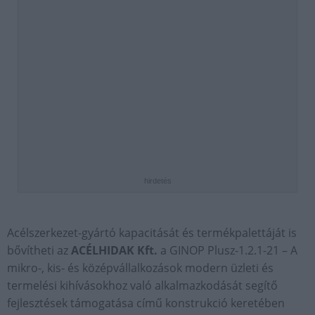
hirdetés
Acélszerkezet-gyártó kapacitását és termékpalettáját is
bővítheti az
ACÉLHIDAK Kft.
a GINOP Plusz-1.2.1-21 – A
mikro-, kis- és középvállalkozások modern üzleti és
termelési kihívásokhoz való alkalmazkodását segítő
fejlesztések támogatása című konstrukció keretében