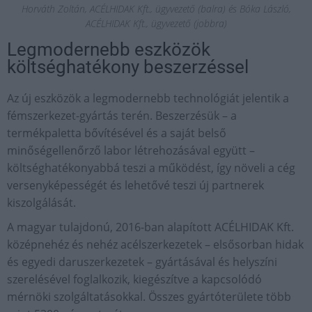
Horváth Zoltán, ACÉLHIDAK Kft., ügyvezető (balra) és Bóka László,
ACÉLHIDAK Kft., ügyvezető (jobbra)
Legmodernebb eszközök
költséghatékony beszerzéssel
Az új eszközök a legmodernebb technológiát jelentik a
fémszerkezet-gyártás terén. Beszerzésük – a
termékpaletta bővítésével és a saját belső
minőségellenőrző labor létrehozásával együtt –
költséghatékonyabbá teszi a működést, így növeli a cég
versenyképességét és lehetővé teszi új partnerek
kiszolgálását.
A magyar tulajdonú, 2016-ban alapított ACÉLHIDAK Kft.
középnehéz és nehéz acélszerkezetek – elsősorban hidak
és egyedi daruszerkezetek – gyártásával és helyszíni
szerelésével foglalkozik, kiegészítve a kapcsolódó
mérnöki szolgáltatásokkal. Összes gyártóterülete több