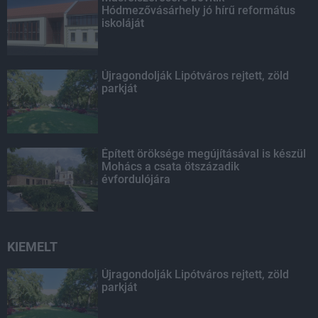
Hódmezővásárhely jó hírű református
iskoláját
Újragondolják Lipótváros rejtett, zöld
parkját
Épített öröksége megújításával is készül
Mohács a csata ötszázadik
évfordulójára
KIEMELT
Újragondolják Lipótváros rejtett, zöld
parkját