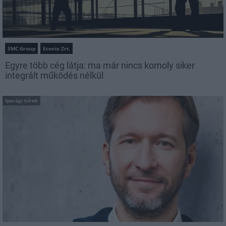
SMC Group
Econix Zrt.
Egyre több cég látja: ma már nincs komoly siker
integrált működés nélkül
Iparági hírek