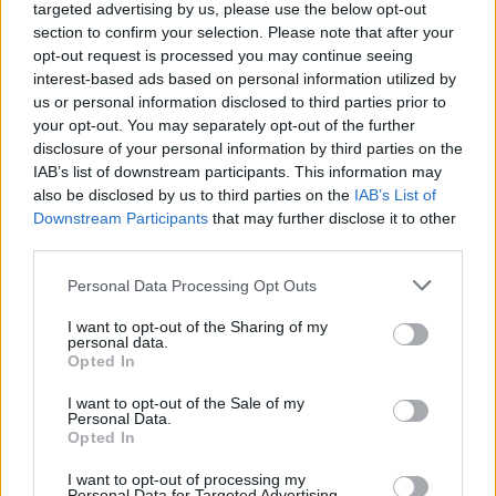
szabályzatot!
targeted advertising by us, please use the below opt-out
section to confirm your selection. Please note that after your
FELIRATKOZÁS
opt-out request is processed you may continue seeing
interest-based ads based on personal information utilized by
us or personal information disclosed to third parties prior to
your opt-out. You may separately opt-out of the further
disclosure of your personal information by third parties on the
IAB’s list of downstream participants. This information may
also be disclosed by us to third parties on the
IAB’s List of
Downstream Participants
that may further disclose it to other
third parties.
Please note that this website/app uses one or more Google
Personal Data Processing Opt Outs
services and may gather and store information including but
not limited to your visit or usage behaviour. You may click to
I want to opt-out of the Sharing of my
personal data.
grant or deny consent to Google and its third-party tags to
Opted In
use your data for below specified purposes in below Google
consent section.
I want to opt-out of the Sale of my
Personal Data.
Opted In
hirdetés
I want to opt-out of processing my
Personal Data for Targeted Advertising.