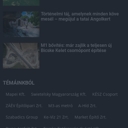
Történelmi táj, amelynek minden köve
mesél – megújul a tatai Angolkert
M1 bővítés: már zajlik a teljesen új
Bicske Kelet csomópont építése
TÉMÁINKBÓL
Mapei Kft.
Swietelsky Magyarország Kft.
KÉSZ Csoport
ZÁÉV Építőipari Zrt.
M3-as metró
A-Híd Zrt.
Szabadics Group
Ke-Víz 21 Zrt.
Market Építő Zrt.