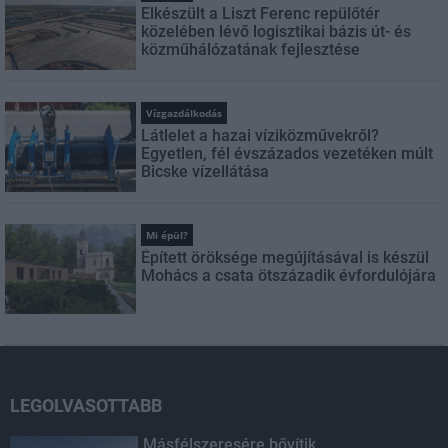
Elkészült a Liszt Ferenc repülőtér
közelében lévő logisztikai bázis út- és
közműhálózatának fejlesztése
Vízgazdálkodás
Látlelet a hazai víziközművekről?
Egyetlen, fél évszázados vezetéken múlt
Bicske vízellátása
Mi épül?
Épített öröksége megújításával is készül
Mohács a csata ötszázadik évfordulójára
LEGOLVASOTTABB
Másfélszeresére bővítik