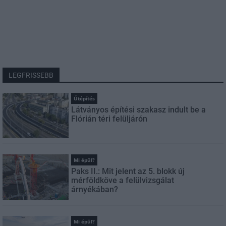
LEGFRISSEBB
Útépítés
Látványos építési szakasz indult be a
Flórián téri felüljárón
Mi épül?
Paks II.: Mit jelent az 5. blokk új
mérföldköve a felülvizsgálat
árnyékában?
Mi épül?