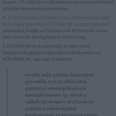
elnyert 177 millió forint feltételesen vissza nem térítendő
pályázati forrásnak köszönhetően.
A
„Modern termelési kihívásokhoz való alkalmazkodást segítő
technológiai fejlesztés az ACÉLHIDAK Kft. apostagi fióktelepén”
elnevezésű projekt az Európai Unió feltételesen vissza
nem térítendő támogatásával valósul meg.
A 253 millió forint összköltségű projekt során
megvalósuló géppark-fejlesztés eredményeként az
ACÉLHIDAK Kft. apostagi fióktelepén
növelni tudja gyártási kapacitását,
gyorsabbá teszi az előkészítési,
gyártási és minőségellenőrzési
munkafolyamatot, így növeli a
vállalkozás komplex acélszerkezet-
gyártási tevékenységének
hatékonyságát és hozzáadott értékét.