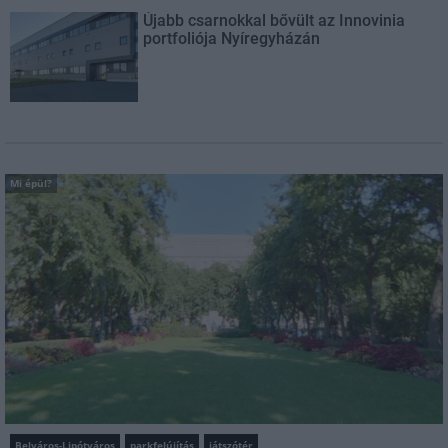
Újabb csarnokkal bővült az Innovinia
portfoliója Nyíregyházán
Mi épül?
Belváros-Lipótváros
parkfelújítás
játszótér