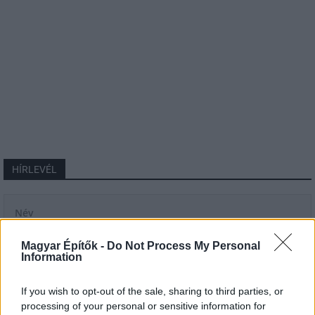
HÍRLEVÉL
Név
Magyar Építők -
Do Not Process My Personal
Information
E-mail cím
If you wish to opt-out of the sale, sharing to third parties, or
Feliratkozom a hírlevélre és elfogadom az
adatvédelmi
processing of your personal or sensitive information for