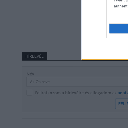
authenti
HÍRLEVÉL
Név
Feliratkozom a hírlevélre és elfogadom az
adat
FELI