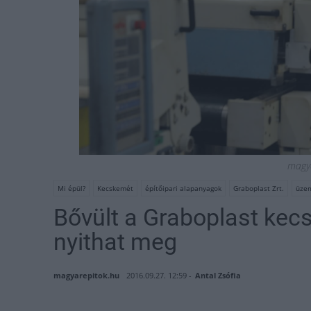
magya
Mi épül?
Kecskemét
építőipari alapanyagok
Graboplast Zrt.
üzem
Bővült a Graboplast kecs
nyithat meg
magyarepitok.hu
2016.09.27. 12:59 -
Antal Zsófia