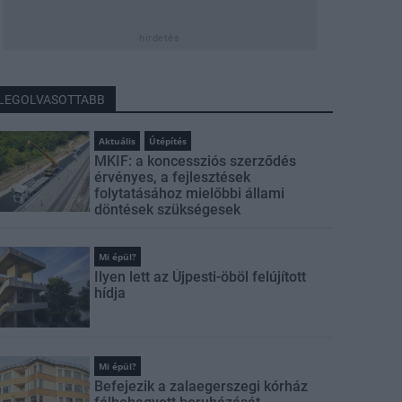
hirdetés
LEGOLVASOTTABB
Aktuális
Útépítés
MKIF: a koncessziós szerződés
érvényes, a fejlesztések
folytatásához mielőbbi állami
döntések szükségesek
Mi épül?
Ilyen lett az Újpesti-öböl felújított
hídja
Mi épül?
Befejezik a zalaegerszegi kórház