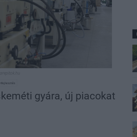
repitok.hu
fejlesztés
keméti gyára, új piacokat