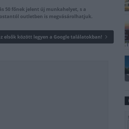
ás 50 főnek jelent új munkahelyet, s a
ostantól outletben is megvásárolhatjuk.
az elsők között legyen a Google találatokban!