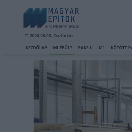
2026.08.06, Csütörtök
KEZDŐLAP
MI ÉPÜL?
PAKS II
M1
KÖTÖTT P