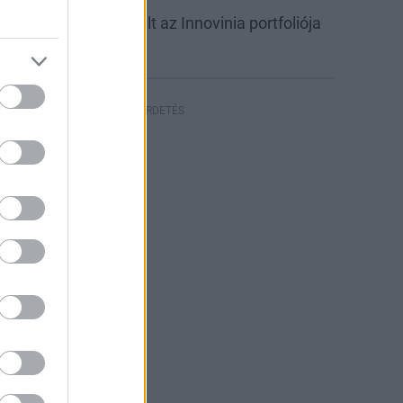
abb csarnokkal bővült az Innovinia portfoliója
yíregyházán
HIRDETÉS