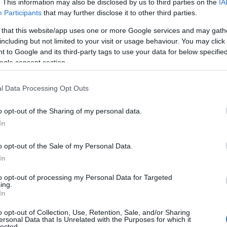
. This information may also be disclosed by us to third parties on the
IA
már csak kisebb mennyiségben rendelkezésre álló
Participants
that may further disclose it to other third parties.
 that this website/app uses one or more Google services and may gath
including but not limited to your visit or usage behaviour. You may click 
 technológia mellett a
környezetvédelmi
Co
 to Google and its third-party tags to use your data for below specifi
skeméti gyár PEFC tanúsítvánnyal rendelkezik, amely
ogle consent section.
A
 fa alapanyagot, ahol fenntartható erdőgazdálkodás
É
l Data Processing Opt Outs
Ip
o opt-out of the Sharing of my personal data.
In
o opt-out of the Sale of my Personal Data.
In
to opt-out of processing my Personal Data for Targeted
ing.
In
o opt-out of Collection, Use, Retention, Sale, and/or Sharing
ersonal Data that Is Unrelated with the Purposes for which it
I
lected.
Zrt.
üzemfejlesztés