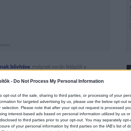
hirdetés
nak bővítése
, melynek során felépült a
yzetméteres lakkozó és parkettamegmunkáló egység
l 175 millió forint ingatlan-, 465 millió forint pedig
ítők -
Do Not Process My Personal Information
Ip
to opt-out of the sale, sharing to third parties, or processing of your per
a gyárban, amelynek köszönhetően
új típusú fa
formation for targeted advertising by us, please use the below opt-out s
 szegmenseket nyit meg. A gyáregység elindulásával
50
r selection. Please note that after your opt-out request is processed y
melés felfutását követően körülbelül 10 százalékkal
eing interest-based ads based on personal information utilized by us or
disclosed to third parties prior to your opt-out. You may separately opt-
losure of your personal information by third parties on the IAB’s list of
bá bemutatóteremként is működő
outletet
nyitott, ahol