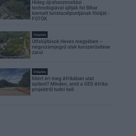
Hideg újrahasznosítási
technológiával újítják fel Bihar
kiemelt turistacélpontjának főútját -
FOTÓK
Útépítés
Útfelújítások Heves megyében –
négyszámjegyű utak korszerűsítése
zárul
Útépítés
Miért éri meg Afrikában utat
építeni? Minden, amit a GED Afrika
projektről tudni kell