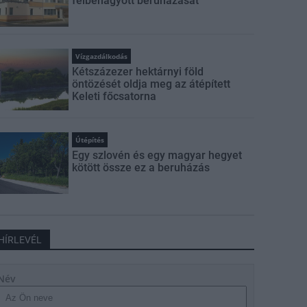
félbehagyott beruházását
Vízgazdálkodás
Kétszázezer hektárnyi föld
öntözését oldja meg az átépített
Keleti főcsatorna
Útépítés
Egy szlovén és egy magyar hegyet
kötött össze ez a beruházás
HÍRLEVÉL
Név