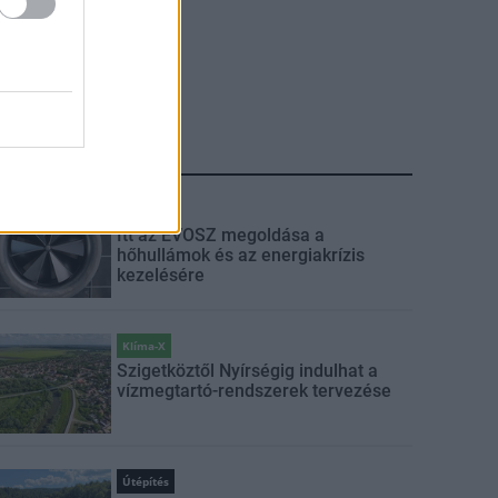
LEGFRISSEBB
Klíma-X
Itt az ÉVOSZ megoldása a
hőhullámok és az energiakrízis
kezelésére
Klíma-X
Szigetköztől Nyírségig indulhat a
vízmegtartó-rendszerek tervezése
Útépítés