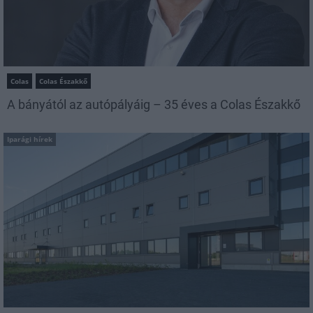
Colas
Colas Északkő
A bányától az autópályáig – 35 éves a Colas Északkő
Iparági hírek