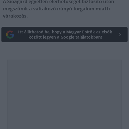
A Sióagárd egyetlen elérhetőségét biztosító úton
megszűnik a váltakozó irányú forgalom miatti
várakozás.
Itt állíthatod be, hogy a Magyar Építők az elsők
között legyen a Google találatokban!