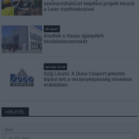
szennyvízhálózat kiépítési projekt készül
a Leier tisztítóaknáival
Mi épül?
Átadták a Vasas újjáépített
kézilabdacsarnokát
Iparági hírek
Szíjj László: A Duna Csoport jelentős
lépést tett a versenyképesség növelése
érdekében
HÍRLEVÉL
Név