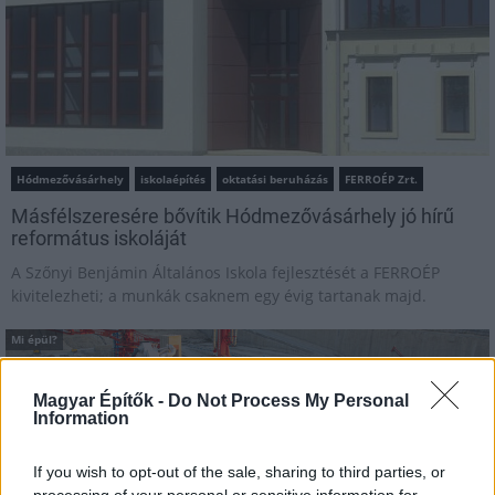
Hódmezővásárhely
iskolaépítés
oktatási beruházás
FERROÉP Zrt.
Másfélszeresére bővítik Hódmezővásárhely jó hírű
református iskoláját
A Szőnyi Benjámin Általános Iskola fejlesztését a FERROÉP
kivitelezheti; a munkák csaknem egy évig tartanak majd.
Mi épül?
Magyar Építők -
Do Not Process My Personal
Information
If you wish to opt-out of the sale, sharing to third parties, or
processing of your personal or sensitive information for