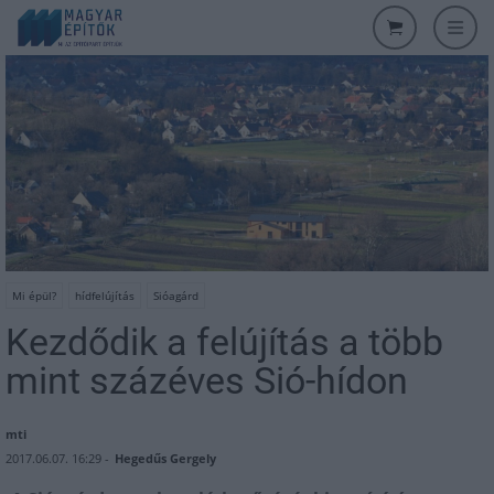
Mi épül?
hídfelújítás
Sióagárd
Kezdődik a felújítás a több
mint százéves Sió-hídon
mti
2017.06.07. 16:29 -
Hegedűs Gergely