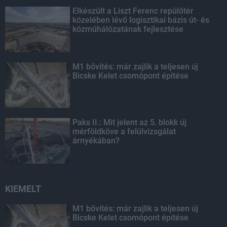
Elkészült a Liszt Ferenc repülőtér
közelében lévő logisztikai bázis út- és
közműhálózatának fejlesztése
M1 bővítés: már zajlik a teljesen új
Bicske Kelet csomópont építése
Paks II.: Mit jelent az 5. blokk új
mérföldköve a felülvizsgálat
árnyékában?
KIEMELT
M1 bővítés: már zajlik a teljesen új
Bicske Kelet csomópont építése