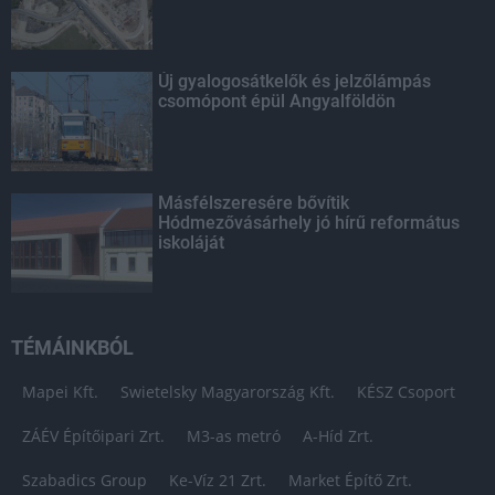
Új gyalogosátkelők és jelzőlámpás
csomópont épül Angyalföldön
Másfélszeresére bővítik
Hódmezővásárhely jó hírű református
iskoláját
TÉMÁINKBÓL
Mapei Kft.
Swietelsky Magyarország Kft.
KÉSZ Csoport
ZÁÉV Építőipari Zrt.
M3-as metró
A-Híd Zrt.
Szabadics Group
Ke-Víz 21 Zrt.
Market Építő Zrt.