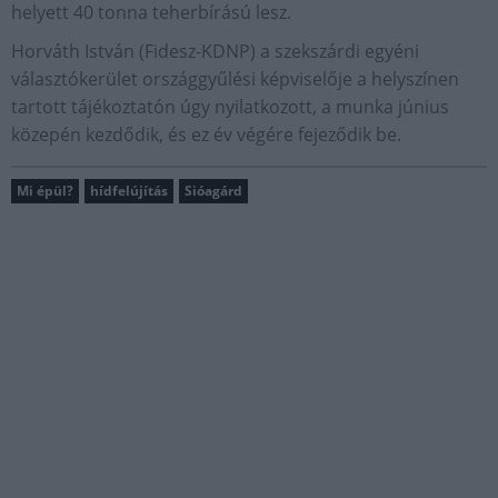
helyett 40 tonna teherbírású lesz.
Horváth István (Fidesz-KDNP) a szekszárdi egyéni
választókerület országgyűlési képviselője a helyszínen
tartott tájékoztatón úgy nyilatkozott, a munka június
közepén kezdődik, és ez év végére fejeződik be.
Mi épül?
hídfelújítás
Sióagárd