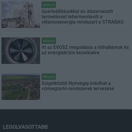
Klíma-X
Gyárleállításokkal és átszervezett
termeléssel tehermentesíti a
villamosenergia-rendszert a STRABAG
Klíma-X
Itt az ÉVOSZ megoldása a hőhullámok és
az energiakrízis kezelésére
Klíma-X
Szigetköztől Nyírségig indulhat a
vízmegtartó-rendszerek tervezése
LEGOLVASOTTABB