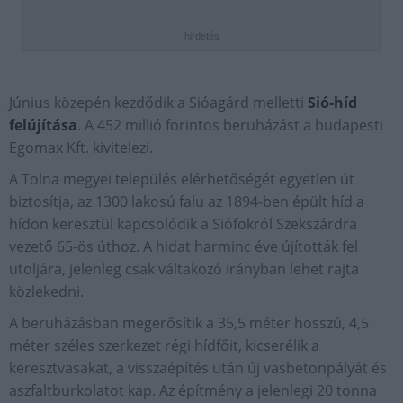
hirdetés
Június közepén kezdődik a Sióagárd melletti
Sió-híd
felújítása
. A 452 millió forintos beruházást a budapesti
Egomax Kft. kivitelezi.
A Tolna megyei település elérhetőségét egyetlen út
biztosítja, az 1300 lakosú falu az 1894-ben épült híd a
hídon keresztül kapcsolódik a Siófokról Szekszárdra
vezető 65-ös úthoz. A hidat harminc éve újították fel
utoljára, jelenleg csak váltakozó irányban lehet rajta
közlekedni.
A beruházásban megerősítik a 35,5 méter hosszú, 4,5
méter széles szerkezet régi hídfőit, kicserélik a
keresztvasakat, a visszaépítés után új vasbetonpályát és
aszfaltburkolatot kap. Az építmény a jelenlegi 20 tonna