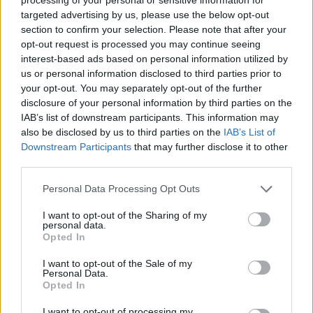
targeted advertising by us, please use the below opt-out
section to confirm your selection. Please note that after your
opt-out request is processed you may continue seeing
interest-based ads based on personal information utilized by
us or personal information disclosed to third parties prior to
Paks II
Paks
paksi atomerőmű
Paks II. Atomerőmű Zrt.
your opt-out. You may separately opt-out of the further
disclosure of your personal information by third parties on the
Paks II.: Mit jelent az 5. blokk új mérföldköve a
IAB’s list of downstream participants. This information may
felülvizsgálat árnyékában?
also be disclosed by us to third parties on the
IAB’s List of
Megkezdődött az 5. blokk reaktorépületének alaplemez-
Downstream Participants
that may further disclose it to other
kivitelezése, miközben a felülvizsgálat arra keresi a választ,
third parties.
hogy a megváltozott gazdasági és geopolitikai környezetben
Please note that this website/app uses one or more Google
milyen feltételek mellett érdemes továbbvinni Magyarország
Personal Data Processing Opt Outs
services and may gather and store information including but
egyik legnagyobb beruházását.
not limited to your visit or usage behaviour. You may click to
I want to opt-out of the Sharing of my
personal data.
grant or deny consent to Google and its third-party tags to
Épített öröksége megújításával is készül
Opted In
use your data for below specified purposes in below Google
Mohács a csata ötszázadik
consent section.
évfordulójára
I want to opt-out of the Sale of my
Personal Data.
Opted In
I want to opt-out of processing my