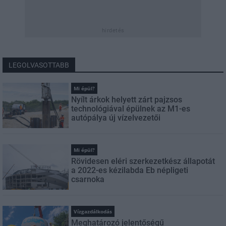
hirdetés
LEGOLVASOTTABB
Mi épül?
Nyílt árkok helyett zárt pajzsos
technológiával épülnek az M1-es
autópálya új vízelvezetői
Mi épül?
Rövidesen eléri szerkezetkész állapotát
a 2022-es kézilabda Eb népligeti
csarnoka
Vízgazdálkodás
Meghatározó jelentőségű