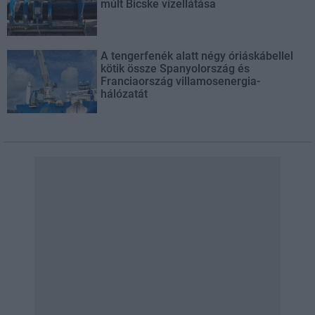
múlt Bicske vízellátása
A tengerfenék alatt négy óriáskábellel
kötik össze Spanyolország és
Franciaország villamosenergia-
hálózatát