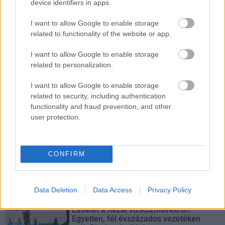
device identifiers in apps.
Bicske
csomópont
I want to allow Google to enable storage
M1 bővítés: már zajlik a teljesen új Bicske Kelet
related to functionality of the website or app.
csomópont építése
Tizenegy meglévő csomópontot korszerűsít és négy új,
I want to allow Google to enable storage
különszintű csomópontot hoz létre az MKIF az M1-es
related to personalization.
bővítésénél.
I want to allow Google to enable storage
related to security, including authentication
Új gyalogosátkelők és jelzőlámpás
functionality and fraud prevention, and other
csomópont épül Angyalföldön
user protection.
Látványos építési szakasz indult be a
CONFIRM
Flórián téri felüljárón
Data Deletion
Data Access
Privacy Policy
Látlelet a hazai víziközművekről?
Egyetlen, fél évszázados vezetéken