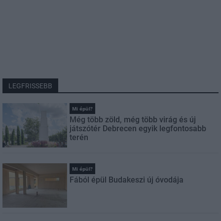
LEGFRISSEBB
Mi épül?
Még több zöld, még több virág és új
játszótér Debrecen egyik legfontosabb
terén
Mi épül?
Fából épül Budakeszi új óvodája