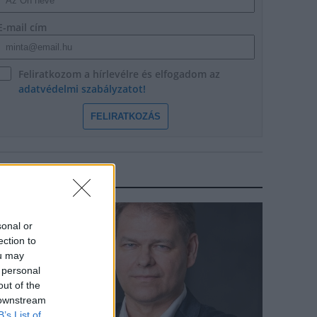
E-mail cím
Feliratkozom a hírlevélre és elfogadom az
adatvédelmi szabályzatot!
FELIRATKOZÁS
IPARÁGI HÍREK
arági hírek
sonal or
ection to
ou may
 personal
out of the
 downstream
B’s List of