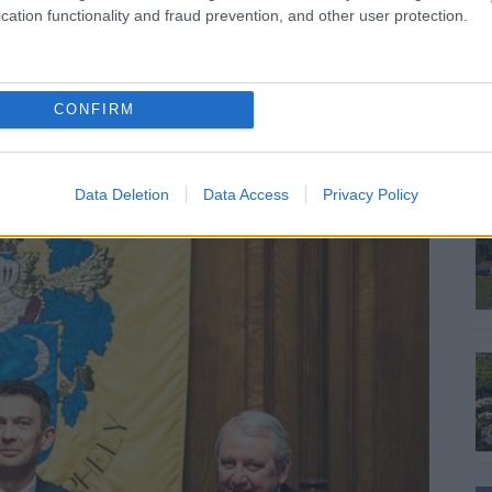
 fejlesztik a közvilágítást és az internetelérést.
cation functionality and fraud prevention, and other user protection.
ejlesztése indul el
CONFIRM
Data Deletion
Data Access
Privacy Policy