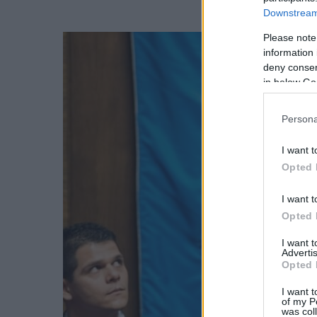
Downstream 
Please note
information 
deny consent
in below Go
Persona
I want t
Opted 
I want t
Opted 
I want 
Advertis
Opted 
I want t
of my P
was col