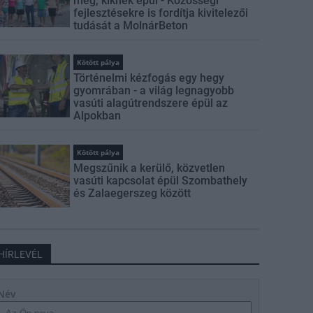
meg, kiknek épül - Közösségi
fejlesztésekre is fordítja kivitelezői
tudását a MolnárBeton
Kötött pálya
Történelmi kézfogás egy hegy
gyomrában - a világ legnagyobb
vasúti alagútrendszere épül az
Alpokban
Kötött pálya
Megszűnik a kerülő, közvetlen
vasúti kapcsolat épül Szombathely
és Zalaegerszeg között
HÍRLEVÉL
Név