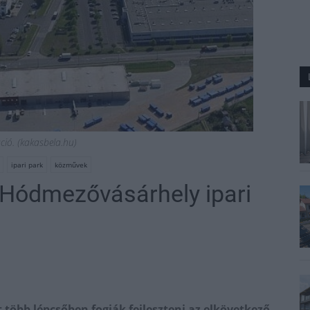
áció. (kakasbela.hu)
ipari park
közművek
i Hódmezővásárhely ipari
több lépcsőben fogják fejleszteni az elkövetkező