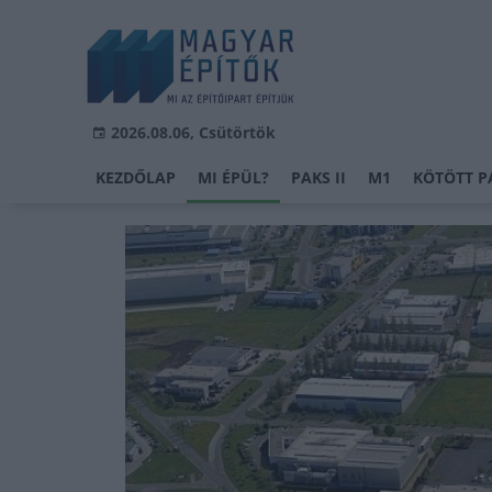
2026.08.06, Csütörtök
KEZDŐLAP
MI ÉPÜL?
PAKS II
M1
KÖTÖTT P