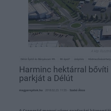
A kép illusztr
Délút Építő és Bányászati Kft.
Mi épül?
útépítés
Hódmezővásárhely
Harminc hektárral bővít
parkját a Délút
magyarepitok.hu
2018.02.23. 11:55 -
Szabó Ákos
A Csongrád megyei város gazdasági központját 