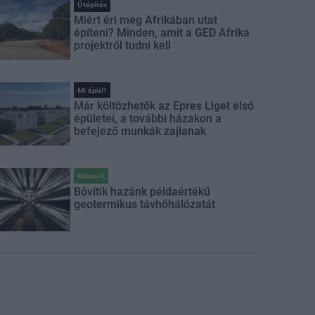
Útépítés
Miért éri meg Afrikában utat
építeni? Minden, amit a GED Afrika
projektről tudni kell
Mi épül?
Már költözhetők az Epres Liget első
épületei, a további házakon a
befejező munkák zajlanak
Klíma-X
Bővítik hazánk példaértékű
geotermikus távhőhálózatát