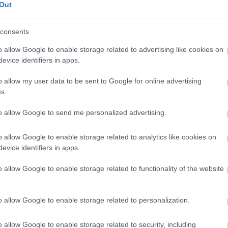
I
Out
Új
N
consents
o allow Google to enable storage related to advertising like cookies on
tva galéria nyílik (magyarepitok.hu/Dernovics Tamás)
evice identifiers in apps.
parkot köti össze a 47-es út északi csatlakozási
o allow my user data to be sent to Google for online advertising
zelítését – mondta el a politikus.
s.
to allow Google to send me personalized advertising.
 beruházóknak
o allow Google to enable storage related to analytics like cookies on
astrukturális hátteret épít ki, elvégzik a
evice identifiers in apps.
 között
o allow Google to enable storage related to functionality of the website
eznek el,
o allow Google to enable storage related to personalization.
méternyi csatorna elhelyezésével
éternyi csatorna kiépítésével.
o allow Google to enable storage related to security, including