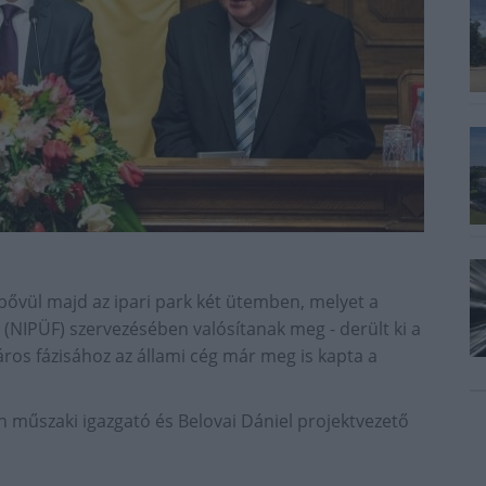
 bővül majd az ipari park két ütemben, melyet a
. (NIPÜF) szervezésében valósítanak meg - derült ki a
ros fázisához az állami cég már meg is kapta a
n műszaki igazgató és Belovai Dániel projektvezető