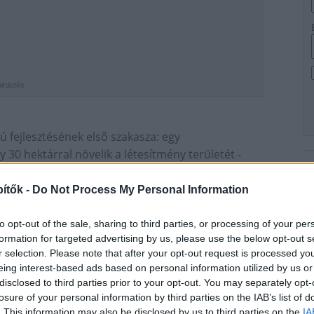
hirdetés
 fejlesztésének első szakasza: egy
 30 hektárral növelik a létesítmény területét -
 sajtótájékoztatóján.
ítők -
Do Not Process My Personal Information
tív Program támogatásával megvalósuló beruházást a
Ip
nyászati Kft. kivitelezi. Az ipari parkot a következő
to opt-out of the sale, sharing to third parties, or processing of your per
 fejlesztéssorozattal fogják tovább bővíteni -
formation for targeted advertising by us, please use the below opt-out s
r selection. Please note that after your opt-out request is processed y
eing interest-based ads based on personal information utilized by us or
int 2019 februárjában fejezik be. A projekttel
disclosed to third parties prior to your opt-out. You may separately opt-
ülő útjának a fejlesztése is, melynek
losure of your personal information by third parties on the IAB’s list of
 a Délút kivitelezésében valósul meg.
. This information may also be disclosed by us to third parties on the
IA