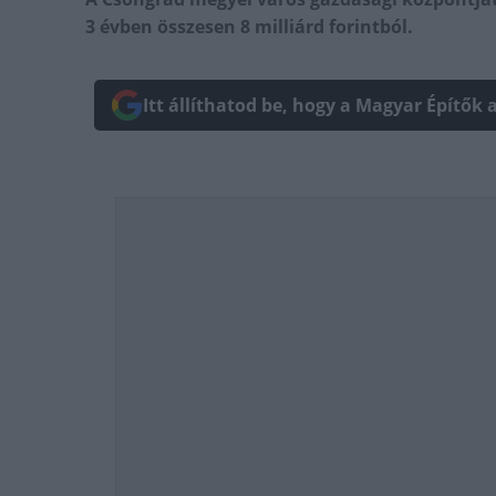
3 évben összesen 8 milliárd forintból.
Itt állíthatod be, hogy a Magyar Építők 