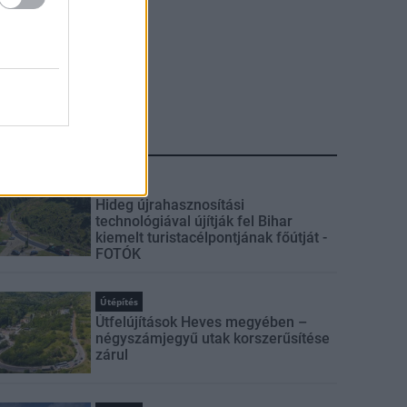
LEGFRISSEBB
Útépítés
Hideg újrahasznosítási
technológiával újítják fel Bihar
kiemelt turistacélpontjának főútját -
FOTÓK
Útépítés
Útfelújítások Heves megyében –
négyszámjegyű utak korszerűsítése
zárul