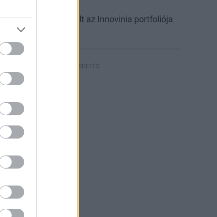
nnovinia
abb csarnokkal bővült az Innovinia portfoliója
yíregyházán
HIRDETÉS