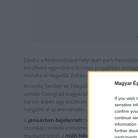
Elindul a hódmezővásárhelyi ipari park hosszútávú
körülbelül egymilliárd forintos projektben mintegy
mondta el Hegedűs Zoltán alpolgármester pénteki
Magyar Ép
Az uniós Terület- és Településfejlesztési Opera
szintén Csongrád megyei központú Délút Építő és Bá
If you wish 
három évben egy összesen 8 milliárd forint értékű
sensitive in
hangzott el az eseményen.
confirm you
continue se
A
januárban bejelentett
beruházást a tervek szer
information 
összekapcsolódik a Hódmezővásárhely keleti elker
further disc
munkaterületét a
múlt héten
adták át és szintén
participants