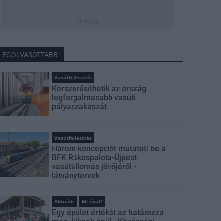
hirdetés
LEGOLVASOTTABB
Vasútfejlesztés
Korszerűsíthetik az ország
legforgalmasabb vasúti
pályaszakaszát
Vasútfejlesztés
Három koncepciót mutatott be a
BFK Rákospalota-Újpest
vasútállomás jövőjéről -
látványtervek
Aktuális
Mi épül?
Egy épület értékét az határozza