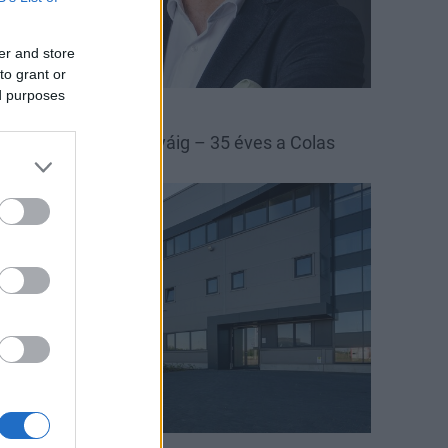
er and store
to grant or
ed purposes
las
Colas Északkő
 bányától az autópályáig – 35 éves a Colas
szakkő
arági hírek