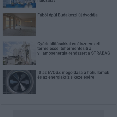
hálózatát
Fából épül Budakeszi új óvodája
Gyárleállításokkal és átszervezett
termeléssel tehermentesíti a
villamosenergia-rendszert a STRABAG
Itt az ÉVOSZ megoldása a hőhullámok
és az energiakrízis kezelésére