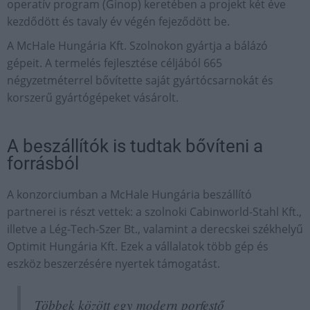
operatív program (Ginop) keretében a projekt két éve
kezdődött és tavaly év végén fejeződött be.
A McHale Hungária Kft. Szolnokon gyártja a bálázó
gépeit. A termelés fejlesztése céljából 665
négyzetméterrel bővítette saját gyártócsarnokát és
korszerű gyártógépeket vásárolt.
A beszállítók is tudtak bővíteni a
forrásból
A konzorciumban a McHale Hungária beszállító
partnerei is részt vettek: a szolnoki Cabinworld-Stahl Kft.,
illetve a Lég-Tech-Szer Bt., valamint a derecskei székhelyű
Optimit Hungária Kft. Ezek a vállalatok több gép és
eszköz beszerzésére nyertek támogatást.
Többek között egy modern porfestő