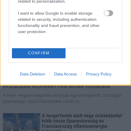
related to personalization.
I want to allow Google to enable storage
related to security, including authentication
functionality and fraud prevention, and other
user protection.
CONFIRM
Bicske
Sárépszer Építőipari Kft.
közműfejlesztés
ivóvíz közmű-hálózat
Data Deletion
Data Access
Privacy Policy
Látlelet a hazai víziközművekről? Egyetlen, fél
évszázados vezetéken múlt Bicske vízellátása
A Fejér megyei település nemcsak egy elöregedett, stratégiai
jelentőségű ivóvíz-fővezetéket cserél le.
A tengerfenék alatt négy óriáskábellel
kötik össze Spanyolország és
Franciaország villamosenergia-