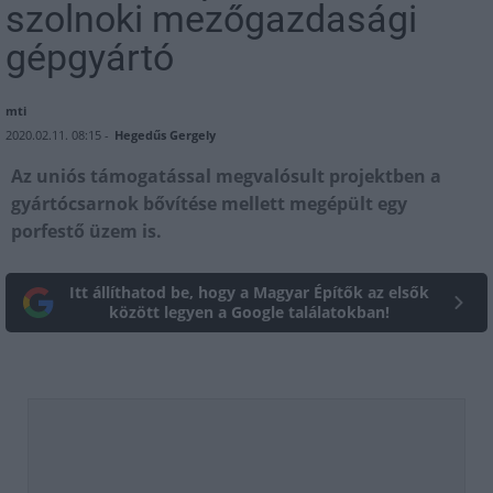
szolnoki mezőgazdasági
gépgyártó
mti
2020.02.11. 08:15 -
Hegedűs Gergely
Az uniós támogatással megvalósult projektben a
gyártócsarnok bővítése mellett megépült egy
porfestő üzem is.
Itt állíthatod be, hogy a Magyar Építők az elsők
között legyen a Google találatokban!