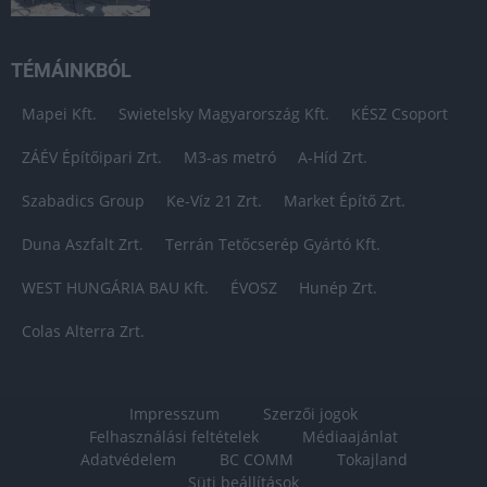
TÉMÁINKBÓL
Mapei Kft.
Swietelsky Magyarország Kft.
KÉSZ Csoport
ZÁÉV Építőipari Zrt.
M3-as metró
A-Híd Zrt.
Szabadics Group
Ke-Víz 21 Zrt.
Market Építő Zrt.
Duna Aszfalt Zrt.
Terrán Tetőcserép Gyártó Kft.
WEST HUNGÁRIA BAU Kft.
ÉVOSZ
Hunép Zrt.
Colas Alterra Zrt.
Impresszum
Szerzői jogok
Felhasználási feltételek
Médiaajánlat
Adatvédelem
BC COMM
Tokajland
Süti beállítások