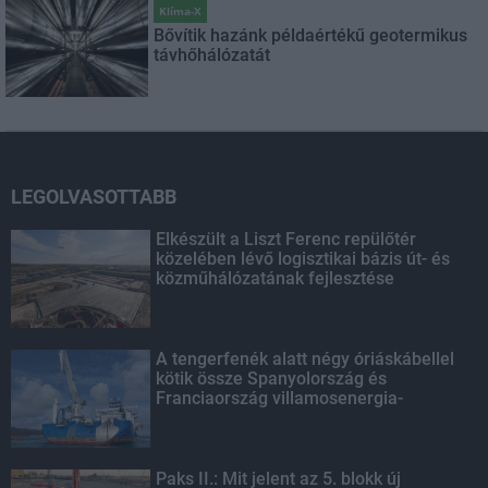
Klíma-X
Bővítik hazánk példaértékű geotermikus
távhőhálózatát
LEGOLVASOTTABB
Elkészült a Liszt Ferenc repülőtér
közelében lévő logisztikai bázis út- és
közműhálózatának fejlesztése
A tengerfenék alatt négy óriáskábellel
kötik össze Spanyolország és
Franciaország villamosenergia-
hálózatát
Paks II.: Mit jelent az 5. blokk új