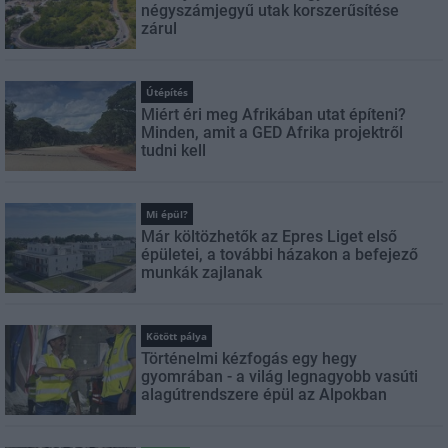
négyszámjegyű utak korszerűsítése
zárul
Útépítés
Miért éri meg Afrikában utat építeni?
Minden, amit a GED Afrika projektről
tudni kell
Mi épül?
Már költözhetők az Epres Liget első
épületei, a további házakon a befejező
munkák zajlanak
Kötött pálya
Történelmi kézfogás egy hegy
gyomrában - a világ legnagyobb vasúti
alagútrendszere épül az Alpokban