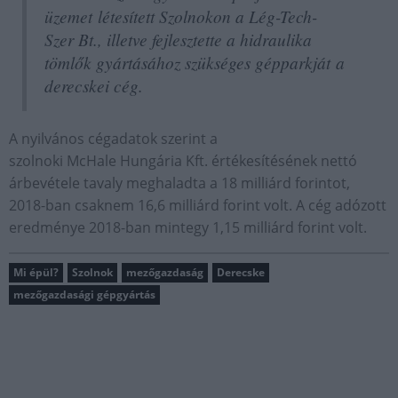
üzemet létesített Szolnokon a Lég-Tech-
Szer Bt., illetve fejlesztette a hidraulika
tömlők gyártásához szükséges gépparkját a
derecskei cég.
A nyilvános cégadatok szerint a
szolnoki McHale Hungária Kft. értékesítésének nettó
árbevétele tavaly meghaladta a 18 milliárd forintot,
2018-ban csaknem 16,6 milliárd forint volt. A cég adózott
eredménye 2018-ban mintegy 1,15 milliárd forint volt.
Mi épül?
Szolnok
mezőgazdaság
Derecske
mezőgazdasági gépgyártás