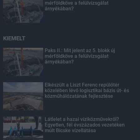
mérföldköve a felülvizsgálat
árnyékában?
KIEMELT
Paks II.: Mit jelent az 5. blokk új
mérföldköve a felülvizsgálat
árnyékában?
Elkészült a Liszt Ferenc repülőtér
közelében lévő logisztikai bázis út- és
közműhálózatának fejlesztése
Látlelet a hazai víziközművekről?
Egyetlen, fél évszázados vezetéken
múlt Bicske vízellátása