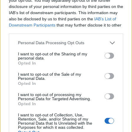
hogy a megváltozott gazdasági és geopolitikai környezetben
your opt-out. You may separately opt-out of the further
milyen feltételek mellett érdemes továbbvinni Magyarország
disclosure of your personal information by third parties on the
egyik legnagyobb beruházását.
IAB’s list of downstream participants. This information may
also be disclosed by us to third parties on the
IAB’s List of
Mi épül?
Downstream Participants
that may further disclose it to other
third parties.
Please note that this website/app uses one or more Google
Personal Data Processing Opt Outs
services and may gather and store information including but
not limited to your visit or usage behaviour. You may click to
I want to opt-out of the Sharing of my
personal data.
grant or deny consent to Google and its third-party tags to
Opted In
use your data for below specified purposes in below Google
consent section.
I want to opt-out of the Sale of my
Personal Data.
Opted In
I want to opt-out of processing my
Personal Data for Targeted Advertising.
Colas
Colas Alterra Zrt.
Üllő
VGP Park Budapest Aerozone
Opted In
Elkészült a Liszt Ferenc repülőtér közelében lévő
I want to opt-out of Collection, Use,
logisztikai bázis út- és közműhálózatának fejlesztése
Retention, Sale, and/or Sharing of my
Personal Data that Is Unrelated with the
Komplex infrastruktúra-rendszert épített a Colas Alterra Zrt. a
Purposes for which it was collected.