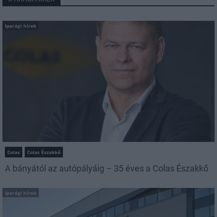
Iparági hírek
Colas
Colas Északkő
A bányától az autópályáig – 35 éves a Colas Északkő
Iparági hírek