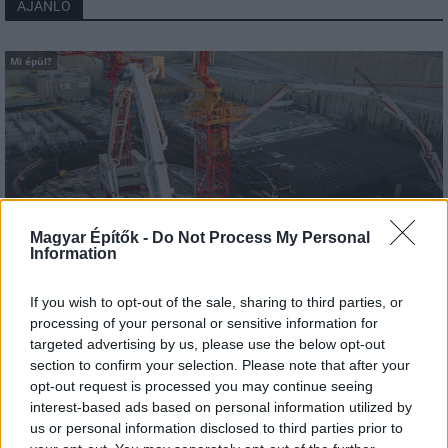
AJÁNLÓ
Mi épül?
Magyar Építők -
Do Not Process My Personal
Information
If you wish to opt-out of the sale, sharing to third parties, or
processing of your personal or sensitive information for
Paks II
Paks
paksi atomerőmű
Paks II. Atomerőmű Zrt.
targeted advertising by us, please use the below opt-out
Paks II.: Mit jelent az 5. blokk új mérföldköve a
section to confirm your selection. Please note that after your
felülvizsgálat árnyékában?
opt-out request is processed you may continue seeing
Megkezdődött az 5. blokk reaktorépületének alaplemez-
interest-based ads based on personal information utilized by
kivitelezése, miközben a felülvizsgálat arra keresi a választ,
us or personal information disclosed to third parties prior to