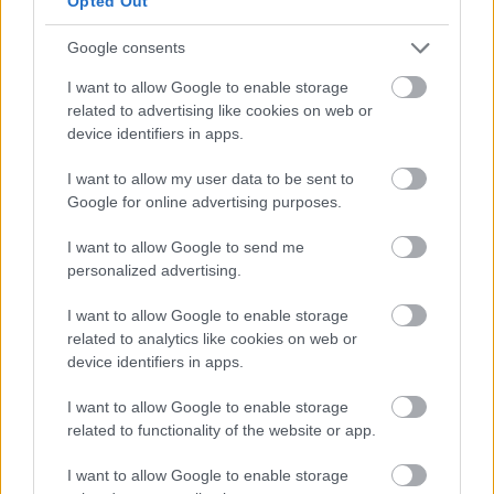
Liszt Ferenc Nemzetközi Repülőtér közelében. A VGP Park
Opted Out
Budapest Aerozone területén megvalósult vízellátó, szenny- és
csapadékvíz-elvezető rendszerek, az út- és külső elektromos
Google consents
hálózat kiépítés a legújabb, logisztikai csarnok kiszolgálását
I want to allow Google to enable storage
szolgálja.
related to advertising like cookies on web or
device identifiers in apps.
Még több zöld, még több virág és új
játszótér Debrecen egyik legfontosabb
I want to allow my user data to be sent to
terén
Google for online advertising purposes.
I want to allow Google to send me
personalized advertising.
Épített öröksége megújításával is készül
Mohács a csata ötszázadik
I want to allow Google to enable storage
évfordulójára
related to analytics like cookies on web or
device identifiers in apps.
I want to allow Google to enable storage
related to functionality of the website or app.
Vízgazdálkodás
I want to allow Google to enable storage