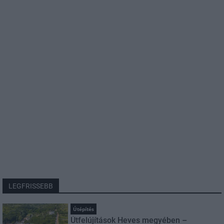
LEGFRISSEBB
Útépítés
Útfelújítások Heves megyében –