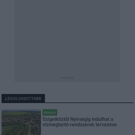
hirdetés
LEGOLVASOTTABB
Klíma-X
Szigetköztől Nyírségig indulhat a
vízmegtartó-rendszerek tervezése