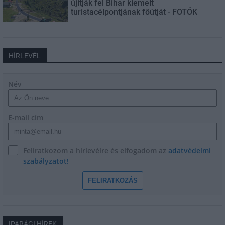
újítják fel Bihar kiemelt
turistacélpontjának főútját - FOTÓK
HÍRLEVÉL
Név
E-mail cím
Feliratkozom a hírlevélre és elfogadom az
adatvédelmi
szabályzatot!
FELIRATKOZÁS
IPARÁGI HÍREK