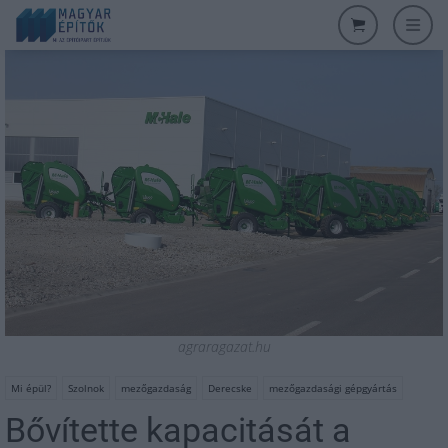
agraragazat.hu
Mi épül?
Szolnok
mezőgazdaság
Derecske
mezőgazdasági gépgyártás
Bővítette kapacitását a