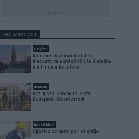
hirdetés
LEGOLVASOTTABB
Útépítés
Intarziás díszburkolattal és
innovatív telepítésű zöldfelületekkel
újult meg a Bakáts tér
Ingatlan
Két új szálláshely fejleszti
Budapest-Józsefvárost
Iparági hírek
Újjáéled az építőipar iránytűje