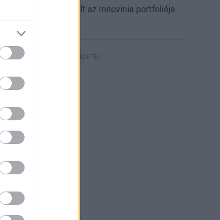
abb csarnokkal bővült az Innovinia portfoliója
yíregyházán
HIRDETÉS