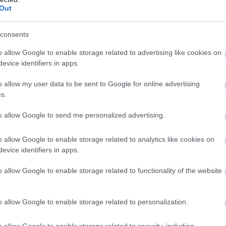
Out
Új
N
lesztési elemek:
consents
o allow Google to enable storage related to advertising like cookies on
evice identifiers in apps.
öltözőház, büfék, szezonális öltözők, vízisport
esítendők
o allow my user data to be sent to Google for online advertising
s.
to allow Google to send me personalized advertising.
ú területek vonatkozásában:
o allow Google to enable storage related to analytics like cookies on
2
 m
,
evice identifiers in apps.
2
ete pedig 115.245 m
.
o allow Google to enable storage related to functionality of the website
2
nettó 4.620 m
,
o allow Google to enable storage related to personalization.
o allow Google to enable storage related to security, including