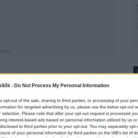
hirdetés
entrum fejlesztése. Egy éve leálltak a munkálatok,
folytatódhat a beruházás, az ígéreteknek
Ip
ítők -
Do Not Process My Personal Information
en megvalósítandó fejlesztés az alábbiak szerint
to opt-out of the sale, sharing to third parties, or processing of your per
formation for targeted advertising by us, please use the below opt-out s
strand, vitorlásklub, belső út és parkoló, valamint a
r selection. Please note that after your opt-out request is processed y
tve tájépítés részeként az ökopark és szabadidőpark
eing interest-based ads based on personal information utilized by us or
disclosed to third parties prior to your opt-out. You may separately opt-
 kivitelezési feladatainak elvégzése.
losure of your personal information by third parties on the IAB’s list of