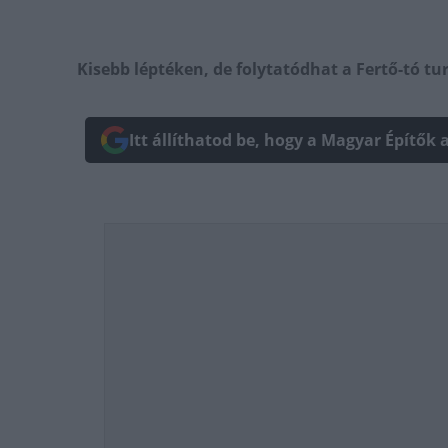
Kisebb léptéken, de folytatódhat a Fertő-tó turi
Itt állíthatod be, hogy a Magyar Építők 