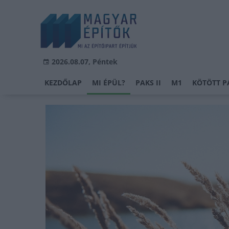
2026.08.07, Péntek
KEZDŐLAP
MI ÉPÜL?
PAKS II
M1
KÖTÖTT P