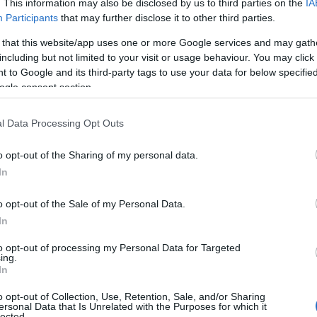
. This information may also be disclosed by us to third parties on the
IA
Participants
that may further disclose it to other third parties.
 that this website/app uses one or more Google services and may gath
including but not limited to your visit or usage behaviour. You may click 
Co
 to Google and its third-party tags to use your data for below specifi
A
ogle consent section.
É
Ip
l Data Processing Opt Outs
o opt-out of the Sharing of my personal data.
In
o opt-out of the Sale of my Personal Data.
In
to opt-out of processing my Personal Data for Targeted
ing.
In
o opt-out of Collection, Use, Retention, Sale, and/or Sharing
ersonal Data that Is Unrelated with the Purposes for which it
I
lected.