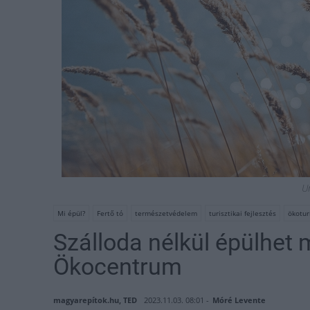
U
Mi épül?
Fertő tó
természetvédelem
turisztikai fejlesztés
ökotu
Szálloda nélkül épülhet 
Ökocentrum
magyarepítok.hu, TED
2023.11.03. 08:01 -
Móré Levente