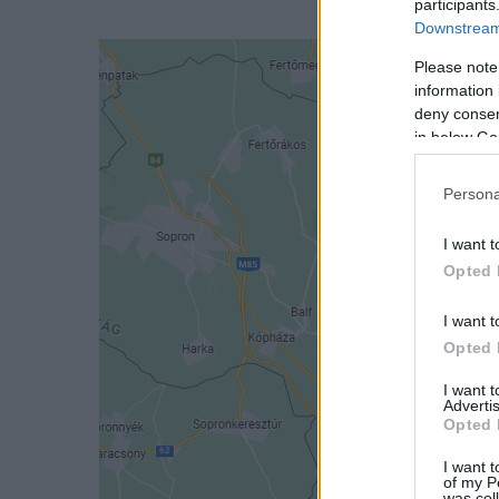
participants
Downstream 
Please note
information 
deny consent
in below Go
Persona
I want t
Opted 
I want t
Opted 
I want 
Advertis
Opted 
I want t
of my P
was col