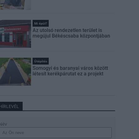
Mi épül?
Az utolsó rendezetlen terület is
megújul Békéscsaba központjában
Útépítés
Somogyi és baranyai város között
létesít kerékpárutat ez a projekt
HÍRLEVÉL
Név