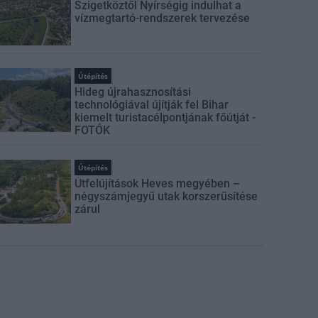
Szigetköztől Nyírségig indulhat a
vízmegtartó-rendszerek tervezése
Útépítés
Hideg újrahasznosítási
technológiával újítják fel Bihar
kiemelt turistacélpontjának főútját -
FOTÓK
Útépítés
Útfelújítások Heves megyében –
négyszámjegyű utak korszerűsítése
zárul