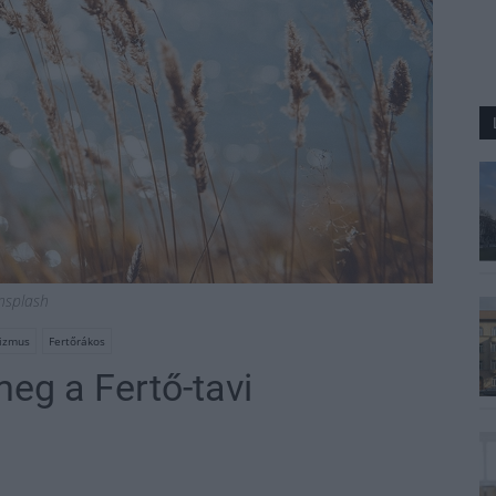
nsplash
rizmus
Fertőrákos
meg a Fertő-tavi