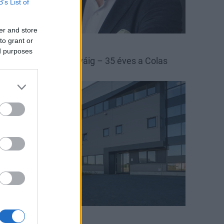
B’s List of
er and store
to grant or
las
Colas Északkő
ed purposes
 bányától az autópályáig – 35 éves a Colas
szakkő
arági hírek
nnovinia