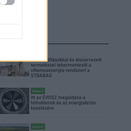
LEGFRISSEBB
Klíma-X
Gyárleállításokkal és átszervezett
termeléssel tehermentesíti a
villamosenergia-rendszert a
STRABAG
Klíma-X
Itt az ÉVOSZ megoldása a
hőhullámok és az energiakrízis
kezelésére
Klíma-X