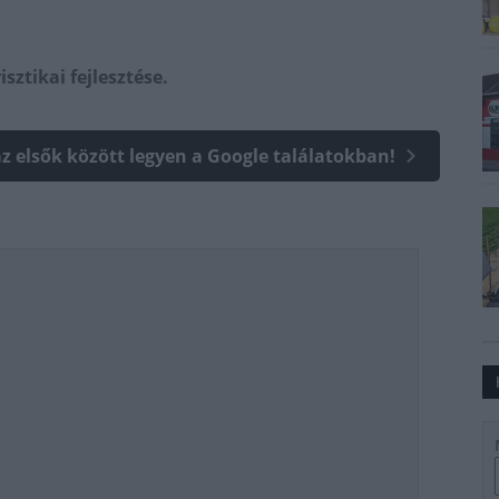
sztikai fejlesztése.
az elsők között legyen a Google találatokban!