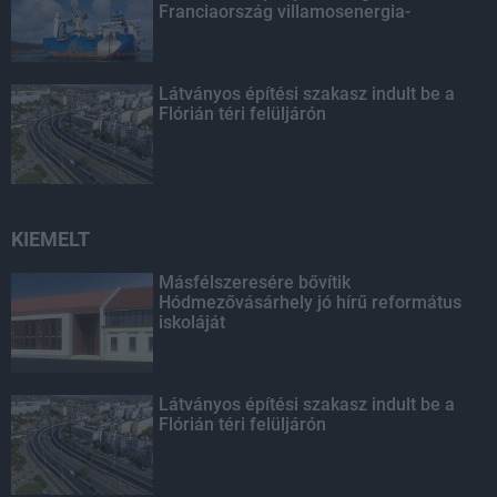
Franciaország villamosenergia-
hálózatát
Látványos építési szakasz indult be a
Flórián téri felüljárón
KIEMELT
Másfélszeresére bővítik
Hódmezővásárhely jó hírű református
iskoláját
Látványos építési szakasz indult be a
Flórián téri felüljárón