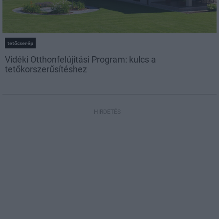
tetőcserép
Vidéki Otthonfelújítási Program: kulcs a
tetőkorszerűsítéshez
HIRDETÉS