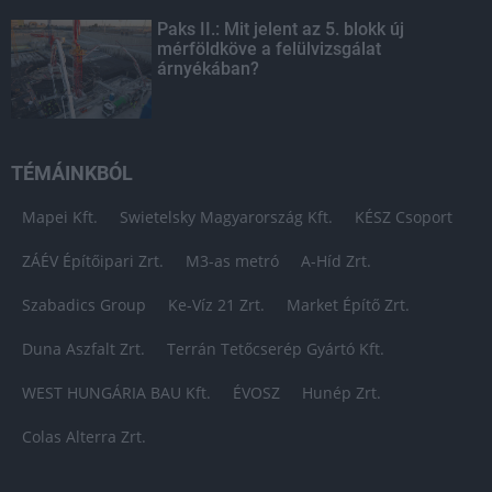
Paks II.: Mit jelent az 5. blokk új
mérföldköve a felülvizsgálat
árnyékában?
TÉMÁINKBÓL
Mapei Kft.
Swietelsky Magyarország Kft.
KÉSZ Csoport
ZÁÉV Építőipari Zrt.
M3-as metró
A-Híd Zrt.
Szabadics Group
Ke-Víz 21 Zrt.
Market Építő Zrt.
Duna Aszfalt Zrt.
Terrán Tetőcserép Gyártó Kft.
WEST HUNGÁRIA BAU Kft.
ÉVOSZ
Hunép Zrt.
Colas Alterra Zrt.