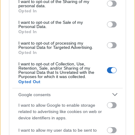
not limited to your visit or usage behaviour. You may click to
I want to opt-out of the Sharing of my
a hozzájuk csatlakozó hét kilométernyi közút építésének
personal data.
grant or deny consent to Google and its third-party tags to
megvalósíthatósági tanulmányai. Az útszakasz mentén
Opted In
use your data for below specified purposes in below Google
kerékpáros infrastruktúra is épül.
consent section.
I want to opt-out of the Sale of my
Personal Data.
Opted In
Kezdődhet a Kalocsa-Paks Duna-híd tervezése
I want to opt-out of processing my
Personal Data for Targeted Advertising.
2015.09.15
Opted In
Aktuális
I want to opt-out of Collection, Use,
Retention, Sale, and/or Sharing of my
Personal Data that Is Unrelated with the
Purposes for which it was collected.
Opted Out
Google consents
I want to allow Google to enable storage
related to advertising like cookies on web or
device identifiers in apps.
I want to allow my user data to be sent to