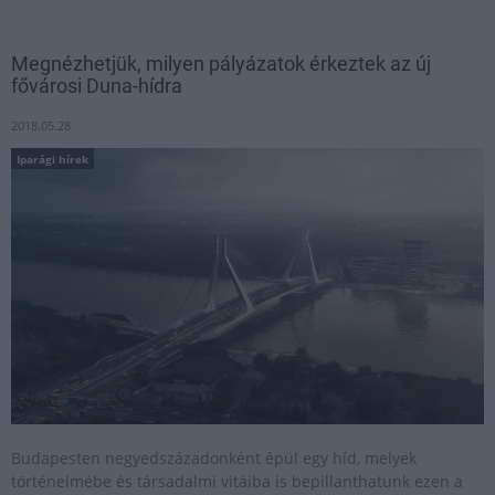
Megnézhetjük, milyen pályázatok érkeztek az új
fővárosi Duna-hídra
2018.05.28
Iparági hírek
Budapesten negyedszázadonként épül egy híd, melyek
történelmébe és társadalmi vitáiba is bepillanthatunk ezen a