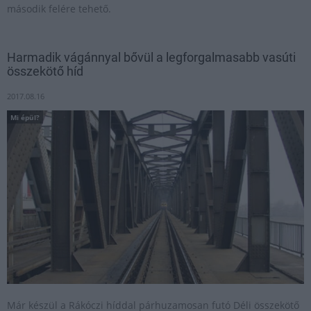
második felére tehető.
Harmadik vágánnyal bővül a legforgalmasabb vasúti
összekötő híd
2017.08.16
Mi épül?
Már készül a Rákóczi híddal párhuzamosan futó Déli összekötő