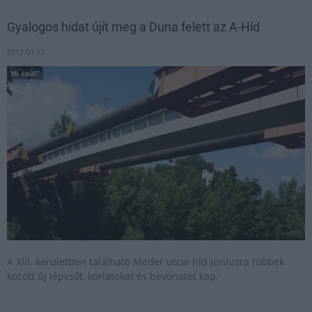
Gyalogos hidat újít meg a Duna felett az A-Híd
2017.01.11
Mi épül?
A XIII. kerületben található Meder utcai híd júniusra többek
között új lépcsőt, korlátokat és bevonatot kap.