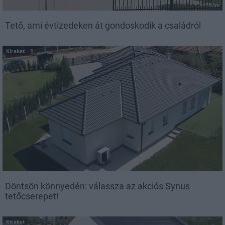
Tető, ami évtizedeken át gondoskodik a családról
Kirakat
Döntsön könnyedén: válassza az akciós Synus
tetőcserepet!
Kirakat