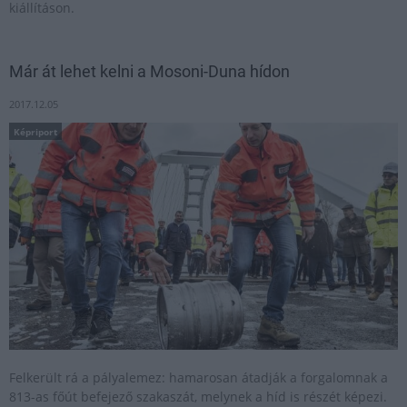
kiállításon.
Már át lehet kelni a Mosoni-Duna hídon
2017.12.05
Képriport
Felkerült rá a pályalemez: hamarosan átadják a forgalomnak a
813-as főút befejező szakaszát, melynek a híd is részét képezi.