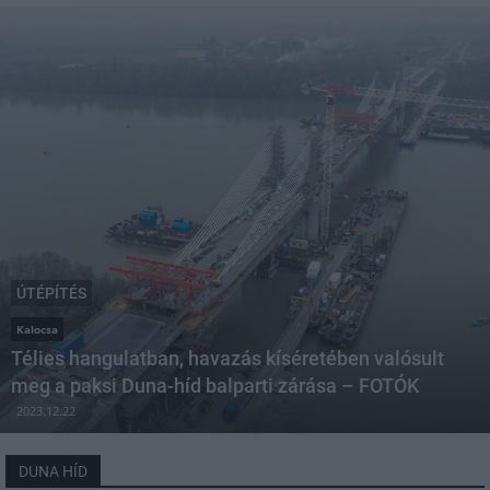
ÚTÉPÍTÉS
Kalocsa
Télies hangulatban, havazás kíséretében valósult
meg a paksi Duna-híd balparti zárása – FOTÓK
2023.12.22
DUNA HÍD