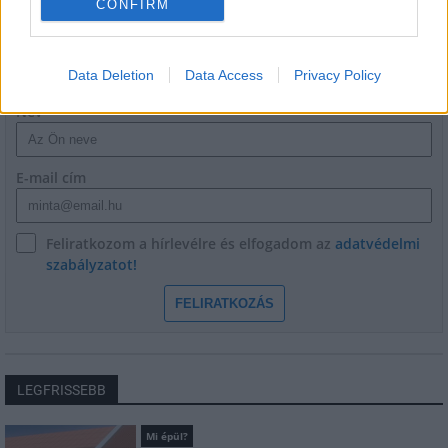
CONFIRM
HÍRLEVÉL
Data Deletion
Data Access
Privacy Policy
Név
E-mail cím
Feliratkozom a hírlevélre és elfogadom az
adatvédelmi
szabályzatot!
FELIRATKOZÁS
LEGFRISSEBB
Mi épül?