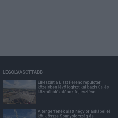
LEGOLVASOTTABB
Elkészült a Liszt Ferenc repülőtér
közelében lévő logisztikai bázis út- és
közműhálózatának fejlesztése
A tengerfenék alatt négy óriáskábellel
kötik össze Spanyolország és