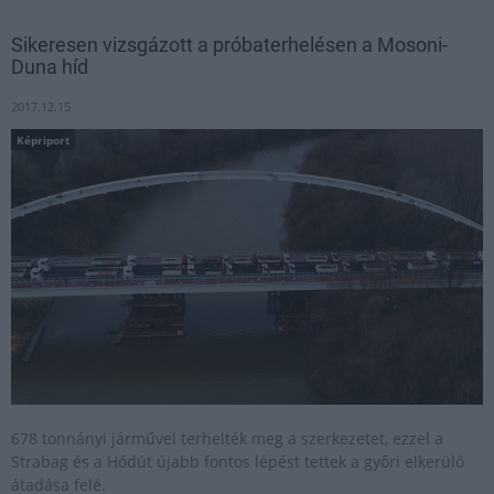
Sikeresen vizsgázott a próbaterhelésen a Mosoni-
Duna híd
2017.12.15
Képriport
678 tonnányi járművel terhelték meg a szerkezetet, ezzel a
Strabag és a Hódút újabb fontos lépést tettek a győri elkerülő
átadása felé.