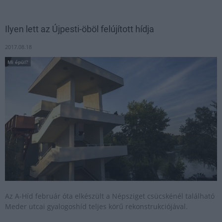
Ilyen lett az Újpesti-öböl felújított hídja
2017.08.18
Mi épül?
Az A-Híd február óta elkészült a Népsziget csücskénél található
Meder utcai gyalogoshíd teljes körű rekonstrukciójával.