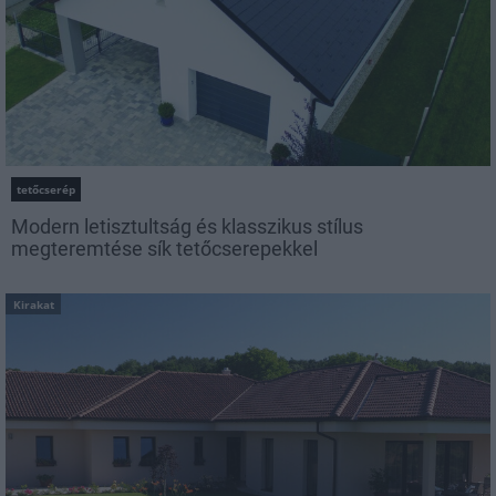
tetőcserép
Modern letisztultság és klasszikus stílus
megteremtése sík tetőcserepekkel
Kirakat