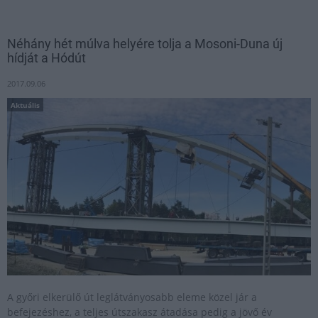
Néhány hét múlva helyére tolja a Mosoni-Duna új
hídját a Hódút
2017.09.06
Aktuális
A győri elkerülő út leglátványosabb eleme közel jár a
befejezéshez, a teljes útszakasz átadása pedig a jövő év