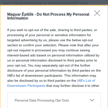
vasúti híd átalakításának és bővítésének kiviteli terve.
Magyar Építők -
Do Not Process My Personal
Information
Tervezés alatt a két új budapesti Duna híd és a
kapcsolódó utak
If you wish to opt-out of the sale, sharing to third parties, or
2016.11.25
processing of your personal or sensitive information for
targeted advertising by us, please use the below opt-out
Mi épül?
section to confirm your selection. Please note that after your
opt-out request is processed you may continue seeing
interest-based ads based on personal information utilized by
us or personal information disclosed to third parties prior to
your opt-out. You may separately opt-out of the further
disclosure of your personal information by third parties on the
IAB’s list of downstream participants. This information may
also be disclosed by us to third parties on the
IAB’s List of
Downstream Participants
that may further disclose it to other
third parties.
Please note that this website/app uses one or more Google
Personal Data Processing Opt Outs
services and may gather and store information including but
Januárra elkészülnek a Galvani híd és a Soroksári híd, valamint