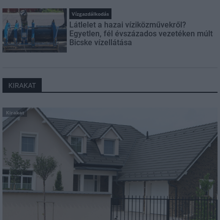
Vízgazdálkodás
Látlelet a hazai víziközművekről?
Egyetlen, fél évszázados vezetéken múlt
Bicske vízellátása
KIRAKAT
Kirakat