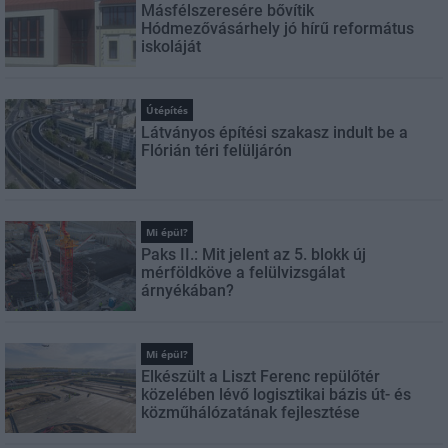
Másfélszeresére bővítik
Hódmezővásárhely jó hírű református
iskoláját
Útépítés
Látványos építési szakasz indult be a
Flórián téri felüljárón
Mi épül?
Paks II.: Mit jelent az 5. blokk új
mérföldköve a felülvizsgálat
árnyékában?
Mi épül?
Elkészült a Liszt Ferenc repülőtér
közelében lévő logisztikai bázis út- és
közműhálózatának fejlesztése