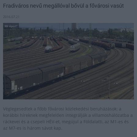
Fradiváros nevű megállóval bővül a fővárosi vasút
2016.07.21
Mi épül?
Véglegesedtek a főbb fővárosi közlekedési beruházások: a
korábbi híreknek megfelelően integrálják a villamoshálózatba a
ráckevei és a csepeli HÉV-et, megújul a Földalatti, az M1-es és
az M7-es is három sávot kap.