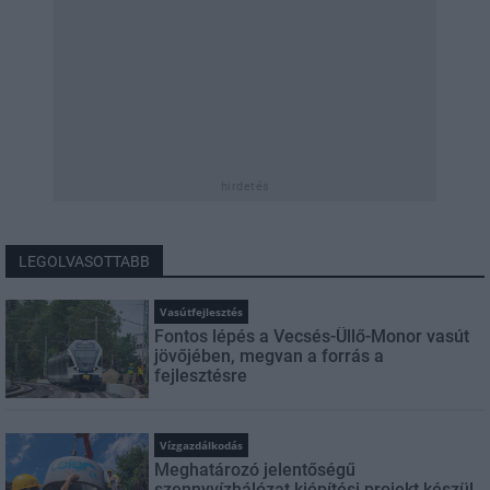
hirdetés
LEGOLVASOTTABB
Vasútfejlesztés
Fontos lépés a Vecsés-Üllő-Monor vasút
jövőjében, megvan a forrás a
fejlesztésre
Vízgazdálkodás
Meghatározó jelentőségű
szennyvízhálózat kiépítési projekt készül