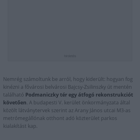
hirdetés
Nemrég számoltunk be arról, hogy kiderült: hogyan fog
kinézni a fővárosi belvárosi Bajcsy-Zsilinszky út mentén
található
Podmaniczky tér egy átfogó rekonstrukciót
követően
. A budapesti V. kerület önkormányzata által
közölt látványtervek szerint az Arany János utcai M3-as
metrómegállónak otthont adó közterület parkos
kialakítást kap.