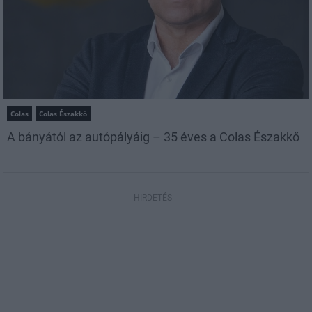
Colas
Colas Északkő
A bányától az autópályáig – 35 éves a Colas Északkő
HIRDETÉS