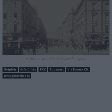
Az útvonal az 1890-es éveben (Fortepan)
Útépítés
útfelújítás
BKK
Budapest
Via Futura Kft.
tömegközlekedés