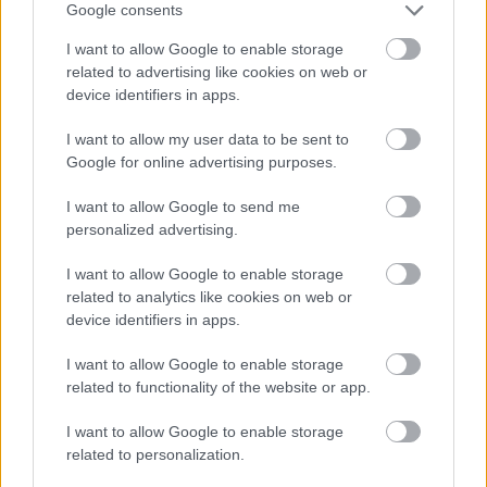
Google consents
Útépítés
I want to allow Google to enable storage
related to advertising like cookies on web or
device identifiers in apps.
I want to allow my user data to be sent to
Google for online advertising purposes.
I want to allow Google to send me
personalized advertising.
I want to allow Google to enable storage
related to analytics like cookies on web or
device identifiers in apps.
Flórián tér
KM Építő Kft.
HE-DO
BKK
Látványos építési szakasz indult be a Flórián téri
I want to allow Google to enable storage
felüljárón
related to functionality of the website or app.
A tartós nyári hőség jelentős kihívás elé állítja a KM Építőt,
I want to allow Google to enable storage
ennek ellenére folyamatosan halad az aszfaltozás.
related to personalization.