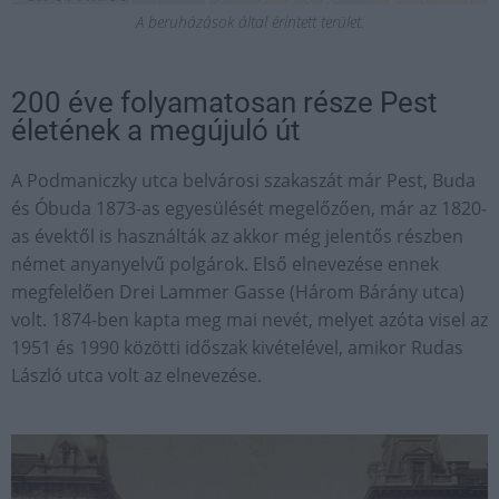
A beruházások által érintett terület.
200 éve folyamatosan része Pest
életének a megújuló út
A Podmaniczky utca belvárosi szakaszát már Pest, Buda
és Óbuda 1873-as egyesülését megelőzően, már az 1820-
as évektől is használták az akkor még jelentős részben
német anyanyelvű polgárok. Első elnevezése ennek
megfelelően Drei Lammer Gasse (Három Bárány utca)
volt. 1874-ben kapta meg mai nevét, melyet azóta visel az
1951 és 1990 közötti időszak kivételével, amikor Rudas
László utca volt az elnevezése.