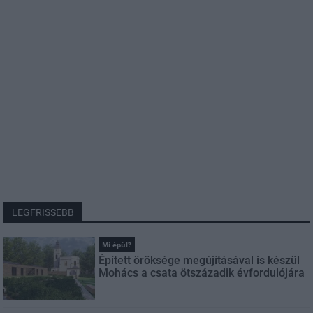
LEGFRISSEBB
Mi épül?
Épített öröksége megújításával is készül
Mohács a csata ötszázadik évfordulójára