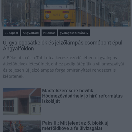
Budapest
Angyalföld
villamos
gyalogosátkelőhely
Új gyalogosátkelők és jelzőlámpás csomópont épül
Angyalföldön
A Béke utca és a Tahi utca kereszteződésében új gyalogos-
átkelőhelyek létesülnek, ehhez pedig átépítik a villamospályát
és teljesen új jelzőlámpás forgalomirányítási rendszert is
kiépítenek.
Másfélszeresére bővítik
Hódmezővásárhely jó hírű református
iskoláját
Paks II.: Mit jelent az 5. blokk új
mérföldköve a felülvizsgálat