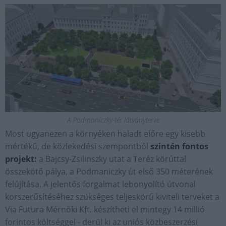
A Podmaniczky-tér látványterve
Most ugyanezen a környéken haladt előre egy kisebb
mértékű, de közlekedési szempontból
szintén fontos
projekt:
a Bajcsy-Zsilinszky utat a Teréz körúttal
összekötő pálya, a Podmaniczky út első 350 méterének
felújítása. A jelentős forgalmat lebonyolító útvonal
korszerűsítéséhez szükséges teljeskörű kiviteli terveket a
Via Futura Mérnöki Kft. készítheti el mintegy 14 millió
forintos költséggel - derül ki az uniós közbeszerzési