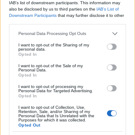
IAB’s list of downstream participants. This information may
also be disclosed by us to third parties on the
IAB’s List of
Útépítés
Downstream Participants
that may further disclose it to other
third parties.
Please note that this website/app uses one or more Google
Personal Data Processing Opt Outs
services and may gather and store information including but
not limited to your visit or usage behaviour. You may click to
I want to opt-out of the Sharing of my
personal data.
grant or deny consent to Google and its third-party tags to
Opted In
use your data for below specified purposes in below Google
consent section.
I want to opt-out of the Sale of my
Personal Data.
Opted In
I want to opt-out of processing my
MKIF Magyar Koncessziós Infrastruktúra Fejlesztő Zrt.
M1-es autópálya
Personal Data for Targeted Advertising.
Opted In
Bicske
csomópont
M1 bővítés: már zajlik a teljesen új Bicske Kelet
I want to opt-out of Collection, Use,
csomópont építése
Retention, Sale, and/or Sharing of my
Personal Data that Is Unrelated with the
Purposes for which it was collected.
Tizenegy meglévő csomópontot korszerűsít és négy új,
Opted Out
különszintű csomópontot hoz létre az MKIF az M1-es
bővítésénél.