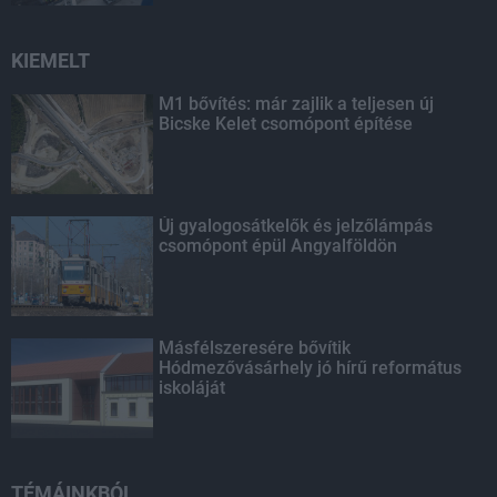
KIEMELT
M1 bővítés: már zajlik a teljesen új
Bicske Kelet csomópont építése
Új gyalogosátkelők és jelzőlámpás
csomópont épül Angyalföldön
Másfélszeresére bővítik
Hódmezővásárhely jó hírű református
iskoláját
TÉMÁINKBÓL