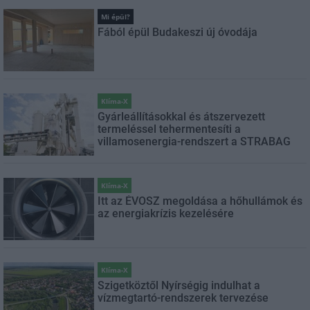
Mi épül?
Fából épül Budakeszi új óvodája
Klíma-X
Gyárleállításokkal és átszervezett
termeléssel tehermentesíti a
villamosenergia-rendszert a STRABAG
Klíma-X
Itt az ÉVOSZ megoldása a hőhullámok és
az energiakrízis kezelésére
Klíma-X
Szigetköztől Nyírségig indulhat a
vízmegtartó-rendszerek tervezése