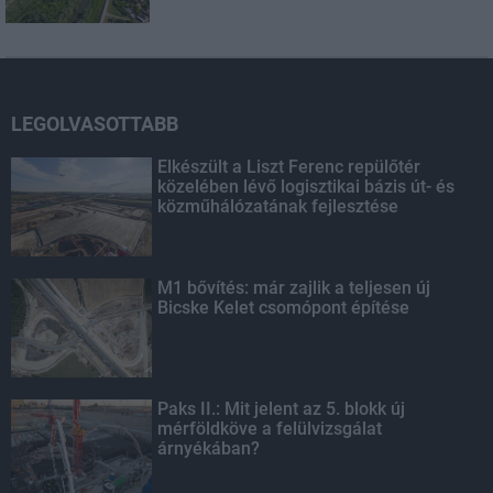
LEGOLVASOTTABB
Elkészült a Liszt Ferenc repülőtér
közelében lévő logisztikai bázis út- és
közműhálózatának fejlesztése
M1 bővítés: már zajlik a teljesen új
Bicske Kelet csomópont építése
Paks II.: Mit jelent az 5. blokk új
mérföldköve a felülvizsgálat
árnyékában?