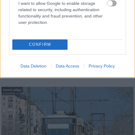
Hideg újrahasznosítási technológiával
I want to allow Google to enable storage
újítják fel Bihar kiemelt
related to security, including authentication
turistacélpontjának főútját - FOTÓK
functionality and fraud prevention, and other
user protection.
Útfelújítások Heves megyében –
CONFIRM
négyszámjegyű utak korszerűsítése
zárul
Data Deletion
Data Access
Privacy Policy
Kötött pálya