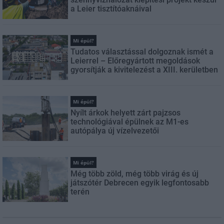
a Leier tisztítóaknáival
Mi épül?
Tudatos választással dolgoznak ismét a
Leierrel – Előregyártott megoldások
gyorsítják a kivitelezést a XIII. kerületben
Mi épül?
Nyílt árkok helyett zárt pajzsos
technológiával épülnek az M1-es
autópálya új vízelvezetői
Mi épül?
Még több zöld, még több virág és új
játszótér Debrecen egyik legfontosabb
terén