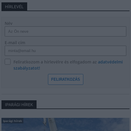
HÍRLEVÉL
Név
E-mail cím
Feliratkozom a hírlevélre és elfogadom az
adatvédelmi
szabályzatot!
FELIRATKOZÁS
IPARÁGI HÍREK
Iparági hírek