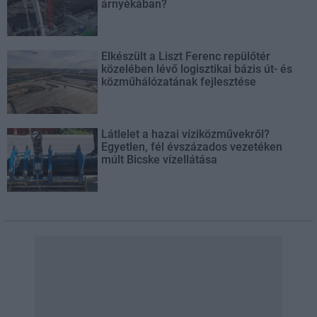
árnyékában?
Elkészült a Liszt Ferenc repülőtér
közelében lévő logisztikai bázis út- és
közműhálózatának fejlesztése
Látlelet a hazai víziközművekről?
Egyetlen, fél évszázados vezetéken
múlt Bicske vízellátása