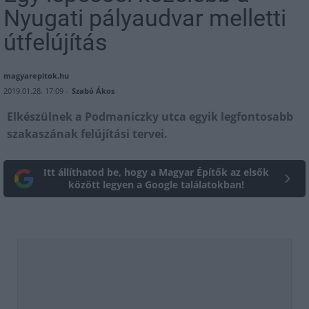
Nyugati pályaudvar melletti
útfelújítás
magyarepitok.hu
2019.01.28. 17:09 -
Szabó Ákos
Elkészülnek a Podmaniczky utca egyik legfontosabb
szakaszának felújítási tervei.
Itt állíthatod be, hogy a Magyar Építők az elsők
között legyen a Google találatokban!