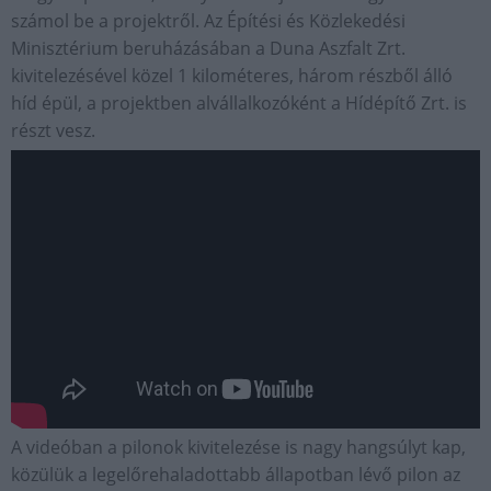
számol be a projektről. Az Építési és Közlekedési
Minisztérium beruházásában a Duna Aszfalt Zrt.
kivitelezésével közel 1 kilométeres, három részből álló
híd épül, a projektben alvállalkozóként a Hídépítő Zrt. is
részt vesz.
A videóban a pilonok kivitelezése is nagy hangsúlyt kap,
közülük a legelőrehaladottabb állapotban lévő pilon az