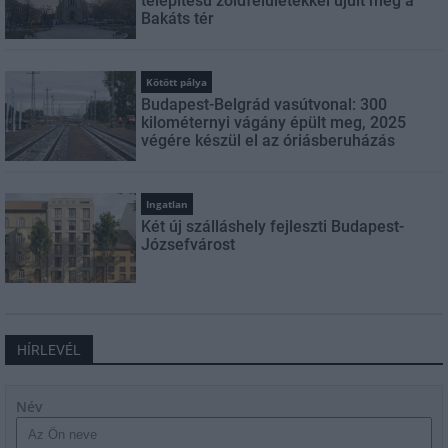
telepítésű zöldfelületekkel újult meg a
Bakáts tér
Kötött pálya
Budapest-Belgrád vasútvonal: 300
kilométernyi vágány épült meg, 2025
végére készül el az óriásberuházás
Ingatlan
Két új szálláshely fejleszti Budapest-
Józsefvárost
HÍRLEVÉL
Név