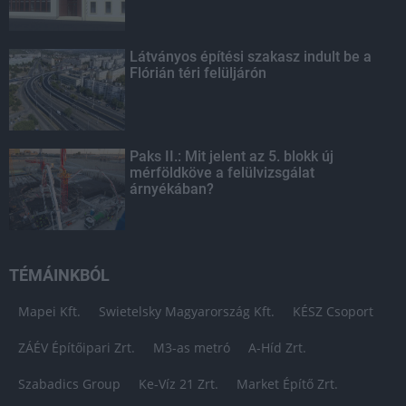
Látványos építési szakasz indult be a
Flórián téri felüljárón
Paks II.: Mit jelent az 5. blokk új
mérföldköve a felülvizsgálat
árnyékában?
TÉMÁINKBÓL
Mapei Kft.
Swietelsky Magyarország Kft.
KÉSZ Csoport
ZÁÉV Építőipari Zrt.
M3-as metró
A-Híd Zrt.
Szabadics Group
Ke-Víz 21 Zrt.
Market Építő Zrt.