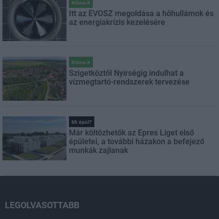
Klíma-X
Itt az ÉVOSZ megoldása a hőhullámok és
az energiakrízis kezelésére
Klíma-X
Szigetköztől Nyírségig indulhat a
vízmegtartó-rendszerek tervezése
Mi épül?
Már költözhetők az Epres Liget első
épületei, a további házakon a befejező
munkák zajlanak
LEGOLVASOTTABB