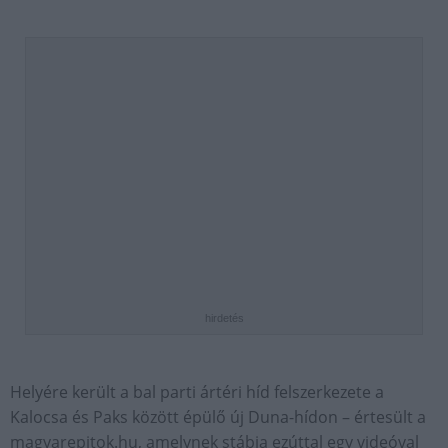
hirdetés
Helyére került a bal parti ártéri híd felszerkezete a
Kalocsa és Paks között épülő új Duna-hídon – értesült a
magyarepitok.hu, amelynek stábja ezúttal egy videóval