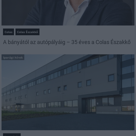
Colas
Colas Északkő
A bányától az autópályáig – 35 éves a Colas Északkő
Iparági hírek