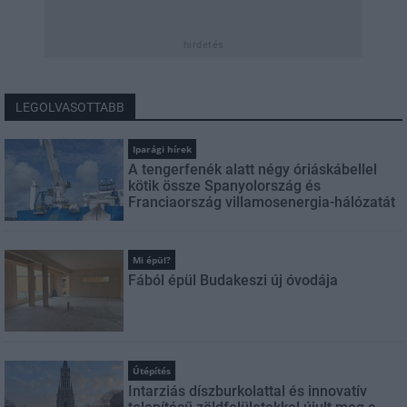
hirdetés
LEGOLVASOTTABB
Iparági hírek
A tengerfenék alatt négy óriáskábellel
kötik össze Spanyolország és
Franciaország villamosenergia-hálózatát
Mi épül?
Fából épül Budakeszi új óvodája
Útépítés
Intarziás díszburkolattal és innovatív