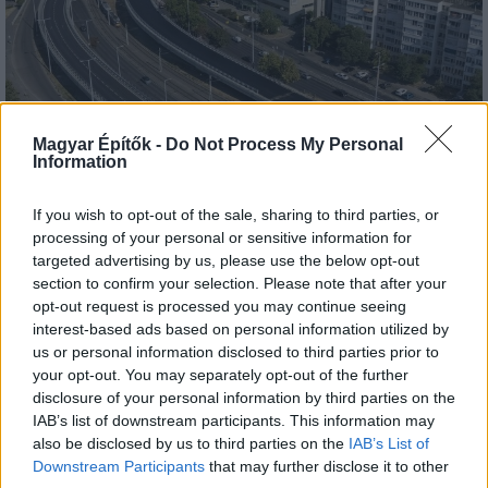
Magyar Építők -
Do Not Process My Personal
Information
Flórián tér
KM Építő Kft.
HE-DO
BKK
If you wish to opt-out of the sale, sharing to third parties, or
Látványos építési szakasz indult be a Flórián téri
processing of your personal or sensitive information for
felüljárón
targeted advertising by us, please use the below opt-out
A tartós nyári hőség jelentős kihívás elé állítja a KM Építőt,
section to confirm your selection. Please note that after your
ennek ellenére folyamatosan halad az aszfaltozás.
opt-out request is processed you may continue seeing
interest-based ads based on personal information utilized by
Útépítés
us or personal information disclosed to third parties prior to
your opt-out. You may separately opt-out of the further
disclosure of your personal information by third parties on the
IAB’s list of downstream participants. This information may
also be disclosed by us to third parties on the
IAB’s List of
Downstream Participants
that may further disclose it to other