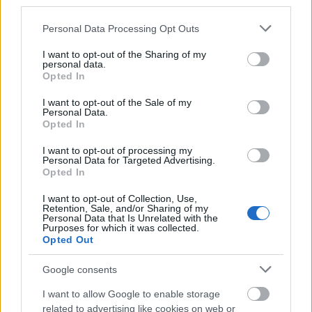
third parties.
Please note that this website/app uses one or more Google
Personal Data Processing Opt Outs
services and may gather and store information including but
not limited to your visit or usage behaviour. You may click to
I want to opt-out of the Sharing of my
personal data.
grant or deny consent to Google and its third-party tags to
Opted In
use your data for below specified purposes in below Google
Heves vármegye
Strabag
Magyar Közút Nonprofit Zrt.
útfelújítás
consent section.
I want to opt-out of the Sale of my
Personal Data.
Útfelújítások Heves megyében – négyszámjegyű
Opted In
utak korszerűsítése zárul
I want to opt-out of processing my
Több mint 7,6 kilométernyi útszakaszon végzett felújítási
Personal Data for Targeted Advertising.
munkákat a STRABAG Építő Kft. Heves vármegyében, a Magyar
Opted In
Közút Nonprofit Zrt. megbízásából. A beruházások a 2416-os
jelű Gyöngyös–Verpelét–Eger összekötő út Eger és Egerszalók
I want to opt-out of Collection, Use,
Retention, Sale, and/or Sharing of my
közötti szakaszát, valamint a 2417-es jelű Kápolna–Verpelét
Personal Data that Is Unrelated with the
összekötő utat érintették.
Purposes for which it was collected.
Opted Out
Miért éri meg Afrikában utat építeni?
Google consents
Minden, amit a GED Afrika projektről
tudni kell
I want to allow Google to enable storage
related to advertising like cookies on web or