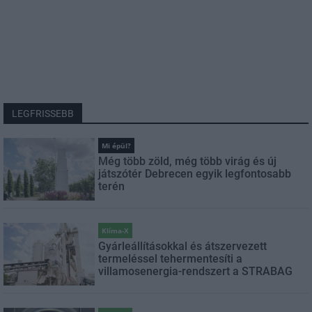
LEGFRISSEBB
Mi épül?
Még több zöld, még több virág és új
játszótér Debrecen egyik legfontosabb
terén
Klíma-X
Gyárleállításokkal és átszervezett
termeléssel tehermentesíti a
villamosenergia-rendszert a STRABAG