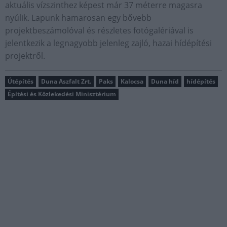
aktuális vízszinthez képest már 37 méterre magasra
nyúlik. Lapunk hamarosan egy bővebb
projektbeszámolóval és részletes fotógalériával is
jelentkezik a legnagyobb jelenleg zajló, hazai hídépítési
projektről.
Útépítés
Duna Aszfalt Zrt.
Paks
Kalocsa
Duna híd
hídépítés
Építési és Közlekedési Minisztérium