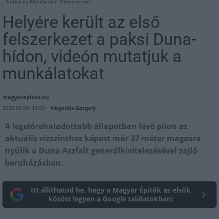
Építési és Közlekedési Minisztérium
Helyére került az első
felszerkezet a paksi Duna-
hídon, videón mutatjuk a
munkálatokat
magyarepitok.hu
2023.03.09. 13:55 -
Hegedűs Gergely
A legelőrehaladottabb állapotban lévő pilon az
aktuális vízszinthez képest már 37 méter magasra
nyúlik a Duna Aszfalt generálkivitelezésével zajló
beruházásban.
Itt állíthatod be, hogy a Magyar Építők az elsők
között legyen a Google találatokban!