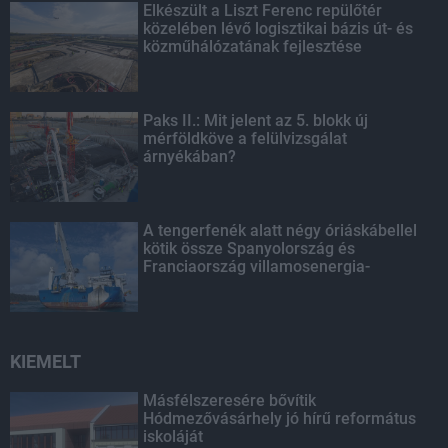
Elkészült a Liszt Ferenc repülőtér
közelében lévő logisztikai bázis út- és
közműhálózatának fejlesztése
Paks II.: Mit jelent az 5. blokk új
mérföldköve a felülvizsgálat
árnyékában?
A tengerfenék alatt négy óriáskábellel
kötik össze Spanyolország és
Franciaország villamosenergia-
hálózatát
KIEMELT
Másfélszeresére bővítik
Hódmezővásárhely jó hírű református
iskoláját