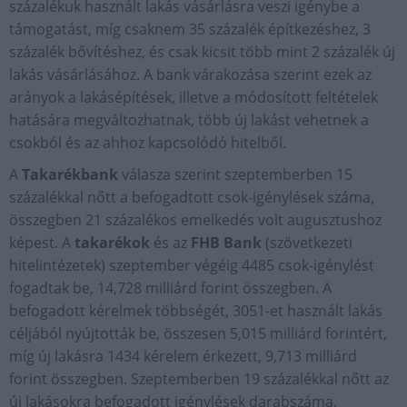
százalékuk használt lakás vásárlásra veszi igénybe a
támogatást, míg csaknem 35 százalék építkezéshez, 3
százalék bővítéshez, és csak kicsit több mint 2 százalék új
lakás vásárlásához. A bank várakozása szerint ezek az
arányok a lakásépítések, illetve a módosított feltételek
hatására megváltozhatnak, több új lakást vehetnek a
csokból és az ahhoz kapcsolódó hitelből.
A
Takarékbank
válasza szerint szeptemberben 15
százalékkal nőtt a befogadtott csok-igénylések száma,
összegben 21 százalékos emelkedés volt augusztushoz
képest. A
takarékok
és az
FHB Bank
(szövetkezeti
hitelintézetek) szeptember végéig 4485 csok-igénylést
fogadtak be, 14,728 milliárd forint összegben. A
befogadott kérelmek többségét, 3051-et használt lakás
céljából nyújtották be, összesen 5,015 milliárd forintért,
míg új lakásra 1434 kérelem érkezett, 9,713 milliárd
forint összegben. Szeptemberben 19 százalékkal nőtt az
új lakásokra befogadott igénylések darabszáma,