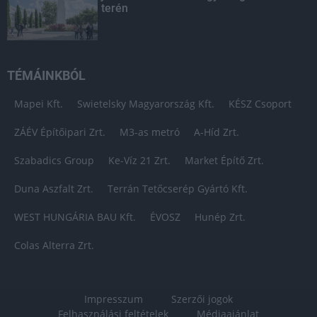
terén
TÉMÁINKBÓL
Mapei Kft.
Swietelsky Magyarország Kft.
KÉSZ Csoport
ZÁÉV Építőipari Zrt.
M3-as metró
A-Híd Zrt.
Szabadics Group
Ke-Víz 21 Zrt.
Market Építő Zrt.
Duna Aszfalt Zrt.
Terrán Tetőcserép Gyártó Kft.
WEST HUNGÁRIA BAU Kft.
ÉVOSZ
Hunép Zrt.
Colas Alterra Zrt.
Impresszum
Szerzői jogok
Felhasználási feltételek
Médiaajánlat