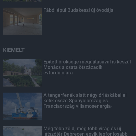
Fából épül Budakeszi új óvodája
KIEMELT
Épített öröksége megújításával is készül
Mohács a csata ötszázadik
évfordulójára
A tengerfenék alatt négy óriáskábellel
kötik össze Spanyolország és
Franciaország villamosenergia-
hálózatát
Még több zöld, még több virág és új
játszótér Debrecen egyik legfontosabb