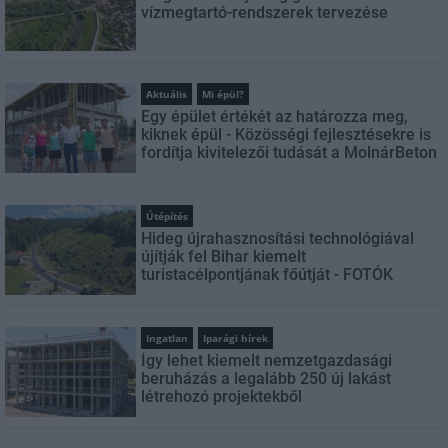
vízmegtartó-rendszerek tervezése
Aktuális
Mi épül?
Egy épület értékét az határozza meg,
kiknek épül - Közösségi fejlesztésekre is
fordítja kivitelezői tudását a MolnárBeton
Útépítés
Hideg újrahasznosítási technológiával
újítják fel Bihar kiemelt
turistacélpontjának főútját - FOTÓK
Ingatlan
Iparági hírek
Így lehet kiemelt nemzetgazdasági
beruházás a legalább 250 új lakást
létrehozó projektekből