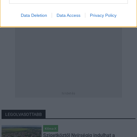
Data Deletion
Data Access
Privacy Policy
hirdetés
LEGOLVASOTTABB
Klíma-X
Szigetköztől Nyírségig indulhat a