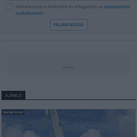
Feliratkozom a hírlevélre és elfogadom az
adatvédelmi
szabályzatot!
FELIRATKOZÁS
hirdetés
AJÁNLÓ
Iparági hírek