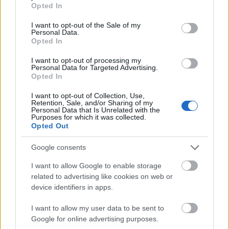
grant or deny consent to Google and its third-party tags to
Opted In
use your data for below specified purposes in below Google
consent section.
I want to opt-out of the Sale of my
Personal Data.
Opted In
I want to opt-out of processing my
Personal Data for Targeted Advertising.
Opted In
I want to opt-out of Collection, Use,
Retention, Sale, and/or Sharing of my
Personal Data that Is Unrelated with the
Purposes for which it was collected.
Opted Out
örökségvédelem
Mohács
Mohács 500
VivaPalazzo Zrt.
Épített öröksége megújításával is készül Mohács a
Google consents
csata ötszázadik évfordulójára
I want to allow Google to enable storage
Új kápolna, kiállítótér épült a mohácsi csata emlékhelyén. A
related to advertising like cookies on web or
városban is számos beruházás készült el vagy közeledik a
device identifiers in apps.
befejezéshez. Új parkolóház létesül, megújul a városháza és a
Széchenyi tér is.
I want to allow my user data to be sent to
Google for online advertising purposes.
Még több zöld, még több virág és új