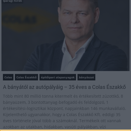
Iparági hírek
Colas
Colas Északkő
építőipari alapanyagok
bányászat
A bányától az autópályáig – 35 éves a Colas Északkő
Több mint 80 millió tonna kitermelt és értékesített zúzottkő, 8
bányaüzem, 3 bontottanyag-befogadó és feldolgozó, 1
értékesítési-logisztikai központ, napjainkban 146 munkavállaló.
Kijelenthető ugyanakkor, hogy a Colas Északkő Kft. eddigi 35
éves története jóval több a számoknál. Termékeik ott vannak
azokban az utakban, hidakban, vasúti pályákban, vízi