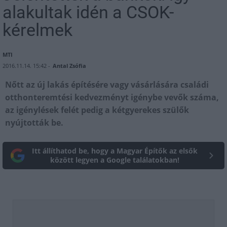
alakultak idén a CSOK-
kérelmek
MTI
2016.11.14. 15:42 -
Antal Zsófia
Nőtt az új lakás építésére vagy vásárlására családi
otthonteremtési kedvezményt igénybe vevők száma,
az igénylések felét pedig a kétgyerekes szülők
nyújtották be.
Itt állíthatod be, hogy a Magyar Építők az elsők
között legyen a Google találatokban!