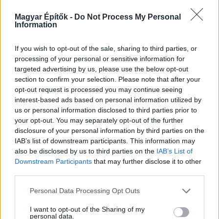
műtárgyakban, épületekben, amelyek nap mint nap szolgálják a
hazai infrastruktúra fejlesztését és működését. A jubileum
Magyar Építők -
Do Not Process My Personal
alkalom arra is, hogy a vállalat ügyvezetőjével, Cseh Zoltánnal a
Information
hazai kőbányászat stratégiai szerepéről, aktuális helyzetéről is
beszélgessünk.
If you wish to opt-out of the sale, sharing to third parties, or
processing of your personal or sensitive information for
Híd- és közműépítő céget vásárolt fel a
targeted advertising by us, please use the below opt-out
STRABAG Romániában
section to confirm your selection. Please note that after your
opt-out request is processed you may continue seeing
interest-based ads based on personal information utilized by
us or personal information disclosed to third parties prior to
your opt-out. You may separately opt-out of the further
disclosure of your personal information by third parties on the
Újabb csarnokkal bővült az Innovinia
portfoliója Nyíregyházán
IAB’s list of downstream participants. This information may
also be disclosed by us to third parties on the
IAB’s List of
Downstream Participants
that may further disclose it to other
third parties.
Please note that this website/app uses one or more Google
Personal Data Processing Opt Outs
services and may gather and store information including but
not limited to your visit or usage behaviour. You may click to
I want to opt-out of the Sharing of my
Mi épül?
personal data.