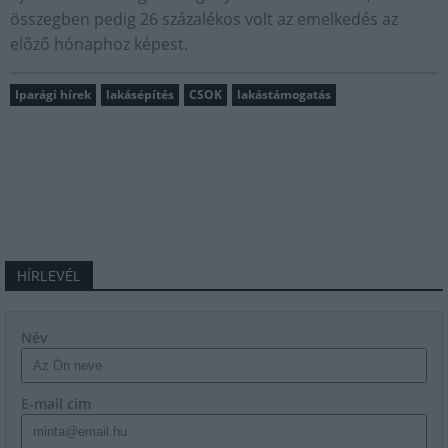
összegben pedig 26 százalékos volt az emelkedés az
előző hónaphoz képest.
Iparági hírek
lakásépítés
CSOK
lakástámogatás
HÍRLEVÉL
Név
E-mail cím