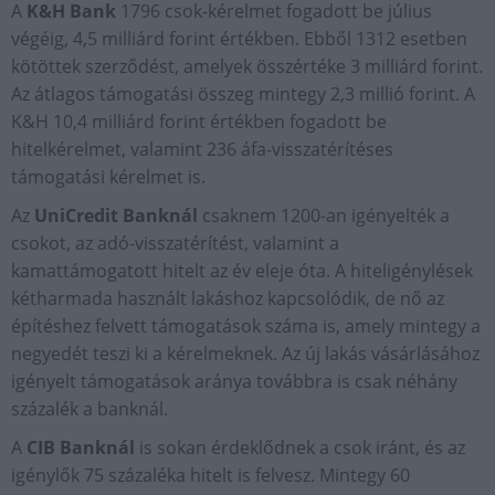
A
K&H Bank
1796 csok-kérelmet fogadott be július
végéig, 4,5 milliárd forint értékben. Ebből 1312 esetben
kötöttek szerződést, amelyek összértéke 3 milliárd forint.
Az átlagos támogatási összeg mintegy 2,3 millió forint. A
K&H 10,4 milliárd forint értékben fogadott be
hitelkérelmet, valamint 236 áfa-visszatérítéses
támogatási kérelmet is.
Az
UniCredit Banknál
csaknem 1200-an igényelték a
csokot, az adó-visszatérítést, valamint a
kamattámogatott hitelt az év eleje óta. A hiteligénylések
kétharmada használt lakáshoz kapcsolódik, de nő az
építéshez felvett támogatások száma is, amely mintegy a
negyedét teszi ki a kérelmeknek. Az új lakás vásárlásához
igényelt támogatások aránya továbbra is csak néhány
százalék a banknál.
A
CIB Banknál
is sokan érdeklődnek a csok iránt, és az
igénylők 75 százaléka hitelt is felvesz. Mintegy 60