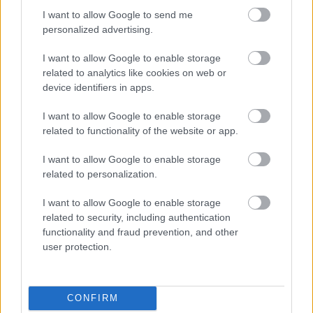
játszótér Debrecen egyik legfontosabb
I want to allow Google to send me
terén
personalized advertising.
I want to allow Google to enable storage
Fából épül Budakeszi új óvodája
related to analytics like cookies on web or
device identifiers in apps.
I want to allow Google to enable storage
related to functionality of the website or app.
Gyárleállításokkal és átszervezett
I want to allow Google to enable storage
termeléssel tehermentesíti a
related to personalization.
villamosenergia-rendszert a STRABAG
I want to allow Google to enable storage
related to security, including authentication
Itt az ÉVOSZ megoldása a hőhullámok
functionality and fraud prevention, and other
és az energiakrízis kezelésére
user protection.
CONFIRM