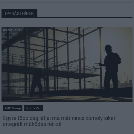
IPARÁGI HÍREK
Iparági hírek
SMC Group
Econix Zrt.
Egyre több cég látja: ma már nincs komoly siker
integrált működés nélkül