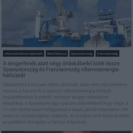
villamoshálózat fejlesztés
Red Eléctrica
Spanyolország
Franciaország
A tengerfenék alatt négy óriáskábellel kötik össze
Spanyolország és Franciaország villamosenergia-
hálózatát
Elkezdődött a Vizcayai-öblön áthaladó, több mint 300 kilométer
hosszú, a francia és a spanyol villamosenergia-hálózat
összeköttetését biztosító rendszer tengeri kábeleinek
telepítése. A kivitelezést egy speciális kábelfektető hajó végzi: a
11 ezer tonna kábel befogadására képes jármű helyenként 140
méteres vízmélységben dolgozik. Az Európai Unió közös érdekű
projektként támogatja a hálózat kiépítését.