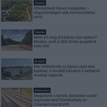
Útépítés
Útfelújítások Heves megyében –
négyszámjegyű utak korszerűsítése
zárul
Útépítés
Miért éri meg Afrikában utat építeni?
Minden, amit a GED Afrika projektről
tudni kell
Mi épül?
Már költözhetők az Epres Liget első
épületei, a további házakon a befejező
munkák zajlanak
Kötött pálya
Megszűnik a kerülő, közvetlen vasúti
kapcsolat épül Szombathely és
Zalaegerszeg között