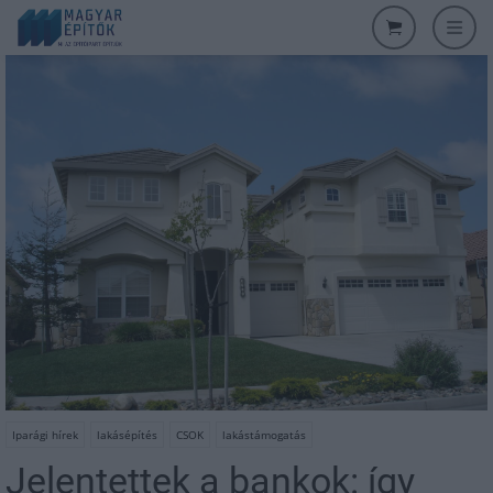
Iparági hírek
lakásépítés
CSOK
lakástámogatás
Jelentettek a bankok: így