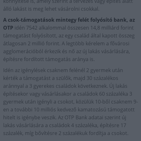
könnyítése is, amely szerint a tervezés vagy építés alatt
álló lakást is meg lehet vásárolni csokkal.
A csok-támogatások mintegy felét folyósító bank, az
OTP
idén 7542 alkalommal összesen 14,8 milliárd forint
támogatást folyósított, az egy család által kapott összeg
átlagosan 2 millió forint. A legtöbb kérelem a fővárosi
agglomerációból érkezik és nő az új lakás vásárlására,
építésre fordított támogatás aránya is.
Idén az igénylések csaknem felénél 2 gyermek után
kérték a támogatást a szülők, majd 30 százalékos
aránnyal a 3 gyerekes családok következnek. Új lakás
építésekor vagy vásárlásakor a családok 60 százaléka 3
gyermek után igényli a csokot, közülük 10-ből csaknem 9-
en a további 10 milliós kedvező kamatozású támogatott
hitelt is igénybe veszik. Az OTP Bank adatai szerint új
lakás vásárlására a családok 4 százaléka, építésre 17
százalék, míg bővítésre 2 százalékuk fordítja a csokot.