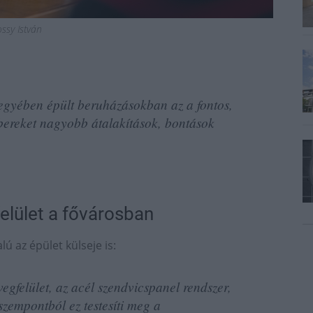
ssy István
jegyében épült beruházásokban az a fontos,
mbereket nagyobb átalakítások, bontások
lület a fővárosban
 az épület külseje is:
gfelület, az acél szendvicspanel rendszer,
 szempontból ez testesíti meg a