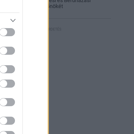
inevezték a Közlekedési és Beruházási
inisztérium új sajtófőnökét
HIRDETÉS