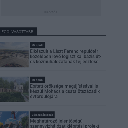
hirdetés
LEGOLVASOTTABB
Mi épül?
Elkészült a Liszt Ferenc repülőtér
közelében lévő logisztikai bázis út-
és közműhálózatának fejlesztése
Mi épül?
Épített öröksége megújításával is
készül Mohács a csata ötszázadik
évfordulójára
Vízgazdálkodás
Meghatározó jelentőségű
szennyvízhálózat kiépítési projekt