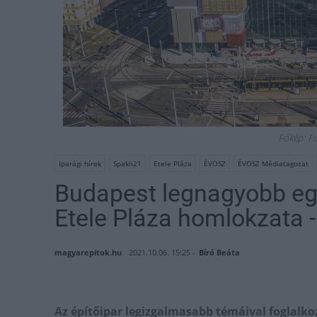
Főkép: F
Iparági hírek
Spakli21
Etele Pláza
ÉVOSZ
ÉVOSZ Médiatagozat
Budapest legnagyobb eg
Etele Pláza homlokzata 
magyarepitok.hu
2021.10.06. 15:25 -
Bíró Beáta
Az építőipar legizgalmasabb témáival foglalko