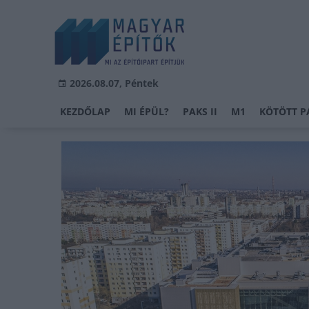
2026.08.07, Péntek
KEZDŐLAP
MI ÉPÜL?
PAKS II
M1
KÖTÖTT P