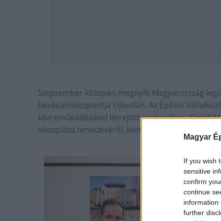
Szeptember közepén megnyílt Magyarország leg
bevásárlóközpontja Újbudán. Az Építési Vállalk
közreműködésével létrejött podcastben (Spakli21) 
okospláza tervezéséről, kivitelezéséről.
Magyar Ép
If you wish 
sensitive in
confirm you
continue se
information 
further disc