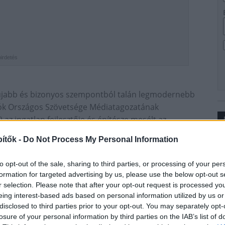
hirdetés
újabb és bizonyos szempontból talán legmodernebb
ozók Országos Szövetsége Médiatagozatának
az ingatlan fejlesztője és építésze mesélt az
ítők -
Do Not Process My Personal Information
Ip
to opt-out of the sale, sharing to third parties, or processing of your per
formation for targeted advertising by us, please use the below opt-out s
r selection. Please note that after your opt-out request is processed y
eing interest-based ads based on personal information utilized by us or
disclosed to third parties prior to your opt-out. You may separately opt-
losure of your personal information by third parties on the IAB’s list of