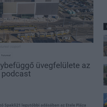
utureal csoport
Futureal
ybefüggő üvegfelülete az
- podcast
zó Spakli21 legutóbbi adásában az Etele Pláza