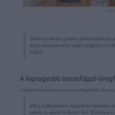
Vámo
Vámossy István szerint a fenntarthatóság 
hogy hosszútávon ki tudja szolgálni az e
nélkül.
A legnagyobb összefüggő üvegfe
A belső innovációkhoz mérten megfelelő színvonalú
főleg a főbejáraton megjelenő hatalmas üve
amely az épület védjegye lett. Kivitelezési