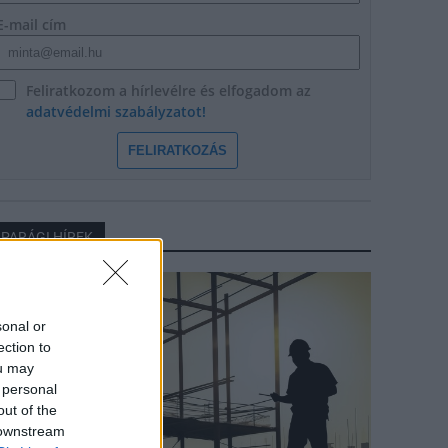
E-mail cím
Feliratkozom a hírlevélre és elfogadom az
adatvédelmi szabályzatot!
FELIRATKOZÁS
IPARÁGI HÍREK
arági hírek
sonal or
ection to
ou may
 personal
out of the
 downstream