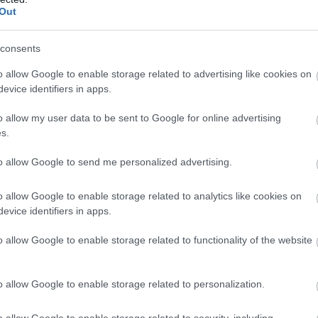
K
Out
M
ztéseket
consents
emberekben és ezt a folyamatot felgyorsította a
ázás projektigazgatója
. Ki kellett találni egy olyan
o allow Google to enable storage related to advertising like cookies on
– tette hozzá
a Paulinyi &Partners projektigazgató
evice identifiers in apps.
o allow my user data to be sent to Google for online advertising
s.
mazások és felhőalapú szolgáltatások tömegét
to allow Google to send me personalized advertising.
enőmentes parkolást, illetve érintésmentes
ást az üzletközpontban. Egy, a vakok és
o allow Google to enable storage related to analytics like cookies on
ciót is megalkottak.
evice identifiers in apps.
o allow Google to enable storage related to functionality of the website
gy ezek az innovációk fenntarthatóak legyenek, ezért
o allow Google to enable storage related to personalization.
o allow Google to enable storage related to security, including