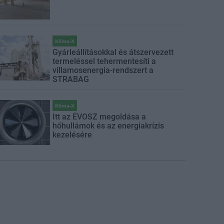
Klíma-X
Gyárleállításokkal és átszervezett
termeléssel tehermentesíti a
villamosenergia-rendszert a
STRABAG
Klíma-X
Itt az ÉVOSZ megoldása a
hőhullámok és az energiakrízis
kezelésére