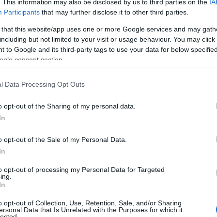
. This information may also be disclosed by us to third parties on the
IA
Participants
that may further disclose it to other third parties.
 that this website/app uses one or more Google services and may gath
including but not limited to your visit or usage behaviour. You may click 
S
 to Google and its third-party tags to use your data for below specifi
ogle consent section.
E
i
l Data Processing Opt Outs
Ip
o opt-out of the Sharing of my personal data.
In
o opt-out of the Sale of my Personal Data.
In
to opt-out of processing my Personal Data for Targeted
ing.
In
hály/magyarepitok.hu
ntva galéria nyílik
o opt-out of Collection, Use, Retention, Sale, and/or Sharing
ersonal Data that Is Unrelated with the Purposes for which it
lected.