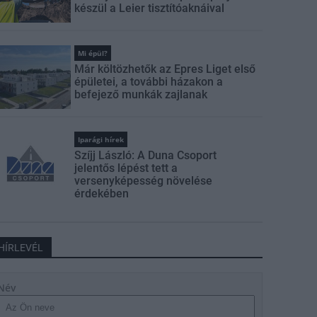
készül a Leier tisztítóaknáival
Mi épül?
Már költözhetők az Epres Liget első
épületei, a további házakon a
befejező munkák zajlanak
Iparági hírek
Szíjj László: A Duna Csoport
jelentős lépést tett a
versenyképesség növelése
érdekében
HÍRLEVÉL
Név