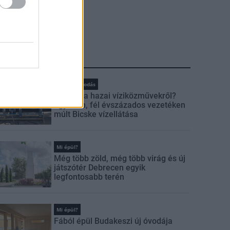
LEGFRISSEBB
Vízgazdálkodás
Látlelet a hazai víziközművekről?
Egyetlen, fél évszázados vezetéken
múlt Bicske vízellátása
Mi épül?
Még több zöld, még több virág és új
játszótér Debrecen egyik
legfontosabb terén
Mi épül?
Fából épül Budakeszi új óvodája