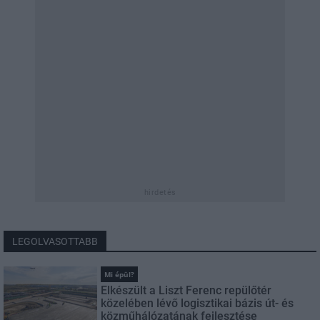
hirdetés
LEGOLVASOTTABB
Mi épül?
Elkészült a Liszt Ferenc repülőtér
közelében lévő logisztikai bázis út- és
közműhálózatának fejlesztése