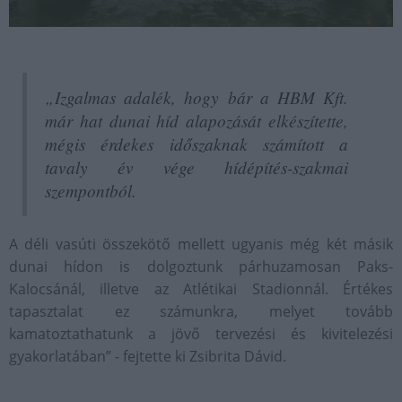
„Izgalmas adalék, hogy bár a HBM Kft.
már hat dunai híd alapozását elkészítette,
mégis érdekes időszaknak számított a
tavaly év vége hídépítés-szakmai
szempontból.
A déli vasúti összekötő mellett ugyanis még két másik
dunai hídon is dolgoztunk párhuzamosan Paks-
Kalocsánál, illetve az Atlétikai Stadionnál. Értékes
tapasztalat ez számunkra, melyet tovább
kamatoztathatunk a jövő tervezési és kivitelezési
gyakorlatában” - fejtette ki Zsibrita Dávid.