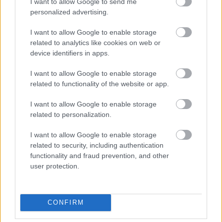
I want to allow Google to send me
personalized advertising.
I want to allow Google to enable storage
related to analytics like cookies on web or
device identifiers in apps.
villamoshálózat fejlesztés
Red Eléctrica
Spanyolország
Franciaország
I want to allow Google to enable storage
related to functionality of the website or app.
A tengerfenék alatt négy óriáskábellel kötik össze
Spanyolország és Franciaország villamosenergia-
I want to allow Google to enable storage
hálózatát
related to personalization.
Elkezdődött a Vizcayai-öblön áthaladó, több mint 300 kilométer
hosszú, a francia és a spanyol villamosenergia-hálózat
I want to allow Google to enable storage
összeköttetését biztosító rendszer tengeri kábeleinek
related to security, including authentication
telepítése. A kivitelezést egy speciális kábelfektető hajó végzi: a
functionality and fraud prevention, and other
11 ezer tonna kábel befogadására képes jármű helyenként 140
user protection.
méteres vízmélységben dolgozik. Az Európai Unió közös érdekű
projektként támogatja a hálózat kiépítését.
CONFIRM
Iparági hírek