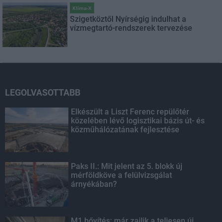
Klíma-X
Szigetköztől Nyírségig indulhat a
vízmegtartó-rendszerek tervezése
LEGOLVASOTTABB
Elkészült a Liszt Ferenc repülőtér
közelében lévő logisztikai bázis út- és
közműhálózatának fejlesztése
Paks II.: Mit jelent az 5. blokk új
mérföldköve a felülvizsgálat
árnyékában?
M1 bővítés: már zajlik a teljesen új