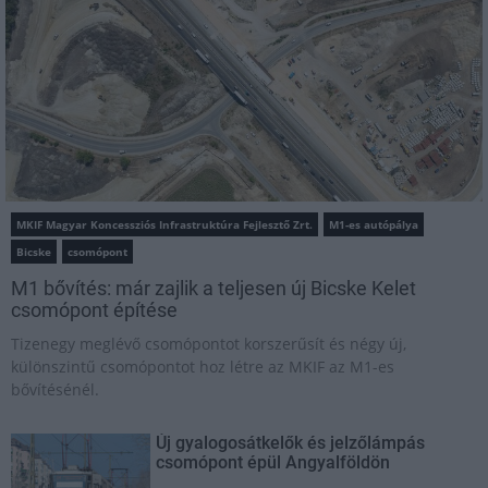
MKIF Magyar Koncessziós Infrastruktúra Fejlesztő Zrt.
M1-es autópálya
Bicske
csomópont
M1 bővítés: már zajlik a teljesen új Bicske Kelet
csomópont építése
Tizenegy meglévő csomópontot korszerűsít és négy új,
különszintű csomópontot hoz létre az MKIF az M1-es
bővítésénél.
Új gyalogosátkelők és jelzőlámpás
csomópont épül Angyalföldön