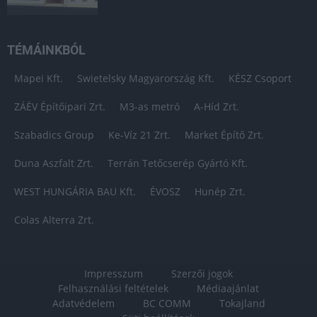
TÉMÁINKBÓL
Mapei Kft.
Swietelsky Magyarország Kft.
KÉSZ Csoport
ZÁÉV Építőipari Zrt.
M3-as metró
A-Híd Zrt.
Szabadics Group
Ke-Víz 21 Zrt.
Market Építő Zrt.
Duna Aszfalt Zrt.
Terrán Tetőcserép Gyártó Kft.
WEST HUNGÁRIA BAU Kft.
ÉVOSZ
Hunép Zrt.
Colas Alterra Zrt.
Impresszum
Szerzői jogok
Felhasználási feltételek
Médiaajánlat
Adatvédelem
BC COMM
Tokajland