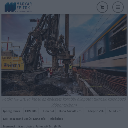
Fotók: NIF Zrt. (a képek az építkezés korábbi állapotát tükrözik különböző
időpontokban)
Iparági hírek
HBM Kft.
Duna híd
Duna Aszfalt Zrt.
Hídépítő Zrt.
A-Híd Zrt.
Déli összekötő vasúti Duna-híd
hídépítés
Nemzeti Infrastruktúra Fejlesztő Zrt. (NIF)