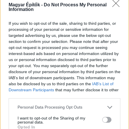
HÍRLEVÉL
Magyar Építők -
Do Not Process My Personal
Information
Név
If you wish to opt-out of the sale, sharing to third parties, or
processing of your personal or sensitive information for
targeted advertising by us, please use the below opt-out
E-mail cím
section to confirm your selection. Please note that after your
opt-out request is processed you may continue seeing
interest-based ads based on personal information utilized by
Feliratkozom a hírlevélre és elfogadom az
adatvédelmi
us or personal information disclosed to third parties prior to
szabályzatot!
your opt-out. You may separately opt-out of the further
disclosure of your personal information by third parties on the
FELIRATKOZÁS
IAB’s list of downstream participants. This information may
also be disclosed by us to third parties on the
IAB’s List of
Downstream Participants
that may further disclose it to other
third parties.
Please note that this website/app uses one or more Google
Personal Data Processing Opt Outs
services and may gather and store information including but
not limited to your visit or usage behaviour. You may click to
I want to opt-out of the Sharing of my
personal data.
grant or deny consent to Google and its third-party tags to
Opted In