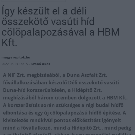
Így készült el a déli
összekötő vasúti híd
cölöpalapozásával a HBM
Kft.
magyarepitok.hu
2022.03.13. 09:15 -
Szabó Ákos
A NIF Zrt. megbízásából, a Duna Aszfalt Zrt.
fővállalkozásában készülő Déli összekötő vasúti
Duna-híd korszerűsítésén, a Hídépítő Zrt.
megbízásából három ütemben dolgozott a HBM Kft.
A korszerűsítés során szükséges a régi budai hídfő
elbontása és egy új cölöpalapozású hídfő építése. A
kivitelezés rendkívül pontos előkészítést igényelt
mind a fővállalkozó, mind a Hídépítő Zrt., mind pedig