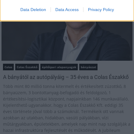
Data Deletion
Data Access
Privacy Policy
Colas
Colas Északkő
építőipari alapanyagok
bányászat
A bányától az autópályáig – 35 éves a Colas Északkő
Több mint 80 millió tonna kitermelt és értékesített zúzottkő, 8
bányaüzem, 3 bontottanyag-befogadó és feldolgozó, 1
értékesítési-logisztikai központ, napjainkban 146 munkavállaló.
Kijelenthető ugyanakkor, hogy a Colas Északkő Kft. eddigi 35
éves története jóval több a számoknál. Termékeik ott vannak
azokban az utakban, hidakban, vasúti pályákban, vízi
műtárgyakban, épületekben, amelyek nap mint nap szolgálják a
hazai infrastruktúra fejlesztését és működését. A jubileum