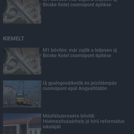
Bicske Kelet csomópont építése
KIEMELT
M1 bővítés: már zajlik a teljesen új
Bicske Kelet csomópont építése
Új gyalogosátkelők és jelzőlámpás
csomópont épül Angyalföldön
Másfélszeresére bővítik
Hódmezővásárhely jó hírű református
iskoláját