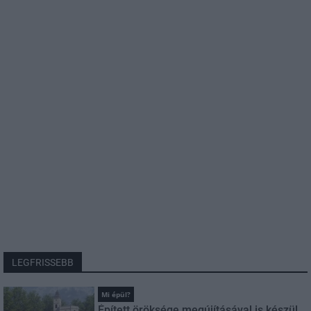
LEGFRISSEBB
Mi épül?
Épített öröksége megújításával is készül