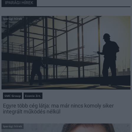
IPARÁGI HÍREK
Iparági hírek
SMC Group
Econix Zrt.
Egyre több cég látja: ma már nincs komoly siker
integrált működés nélkül
Iparági hírek