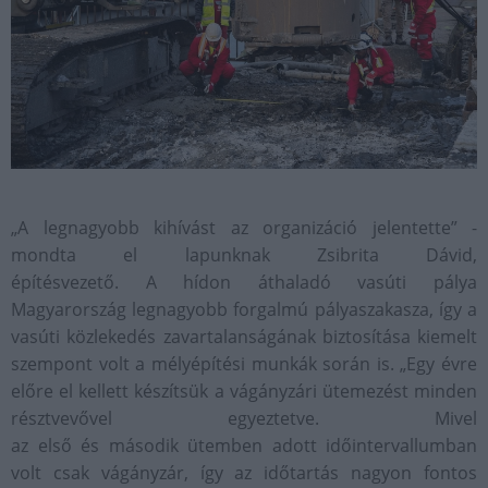
„A legnagyobb kihívást az organizáció jelentette” -
mondta el lapunknak Zsibrita Dávid,
építésvezető. A hídon áthaladó vasúti pálya
Magyarország legnagyobb forgalmú pályaszakasza, így a
vasúti közlekedés zavartalanságának biztosítása kiemelt
szempont volt a mélyépítési munkák során is. „Egy évre
előre el kellett készítsük a vágányzári ütemezést minden
résztvevővel egyeztetve. Mivel
az első és második ütemben adott időintervallumban
volt csak vágányzár, így az időtartás nagyon fontos