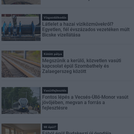
Vízgazdálkodás
Látlelet a hazai víziközművekről?
Egyetlen, fél évszázados vezetéken múlt
Bicske vízellátása
Kötött pálya
Megszűnik a kerülő, közvetlen vasúti
kapcsolat épül Szombathely és
Zalaegerszeg között
Vasútfejlesztés
Fontos lépés a Vecsés-Üllő-Monor vasút
jövőjében, megvan a forrás a
fejlesztésre
Mi épül?
Fából épül Budakeszi új óvodája