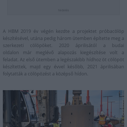
hirdetés
A HBM 2019 év végén kezdte a projektet próbacölöp
készítésével, utána pedig három ütemben építette meg a
szerkezeti cölöpöket. 2020 áprilisától a budai
oldalon már meglévő alapozás kiegészítése volt a
feladat. Az első ütemben a legészakibb hídhoz öt cölöpöt
készítettek, majd egy évvel később, 2021 áprilisában
folytatták a cölöpözést a középső hídon.