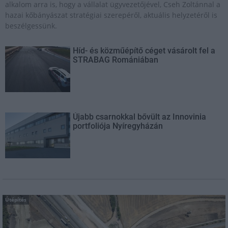
alkalom arra is, hogy a vállalat ügyvezetőjével, Cseh Zoltánnal a
hazai kőbányászat stratégiai szerepéről, aktuális helyzetéről is
beszélgessünk.
Híd- és közműépítő céget vásárolt fel a
STRABAG Romániában
Újabb csarnokkal bővült az Innovinia
portfoliója Nyíregyházán
Útépítés