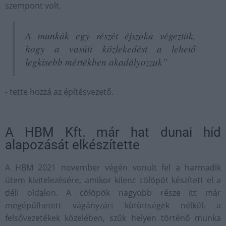
szempont volt.
A munkák egy részét éjszaka végeztük,
hogy a vasúti közlekedést a lehető
legkisebb mértékben akadályozzuk”
- tette hozzá az építésvezető.
A HBM Kft. már hat dunai híd
alapozását elkészítette
A HBM 2021 november végén vonult fel a harmadik
ütem kivitelezésére, amikor kilenc cölöpöt készített el a
déli oldalon. A cölöpök nagyobb része itt már
megépülhetett vágányzári kötöttségek nélkül, a
felsővezetékek közelében, szűk helyen történő munka