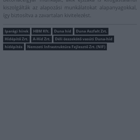
kiszolgálták az alapozási munkálatokat alapanyagokkal,
így biztosítva a zavartalan kivitelezést.
Iparági hírek
HBM Kft.
Duna híd
Duna Aszfalt Zrt.
Hídépítő Zrt.
A-Híd Zrt.
Déli összekötő vasúti Duna-híd
hídépítés
Nemzeti Infrastruktúra Fejlesztő Zrt. (NIF)