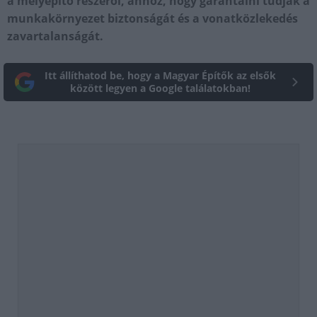
a mélyépítő részéről, ahhoz, hogy garantálni tudják a
munkakörnyezet biztonságát és a vonatközlekedés
zavartalanságát.
Itt állíthatod be, hogy a Magyar Építők az elsők
között legyen a Google találatokban!