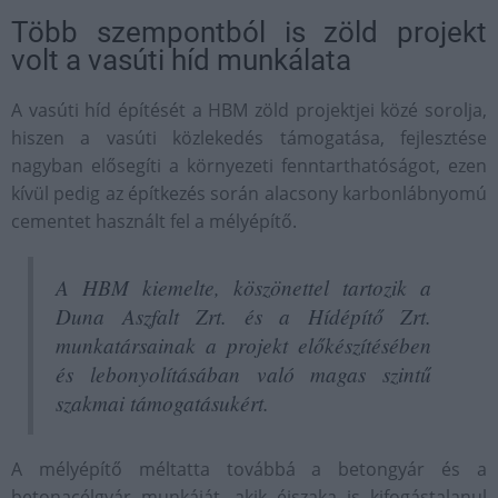
Több szempontból is zöld projekt
volt a vasúti híd munkálata
A vasúti híd építését a HBM zöld projektjei közé sorolja,
hiszen a vasúti közlekedés támogatása, fejlesztése
nagyban elősegíti a környezeti fenntarthatóságot, ezen
kívül pedig az építkezés során alacsony karbonlábnyomú
cementet használt fel a mélyépítő.
A HBM kiemelte, köszönettel tartozik a
Duna Aszfalt Zrt. és a Hídépítő Zrt.
munkatársainak a projekt előkészítésében
és lebonyolításában való magas szintű
szakmai támogatásukért.
A mélyépítő méltatta továbbá a betongyár és a
betonacélgyár munkáját, akik éjszaka is kifogástalanul