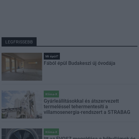
LEGFRISSEBB
Mi épül?
Fából épül Budakeszi új óvodája
Klíma-X
Gyárleállításokkal és átszervezett
termeléssel tehermentesíti a
villamosenergia-rendszert a STRABAG
Klíma-X
Itt az ÉVOSZ megoldása a hőhullámok és