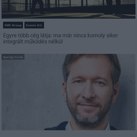
SMC Group
Econix Zrt.
Egyre több cég látja: ma már nincs komoly siker
integrált működés nélkül
Iparági hírek