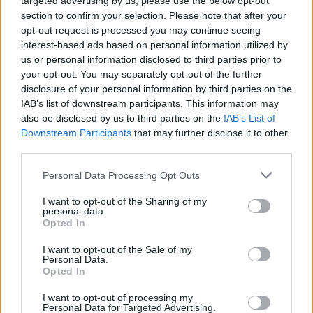
targeted advertising by us, please use the below opt-out
hálózatát
section to confirm your selection. Please note that after your
opt-out request is processed you may continue seeing
Elkezdődött a Vizcayai-öblön áthaladó, több mint 300 kilométer
interest-based ads based on personal information utilized by
hosszú, a francia és a spanyol villamosenergia-hálózat
us or personal information disclosed to third parties prior to
összeköttetését biztosító rendszer tengeri kábeleinek
your opt-out. You may separately opt-out of the further
telepítése. A kivitelezést egy speciális kábelfektető hajó végzi: a
disclosure of your personal information by third parties on the
11 ezer tonna kábel befogadására képes jármű helyenként 140
IAB’s list of downstream participants. This information may
méteres vízmélységben dolgozik. Az Európai Unió közös érdekű
also be disclosed by us to third parties on the
IAB’s List of
projektként támogatja a hálózat kiépítését.
Downstream Participants
that may further disclose it to other
third parties.
Iparági hírek
Please note that this website/app uses one or more Google
Personal Data Processing Opt Outs
services and may gather and store information including but
not limited to your visit or usage behaviour. You may click to
I want to opt-out of the Sharing of my
personal data.
grant or deny consent to Google and its third-party tags to
Opted In
use your data for below specified purposes in below Google
consent section.
I want to opt-out of the Sale of my
Personal Data.
Opted In
I want to opt-out of processing my
Personal Data for Targeted Advertising.