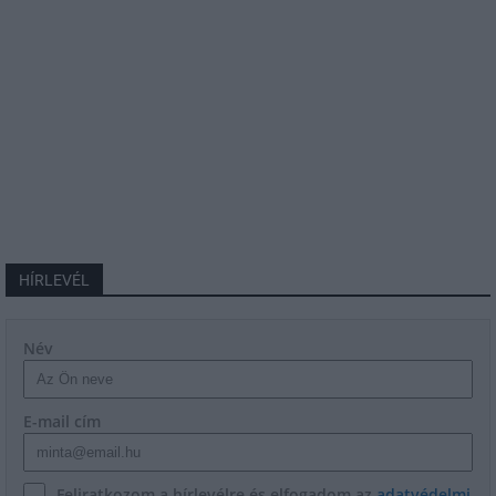
HÍRLEVÉL
Név
E-mail cím
Feliratkozom a hírlevélre és elfogadom az
adatvédelmi