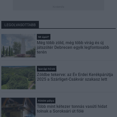
hirdetés
LEGOLVASOTTABB
Mi épül?
Még több zöld, még több virág és új
játszótér Debrecen egyik legfontosabb
terén
Iparági hírek
Zöldbe tekerve: az Év Erdei Kerékpárútja
2025 a Szárliget-Csákvár szakasz lett
Kötött pálya
Több mint kétezer tonnás vasúti hidat
tolnak a Soroksári út fölé