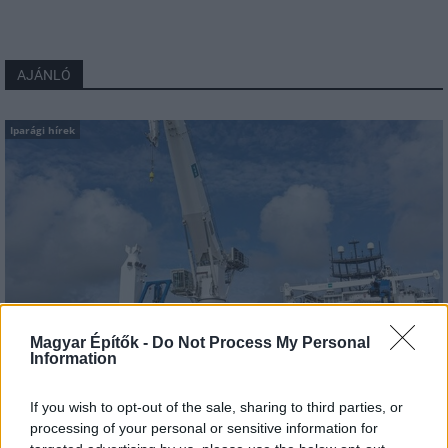
AJÁNLÓ
Iparági hírek
Magyar Építők -
Do Not Process My Personal
Information
villamoshálózat fejlesztés
Red Eléctrica
Spanyolország
Franciaország
If you wish to opt-out of the sale, sharing to third parties, or
A tengerfenék alatt négy óriáskábellel kötik össze
processing of your personal or sensitive information for
Spanyolország és Franciaország villamosenergia-