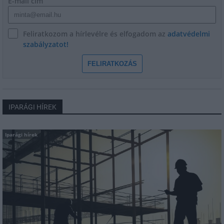
E-mail cím
Feliratkozom a hírlevélre és elfogadom az
adatvédelmi
szabályzatot!
FELIRATKOZÁS
IPARÁGI HÍREK
Iparági hírek