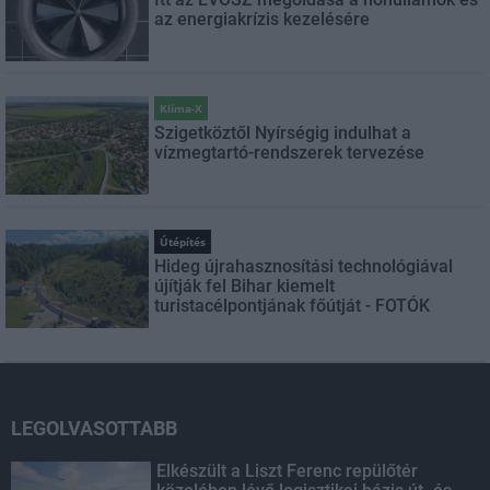
az energiakrízis kezelésére
Klíma-X
Szigetköztől Nyírségig indulhat a
vízmegtartó-rendszerek tervezése
Útépítés
Hideg újrahasznosítási technológiával
újítják fel Bihar kiemelt
turistacélpontjának főútját - FOTÓK
LEGOLVASOTTABB
Elkészült a Liszt Ferenc repülőtér