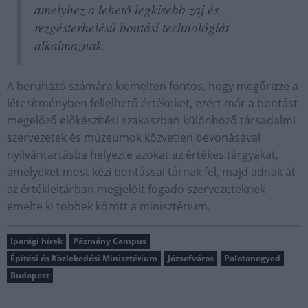
amelyhez a lehető legkisebb zaj és
rezgésterhelésű bontási technológiát
alkalmaznak.
A beruházó számára kiemelten fontos, hogy megőrizze a
létesítményben fellelhető értékeket, ezért már a bontást
megelőző előkészítési szakaszban különböző társadalmi
szervezetek és múzeumok közvetlen bevonásával
nyilvántartásba helyezte azokat az értékes tárgyakat,
amelyeket most kézi bontással tárnak fel, majd adnak át
az értékleltárban megjelölt fogadó szervezeteknek -
emelte ki többek között a minisztérium.
Iparági hírek
Pázmány Campus
Építési és Közlekedési Minisztérium
Józsefváros
Palotanegyed
Budapest