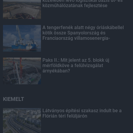
közelében lévő logisztikai bázis út- és
közműhálózatának fejlesztése
A tengerfenék alatt négy óriáskábellel
kötik össze Spanyolország és
Franciaország villamosenergia-
hálózatát
Paks II.: Mit jelent az 5. blokk új
mérföldköve a felülvizsgálat
árnyékában?
KIEMELT
Látványos építési szakasz indult be a
Flórián téri felüljárón