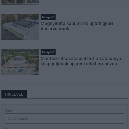
Mi épül?
Megnyitotta kapuit a felújított győri
Vásárcsarnok
Mi épül?
Már bokrétaavatásnál tart a Tatabánya
központjának új arcot adó beruházás
HÍRLEVÉL
Név