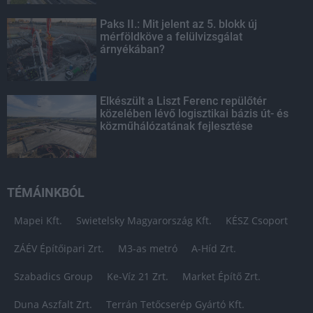
Paks II.: Mit jelent az 5. blokk új
mérföldköve a felülvizsgálat
árnyékában?
Elkészült a Liszt Ferenc repülőtér
közelében lévő logisztikai bázis út- és
közműhálózatának fejlesztése
TÉMÁINKBÓL
Mapei Kft.
Swietelsky Magyarország Kft.
KÉSZ Csoport
ZÁÉV Építőipari Zrt.
M3-as metró
A-Híd Zrt.
Szabadics Group
Ke-Víz 21 Zrt.
Market Építő Zrt.
Duna Aszfalt Zrt.
Terrán Tetőcserép Gyártó Kft.