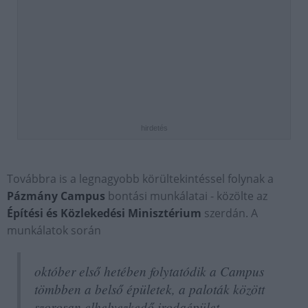
hirdetés
Továbbra is a legnagyobb körültekintéssel folynak a
Pázmány Campus
bontási munkálatai - közölte az
Építési és Közlekedési Minisztérium
szerdán. A
munkálatok során
október első hetében folytatódik a Campus
tömbben a belső épületek, a paloták között
szorosan elhelyezkedő irodaépület,