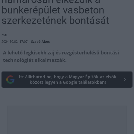
bunkerépület vasbeton
szerkezetének bontását
mti
2024.10.02. 17:07 -
Szabó Ákos
A lehető legkisebb zaj és rezgésterhelésű bontási
technológiát alkalmazzák.
Itt állíthatod be, hogy a Magyar Építők az elsők
között legyen a Google találatokban!