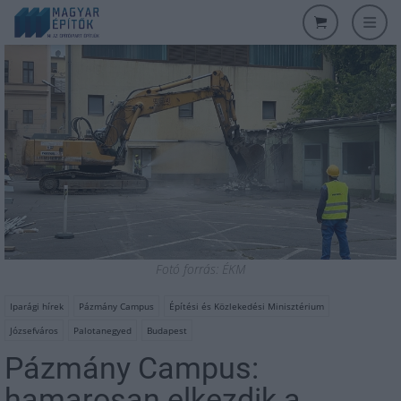
Fotó forrás: ÉKM
Iparági hírek
Pázmány Campus
Építési és Közlekedési Minisztérium
Józsefváros
Palotanegyed
Budapest
Pázmány Campus:
hamarosan elkezdik a