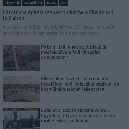
Flórián tér
KM Építő Kft.
HE-DO
BKK
Látványos építési szakasz indult be a Flórián téri
felüljárón
A tartós nyári hőség jelentős kihívás elé állítja a KM Építőt,
ennek ellenére folyamatosan halad az aszfaltozás.
Paks II.: Mit jelent az 5. blokk új
mérföldköve a felülvizsgálat
árnyékában?
Elkészült a Liszt Ferenc repülőtér
közelében lévő logisztikai bázis út- és
közműhálózatának fejlesztése
Látlelet a hazai víziközművekről?
Egyetlen, fél évszázados vezetéken
múlt Bicske vízellátása