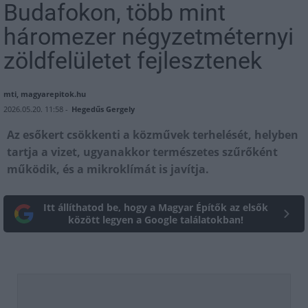
Budafokon, több mint
háromezer négyzetméternyi
zöldfelületet fejlesztenek
mti, magyarepitok.hu
2026.05.20. 11:58 -
Hegedűs Gergely
Az esőkert csökkenti a közművek terhelését, helyben
tartja a vizet, ugyanakkor természetes szűrőként
működik, és a mikroklímát is javítja.
Itt állíthatod be, hogy a Magyar Építők az elsők
között legyen a Google találatokban!