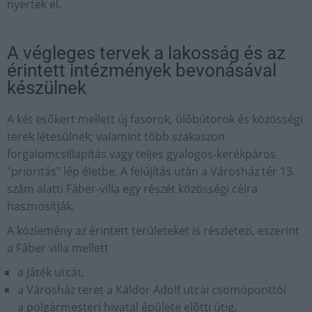
nyertek el.
A végleges tervek a lakosság és az
érintett intézmények bevonásával
készülnek
A két esőkert mellett új fasorok, ülőbútorok és közösségi
terek létesülnek; valamint több szakaszon
forgalomcsillapítás vagy teljes gyalogos-kerékpáros
"prioritás" lép életbe. A felújítás után a Városház tér 13.
szám alatti Fáber-villa egy részét közösségi célra
hasznosítják.
A közlemény az érintett területeket is részletezi, eszerint
a Fáber villa mellett
a Játék utcát,
a Városház teret a Káldor Adolf utcai csomóponttól
a polgármesteri hivatal épülete előtti útig,