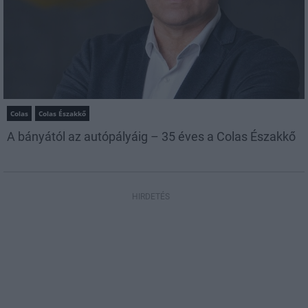
Colas
Colas Északkő
A bányától az autópályáig – 35 éves a Colas Északkő
HIRDETÉS