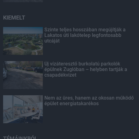
KIEMELT
Szinte teljes hosszában megújítják a
Lakatos úti lakótelep legfontosabb
utcáját
Új vízáteresztő burkolatú parkolók
épülnek Zuglóban – helyben tartják a
csapadékvizet
Nem az üres, hanem az okosan működő
épület energiatakarékos
TÉMÁINKBÓL