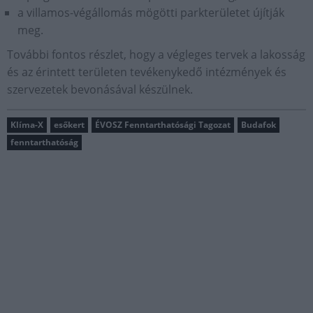
a villamos-végállomás mögötti parkterületet újítják
meg.
További fontos részlet, hogy a végleges tervek a lakosság
és az érintett területen tevékenykedő intézmények és
szervezetek bevonásával készülnek.
Klíma-X
esőkert
ÉVOSZ Fenntarthatósági Tagozat
Budafok
fenntarthatóság