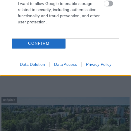
I want to allow Google to enable storage
related to security, including authentication
Itt az ÉVOSZ megoldása a hőhullámok
functionality and fraud prevention, and other
és az energiakrízis kezelésére
user protection.
CONFIRM
Gyárleállításokkal és átszervezett
termeléssel tehermentesíti a
villamosenergia-rendszert a STRABAG
Data Deletion
Data Access
Privacy Policy
Útépítés