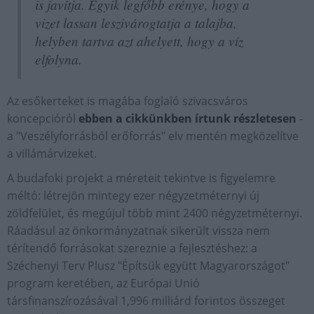
is javítja. Egyik legfőbb erénye, hogy a
vizet lassan leszivárogtatja a talajba,
helyben tartva azt ahelyett, hogy a víz
elfolyna.
Az esőkerteket is magába foglaló szivacsváros
koncepcióról
ebben a cikkünkben írtunk részletesen
-
a "Veszélyforrásból erőforrás" elv mentén megközelítve
a villámárvizeket.
A budafoki projekt a méreteit tekintve is figyelemre
méltó: létrejön mintegy ezer négyzetméternyi új
zöldfelület, és megújul több mint 2400 négyzetméternyi.
Ráadásul az önkormányzatnak sikerült vissza nem
térítendő forrásokat szereznie a fejlesztéshez: a
Széchenyi Terv Plusz "Építsük együtt Magyarországot"
program keretében, az Európai Unió
társfinanszírozásával 1,996 milliárd forintos összeget