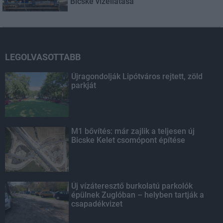
Bicske vízellátása
LEGOLVASOTTABB
Újragondolják Lipótváros rejtett, zöld
parkját
M1 bővítés: már zajlik a teljesen új
Bicske Kelet csomópont építése
Új vízáteresztő burkolatú parkolók
épülnek Zuglóban – helyben tartják a
csapadékvizet