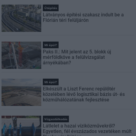
Útépítés
Látványos építési szakasz indult be a
Flórián téri felüljárón
Mi épül?
Paks II.: Mit jelent az 5. blokk új
mérföldköve a felülvizsgálat
árnyékában?
Mi épül?
Elkészült a Liszt Ferenc repülőtér
közelében lévő logisztikai bázis út- és
közműhálózatának fejlesztése
Vízgazdálkodás
Látlelet a hazai víziközművekről?
Egyetlen, fél évszázados vezetéken múlt