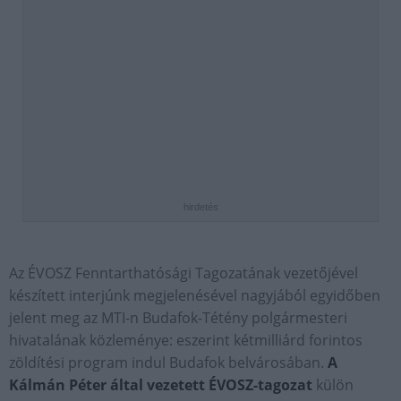
hirdetés
Az ÉVOSZ Fenntarthatósági Tagozatának vezetőjével
készített interjúnk megjelenésével nagyjából egyidőben
jelent meg az MTI-n Budafok-Tétény polgármesteri
hivatalának közleménye: eszerint kétmilliárd forintos
zöldítési program indul Budafok belvárosában.
A
Kálmán Péter által vezetett ÉVOSZ-tagozat
külön