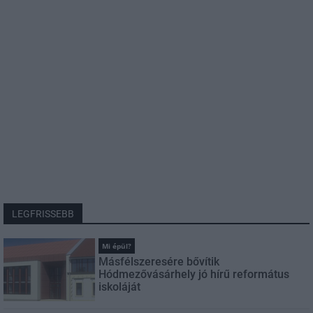
LEGFRISSEBB
Mi épül?
Másfélszeresére bővítik
Hódmezővásárhely jó hírű református
iskoláját