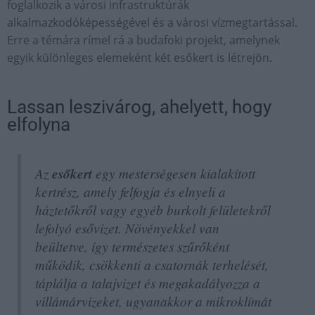
foglalkozik a városi infrastruktúrák
alkalmazkodóképességével és a városi vízmegtartással.
Erre a témára rímel rá a budafoki projekt, amelynek
egyik különleges elemeként két esőkert is létrejön.
Lassan leszivárog, ahelyett, hogy
elfolyna
Az
esőkert
egy mesterségesen kialakított
kertrész, amely felfogja és elnyeli a
háztetőkről vagy egyéb burkolt felületekről
lefolyó esővizet. Növényekkel van
beültetve, így természetes szűrőként
működik, csökkenti a csatornák terhelését,
táplálja a talajvizet és megakadályozza a
villámárvizeket, ugyanakkor a mikroklímát