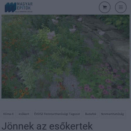
Klíma-X
esőkert
ÉVOSZ Fenntarthatósági Tagozat
Budafok
fenntarthatóság
Jönnek az esőkertek