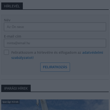
HÍRLEVÉL
Név
E-mail cím
Feliratkozom a hírlevélre és elfogadom az
adatvédelmi
szabályzatot!
FELIRATKOZÁS
IPARÁGI HÍREK
Iparági hírek