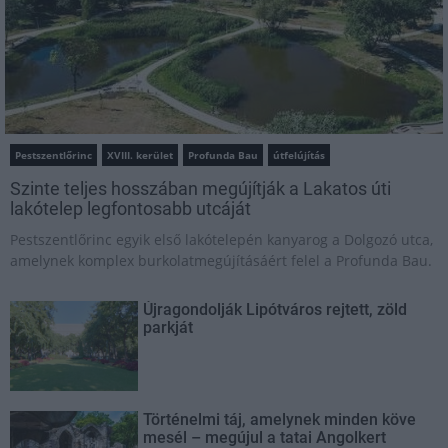
Pestszentlőrinc
XVIII. kerület
Profunda Bau
útfelújítás
Szinte teljes hosszában megújítják a Lakatos úti
lakótelep legfontosabb utcáját
Pestszentlőrinc egyik első lakótelepén kanyarog a Dolgozó utca,
amelynek komplex burkolatmegújításáért felel a Profunda Bau.
Újragondolják Lipótváros rejtett, zöld
parkját
Történelmi táj, amelynek minden köve
mesél – megújul a tatai Angolkert