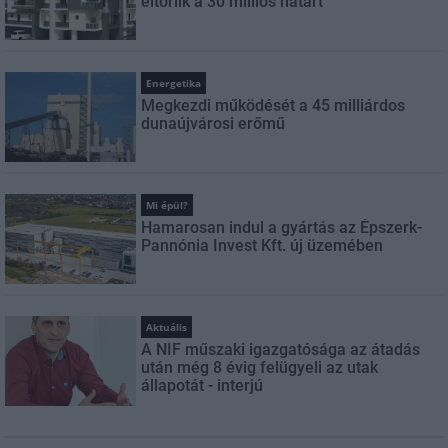
eltörlik a 30 milliós határt
Energetika
Megkezdi működését a 45 milliárdos
dunaújvárosi erőmű
Mi épül?
Hamarosan indul a gyártás az Épszerk-
Pannónia Invest Kft. új üzemében
Aktuális
A NIF műszaki igazgatósága az átadás
után még 8 évig felügyeli az utak
állapotát - interjú