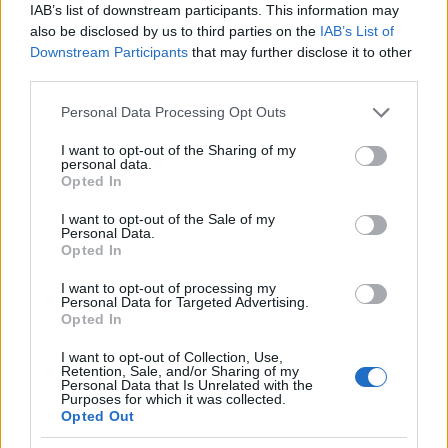
IAB’s list of downstream participants. This information may
also be disclosed by us to third parties on the
IAB’s List of
Downstream Participants
that may further disclose it to other
third parties.
Please note that this website/app uses one or more Google
Personal Data Processing Opt Outs
services and may gather and store information including but
not limited to your visit or usage behaviour. You may click to
I want to opt-out of the Sharing of my
personal data.
grant or deny consent to Google and its third-party tags to
Opted In
use your data for below specified purposes in below Google
Budapest
Zugló
Zsivora park
parkolók
consent section.
I want to opt-out of the Sale of my
Új vízáteresztő burkolatú parkolók épülnek Zuglóban
Personal Data.
– helyben tartják a csapadékvizet
Opted In
Keresik a kivitelezőt 45 új parkolóhely kialakítására Budapesten,
I want to opt-out of processing my
a XIV. kerületi Zsivora parkban. A beruházás számos
Personal Data for Targeted Advertising.
Opted In
klímavédelmi megoldást is tartalmaz: a csapadékvíz helyben
hasznosítását, a zöldfelület rendezését és a park megóvását.
I want to opt-out of Collection, Use,
Retention, Sale, and/or Sharing of my
Klíma-X
Personal Data that Is Unrelated with the
Purposes for which it was collected.
Opted Out