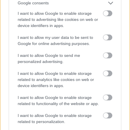
Google consents
I want to allow Google to enable storage
related to advertising like cookies on web or
device identifiers in apps.
I want to allow my user data to be sent to
Google for online advertising purposes.
I want to allow Google to send me
energiahatékonyság
Lindab
Lindab légtechnika
igényvezérelt szellőztetés
personalized advertising.
Nem az üres, hanem az okosan működő épület
energiatakarékos
I want to allow Google to enable storage
related to analytics like cookies on web or
A home office ösztönzésével is próbálták enyhíteni az
device identifiers in apps.
energiaválságot Magyarországon, ám - nem az üres, hanem az
okosan működő épület energiatakarékos. Tartós eredményt az
I want to allow Google to enable storage
épületgépészet rendszerszintű, a tényleges használathoz
related to functionality of the website or app.
igazodó működtetése hozhat az irodai, az ipari és a lakossági
szektorban egyaránt. Egyre sürgetőbb, hogy az épületek csak
I want to allow Google to enable storage
ott és akkor használjanak energiát, ahol és amikor arra valóban
related to personalization.
szükség van. A Lindab légtechnikai rendszerei ezt a szemléletet
képviselik, mérhető eredményekkel alátámasztva.