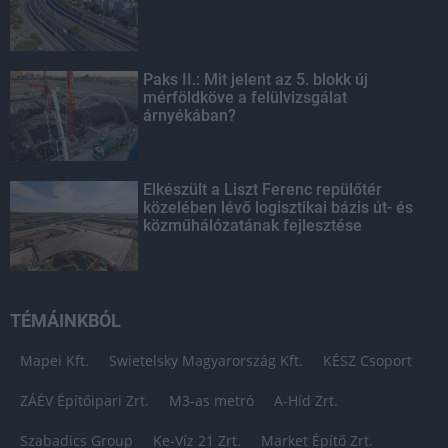
Paks II.: Mit jelent az 5. blokk új
mérföldköve a felülvizsgálat
árnyékában?
Elkészült a Liszt Ferenc repülőtér
közelében lévő logisztikai bázis út- és
közműhálózatának fejlesztése
TÉMÁINKBÓL
Mapei Kft.
Swietelsky Magyarország Kft.
KÉSZ Csoport
ZÁÉV Építőipari Zrt.
M3-as metró
A-Híd Zrt.
Szabadics Group
Ke-Víz 21 Zrt.
Market Építő Zrt.