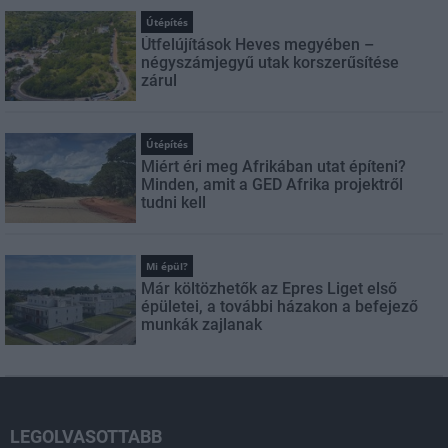
Útépítés
Útfelújítások Heves megyében –
négyszámjegyű utak korszerűsítése
zárul
Útépítés
Miért éri meg Afrikában utat építeni?
Minden, amit a GED Afrika projektről
tudni kell
Mi épül?
Már költözhetők az Epres Liget első
épületei, a további házakon a befejező
munkák zajlanak
LEGOLVASOTTABB