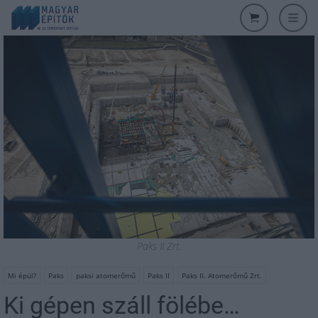
Paks II Zrt.
Mi épül?
Paks
paksi atomerőmű
Paks II
Paks II. Atomerőmű Zrt.
Ki gépen száll fölébe…