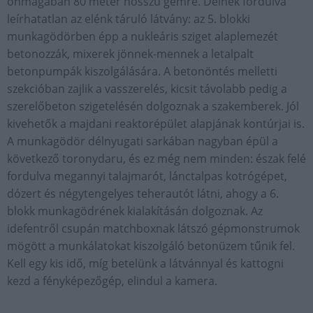
önmagában 80 méter hosszú gémre. Délnek fordulva
leírhatatlan az elénk táruló látvány: az 5. blokki
munkagödörben épp a nukleáris sziget alaplemezét
betonozzák, mixerek jönnek-mennek a letalpalt
betonpumpák kiszolgálására. A betonöntés melletti
szekcióban zajlik a vasszerelés, kicsit távolabb pedig a
szerelőbeton szigetelésén dolgoznak a szakemberek. Jól
kivehetők a majdani reaktorépület alapjának kontúrjai is.
A munkagödör délnyugati sarkában nagyban épül a
következő toronydaru, és ez még nem minden: észak felé
fordulva megannyi talajmarót, lánctalpas kotrógépet,
dózert és négytengelyes teherautót látni, ahogy a 6.
blokk munkagödrének kialakításán dolgoznak. Az
idefentről csupán matchboxnak látszó gépmonstrumok
mögött a munkálatokat kiszolgáló betonüzem tűnik fel.
Kell egy kis idő, míg betelünk a látvánnyal és kattogni
kezd a fényképezőgép, elindul a kamera.