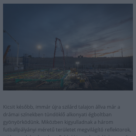
Kicsit később, immár újra szilárd talajon állva már a
drámai színekben tündöklő alkonyati égboltban
gyönyörködünk. Miközben kigyulladnak a három
futballpályányi méretű területet megvilágító reflektorok,