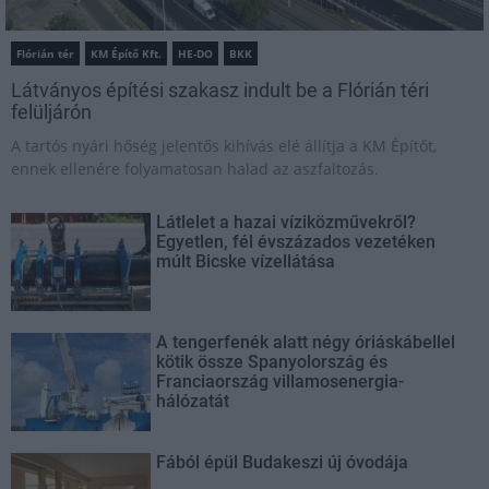
Flórián tér
KM Építő Kft.
HE-DO
BKK
Látványos építési szakasz indult be a Flórián téri
felüljárón
A tartós nyári hőség jelentős kihívás elé állítja a KM Építőt,
ennek ellenére folyamatosan halad az aszfaltozás.
Látlelet a hazai víziközművekről?
Egyetlen, fél évszázados vezetéken
múlt Bicske vízellátása
A tengerfenék alatt négy óriáskábellel
kötik össze Spanyolország és
Franciaország villamosenergia-
hálózatát
Fából épül Budakeszi új óvodája