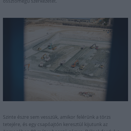
össztömegű szerkezetet.
Szinte észre sem vesszük, amikor felérünk a törzs
tetejére, és egy csapóajtón keresztül kijutunk az