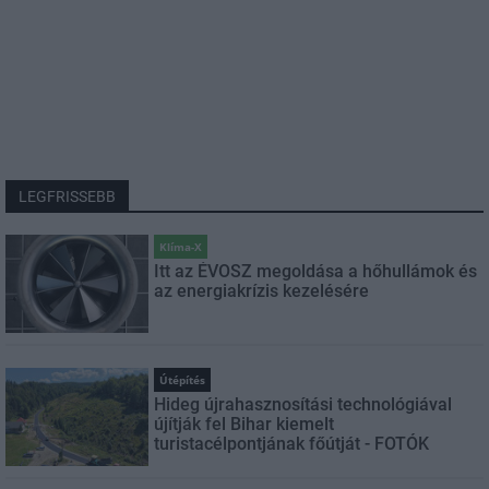
LEGFRISSEBB
Klíma-X
Itt az ÉVOSZ megoldása a hőhullámok és
az energiakrízis kezelésére
Útépítés
Hideg újrahasznosítási technológiával
újítják fel Bihar kiemelt
turistacélpontjának főútját - FOTÓK