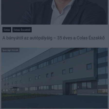
Colas
Colas Északkő
A bányától az autópályáig – 35 éves a Colas Északkő
Iparági hírek