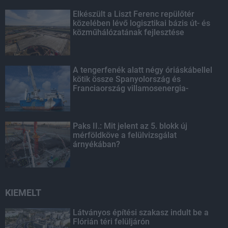
Elkészült a Liszt Ferenc repülőtér
közelében lévő logisztikai bázis út- és
közműhálózatának fejlesztése
A tengerfenék alatt négy óriáskábellel
kötik össze Spanyolország és
Franciaország villamosenergia-
hálózatát
Paks II.: Mit jelent az 5. blokk új
mérföldköve a felülvizsgálat
árnyékában?
KIEMELT
Látványos építési szakasz indult be a
Flórián téri felüljárón