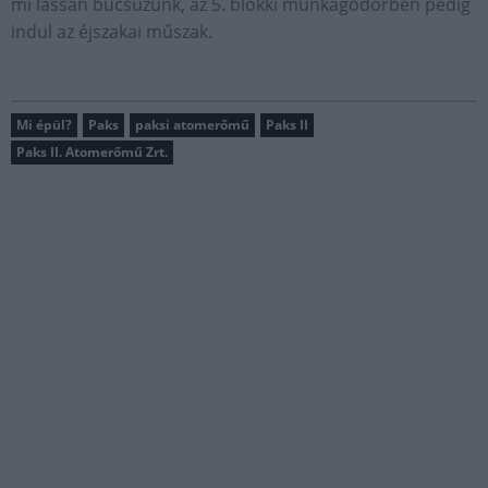
mi lassan búcsúzunk, az 5. blokki munkagödörben pedig
indul az éjszakai műszak.
Mi épül?
Paks
paksi atomerőmű
Paks II
Paks II. Atomerőmű Zrt.