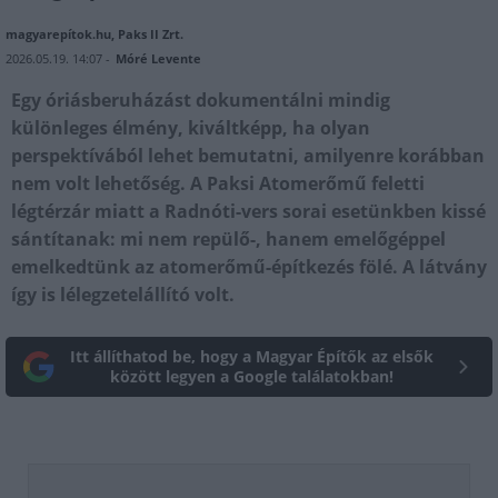
magyarepítok.hu, Paks II Zrt.
2026.05.19. 14:07 -
Móré Levente
Egy óriásberuházást dokumentálni mindig
különleges élmény, kiváltképp, ha olyan
perspektívából lehet bemutatni, amilyenre korábban
nem volt lehetőség. A Paksi Atomerőmű feletti
légtérzár miatt a Radnóti-vers sorai esetünkben kissé
sántítanak: mi nem repülő-, hanem emelőgéppel
emelkedtünk az atomerőmű-építkezés fölé. A látvány
így is lélegzetelállító volt.
Itt állíthatod be, hogy a Magyar Építők az elsők
között legyen a Google találatokban!