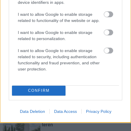
device identifiers in apps.
I want to allow Google to enable storage
related to functionality of the website or app.
I want to allow Google to enable storage
related to personalization.
Colas
Colas Alterra Zrt.
Üllő
VGP Park Budapest Aerozone
I want to allow Google to enable storage
Elkészült a Liszt Ferenc repülőtér közelében lévő
related to security, including authentication
logisztikai bázis út- és közműhálózatának fejlesztése
functionality and fraud prevention, and other
Komplex infrastruktúra-rendszert épített a Colas Alterra Zrt. a
user protection.
Liszt Ferenc Nemzetközi Repülőtér közelében. A VGP Park
Budapest Aerozone területén megvalósult vízellátó, szenny- és
csapadékvíz-elvezető rendszerek, az út- és külső elektromos
CONFIRM
hálózat kiépítés a legújabb, logisztikai csarnok kiszolgálását
szolgálja.
Data Deletion
Data Access
Privacy Policy
Még több zöld, még több virág és új
játszótér Debrecen egyik legfontosabb
terén