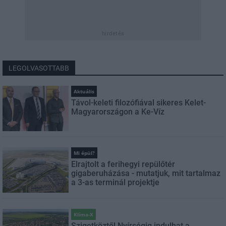
hirdetés
LEGOLVASOTTABB
Aktuális
Távol-keleti filozófiával sikeres Kelet-
Magyarországon a Ke-Víz
Mi épül?
Elrajtolt a ferihegyi repülőtér
gigaberuházása - mutatjuk, mit tartalmaz
a 3-as terminál projektje
Klíma-X
Szigetköztől Nyírségig indulhat a