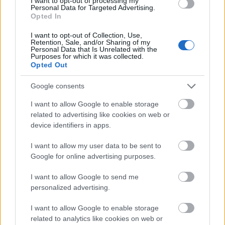
I want to opt-out of processing my
Personal Data for Targeted Advertising.
Opted In
I want to opt-out of Collection, Use,
Retention, Sale, and/or Sharing of my
Personal Data that Is Unrelated with the
Purposes for which it was collected.
Opted Out
Paks II
Paks
paksi atomerőmű
Paks II. Atomerőmű Zrt.
Paks II.: Mit jelent az 5. blokk új mérföldköve a
Google consents
felülvizsgálat árnyékában?
I want to allow Google to enable storage
Megkezdődött az 5. blokk reaktorépületének alaplemez-
related to advertising like cookies on web or
kivitelezése, miközben a felülvizsgálat arra keresi a választ,
device identifiers in apps.
hogy a megváltozott gazdasági és geopolitikai környezetben
milyen feltételek mellett érdemes továbbvinni Magyarország
I want to allow my user data to be sent to
egyik legnagyobb beruházását.
Google for online advertising purposes.
Mi épül?
I want to allow Google to send me
personalized advertising.
I want to allow Google to enable storage
related to analytics like cookies on web or