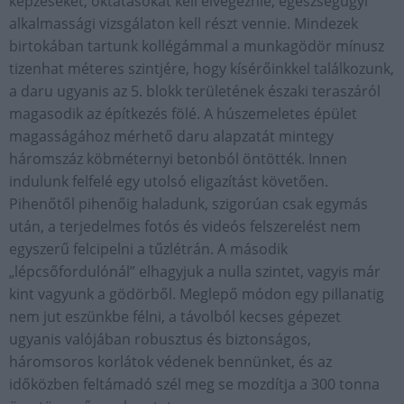
képzéseket, oktatásokat kell elvégeznie, egészségügyi
alkalmassági vizsgálaton kell részt vennie. Mindezek
birtokában tartunk kollégámmal a munkagödör mínusz
tizenhat méteres szintjére, hogy kísérőinkkel találkozunk,
a daru ugyanis az 5. blokk területének északi teraszáról
magasodik az építkezés fölé. A húszemeletes épület
magasságához mérhető daru alapzatát mintegy
háromszáz köbméternyi betonból öntötték. Innen
indulunk felfelé egy utolsó eligazítást követően.
Pihenőtől pihenőig haladunk, szigorúan csak egymás
után, a terjedelmes fotós és videós felszerelést nem
egyszerű felcipelni a tűzlétrán. A második
„lépcsőfordulónál” elhagyjuk a nulla szintet, vagyis már
kint vagyunk a gödörből. Meglepő módon egy pillanatig
nem jut eszünkbe félni, a távolból kecses gépezet
ugyanis valójában robusztus és biztonságos,
háromsoros korlátok védenek bennünket, és az
időközben feltámadó szél meg se mozdítja a 300 tonna