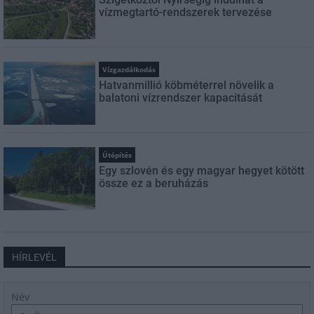
vízmegtartó-rendszerek tervezése
Vízgazdálkodás
Hatvanmillió köbméterrel növelik a
balatoni vízrendszer kapacitását
Útépítés
Egy szlovén és egy magyar hegyet kötött
össze ez a beruházás
HÍRLEVÉL
Név