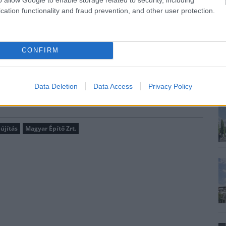
peronfelvonó helyére új, 1000 kg teherbírású,
cation functionality and fraud prevention, and other user protection.
amos meghajtású, vandálbiztos kialakítású
CONFIRM
l készíteni a felvonó beépítéséhez szükséges
kat és a hatósági engedélyeket. Ezt követően,
intén év végéig zárulhatnak.
Data Deletion
Data Access
Privacy Policy
újítás
Magyar Építő Zrt.