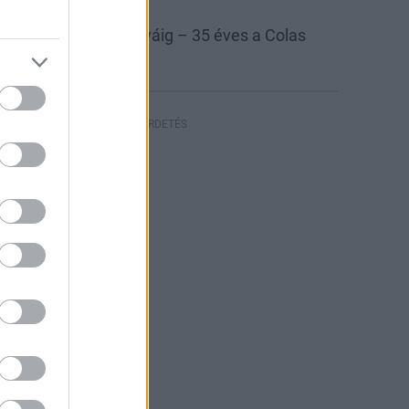
las
Colas Északkő
 bányától az autópályáig – 35 éves a Colas
szakkő
HIRDETÉS