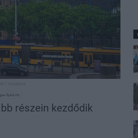
ÁV / Facebook
yar Építő Zrt.
abb részein kezdődik