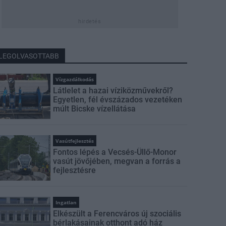
hirdetés
LEGOLVASOTTABB
Vízgazdálkodás
Látlelet a hazai víziközművekről?
Egyetlen, fél évszázados vezetéken
múlt Bicske vízellátása
Vasútfejlesztés
Fontos lépés a Vecsés-Üllő-Monor
vasút jövőjében, megvan a forrás a
fejlesztésre
Ingatlan
Elkészült a Ferencváros új szociális
bérlakásainak otthont adó ház