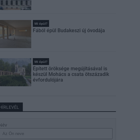
Mi épül?
Fából épül Budakeszi új óvodája
Mi épül?
Épített öröksége megújításával is
készül Mohács a csata ötszázadik
évfordulójára
HÍRLEVÉL
Név