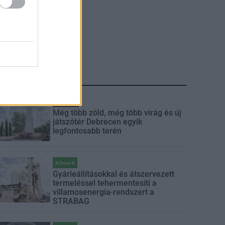
LEGFRISSEBB
Mi épül?
Még több zöld, még több virág és új
játszótér Debrecen egyik
legfontosabb terén
Klíma-X
Gyárleállításokkal és átszervezett
termeléssel tehermentesíti a
villamosenergia-rendszert a
STRABAG