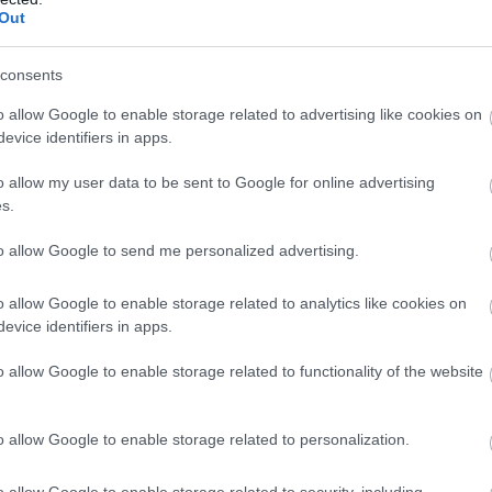
Co
Out
A
É
consents
o allow Google to enable storage related to advertising like cookies on
evice identifiers in apps.
ÁV / Facebook
o allow my user data to be sent to Google for online advertising
s.
is használható
to allow Google to send me personalized advertising.
luljáró felújítása próbafeltárásokkal kezdődik. A
várhatóan augusztus 15-én indulhatnak meg.
o allow Google to enable storage related to analytics like cookies on
 majd az aluljárót, mert a munkálatok csak részleges
evice identifiers in apps.
o allow Google to enable storage related to functionality of the website
i álmennyezet és padlóburkolat teljes cseréjét
, vízelvezetőkkel együtt, továbbá megújul a
o allow Google to enable storage related to personalization.
lépcsőkkel együtt. A beruházás várhatóan év
o allow Google to enable storage related to security, including