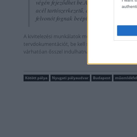
végén fejeződhet be.A használaton kívüli 
authenti
acél tartószerkezetű, aknával szerelt vill
felvonót fognak beépíteni.
A kivitelezési munkálatok megkezdése előtt el kel
tervdokumentációt, be kell szerezni tanúsítványo
várhatóan ősszel indulhatnak a munkálatok, és sz
Kötött pálya
Nyugati pályaudvar
Budapest
műemlékfel