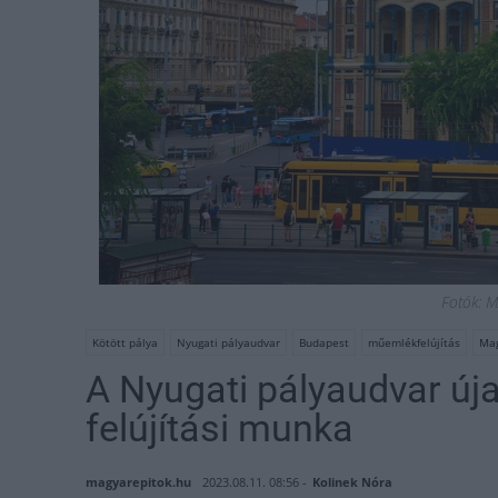
Fotók: M
Kötött pálya
Nyugati pályaudvar
Budapest
műemlékfelújítás
Mag
A Nyugati pályaudvar új
felújítási munka
magyarepitok.hu
2023.08.11. 08:56 -
Kolinek Nóra