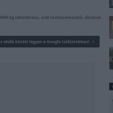
1000 kg teherbírású, acél tartószerkezetű, aknával
az elsők között legyen a Google találatokban!