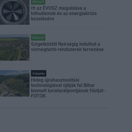
Klíma-X
Itt az ÉVOSZ megoldása a
hőhullámok és az energiakrízis
kezelésére
Klíma-X
Szigetköztől Nyírségig indulhat a
vízmegtartó-rendszerek tervezése
Útépítés
Hideg újrahasznosítási
technológiával újítják fel Bihar
kiemelt turistacélpontjának főútját -
FOTÓK