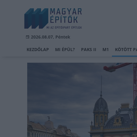
2026.08.07, Péntek
KEZDŐLAP
MI ÉPÜL?
PAKS II
M1
KÖTÖTT P