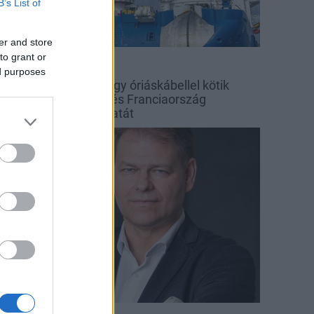
B’s List of
er and store
to grant or
d Eléctrica
ed purposes
 tengerfenék alatt négy óriáskábellel kötik
ssze Spanyolország és Franciaország
illamosenergia-hálózatát
arági hírek