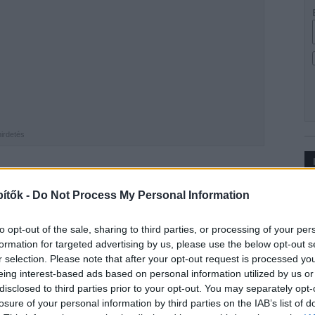
hirdetés
keresztaluljáró felújítása és a hozzátartozó
Ip
ítők -
Do Not Process My Personal Information
tet 2023. augusztus 10-én adták át – olvasható a
to opt-out of the sale, sharing to third parties, or processing of your per
formation for targeted advertising by us, please use the below opt-out s
r selection. Please note that after your opt-out request is processed y
édi váróval, azaz a 14-17. vágányokkal
eing interest-based ads based on personal information utilized by us or
észből áll, az egyik az aluljáró
disclosed to third parties prior to your opt-out. You may separately opt-
tainak felújítása, a másik pedig az
losure of your personal information by third parties on the IAB’s list of