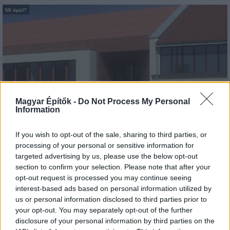
Mi épül?
Magyar Építők -
Do Not Process My Personal
Information
If you wish to opt-out of the sale, sharing to third parties, or
Hódmezővásárhely
iskolaépítés
oktatási beruházás
FERROÉP Zrt.
processing of your personal or sensitive information for
targeted advertising by us, please use the below opt-out
Másfélszeresére bővítik Hódmezővásárhely jó hírű
section to confirm your selection. Please note that after your
református iskoláját
opt-out request is processed you may continue seeing
A Szőnyi Benjámin Általános Iskola fejlesztését a FERROÉP
interest-based ads based on personal information utilized by
kivitelezheti; a munkák csaknem egy évig tartanak majd.
us or personal information disclosed to third parties prior to
your opt-out. You may separately opt-out of the further
Mi épül?
disclosure of your personal information by third parties on the