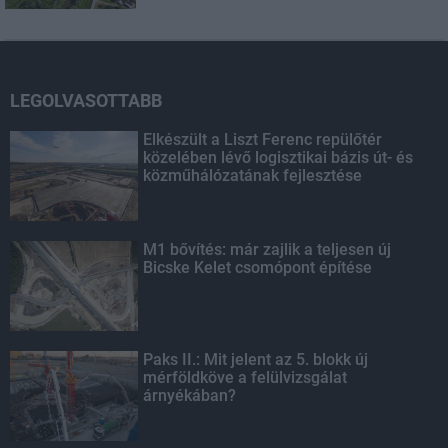
LEGOLVASOTTABB
Elkészült a Liszt Ferenc repülőtér
közelében lévő logisztikai bázis út- és
közműhálózatának fejlesztése
M1 bővítés: már zajlik a teljesen új
Bicske Kelet csomópont építése
Paks II.: Mit jelent az 5. blokk új
mérföldköve a felülvizsgálat
árnyékában?