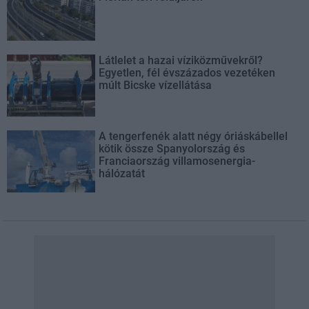
Látlelet a hazai víziközművekről?
Egyetlen, fél évszázados vezetéken
múlt Bicske vízellátása
A tengerfenék alatt négy óriáskábellel
kötik össze Spanyolország és
Franciaország villamosenergia-
hálózatát