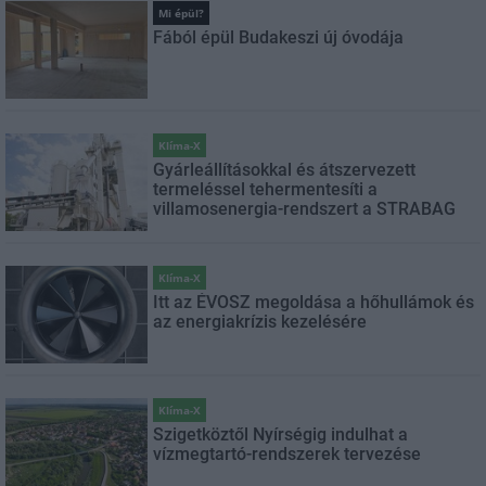
Mi épül?
Fából épül Budakeszi új óvodája
Klíma-X
Gyárleállításokkal és átszervezett
termeléssel tehermentesíti a
villamosenergia-rendszert a STRABAG
Klíma-X
Itt az ÉVOSZ megoldása a hőhullámok és
az energiakrízis kezelésére
Klíma-X
Szigetköztől Nyírségig indulhat a
vízmegtartó-rendszerek tervezése