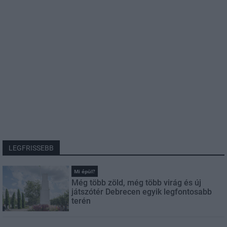
LEGFRISSEBB
Mi épül?
Még több zöld, még több virág és új
játszótér Debrecen egyik legfontosabb
terén