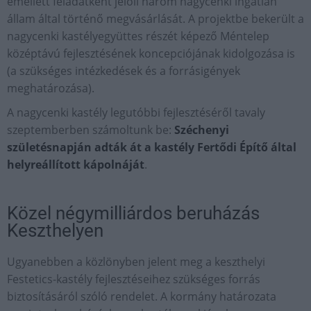
emellett feladatként jelöli három nagycenki ingatlan
állam által történő megvásárlását. A projektbe bekerült a
nagycenki kastélyegyüttes részét képező Méntelep
középtávú fejlesztésének koncepciójának kidolgozása is
(a szükséges intézkedések és a forrásigények
meghatározása).
A nagycenki kastély legutóbbi fejlesztéséről tavaly
szeptemberben számoltunk be:
Széchenyi
születésnapján adták át a kastély Fertődi Építő által
helyreállított kápolnáját
.
Közel négymilliárdos beruházás
Keszthelyen
Ugyanebben a közlönyben jelent meg a keszthelyi
Festetics-kastély fejlesztéseihez szükséges forrás
biztosításáról szóló rendelet. A kormány határozata