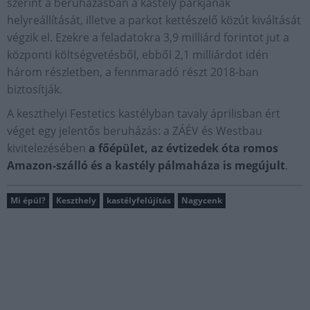
szerint a beruházásban a kastély parkjának
helyreállítását, illetve a parkot kettészelő közút kiváltását
végzik el. Ezekre a feladatokra 3,9 milliárd forintot jut a
központi költségvetésből, ebből 2,1 milliárdot idén
három részletben, a fennmaradó részt 2018-ban
biztosítják.
A keszthelyi Festetics kastélyban tavaly áprilisban ért
véget egy jelentős beruházás: a ZÁÉV és Westbau
kivitelezésében
a főépület, az évtizedek óta romos
Amazon-szálló és a kastély pálmaháza is megújult
.
Mi épül?
Keszthely
kastélyfelújítás
Nagycenk