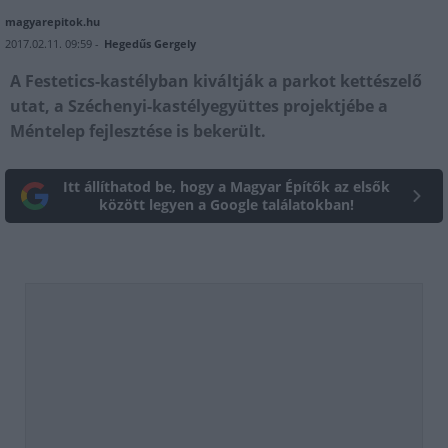
magyarepitok.hu
2017.02.11. 09:59 -
Hegedűs Gergely
A Festetics-kastélyban kiváltják a parkot kettészelő
utat, a Széchenyi-kastélyegyüttes projektjébe a
Méntelep fejlesztése is bekerült.
Itt állíthatod be, hogy a Magyar Építők az elsők
között legyen a Google találatokban!