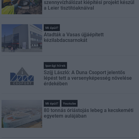
szennyvízhálózat kiépítési projekt készül
a Leier tisztítóaknáival
Mi épül?
Átadták a Vasas újjáépített
kézilabdacsarnokát
Iparági hírek
Szíjj László: A Duna Csoport jelentős
lépést tett a versenyképesség növelése
érdekében
Mi épül?
Youtube
80 tonnás óriástojás lebeg a kecskeméti
egyetem aulájában