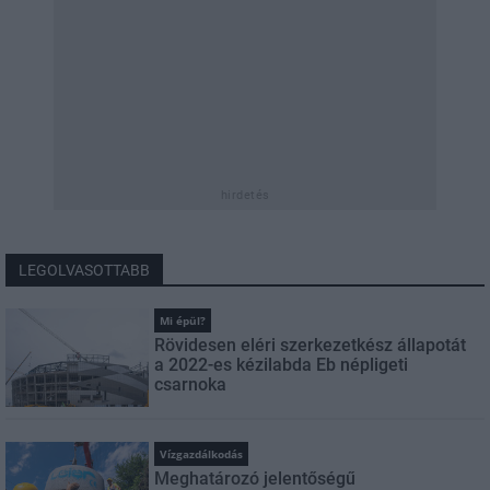
hirdetés
LEGOLVASOTTABB
Mi épül?
Rövidesen eléri szerkezetkész állapotát
a 2022-es kézilabda Eb népligeti
csarnoka
Vízgazdálkodás
Meghatározó jelentőségű