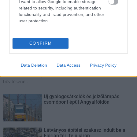
I want to allow Google to enable storage
related to security, including authentication
functionality and fraud prevention, and other
user protection.
MKIF Magyar Koncessziós Infrastruktúra Fejlesztő Zrt.
M1-es autópálya
Bicske
csomópont
CONFIRM
M1 bővítés: már zajlik a teljesen új Bicske Kelet
csomópont építése
Data Deletion
Data Access
Privacy Policy
Tizenegy meglévő csomópontot korszerűsít és négy új,
különszintű csomópontot hoz létre az MKIF az M1-es
bővítésénél.
Új gyalogosátkelők és jelzőlámpás
csomópont épül Angyalföldön
Látványos építési szakasz indult be a
Flórián téri felüljárón