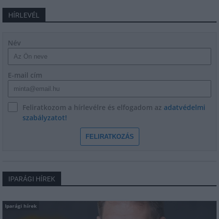
HÍRLEVÉL
Név
E-mail cím
Feliratkozom a hírlevélre és elfogadom az
adatvédelmi
szabályzatot!
FELIRATKOZÁS
IPARÁGI HÍREK
Iparági hírek