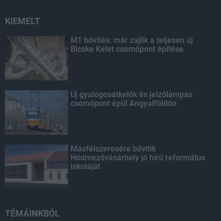
KIEMELT
M1 bővítés: már zajlik a teljesen új
Bicske Kelet csomópont építése
Új gyalogosátkelők és jelzőlámpás
csomópont épül Angyalföldön
Másfélszeresére bővítik
Hódmezővásárhely jó hírű református
iskoláját
TÉMÁINKBÓL