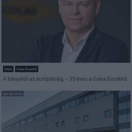
Colas
Colas Északkő
A bányától az autópályáig – 35 éves a Colas Északkő
Iparági hírek