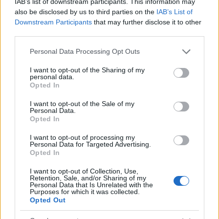
IAB’s list of downstream participants. This information may
also be disclosed by us to third parties on the
IAB’s List of
Downstream Participants
that may further disclose it to other
third parties.
Please note that this website/app uses one or more Google
Personal Data Processing Opt Outs
services and may gather and store information including but
not limited to your visit or usage behaviour. You may click to
I want to opt-out of the Sharing of my
personal data.
grant or deny consent to Google and its third-party tags to
Opted In
use your data for below specified purposes in below Google
consent section.
I want to opt-out of the Sale of my
Personal Data.
Paks II
Paks
paksi atomerőmű
Paks II. Atomerőmű Zrt.
Opted In
Paks II.: Mit jelent az 5. blokk új mérföldköve a
I want to opt-out of processing my
felülvizsgálat árnyékában?
Personal Data for Targeted Advertising.
Opted In
Megkezdődött az 5. blokk reaktorépületének alaplemez-
kivitelezése, miközben a felülvizsgálat arra keresi a választ,
I want to opt-out of Collection, Use,
Retention, Sale, and/or Sharing of my
hogy a megváltozott gazdasági és geopolitikai környezetben
Personal Data that Is Unrelated with the
milyen feltételek mellett érdemes továbbvinni Magyarország
Purposes for which it was collected.
egyik legnagyobb beruházását.
Opted Out