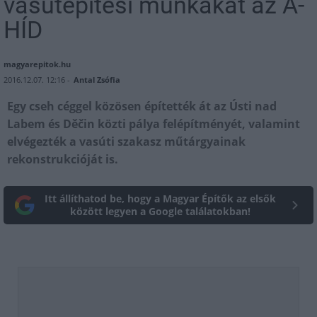
vasútépítési munkákat az A-
HÍD
magyarepitok.hu
2016.12.07. 12:16 -
Antal Zsófia
Egy cseh céggel közösen építették át az Ústi nad
Labem és Děčin közti pálya felépítményét, valamint
elvégezték a vasúti szakasz műtárgyainak
rekonstrukcióját is.
Itt állíthatod be, hogy a Magyar Építők az elsők
között legyen a Google találatokban!