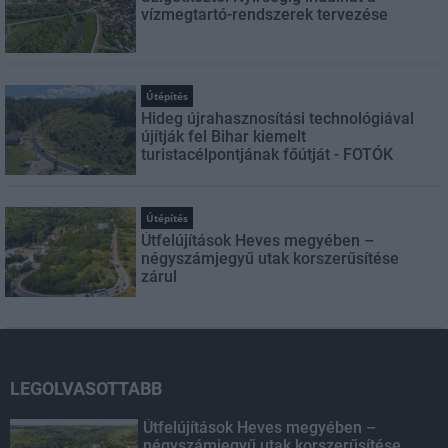
vízmegtartó-rendszerek tervezése
Útépítés
Hideg újrahasznosítási technológiával
újítják fel Bihar kiemelt
turistacélpontjának főútját - FOTÓK
Útépítés
Útfelújítások Heves megyében –
négyszámjegyű utak korszerűsítése
zárul
LEGOLVASOTTABB
Útfelújítások Heves megyében –
négyszámjegyű utak korszerűsítése