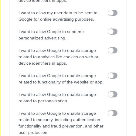
device identifiers in apps.
épületgépészet
magasépítés
interjú
ÉVOSZ Épületgépészeti Tagozat
I want to allow my user data to be sent to
Épületgépészet nélkül nincs építőipar! – interjú Barótfi
Google for online advertising purposes.
Istvánnal
Bár sokat tettek érte, a hazai épületgépészet még ma sem kapja
I want to allow Google to send me
meg az iparágban mérhető súlyához méltó elismertséget és
personalized advertising.
képviseletet; azonban most új lendületet kaphat az ÉVOSZ-ban
létrejött tagozat által. Prof. Dr. Barótfi Istvánnal, az ÉVOSZ
I want to allow Google to enable storage
Épületgépész Tagozatának ügyvezetőjével beszélgettünk.
related to analytics like cookies on web or
device identifiers in apps.
Aktuális
I want to allow Google to enable storage
related to functionality of the website or app.
I want to allow Google to enable storage
related to personalization.
I want to allow Google to enable storage
related to security, including authentication
functionality and fraud prevention, and other
user protection.