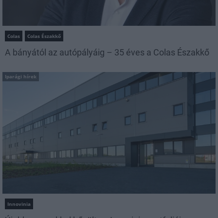
Colas
Colas Északkő
A bányától az autópályáig – 35 éves a Colas Északkő
Iparági hírek
Innovinia