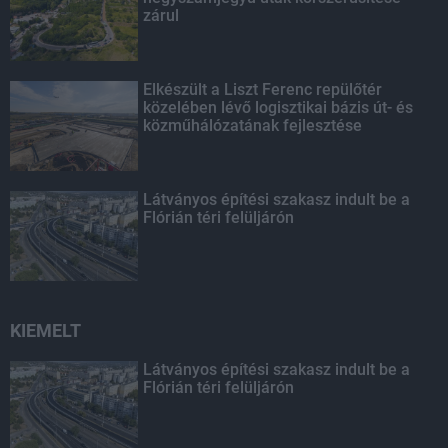
zárul
Elkészült a Liszt Ferenc repülőtér
közelében lévő logisztikai bázis út- és
közműhálózatának fejlesztése
Látványos építési szakasz indult be a
Flórián téri felüljárón
KIEMELT
Látványos építési szakasz indult be a
Flórián téri felüljárón