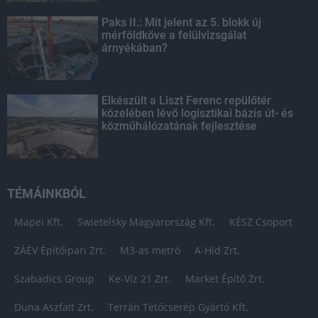
Paks II.: Mit jelent az 5. blokk új
mérföldköve a felülvizsgálat
árnyékában?
Elkészült a Liszt Ferenc repülőtér
közelében lévő logisztikai bázis út- és
közműhálózatának fejlesztése
TÉMÁINKBÓL
Mapei Kft.
Swietelsky Magyarország Kft.
KÉSZ Csoport
ZÁÉV Építőipari Zrt.
M3-as metró
A-Híd Zrt.
Szabadics Group
Ke-Víz 21 Zrt.
Market Építő Zrt.
Duna Aszfalt Zrt.
Terrán Tetőcserép Gyártó Kft.