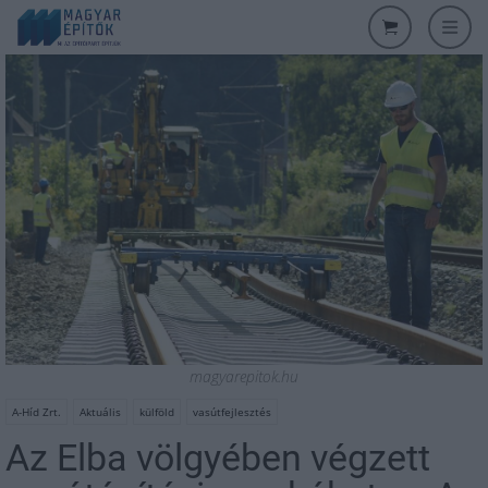
magyarepitok.hu
A-Híd Zrt.
Aktuális
külföld
vasútfejlesztés
Az Elba völgyében végzett