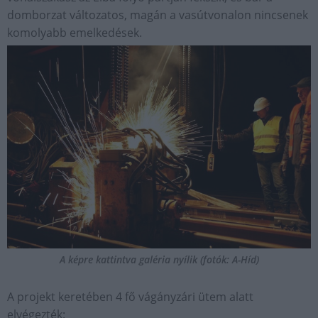
domborzat változatos, magán a vasútvonalon nincsenek
komolyabb emelkedések.
A képre kattintva galéria nyílik (fotók: A-Híd)
A projekt keretében 4 fő vágányzári ütem alatt
elvégezték: