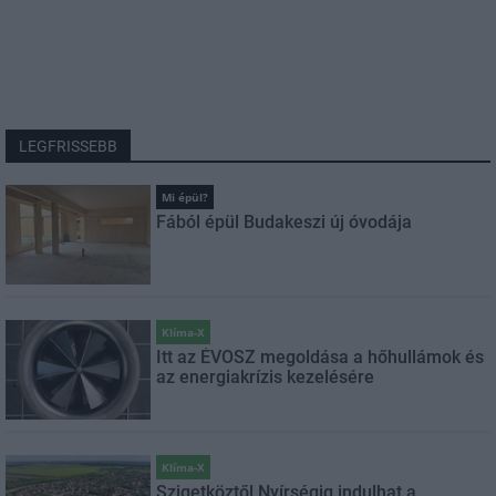
LEGFRISSEBB
Mi épül?
Fából épül Budakeszi új óvodája
Klíma-X
Itt az ÉVOSZ megoldása a hőhullámok és
az energiakrízis kezelésére
Klíma-X
Szigetköztől Nyírségig indulhat a