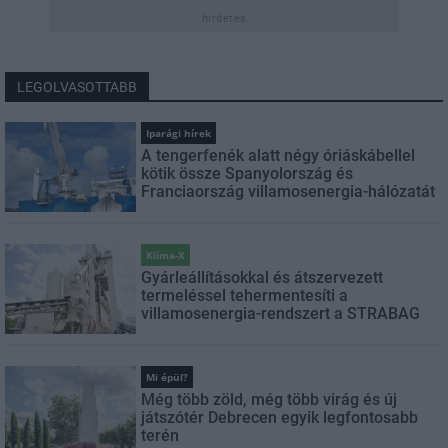
hirdetés
LEGOLVASOTTABB
Iparági hírek
A tengerfenék alatt négy óriáskábellel
kötik össze Spanyolország és
Franciaország villamosenergia-hálózatát
Klíma-X
Gyárleállításokkal és átszervezett
termeléssel tehermentesíti a
villamosenergia-rendszert a STRABAG
Mi épül?
Még több zöld, még több virág és új
játszótér Debrecen egyik legfontosabb
terén