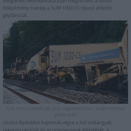
ideiglenes helyreállítása után megtörtént a vasúti
felépítmény cseréje a SUM 1000 CS típusú átépítő
géplánccal.
SUM 1000-CS átépítő gép (fotó: magyarepitok.hu) - A képre kattintva
galéria nyílik!
Utolsó lépésként hajtották végre a híd műtárgyak
rekonstrukcióját és az utasperonok átépítését, a