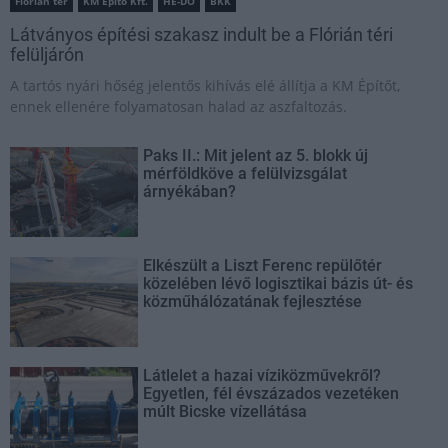
Flórián tér
KM Építő Kft.
HE-DO
BKK
Látványos építési szakasz indult be a Flórián téri
felüljárón
A tartós nyári hőség jelentős kihívás elé állítja a KM Építőt,
ennek ellenére folyamatosan halad az aszfaltozás.
Paks II.: Mit jelent az 5. blokk új
mérföldköve a felülvizsgálat
árnyékában?
Elkészült a Liszt Ferenc repülőtér
közelében lévő logisztikai bázis út- és
közműhálózatának fejlesztése
Látlelet a hazai víziközművekről?
Egyetlen, fél évszázados vezetéken
múlt Bicske vízellátása