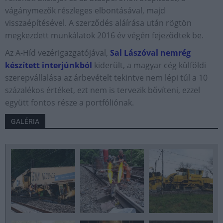
vágánymezők részleges elbontásával, majd
visszaépítésével. A szerződés aláírása után rögtön
megkezdett munkálatok 2016 év végén fejeződtek be.
Az A-Híd vezérigazgatójával,
Sal Lászóval nemrég
készített interjúnkból
kiderült, a magyar cég külföldi
szerepvállalása az árbevételt tekintve nem lépi túl a 10
százalékos értéket, ezt nem is tervezik bővíteni, ezzel
együtt fontos része a portfóliónak.
GALÉRIA