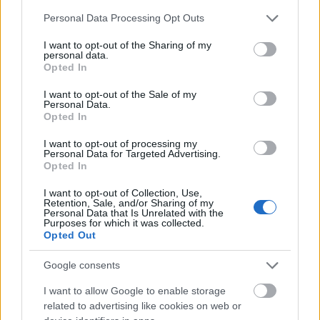
Please note that this website/app uses one or more Google
Personal Data Processing Opt Outs
services and may gather and store information including but
hirdetés
not limited to your visit or usage behaviour. You may click to
I want to opt-out of the Sharing of my
personal data.
grant or deny consent to Google and its third-party tags to
Opted In
use your data for below specified purposes in below Google
consent section.
I want to opt-out of the Sale of my
Personal Data.
AJÁNLÓ
Opted In
I want to opt-out of processing my
Aktuális
Personal Data for Targeted Advertising.
Opted In
I want to opt-out of Collection, Use,
Retention, Sale, and/or Sharing of my
Personal Data that Is Unrelated with the
Purposes for which it was collected.
Opted Out
Google consents
I want to allow Google to enable storage
related to advertising like cookies on web or