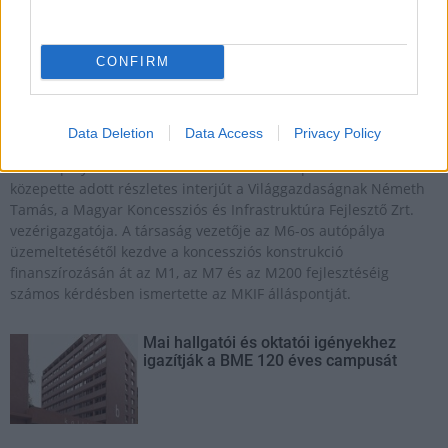
MKIF Magyar Koncessziós Infrastruktúra Fejlesztő Zrt.
autópályafejlesztés
CONFIRM
M7-es autópálya
M6-os autópálya
MKIF: a koncessziós szerződés érvényes, a
fejlesztések folytatásához mielőbbi állami döntések
Data Deletion
Data Access
Privacy Policy
szükségesek
Az autópálya-koncessziót övező szakmai és politikai viták
közepette adott részletes interjút a Világgazdaságnak Németh
Tamás, a Magyar Koncessziós és Infrastruktúra Fejlesztő Zrt.
vezérigazgatója. A társaság vezetője az M6-os autópálya
üzemeltetésétől kezdve a koncessziós konstrukció
finanszírozásán át az M1, az M7 és az M200 fejlesztéséig
számos kérdésben ismertette az MKIF álláspontját.
Mai hallgatói és oktatói igényekhez
igazítják a BME 120 éves campusát