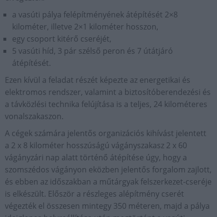
a vasúti pálya felépítményének átépítését 2×8
kilométer, illetve 2×1 kilométer hosszon,
egy csoport kitérő cseréjét,
5 vasúti híd, 3 pár szélső peron és 7 útátjáró
átépítését.
Ezen kívül a feladat részét képezte az energetikai és
elektromos rendszer, valamint a biztosítóberendezési és
a távközlési technika felújítása is a teljes, 24 kilométeres
vonalszakaszon.
A cégek számára jelentős organizációs kihívást jelentett
a 2 x 8 kilométer hosszúságú vágányszakasz 2 x 60
vágányzári nap alatt történő átépítése úgy, hogy a
szomszédos vágányon eközben jelentős forgalom zajlott,
és ebben az időszakban a műtárgyak felszerkezet-cseréje
is elkészült. Először a részleges alépítmény cserét
végezték el összesen mintegy 350 méteren, majd a pálya