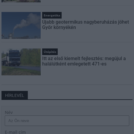
Energetika
Újabb geotermikus nagyberuházás jöhet
Győr környékén
Útépítés
Itt az első kiemelt fejlesztés: megújul a
halálútként emlegetett 471-es
HÍRLEVÉL
Név
E-mail cím