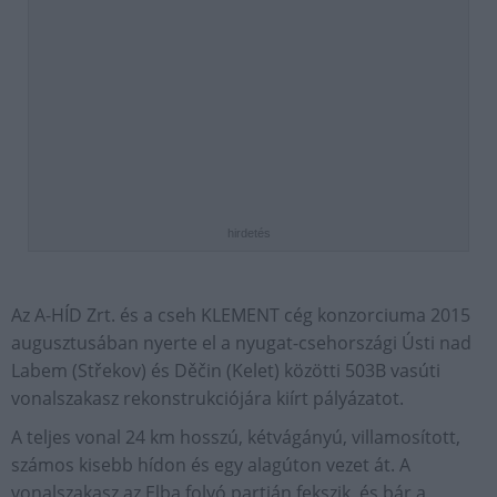
hirdetés
Az A-HÍD Zrt. és a cseh KLEMENT cég konzorciuma 2015
augusztusában nyerte el a nyugat-csehországi Ústi nad
Labem (Střekov) és Děčin (Kelet) közötti 503B vasúti
vonalszakasz rekonstrukciójára kiírt pályázatot.
A teljes vonal 24 km hosszú, kétvágányú, villamosított,
számos kisebb hídon és egy alagúton vezet át. A
vonalszakasz az Elba folyó partján fekszik, és bár a