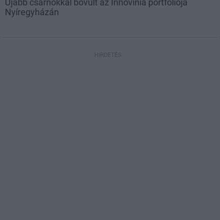
Újabb csarnokkal bővült az Innovinia portfoliója
Nyíregyházán
HIRDETÉS