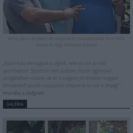
Boros János (középen) két magasépítő munkatársával, Poór Pállal
(balra) és Nagy Andrással (jobbra)
„Közel húsz éve vagyok a cégnél, nem ez volt az első
sportnapom. Sportolni nem tudtam, hiszen úgymond
szolgálatban voltam, de én is nagyon jól éreztem magam.
Mindenkitől pozitív visszajelzés érkezett és ez volt a lényeg”
-
mondta a dolgozó.
GALÉRIA