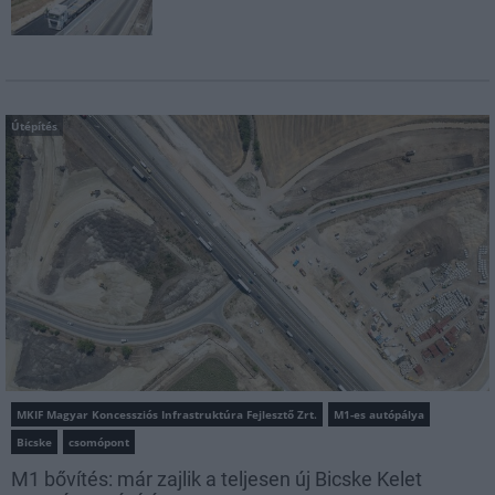
Útépítés
MKIF Magyar Koncessziós Infrastruktúra Fejlesztő Zrt.
M1-es autópálya
Bicske
csomópont
M1 bővítés: már zajlik a teljesen új Bicske Kelet