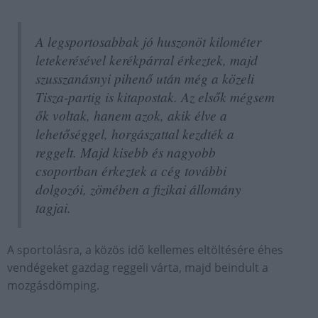
A legsportosabbak jó huszonöt kilométer
letekerésével kerékpárral érkeztek, majd
szusszanásnyi pihenő után még a közeli
Tisza-partig is kitapostak. Az elsők mégsem
ők voltak, hanem azok, akik élve a
lehetőséggel, horgászattal kezdték a
reggelt. Majd kisebb és nagyobb
csoportban érkeztek a cég további
dolgozói, zömében a fizikai állomány
tagjai.
A sportolásra, a közös idő kellemes eltöltésére éhes
vendégeket gazdag reggeli várta, majd beindult a
mozgásdömping.