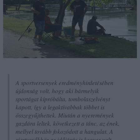
A sportversenyek eredményhirdetésében
újdonság volt, hogy aki bármelyik
sportágat kipróbálta, tombolaszelvényt
kapott, így a legaktívabbak többet is
összegyűjthettek. Miután a nyeremények
gazdára leltek, következett a tánc, az ének,
mellyel tovább fokozódott a hangulat. A
résztvevőkhöz az időjárás is kegyes volt,