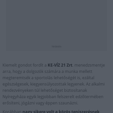
hirdetés
Kiemelt gondot fordít a
KE-VÍZ 21 Zrt
. menedzsmentje
arra, hogy a dolgozók számára a munka mellett
megteremtsék a sportolás lehetőségét is, ezáltal
egészségesek, kiegyensúlyozottak legyenek. Az alkalmi
rendezvényeken túl lehetőséget biztosítanak
Nyíregyháza egyik legjobban felszerelt edzőtermében
erősíteni, jógázni vagy éppen szaunázni.
Korábban
nagy sikere volt a közös teniszezésnek
,