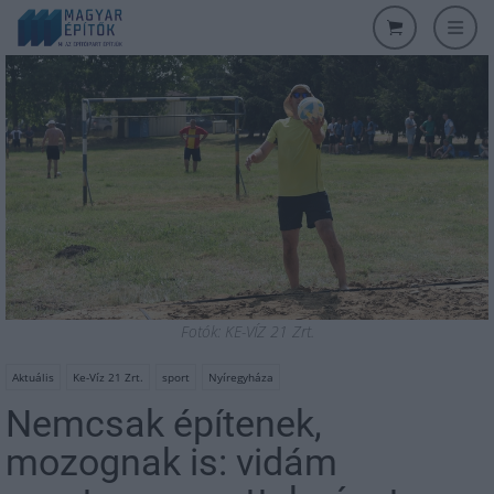
Fotók: KE-VÍZ 21 Zrt.
Aktuális
Ke-Víz 21 Zrt.
sport
Nyíregyháza
Nemcsak építenek,
mozognak is: vidám