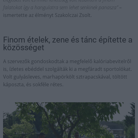
falatokat így a hangulatra sem lehet senkinek panasza”
–
ismertette az élményt Szakolczai Zsolt.
Finom ételek, zene és tánc építette a
közösséget
A szervezők gondoskodtak a megfelelő kalóriabevitelről
is, ízletes ebéddel szolgálták ki a megfáradt sportolókat.
Volt gulyásleves, marhapörkölt sztrapacskával, töltött
káposzta, és sokféle rétes.