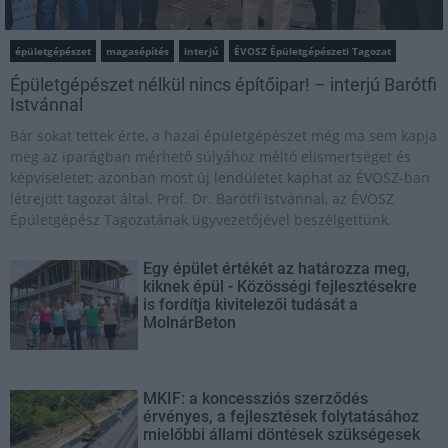
épületgépészet
magasépítés
interjú
ÉVOSZ Épületgépészeti Tagozat
Épületgépészet nélkül nincs építőipar! – interjú Barótfi
Istvánnal
Bár sokat tettek érte, a hazai épületgépészet még ma sem kapja
meg az iparágban mérhető súlyához méltó elismertséget és
képviseletet; azonban most új lendületet kaphat az ÉVOSZ-ban
létrejött tagozat által. Prof. Dr. Barótfi Istvánnal, az ÉVOSZ
Épületgépész Tagozatának ügyvezetőjével beszélgettünk.
Egy épület értékét az határozza meg,
kiknek épül - Közösségi fejlesztésekre
is fordítja kivitelezői tudását a
MolnárBeton
MKIF: a koncessziós szerződés
érvényes, a fejlesztések folytatásához
mielőbbi állami döntések szükségesek