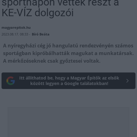
sportnapon vettek részt a
KE-VÍZ dolgozói
magyarepitok.hu
2023.08.17. 08:33 -
Bíró Beáta
A nyíregyházi cég jó hangulatú rendezvényén számos
sportágban kipróbálhatták magukat a munkatársak.
A mérkőzéseknek csak győztesei voltak.
Itt állíthatod be, hogy a Magyar Építők az elsők
között legyen a Google találatokban!