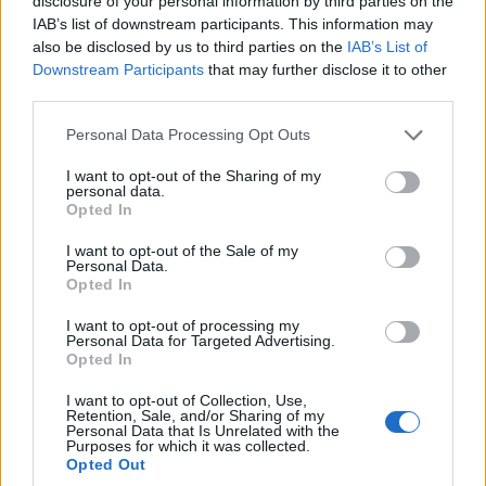
disclosure of your personal information by third parties on the
IAB’s list of downstream participants. This information may
also be disclosed by us to third parties on the
IAB’s List of
Downstream Participants
that may further disclose it to other
third parties.
Please note that this website/app uses one or more Google
Personal Data Processing Opt Outs
services and may gather and store information including but
not limited to your visit or usage behaviour. You may click to
I want to opt-out of the Sharing of my
personal data.
grant or deny consent to Google and its third-party tags to
Opted In
use your data for below specified purposes in below Google
consent section.
I want to opt-out of the Sale of my
Personal Data.
Opted In
I want to opt-out of processing my
Personal Data for Targeted Advertising.
Opted In
I want to opt-out of Collection, Use,
Retention, Sale, and/or Sharing of my
Personal Data that Is Unrelated with the
Purposes for which it was collected.
Opted Out