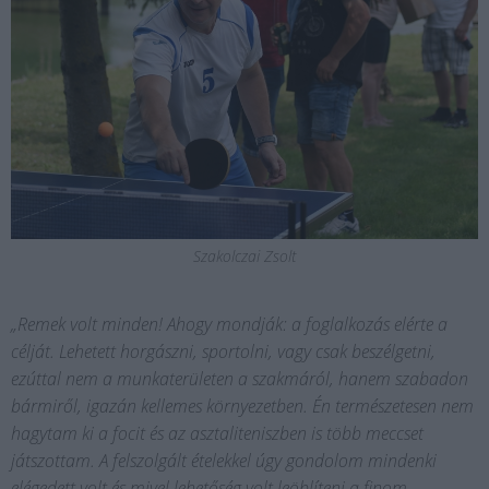
Szakolczai Zsolt
„Remek volt minden! Ahogy mondják: a foglalkozás elérte a
célját. Lehetett horgászni, sportolni, vagy csak beszélgetni,
ezúttal nem a munkaterületen a szakmáról, hanem szabadon
bármiről, igazán kellemes környezetben. Én természetesen nem
hagytam ki a focit és az asztaliteniszben is több meccset
játszottam. A felszolgált ételekkel úgy gondolom mindenki
elégedett volt és mivel lehetőség volt leöblíteni a finom