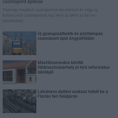
csomópont építése
Tizenegy meglévő csomópontot korszerűsít és négy új,
különszintű csomópontot hoz létre az MKIF az M1-es
bővítésénél.
Új gyalogosátkelők és jelzőlámpás
csomópont épül Angyalföldön
Másfélszeresére bővítik
Hódmezővásárhely jó hírű református
iskoláját
Látványos építési szakasz indult be a
Flórián téri felüljárón