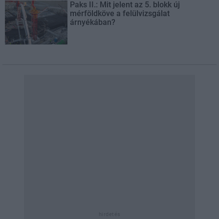
Paks II.: Mit jelent az 5. blokk új
mérföldköve a felülvizsgálat
árnyékában?
hirdetés