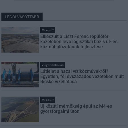
LEGOLVASOTTABB
Mi épül?
Elkészült a Liszt Ferenc repülőtér
közelében lévő logisztikai bázis út- és
közműhálózatának fejlesztése
Vízgazdálkodás
Látlelet a hazai víziközművekről?
Egyetlen, fél évszázados vezetéken múlt
Bicske vízellátása
Mi épül?
Új közúti mérnökség épül az M4-es
gyorsforgalmi úton