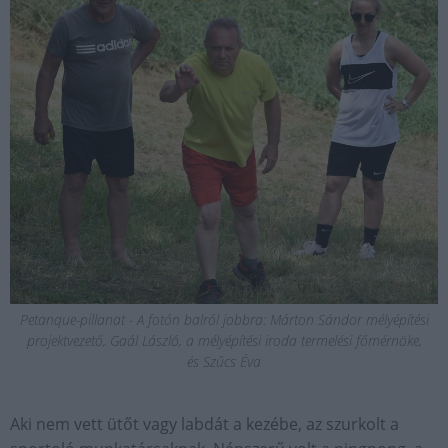
Petanque-pillanat - A fotón balról jobbra: Márton Sándor mélyépítési
projektvezető, Gaál László, a mélyépítési iroda termelési főmérnöke,
és Szűcs Éva
Aki nem vett ütőt vagy labdát a kezébe, az szurkolt a