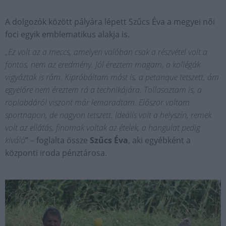
A dolgozók között pályára lépett Szűcs Éva a megyei női
foci egyik emblematikus alakja is.
„Ez volt az a meccs, amelyen valóban csak a részvétel volt a
fontos, nem az eredmény. Jól éreztem magam, a kollégák
vigyáztak is rám. Kipróbáltam mást is, a petanque tetszett, ám
egyelőre nem éreztem rá a technikájára. Tollasoztam is, a
röplabdáról viszont már lemaradtam. Először voltam
sportnapon, de nagyon tetszett. Ideális volt a helyszín, remek
volt az ellátás, finomak voltak az ételek, a hangulat pedig
kiváló
” – foglalta össze
Szűcs Éva
, aki egyébként a
központi iroda pénztárosa.