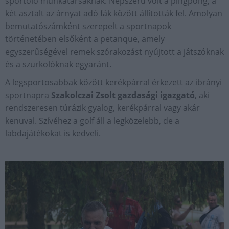
sportoló munkatársaknak. Népszerű volt a pingpong, a
két asztalt az árnyat adó fák között állították fel. Amolyan
bemutatószámként szerepelt a sportnapok
történetében elsőként a petanque, amely
egyszerűségével remek szórakozást nyújtott a játszóknak
és a szurkolóknak egyaránt.
A legsportosabbak között kerékpárral érkezett az ibrányi
sportnapra
Szakolczai Zsolt gazdasági igazgató
, aki
rendszeresen túrázik gyalog, kerékpárral vagy akár
kenuval. Szívéhez a golf áll a legközelebb, de a
labdajátékokat is kedveli.