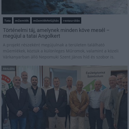
Tata
műemlék
műemlékfelújítás
restaurálás
Történelmi táj, amelynek minden köve mesél –
megújul a tatai Angolkert
A projekt részeként megújulnak a területen található
műemlékek, köztük a különleges Műromok, valamint a közeli
Várkanyarban álló Nepomuki Szent János híd és szobor is.
Aktuális