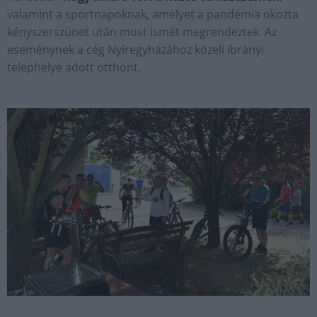
valamint a sportnapoknak, amelyet a pandémia okozta
kényszerszünet után most ismét megrendeztek. Az
eseménynek a cég Nyíregyházához közeli ibrányi
telephelye adott otthont.