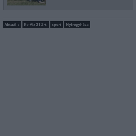
Aktuális
Ke-Víz 21 Zrt.
sport
Nyíregyháza