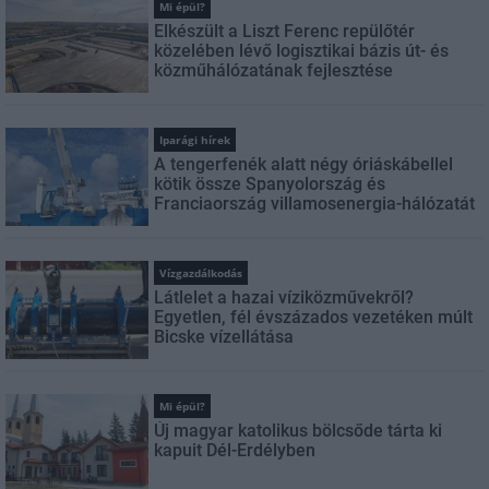
Mi épül?
Elkészült a Liszt Ferenc repülőtér
közelében lévő logisztikai bázis út- és
közműhálózatának fejlesztése
Iparági hírek
A tengerfenék alatt négy óriáskábellel
kötik össze Spanyolország és
Franciaország villamosenergia-hálózatát
Vízgazdálkodás
Látlelet a hazai víziközművekről?
Egyetlen, fél évszázados vezetéken múlt
Bicske vízellátása
Mi épül?
Új magyar katolikus bölcsőde tárta ki
kapuit Dél-Erdélyben