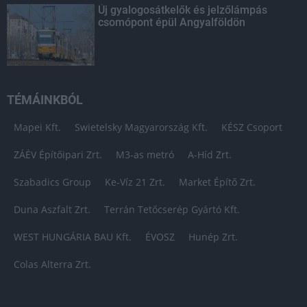
Új gyalogosátkelők és jelzőlámpás
csomópont épül Angyalföldön
TÉMÁINKBÓL
Mapei Kft.
Swietelsky Magyarország Kft.
KÉSZ Csoport
ZÁÉV Építőipari Zrt.
M3-as metró
A-Híd Zrt.
Szabadics Group
Ke-Víz 21 Zrt.
Market Építő Zrt.
Duna Aszfalt Zrt.
Terrán Tetőcserép Gyártó Kft.
WEST HUNGÁRIA BAU Kft.
ÉVOSZ
Hunép Zrt.
Colas Alterra Zrt.