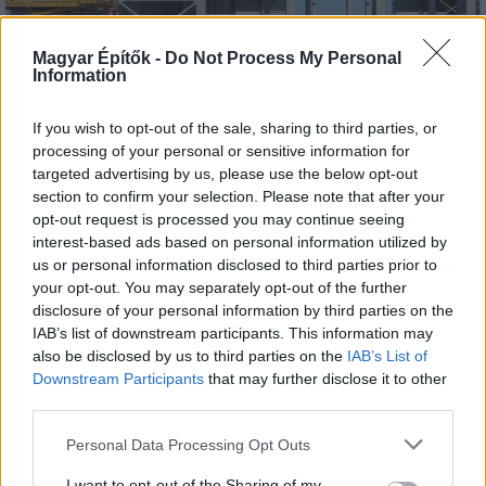
Baross Gábor Tőkeprogram
Magyar Építők -
Do Not Process My Personal
Information
A hitelprogram után tőkeprogrammal élénkíti a
gazdaságot a kormány
If you wish to opt-out of the sale, sharing to third parties, or
A 600 milliárd forintnyi tőkeforrást biztosító Baross Gábor
processing of your personal or sensitive information for
Tőkeprogram a beruházási aktivitás növeléséhez, az
targeted advertising by us, please use the below opt-out
energiahatékonyság javításához, zöld fejlesztések
section to confirm your selection. Please note that after your
megvalósításához járul hozzá.
opt-out request is processed you may continue seeing
interest-based ads based on personal information utilized by
Gazdaság
us or personal information disclosed to third parties prior to
your opt-out. You may separately opt-out of the further
disclosure of your personal information by third parties on the
IAB’s list of downstream participants. This information may
also be disclosed by us to third parties on the
IAB’s List of
Downstream Participants
that may further disclose it to other
third parties.
Please note that this website/app uses one or more Google
Personal Data Processing Opt Outs
services and may gather and store information including but
not limited to your visit or usage behaviour. You may click to
I want to opt-out of the Sharing of my