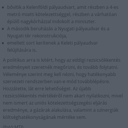
bővítik a Kelenföldi pályaudvart, amit részben a 4-es
metró miatti kötelezettséggel, részben a várhatóan
épülő nagykórházzal indokolt a miniszter.
A második beruházás a Nyugati pályaudvar és a
Nyugati tér rekonstrukciója,
emellett sort kerítenek a Keleti pályaudvar
felújítására is.
A politikus arra is kitért, hogy az eddigi rezsicsökkentés
eredményeit szeretnék megőrizni, és tovább folytatni.
Véleménye szerint meg kell nézni, hogy hatékonyabb
szervezeti rendszerben van-e mód továbblépésre.
Hozzátette, lát erre lehetőséget. Az újabb
rezsicsökkentés mértékéről nem akart nyilatkozni, mivel
nem ismert az uniós kötelezettségszegési eljárás
eredménye, a gázárak alakulása, valamint a szinergiák
költséghatékonyságának mértéke sem.
(fotó:MTI)