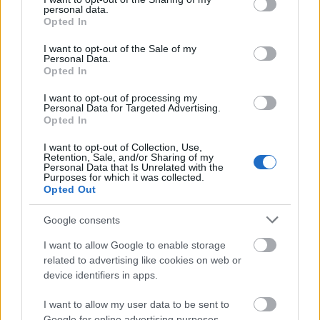
personal data.
grant or deny consent to Google and its third-party tags to
Opted In
innováció
tudomány
Nagykanizsa
Veszprém
use your data for below specified purposes in below Google
consent section.
I want to opt-out of the Sale of my
Világszínvonalú kutatóközpont épül Nagykanizsán
Personal Data.
Opted In
A 30 milliárd forintos beruházásban a körforgásos gazdaság
európai innovációs- és kutatóközpontját hozzák létre, közel 20
I want to opt-out of processing my
ezer négyzetméteren.
Personal Data for Targeted Advertising.
Opted In
Építőipari cége is van a hazai
I want to opt-out of Collection, Use,
termékeket védő mozgalomnak
Retention, Sale, and/or Sharing of my
Personal Data that Is Unrelated with the
Purposes for which it was collected.
Opted Out
Google consents
Jövőre több mint 2000 milliárd forintnyi
pályázat érkezik az új operatív
I want to allow Google to enable storage
programban
related to advertising like cookies on web or
device identifiers in apps.
I want to allow my user data to be sent to
Google for online advertising purposes.