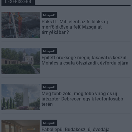
LEGFRISSEBB
Mi épül?
Paks II.: Mit jelent az 5. blokk új
mérföldköve a felülvizsgálat
árnyékában?
Mi épül?
Épített öröksége megújításával is készül
Mohács a csata ötszázadik évfordulójára
Mi épül?
Még több zöld, még több virág és új
játszótér Debrecen egyik legfontosabb
terén
Mi épül?
Fából épül Budakeszi új óvodája