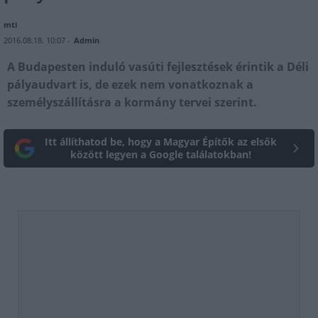
mti
2016.08.18. 10:07 -
Admin
A Budapesten induló vasúti fejlesztések érintik a Déli
pályaudvart is, de ezek nem vonatkoznak a
személyszállításra a kormány tervei szerint.
Itt állíthatod be, hogy a Magyar Építők az elsők
között legyen a Google találatokban!