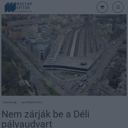
Gazdaság
vasútfejlesztés
Nem zárják be a Déli
pályaudvart