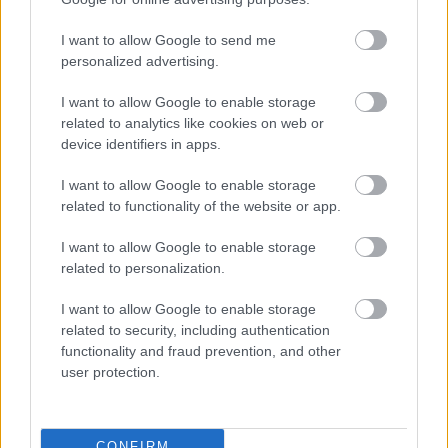
I want to allow Google to send me
Aktuális
personalized advertising.
I want to allow Google to enable storage
related to analytics like cookies on web or
device identifiers in apps.
I want to allow Google to enable storage
related to functionality of the website or app.
I want to allow Google to enable storage
related to personalization.
Tata
műemlék
műemlékfelújítás
restaurálás
I want to allow Google to enable storage
related to security, including authentication
Történelmi táj, amelynek minden köve mesél –
functionality and fraud prevention, and other
megújul a tatai Angolkert
user protection.
A projekt részeként megújulnak a területen található
műemlékek, köztük a különleges Műromok, valamint a közeli
Várkanyarban álló Nepomuki Szent János híd és szobor is.
CONFIRM