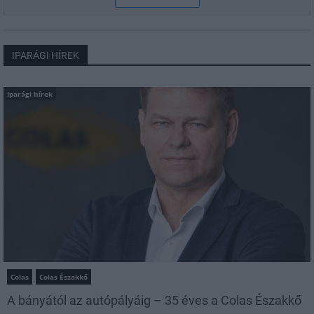
IPARÁGI HÍREK
Iparági hírek
Colas
Colas Északkő
A bányától az autópályáig – 35 éves a Colas Északkő