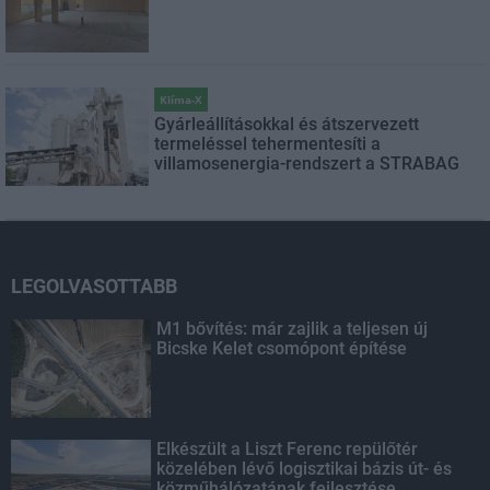
Klíma-X
Gyárleállításokkal és átszervezett
termeléssel tehermentesíti a
villamosenergia-rendszert a STRABAG
LEGOLVASOTTABB
M1 bővítés: már zajlik a teljesen új
Bicske Kelet csomópont építése
Elkészült a Liszt Ferenc repülőtér
közelében lévő logisztikai bázis út- és
közműhálózatának fejlesztése