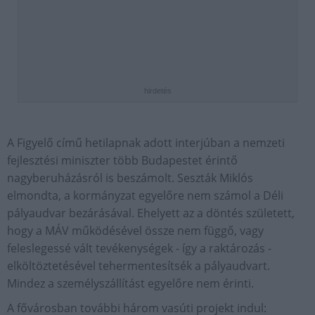
hirdetés
A Figyelő című hetilapnak adott interjúban a nemzeti
fejlesztési miniszter több Budapestet érintő
nagyberuházásról is beszámolt. Seszták Miklós
elmondta, a kormányzat egyelőre nem számol a Déli
pályaudvar bezárásával. Ehelyett az a döntés született,
hogy a MÁV működésével össze nem függő, vagy
feleslegessé vált tevékenységek - így a raktározás -
elköltöztetésével tehermentesítsék a pályaudvart.
Mindez a személyszállítást egyelőre nem érinti.
A fővárosban további három vasúti projekt indul: