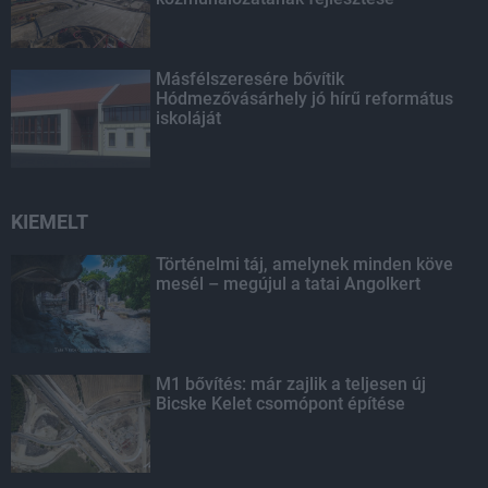
Másfélszeresére bővítik
Hódmezővásárhely jó hírű református
iskoláját
KIEMELT
Történelmi táj, amelynek minden köve
mesél – megújul a tatai Angolkert
M1 bővítés: már zajlik a teljesen új
Bicske Kelet csomópont építése