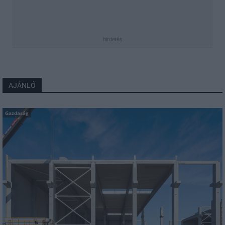
hirdetés
AJÁNLÓ
Gazdaság