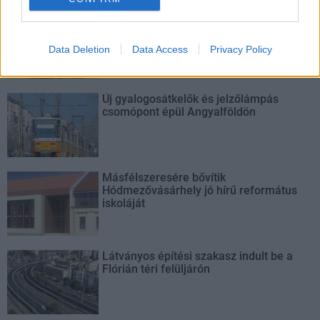
M1 bővítés: már zajlik a teljesen új
Bicske Kelet csomópont építése
Data Deletion
Data Access
Privacy Policy
Új gyalogosátkelők és jelzőlámpás
csomópont épül Angyalföldön
Másfélszeresére bővítik
Hódmezővásárhely jó hírű református
iskoláját
Látványos építési szakasz indult be a
Flórián téri felüljárón