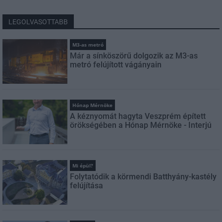
LEGOLVASOTTABB
M3-as metró
Már a sínköszörű dolgozik az M3-as
metró felújított vágányain
Hónap Mérnöke
A kéznyomát hagyta Veszprém épített
örökségében a Hónap Mérnöke - Interjú
Mi épül?
Folytatódik a körmendi Batthyány-kastély
felújítása