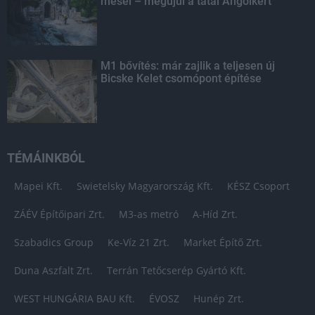
mesél – megújul a tatai Angolkert
M1 bővítés: már zajlik a teljesen új
Bicske Kelet csomópont építése
TÉMÁINKBÓL
Mapei Kft.
Swietelsky Magyarország Kft.
KÉSZ Csoport
ZÁÉV Építőipari Zrt.
M3-as metró
A-Híd Zrt.
Szabadics Group
Ke-Víz 21 Zrt.
Market Építő Zrt.
Duna Aszfalt Zrt.
Terrán Tetőcserép Gyártó Kft.
WEST HUNGÁRIA BAU Kft.
ÉVOSZ
Hunép Zrt.