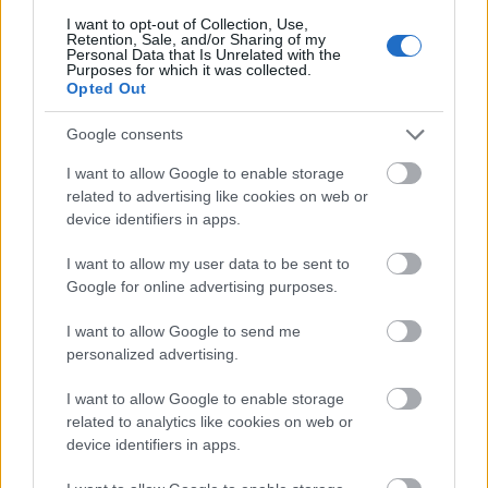
összeköttetését biztosító rendszer tengeri kábeleinek
I want to opt-out of Collection, Use,
telepítése. A kivitelezést egy speciális kábelfektető hajó végzi: a
Retention, Sale, and/or Sharing of my
Personal Data that Is Unrelated with the
11 ezer tonna kábel befogadására képes jármű helyenként 140
Purposes for which it was collected.
méteres vízmélységben dolgozik. Az Európai Unió közös érdekű
Opted Out
projektként támogatja a hálózat kiépítését.
Google consents
Iparági hírek
I want to allow Google to enable storage
related to advertising like cookies on web or
device identifiers in apps.
I want to allow my user data to be sent to
Google for online advertising purposes.
I want to allow Google to send me
personalized advertising.
I want to allow Google to enable storage
related to analytics like cookies on web or
Colas
Colas Északkő
építőipari alapanyagok
bányászat
device identifiers in apps.
A bányától az autópályáig – 35 éves a Colas Északkő