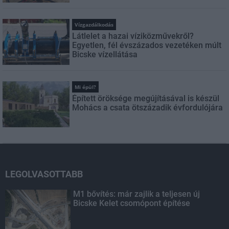
Vízgazdálkodás
Látlelet a hazai víziközművekről?
Egyetlen, fél évszázados vezetéken múlt
Bicske vízellátása
Mi épül?
Épített öröksége megújításával is készül
Mohács a csata ötszázadik évfordulójára
LEGOLVASOTTABB
M1 bővítés: már zajlik a teljesen új
Bicske Kelet csomópont építése