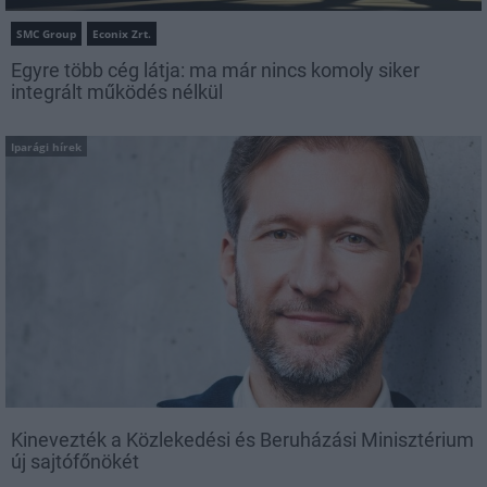
SMC Group
Econix Zrt.
Egyre több cég látja: ma már nincs komoly siker
integrált működés nélkül
Iparági hírek
Kinevezték a Közlekedési és Beruházási Minisztérium
új sajtófőnökét