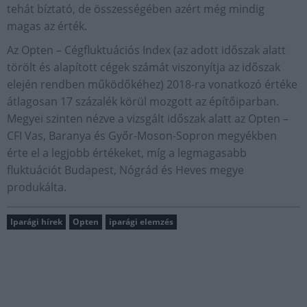
tehát bíztató, de összességében azért még mindig
magas az érték.
Az Opten – Cégfluktuációs Index (az adott időszak alatt
törölt és alapított cégek számát viszonyítja az időszak
elején rendben működőkéhez) 2018-ra vonatkozó értéke
átlagosan 17 százalék körül mozgott az építőiparban.
Megyei szinten nézve a vizsgált időszak alatt az Opten –
CFI Vas, Baranya és Győr-Moson-Sopron megyékben
érte el a legjobb értékeket, míg a legmagasabb
fluktuációt Budapest, Nógrád és Heves megye
produkálta.
Iparági hírek
Opten
iparági elemzés