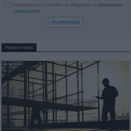
Feliratkozom a hírlevélre és elfogadom az
adatvédelmi
szabályzatot!
FELIRATKOZÁS
IPARÁGI HÍREK
Iparági hírek