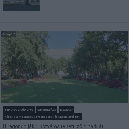
Mi épül?
Belváros-Lipótváros
parkfelújítás
játszótér
Város-Teampannon Kereskedelmi és Szolgáltató Kft.
Újragondolják Lipótváros rejtett, zöld parkját