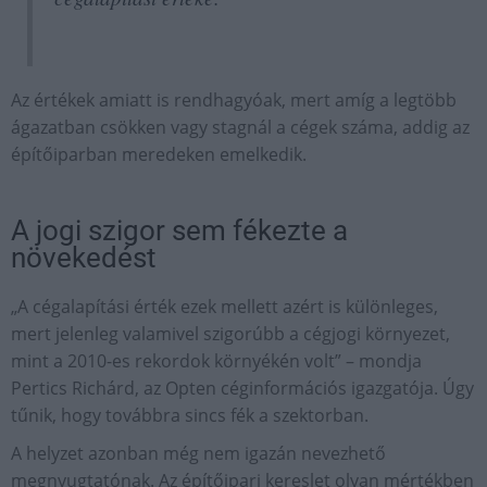
Az értékek amiatt is rendhagyóak, mert amíg a legtöbb
ágazatban csökken vagy stagnál a cégek száma, addig az
építőiparban meredeken emelkedik.
A jogi szigor sem fékezte a
növekedést
„A cégalapítási érték ezek mellett azért is különleges,
mert jelenleg valamivel szigorúbb a cégjogi környezet,
mint a 2010-es rekordok környékén volt” – mondja
Pertics Richárd, az Opten céginformációs igazgatója. Úgy
tűnik, hogy továbbra sincs fék a szektorban.
A helyzet azonban még nem igazán nevezhető
megnyugtatónak. Az építőipari kereslet olyan mértékben