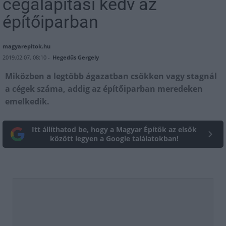
cégalapítási kedv az
építőiparban
magyarepitok.hu
2019.02.07. 08:10 -
Hegedűs Gergely
Miközben a legtöbb ágazatban csökken vagy stagnál
a cégek száma, addig az építőiparban meredeken
emelkedik.
Itt állíthatod be, hogy a Magyar Építők az elsők
között legyen a Google találatokban!