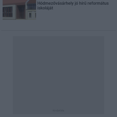
Hódmezővásárhely jó hírű református
iskoláját
hirdetés