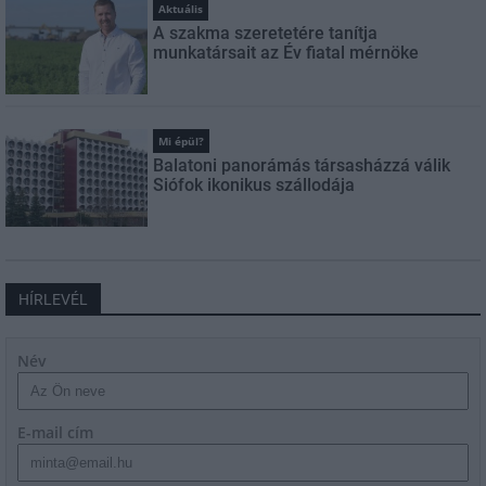
Aktuális
A szakma szeretetére tanítja
munkatársait az Év fiatal mérnöke
Mi épül?
Balatoni panorámás társasházzá válik
Siófok ikonikus szállodája
HÍRLEVÉL
Név
E-mail cím