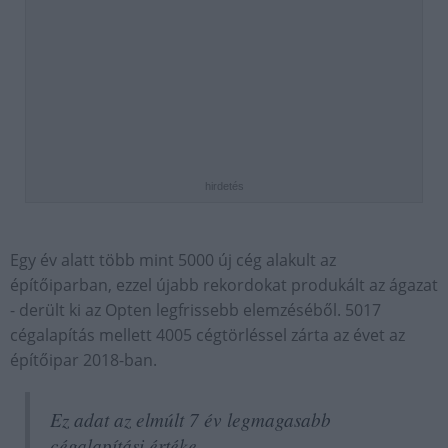
hirdetés
Egy év alatt több mint 5000 új cég alakult az
építőiparban, ezzel újabb rekordokat produkált az ágazat
- derült ki az Opten legfrissebb elemzéséből. 5017
cégalapítás mellett 4005 cégtörléssel zárta az évet az
építőipar 2018-ban.
Ez adat az elmúlt 7 év legmagasabb
cégalapítási értéke.