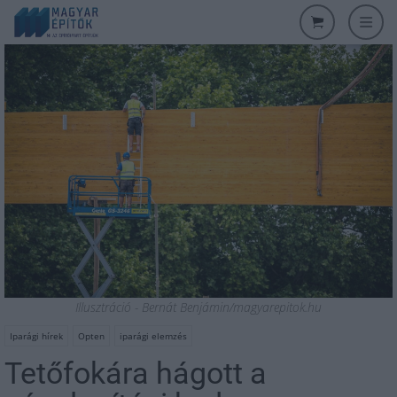
Illusztráció - Bernát Benjámin/magyarepitok.hu
Iparági hírek
Opten
iparági elemzés
Tetőfokára hágott a