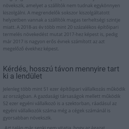
növekszik, amelyet a szállítók nem tudnak egykönnyen
kiszolgálni. A megrendelők sokszor kiszolgáltatott
helyzetben vannak a szállítók magas terheltségi szintje
miatt. A 2018-as év több mint 20 százalékos építőipari
termelés növekedést mutat 2017-hez képest is, pedig
már 2017 is nagyon erős évnek számított az azt
megelőző évekhez képest.
Kérdés, hosszú távon mennyire tart
ki a lendület
Jelenleg több mint 51 ezer építőipari vállalkozás működik
az országban. A gazdasági társaságok mellett működik
52 ezer egyéni vállalkozó is a szektorban, ráadásul az
egyéni vállalkozók száma még a cégek számánál is
gyorsabban növekszik.
„Azt talán már senki nem vitatja, hogy az ágazat