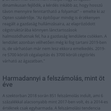
dinamikusan fejlődik, a kérdés inkább az, hogy hosszú
távon mennyire fenntartható a folyamat” – emelte ki az
Opten szakértője. "Az építőipar mindig is érzékenyen
reagált a gazdaság hullámzásaira, az elaprózódott
cégstruktúrába könnyen lánctartozások
halmozódhatnak fel, ha a gazdaság lendülete csökken. A
lendület azonban vélhetően még ki fog tartani 2019-ben
is, de várhatóan már nem lesz ekkora emelkedés. 2019-
re 5700 körüli cégalapítás és 3700 körüli cégtörlés
várható az ágazatban."
Harmadannyi a felszámolás, mint öt
éve
A szektorban 2018 során 851 felszámolás indult, ami 6
százalékkal alacsonyabb mint 2017-ben volt, és a 2014-es
értéknek csak egyharmada. A felszámolási tendencia