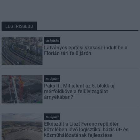
LEGFRISSEBB
Útépítés
Látványos építési szakasz indult be a
Flórián téri felüljárón
Mi épül?
Paks II.: Mit jelent az 5. blokk új
mérföldköve a felülvizsgálat
árnyékában?
Mi épül?
Elkészült a Liszt Ferenc repülőtér
közelében lévő logisztikai bázis út- és
közműhálózatának fejlesztése