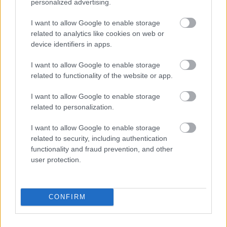
personalized advertising.
I want to allow Google to enable storage
Élesbe fordul a 3-as metró
meghosszabbítása
related to analytics like cookies on web or
device identifiers in apps.
I want to allow Google to enable storage
related to functionality of the website or app.
Megszűnik a kerülő, közvetlen vasúti
I want to allow Google to enable storage
kapcsolat épül Szombathely és
related to personalization.
Zalaegerszeg között
I want to allow Google to enable storage
related to security, including authentication
functionality and fraud prevention, and other
user protection.
Mi épül?
CONFIRM