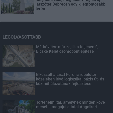
játszótér Debrecen egyik legfontosabb
terén
LEGOLVASOTTABB
M1 bővítés: már zajlik a teljesen új
Bicske Kelet csomópont építése
Elkészült a Liszt Ferenc repülőtér
közelében lévő logisztikai bázis út- és
közműhálózatának fejlesztése
Történelmi táj, amelynek minden köve
mesél – megújul a tatai Angolkert