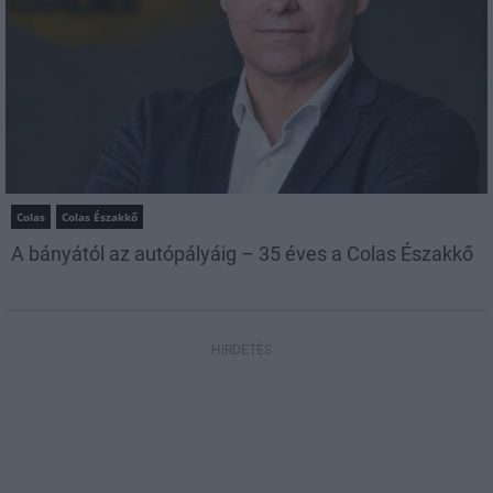
Colas
Colas Északkő
A bányától az autópályáig – 35 éves a Colas Északkő
HIRDETÉS