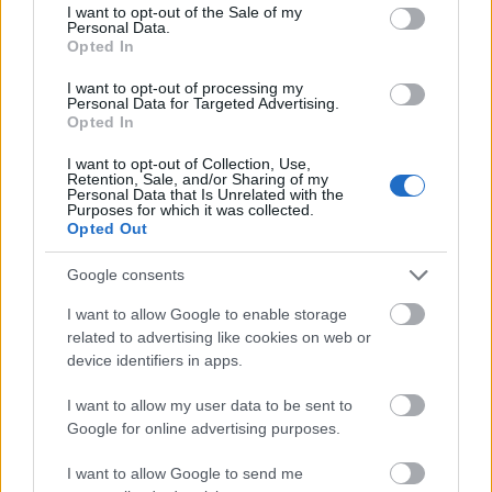
consent section.
I want to opt-out of the Sale of my
Personal Data.
Kötött pálya
Opted In
I want to opt-out of processing my
Personal Data for Targeted Advertising.
Opted In
I want to opt-out of Collection, Use,
Retention, Sale, and/or Sharing of my
Personal Data that Is Unrelated with the
Purposes for which it was collected.
Opted Out
Google consents
I want to allow Google to enable storage
vasútfejlesztés
alagút
Olaszország
Ausztria
related to advertising like cookies on web or
device identifiers in apps.
Történelmi kézfogás egy hegy gyomrában - a világ
legnagyobb vasúti alagútrendszere épül az Alpokban
I want to allow my user data to be sent to
A két ország alagútfejtő projektcsapatai mintegy 1400 méterrel
Google for online advertising purposes.
Brenner-hágó alatt értek össze. Az új alagútban a
személyvonatok menetideje Innsbruck és Bolzano között 2
I want to allow Google to send me
óráról alig 50 percre csökken majd.