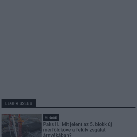
LEGFRISSEBB
Mi épül?
Paks II.: Mit jelent az 5. blokk új
mérföldköve a felülvizsgálat
árnyékában?