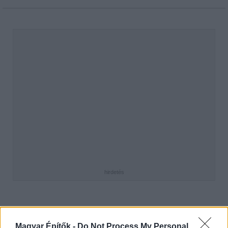
hirdetés
AJÁNLÓ
Magyar Építők -
Do Not Process My Personal