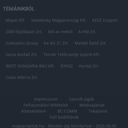
TÉMÁINKBÓL
Mapei Kft.
Swietelsky Magyarország Kft.
KÉSZ Csoport
ZÁÉV Építőipari Zrt.
M3-as metró
A-Híd Zrt.
Szabadics Group
Ke-Víz 21 Zrt.
Market Építő Zrt.
Duna Aszfalt Zrt.
Terrán Tetőcserép Gyártó Kft.
WEST HUNGÁRIA BAU Kft.
ÉVOSZ
Hunép Zrt.
Colas Alterra Zrt.
Impresszum
Szerzői jogok
Felhasználási feltételek
Médiaajánlat
Adatvédelem
BC COMM
Tokajland
Süti beállítások
magyarepitok.hu - Minden jog fenntartva! - 2026.08.09