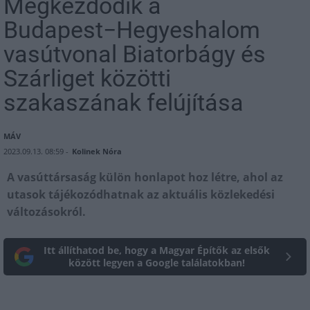
Megkezdődik a
Budapest−Hegyeshalom
vasútvonal Biatorbágy és
Szárliget közötti
szakaszának felújítása
MÁV
2023.09.13. 08:59 -
Kolinek Nóra
A vasúttársaság külön honlapot hoz létre, ahol az
utasok tájékozódhatnak az aktuális közlekedési
változásokról.
Itt állíthatod be, hogy a Magyar Építők az elsők
között legyen a Google találatokban!