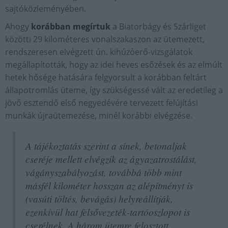
sajtóközleményében.
Ahogy
korábban megírtuk
a Biatorbágy és Szárliget
közötti 29 kilométeres vonalszakaszon az ütemezett,
rendszeresen elvégzett ún. kihúzóerő-vizsgálatok
megállapították, hogy az idei heves esőzések és az elmúlt
hetek hősége hatására felgyorsult a korábban feltárt
állapotromlás üteme, így szükségessé vált az eredetileg a
jövő esztendő első negyedévére tervezett felújítási
munkák újraütemezése, minél korábbi elvégzése.
A tájékoztatás szerint a sínek, betonaljak
cseréje mellett elvégzik az ágyazatrostálást,
vágányszabályozást, továbbá több mint
másfél kilométer hosszan az alépítményt is
(vasúti töltés, bevágás) helyreállítják,
ezenkívül hat felsővezeték-tartóoszlopot is
cserélnek.
A három ütemre felosztott,