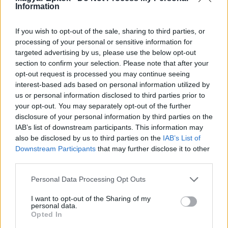
Information
Kötött pálya
If you wish to opt-out of the sale, sharing to third parties, or
processing of your personal or sensitive information for
targeted advertising by us, please use the below opt-out
section to confirm your selection. Please note that after your
opt-out request is processed you may continue seeing
interest-based ads based on personal information utilized by
us or personal information disclosed to third parties prior to
your opt-out. You may separately opt-out of the further
disclosure of your personal information by third parties on the
IAB’s list of downstream participants. This information may
also be disclosed by us to third parties on the
IAB’s List of
Downstream Participants
that may further disclose it to other
Budapest
Angyalföld
villamos
gyalogosátkelőhely
third parties.
Új gyalogosátkelők és jelzőlámpás csomópont épül
Please note that this website/app uses one or more Google
Angyalföldön
Personal Data Processing Opt Outs
services and may gather and store information including but
A Béke utca és a Tahi utca kereszteződésében új gyalogos-
not limited to your visit or usage behaviour. You may click to
I want to opt-out of the Sharing of my
átkelőhelyek létesülnek, ehhez pedig átépítik a villamospályát
personal data.
grant or deny consent to Google and its third-party tags to
Opted In
és teljesen új jelzőlámpás forgalomirányítási rendszert is
use your data for below specified purposes in below Google
kiépítenek.