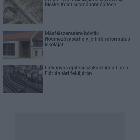
Bicske Kelet csomópont építése
Másfélszeresére bővítik
Hódmezővásárhely jó hírű református
iskoláját
Látványos építési szakasz indult be a
Flórián téri felüljárón