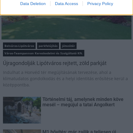
Data Deletion
Data Access
Privacy Policy
Belváros-Lipótváros
parkfelújítás
játszótér
Város-Teampannon Kereskedelmi és Szolgáltató Kft.
Újragondolják Lipótváros rejtett, zöld parkját
Indulhat a Honvéd tér megújításának tervezése, ahol a
klímatudatos gondolkodás és a helyi identitás erősítése kerül a
középpontba.
Történelmi táj, amelynek minden köve
mesél – megújul a tatai Angolkert
M1 bővítés: már zajlik a teljesen új