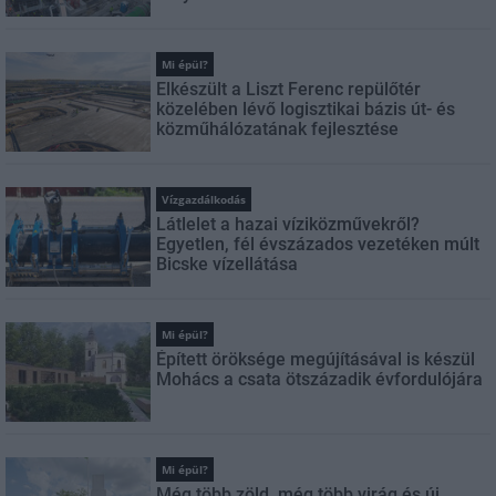
Mi épül?
Elkészült a Liszt Ferenc repülőtér
közelében lévő logisztikai bázis út- és
közműhálózatának fejlesztése
Vízgazdálkodás
Látlelet a hazai víziközművekről?
Egyetlen, fél évszázados vezetéken múlt
Bicske vízellátása
Mi épül?
Épített öröksége megújításával is készül
Mohács a csata ötszázadik évfordulójára
Mi épül?
Még több zöld, még több virág és új