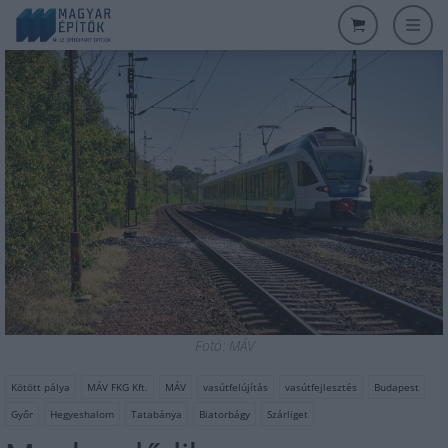
Fotó: MÁV
Kötött pálya
MÁV FKG Kft.
MÁV
vasútfelújítás
vasútfejlesztés
Budapest
Győr
Hegyeshalom
Tatabánya
Biatorbágy
Szárliget