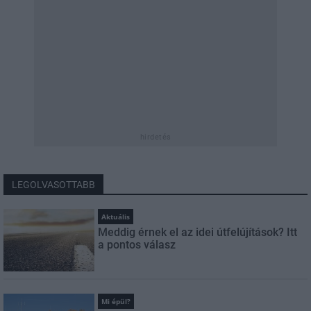
hirdetés
LEGOLVASOTTABB
Aktuális
Meddig érnek el az idei útfelújítások? Itt
a pontos válasz
Mi épül?