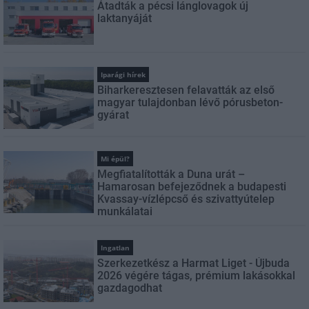
Átadták a pécsi lánglovagok új
laktanyáját
Iparági hírek
Biharkeresztesen felavatták az első
magyar tulajdonban lévő pórusbeton-
gyárat
Mi épül?
Megfiatalították a Duna urát –
Hamarosan befejeződnek a budapesti
Kvassay-vízlépcső és szivattyútelep
munkálatai
Ingatlan
Szerkezetkész a Harmat Liget - Újbuda
2026 végére tágas, prémium lakásokkal
gazdagodhat