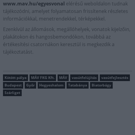
www.mav.hu/egyesvonal
elérésű weboldalon tudnak
tájékozódni, amelyet folyamatosan frissítenek részletes
információkkal, menetrendekkel, térképekkel.
Ezenkívül az állomások, megállóhelyek, vonatok kijelzőin,
plakátokon és hangosbemondókon, továbbá az
értékesítési csatornákon keresztül is megkezdik a
tájékoztatást.
Kötött pálya
MÁV FKG Kft.
MÁV
vasútfelújítás
vasútfejlesztés
Budapest
Győr
Hegyeshalom
Tatabánya
Biatorbágy
Szárliget