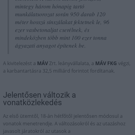
mintegy három hónapig tartó
munkálatsorozat során 950 darab 120
méter hosszú sínszálakat fektetnek le, 96
ezer vasbetonaljat cserélnek, és
mindeközben több mint 100 ezer tonna
ágyazati anyagot építenek be.
A kivitelezést a
MÁV
Zrt. leányvállalata, a
MÁV FKG
végzi,
a karbantartásra 32,5 milliárd forintot fordítanak.
Jelentősen változik a
vonatközlekedés
Az első ütemtől, 18-án hétfőtől jelentősen módosul a
vonatok menetrendje. A változásokról és az utazáshoz
javasolt járatokról az utasok a