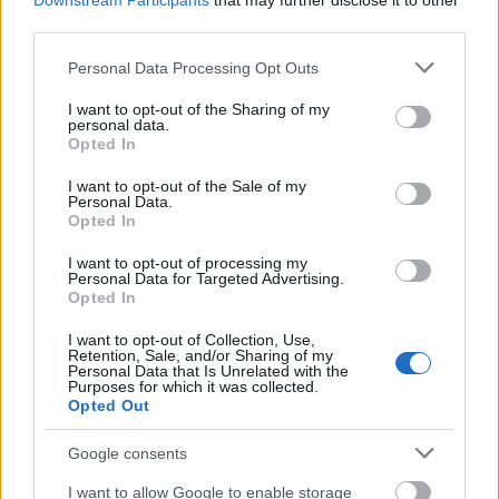
Downstream Participants
that may further disclose it to other
third parties.
Please note that this website/app uses one or more Google
Personal Data Processing Opt Outs
services and may gather and store information including but
not limited to your visit or usage behaviour. You may click to
I want to opt-out of the Sharing of my
personal data.
grant or deny consent to Google and its third-party tags to
Opted In
Három új szennyvíztisztító telepet alakítanak ki és több mint
use your data for below specified purposes in below Google
1600 lakást bekapcsolnak a közműhálózatba az 5,7 milliárd
consent section.
I want to opt-out of the Sale of my
forintos beruházásban.
Personal Data.
Opted In
I want to opt-out of processing my
Csongrádon három elemmel bővült a CSOK
Personal Data for Targeted Advertising.
Opted In
2016.03.29
I want to opt-out of Collection, Use,
Gazdaság
Retention, Sale, and/or Sharing of my
Personal Data that Is Unrelated with the
Purposes for which it was collected.
Opted Out
Google consents
I want to allow Google to enable storage