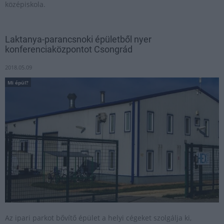
középiskola.
Laktanya-parancsnoki épületből nyer
konferenciaközpontot Csongrád
2018.05.09
Mi épül?
Az ipari parkot bővítő épület a helyi cégeket szolgálja ki,