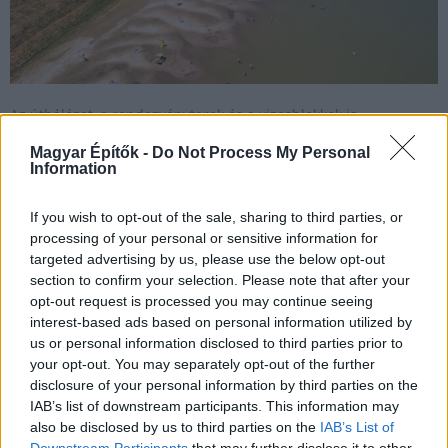
Az úthálózat, a rendezvényterek és a vizesblokkok is
megújulnak a Körös-torokban, ahol látogatóközpont is várja
Magyar Építők -
Do Not Process My Personal
majd az oda érkezőket.
Information
If you wish to opt-out of the sale, sharing to third parties, or
Több mint 40 kilométernyi szennyvízvezeték épül
processing of your personal or sensitive information for
Kelet-Magyarországon
targeted advertising by us, please use the below opt-out
section to confirm your selection. Please note that after your
2017.12.01
opt-out request is processed you may continue seeing
Vízgazdálkodás
interest-based ads based on personal information utilized by
us or personal information disclosed to third parties prior to
your opt-out. You may separately opt-out of the further
disclosure of your personal information by third parties on the
IAB’s list of downstream participants. This information may
also be disclosed by us to third parties on the
IAB’s List of