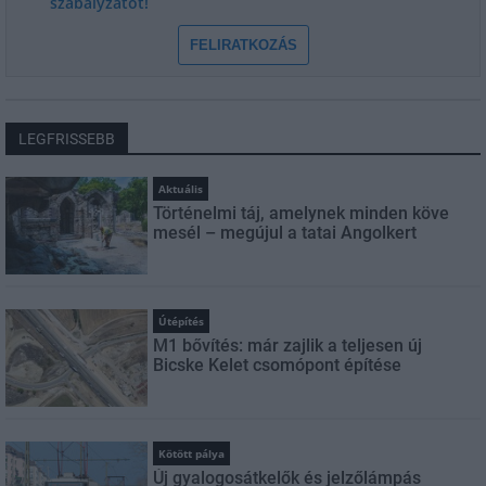
szabályzatot!
FELIRATKOZÁS
LEGFRISSEBB
Aktuális
Történelmi táj, amelynek minden köve
mesél – megújul a tatai Angolkert
Útépítés
M1 bővítés: már zajlik a teljesen új
Bicske Kelet csomópont építése
Kötött pálya
Új gyalogosátkelők és jelzőlámpás