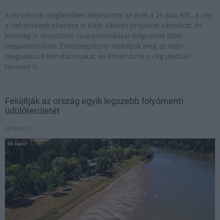
A terveknek megfelelően teljesítette az évet a 2F-Bau Kft., a cég
a nehézségek ellenére is több sikeres projektet zárhatott, és
jelenleg is összetartó csapatmunkával dolgoznak több
megvalósításán. Évösszegzéssel mutatjuk meg az idén
megvalósult beruházásokat, és kitekintünk a cég jövőbeli
terveire is.
Felújítják az ország egyik legszebb folyómenti
üdülőterületét
2018.05.12
Mi épül?