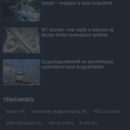
mesél – megújul a tatai Angolkert
M1 bővítés: már zajlik a teljesen új
Bicske Kelet csomópont építése
Új gyalogosátkelők és jelzőlámpás
csomópont épül Angyalföldön
TÉMÁINKBÓL
Mapei Kft.
Swietelsky Magyarország Kft.
KÉSZ Csoport
ZÁÉV Építőipari Zrt.
M3-as metró
A-Híd Zrt.