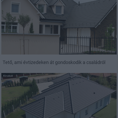
Tető, ami évtizedeken át gondoskodik a családról
Kirakat