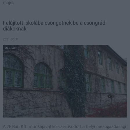
majd.
Felújított iskolába csöngetnek be a csongrádi
diákoknak
2021.08.31
Mi épül?
A 2F Bau Kft. munkájával korszerűsödött a helyi mezőgazdasági