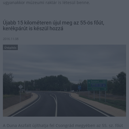
ugyanakkor múzeumi raktár is létesül benne.
Újabb 15 kilométeren újul meg az 55-ös főút,
kerékpárút is készül hozzá
2016.11.08
Útépítés
A Duna Aszfalt újíthatja fel Csongrád megyében az 55. sz. főút