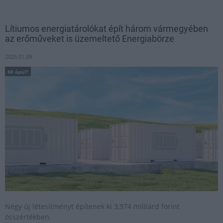
Lítiumos energiatárolókat épít három vármegyében
az erőműveket is üzemeltető Energiabörze
2025.01.09
Mi épül?
Négy új létesítményt építenek ki 3,974 milliárd forint
összértékben.