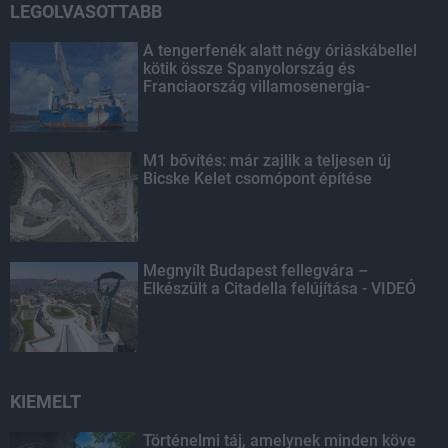
LEGOLVASOTTABB
A tengerfenék alatt négy óriáskábellel
kötik össze Spanyolország és
Franciaország villamosenergia-
hálózatát
M1 bővítés: már zajlik a teljesen új
Bicske Kelet csomópont építése
Megnyílt Budapest fellegvára –
Elkészült a Citadella felújítása - VIDEÓ
KIEMELT
Történelmi táj, amelynek minden köve