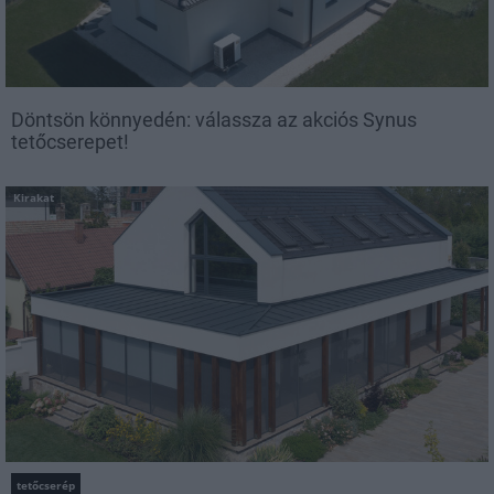
Döntsön könnyedén: válassza az akciós Synus
tetőcserepet!
Kirakat
tetőcserép