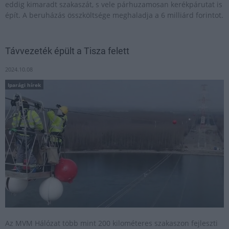
eddig kimaradt szakaszát, s vele párhuzamosan kerékpárutat is
épít. A beruházás összköltsége meghaladja a 6 milliárd forintot.
Távvezeték épült a Tisza felett
2024.10.08
Iparági hírek
Az MVM Hálózat több mint 200 kilométeres szakaszon fejleszti