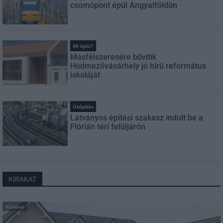
csomópont épül Angyalföldön
Mi épül?
Másfélszeresére bővítik
Hódmezővásárhely jó hírű református
iskoláját
Útépítés
Látványos építési szakasz indult be a
Flórián téri felüljárón
KIRAKAT
Kirakat