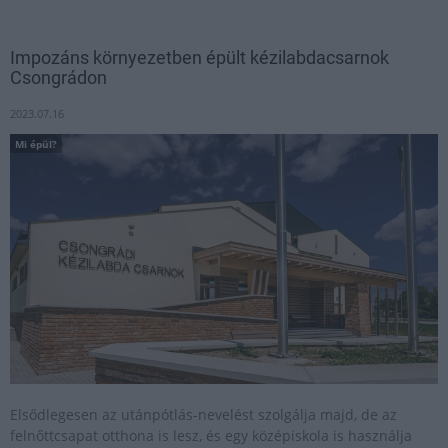
Impozáns környezetben épült kézilabdacsarnok
Csongrádon
2023.07.16
Mi épül?
Elsődlegesen az utánpótlás-nevelést szolgálja majd, de az
felnőttcsapat otthona is lesz, és egy középiskola is használja