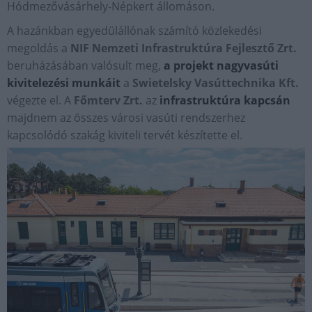
Hódmezővásárhely-Népkert állomáson.
A hazánkban egyedülállónak számító közlekedési
megoldás a
NIF Nemzeti Infrastruktúra Fejlesztő Zrt.
beruházásában valósult meg,
a projekt nagyvasúti
kivitelezési munkáit
a
Swietelsky Vasúttechnika Kft.
végezte el. A
Főmterv Zrt.
az
infrastruktúra kapcsán
majdnem az összes városi vasúti rendszerhez
kapcsolódó szakág kiviteli tervét készítette el.