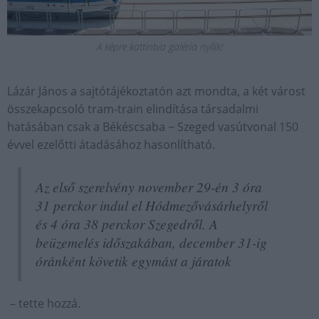
A képre kattintva galéria nyílik!
Lázár János a sajtótájékoztatón azt mondta, a két várost
összekapcsoló tram-train elindítása társadalmi
hatásában csak a Békéscsaba − Szeged vasútvonal 150
évvel ezelőtti átadásához hasonlítható.
Az első szerelvény november 29-én 3 óra
31 perckor indul el Hódmezővásárhelyről
és 4 óra 38 perckor Szegedről. A
beüzemelés időszakában, december 31-ig
óránként követik egymást a járatok
– tette hozzá.