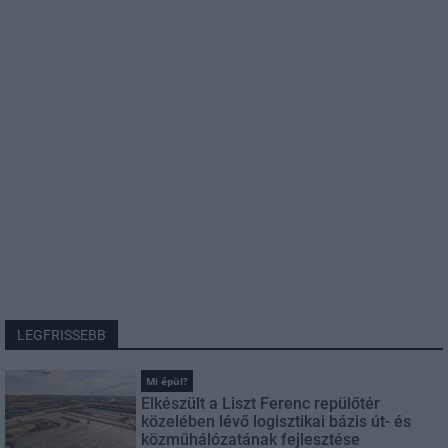
LEGFRISSEBB
Mi épül?
Elkészült a Liszt Ferenc repülőtér
közelében lévő logisztikai bázis út- és
közműhálózatának fejlesztése