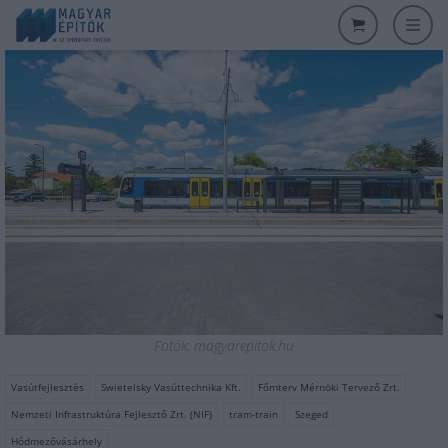
Fotók: magyarepitok.hu
Vasútfejlesztés
Swietelsky Vasúttechnika Kft.
Főmterv Mérnöki Tervező Zrt.
Nemzeti Infrastruktúra Fejlesztő Zrt. (NIF)
tram-train
Szeged
Hódmezővásárhely