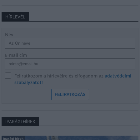
HÍRLEVÉL
Név
E-mail cím
Feliratkozom a hírlevélre és elfogadom az
adatvédelmi
szabályzatot!
FELIRATKOZÁS
IPARÁGI HÍREK
Iparági hírek