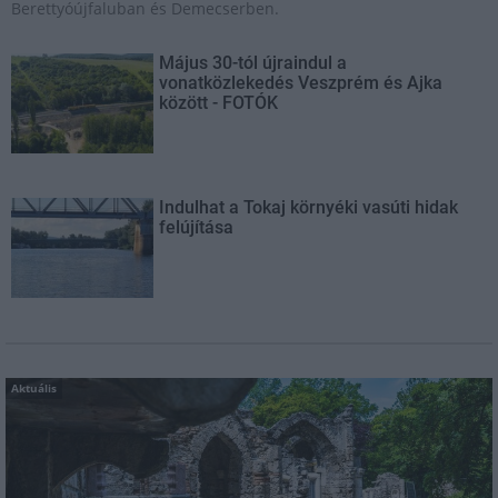
Berettyóújfaluban és Demecserben.
Május 30-tól újraindul a
vonatközlekedés Veszprém és Ajka
között - FOTÓK
Indulhat a Tokaj környéki vasúti hidak
felújítása
Aktuális