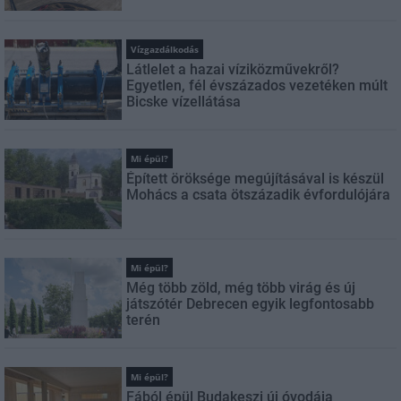
Vízgazdálkodás
Látlelet a hazai víziközművekről?
Egyetlen, fél évszázados vezetéken múlt
Bicske vízellátása
Mi épül?
Épített öröksége megújításával is készül
Mohács a csata ötszázadik évfordulójára
Mi épül?
Még több zöld, még több virág és új
játszótér Debrecen egyik legfontosabb
terén
Mi épül?
Fából épül Budakeszi új óvodája