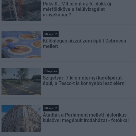
Paks II.: Mit jelent az 5. blokk új
mérföldköve a felülvizsgálat
árnyékában?
Mi épül?
Különleges pizzaüzem épült Debrecen
mellett
Útépítés
Szigetvár: 7 kilométernyi kerékpárút
épül, a Tesco-t is könnyebb lesz elérni
Mi épül?
Átadták a Parlament mellett historikus
külsővel megépült irodaházat - fotókkal