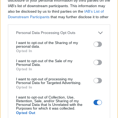
disclosure of your personal information by third parties on the
IAB’s list of downstream participants. This information may
also be disclosed by us to third parties on the
IAB’s List of
Downstream Participants
that may further disclose it to other
third parties.
Please note that this website/app uses one or more Google
Personal Data Processing Opt Outs
services and may gather and store information including but
not limited to your visit or usage behaviour. You may click to
I want to opt-out of the Sharing of my
personal data.
grant or deny consent to Google and its third-party tags to
Opted In
use your data for below specified purposes in below Google
consent section.
I want to opt-out of the Sale of my
Personal Data.
Opted In
I want to opt-out of processing my
Personal Data for Targeted Advertising.
Opted In
I want to opt-out of Collection, Use,
Retention, Sale, and/or Sharing of my
Personal Data that Is Unrelated with the
Purposes for which it was collected.
Opted Out