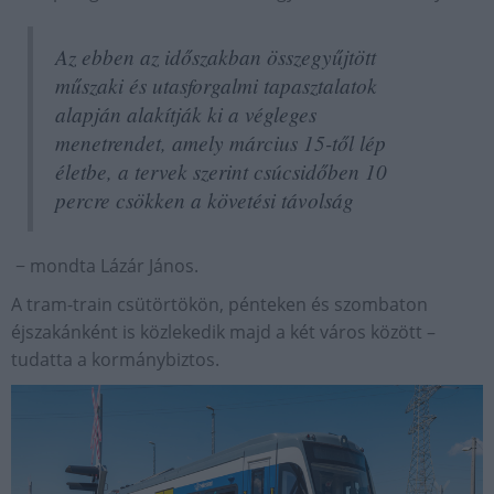
Az ebben az időszakban összegyűjtött
műszaki és utasforgalmi tapasztalatok
alapján alakítják ki a végleges
menetrendet, amely március 15-től lép
életbe, a tervek szerint csúcsidőben 10
percre csökken a követési távolság
− mondta Lázár János.
A tram-train csütörtökön, pénteken és szombaton
éjszakánként is közlekedik majd a két város között –
tudatta a kormánybiztos.