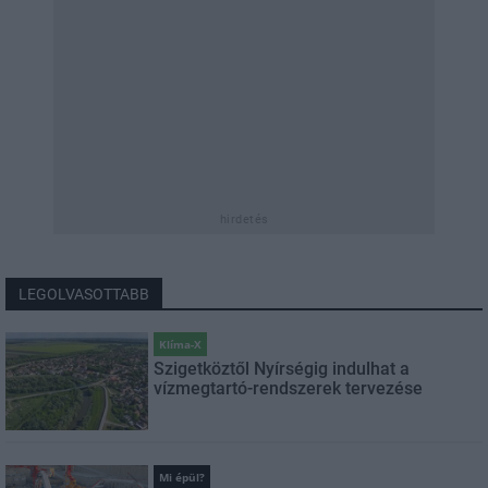
hirdetés
LEGOLVASOTTABB
Klíma-X
Szigetköztől Nyírségig indulhat a
vízmegtartó-rendszerek tervezése
Mi épül?