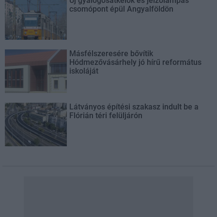
Új gyalogosátkelők és jelzőlámpás
csomópont épül Angyalföldön
Másfélszeresére bővítik
Hódmezővásárhely jó hírű református
iskoláját
Látványos építési szakasz indult be a
Flórián téri felüljárón