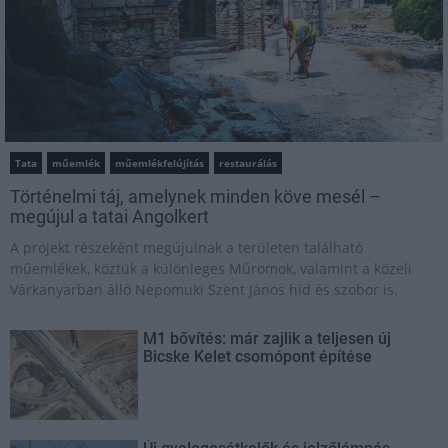
Tata
műemlék
műemlékfelújítás
restaurálás
Történelmi táj, amelynek minden köve mesél –
megújul a tatai Angolkert
A projekt részeként megújulnak a területen található
műemlékek, köztük a különleges Műromok, valamint a közeli
Várkanyarban álló Nepomuki Szent János híd és szobor is.
M1 bővítés: már zajlik a teljesen új
Bicske Kelet csomópont építése