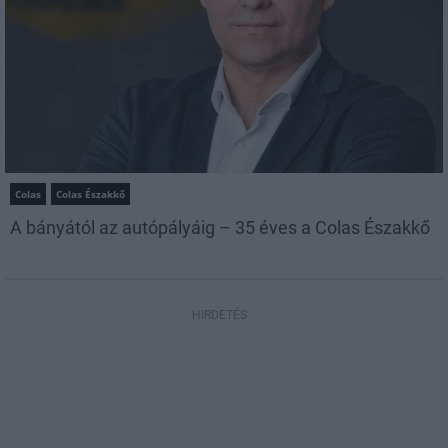
Colas
Colas Északkő
A bányától az autópályáig – 35 éves a Colas Északkő
HIRDETÉS