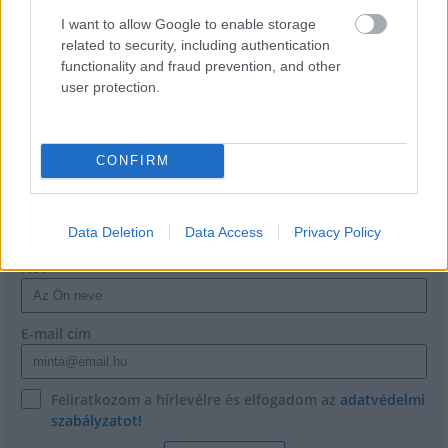
I want to allow Google to enable storage
related to security, including authentication
functionality and fraud prevention, and other
user protection.
CONFIRM
HÍRLEVÉL
Data Deletion
Data Access
Privacy Policy
Név
E-mail cím
Feliratkozom a hírlevélre és elfogadom az
adatvédelmi
szabályzatot!