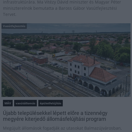
infrastruktúrára. Ma Vitézy Dávid miniszter és Magyar Péter
miniszterelnök bemutatta a Baross Gábor Vasútfejlesztési
Tervet.
Vasútfejlesztés
MÁV
vasútállomás
épületfelújítás
Újabb településekkel lépett előre a tizennégy
megyére kiterjedő állomásfelújítási program
Megújult állomások fogadják az utasokat Balmazújvárosban,