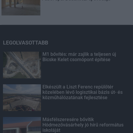
LEGOLVASOTTABB
M1 bővítés: már zajlik a teljesen új
Bicske Kelet csomópont építése
Elkészült a Liszt Ferenc repülőtér
közelében lévő logisztikai bázis út- és
közműhálózatának fejlesztése
Másfélszeresére bővítik
Hódmezővásárhely jó hírű református
iskoláját