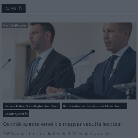
AJÁNLÓ
Vasútfejlesztés
Baross Gábor Vasútfejlesztési Terv
Közlekedési és Beruházási Minisztérium
vasútfejlesztés
Osztrák szintre emelik a magyar vasútfejlesztést
3550 milliárd forintot költenek el 10 év alatt a vasúti