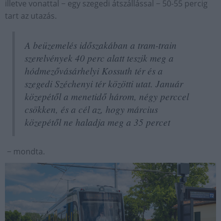
illetve vonattal − egy szegedi átszállással − 50-55 percig
tart az utazás.
A beüzemelés időszakában a tram-train
szerelvények 40 perc alatt teszik meg a
hódmezővásárhelyi Kossuth tér és a
szegedi Széchenyi tér közötti utat. Január
közepétől a menetidő három, négy perccel
csökken, és a cél az, hogy március
közepétől ne haladja meg a 35 percet
− mondta.