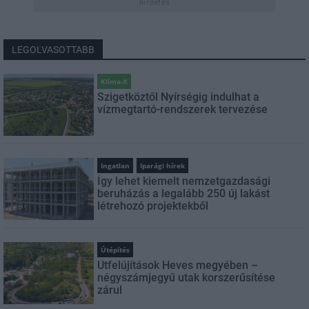
hirdetés
LEGOLVASOTTABB
Klíma-X
Szigetköztől Nyírségig indulhat a
vízmegtartó-rendszerek tervezése
Ingatlan
Iparági hírek
Így lehet kiemelt nemzetgazdasági
beruházás a legalább 250 új lakást
létrehozó projektekből
Útépítés
Útfelújítások Heves megyében –
négyszámjegyű utak korszerűsítése
zárul