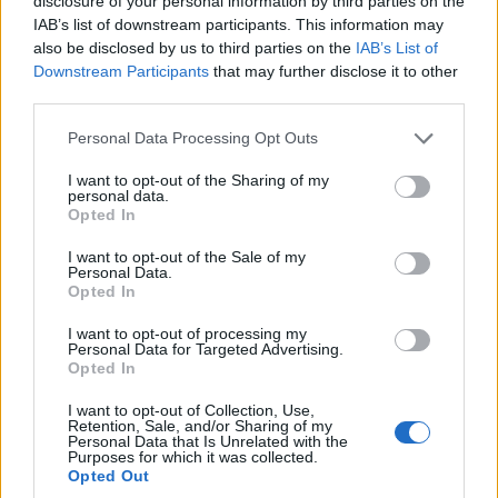
disclosure of your personal information by third parties on the
IAB’s list of downstream participants. This information may
also be disclosed by us to third parties on the
IAB’s List of
Downstream Participants
that may further disclose it to other
third parties.
Please note that this website/app uses one or more Google
Personal Data Processing Opt Outs
services and may gather and store information including but
not limited to your visit or usage behaviour. You may click to
I want to opt-out of the Sharing of my
personal data.
grant or deny consent to Google and its third-party tags to
Opted In
use your data for below specified purposes in below Google
consent section.
I want to opt-out of the Sale of my
Personal Data.
Opted In
I want to opt-out of processing my
Personal Data for Targeted Advertising.
Opted In
I want to opt-out of Collection, Use,
Retention, Sale, and/or Sharing of my
Personal Data that Is Unrelated with the
Purposes for which it was collected.
Opted Out