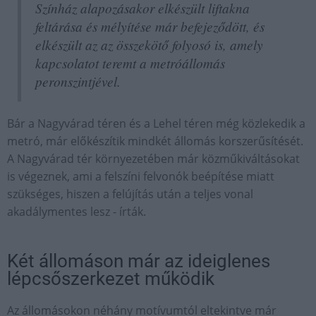
Színház alapozásakor elkészült liftakna
feltárása és mélyítése már befejeződött, és
elkészült az az összekötő folyosó is, amely
kapcsolatot teremt a metróállomás
peronszintjével.
Bár a Nagyvárad téren és a Lehel téren még közlekedik a
metró, már előkészítik mindkét állomás korszerűsítését.
A Nagyvárad tér környezetében már közműkiváltásokat
is végeznek, ami a felszíni felvonók beépítése miatt
szükséges, hiszen a felújítás után a teljes vonal
akadálymentes lesz - írták.
Két állomáson már az ideiglenes
lépcsőszerkezet működik
Az állomásokon néhány motívumtól eltekintve már