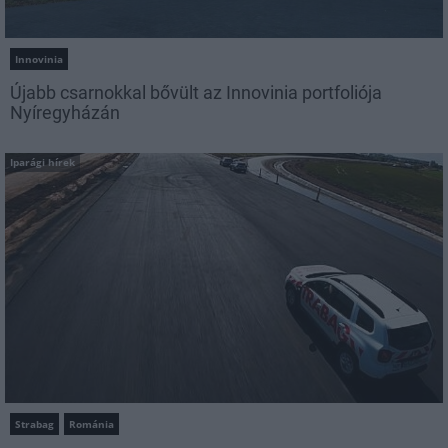
Innovinia
Újabb csarnokkal bővült az Innovinia portfoliója
Nyíregyházán
Iparági hírek
Strabag
Románia