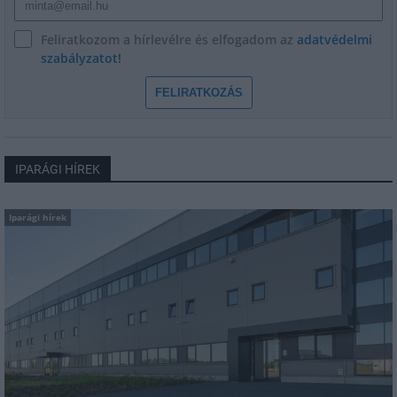
Feliratkozom a hírlevélre és elfogadom az
adatvédelmi
szabályzatot!
FELIRATKOZÁS
IPARÁGI HÍREK
Iparági hírek