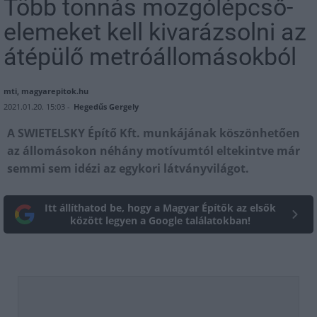
Több tonnás mozgólépcső-
elemeket kell kivarázsolni az
átépülő metróállomásokból
mti, magyarepitok.hu
2021.01.20. 15:03 -
Hegedűs Gergely
A SWIETELSKY Építő Kft. munkájának köszönhetően
az állomásokon néhány motívumtól eltekintve már
semmi sem idézi az egykori látványvilágot.
Itt állíthatod be, hogy a Magyar Építők az elsők
között legyen a Google találatokban!