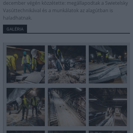
december végén közzétette: megállapodtak a Swietelsky
Vasúttechnikával és a munkálatok az alagútban is
haladhatnak.
GALÉRIA