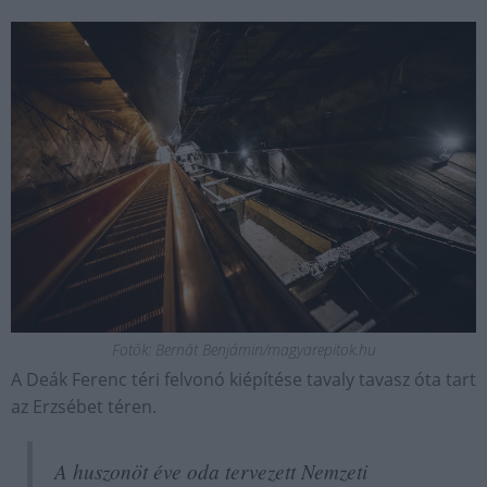
Fotók: Bernát Benjámin/magyarepitok.hu
A Deák Ferenc téri felvonó kiépítése tavaly tavasz óta tart
az Erzsébet téren.
A huszonöt éve oda tervezett Nemzeti