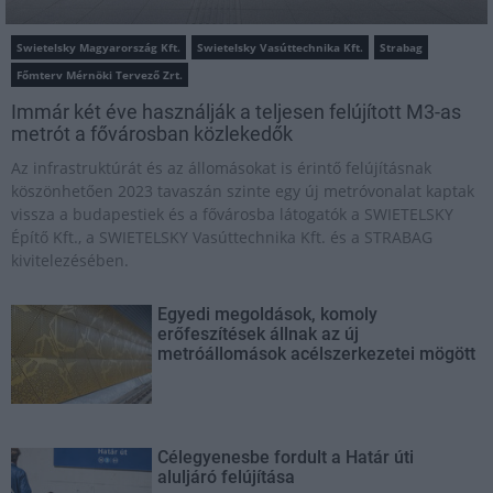
Swietelsky Magyarország Kft.
Swietelsky Vasúttechnika Kft.
Strabag
Főmterv Mérnöki Tervező Zrt.
Immár két éve használják a teljesen felújított M3-as
metrót a fővárosban közlekedők
Az infrastruktúrát és az állomásokat is érintő felújításnak
köszönhetően 2023 tavaszán szinte egy új metróvonalat kaptak
vissza a budapestiek és a fővárosba látogatók a SWIETELSKY
Építő Kft., a SWIETELSKY Vasúttechnika Kft. és a STRABAG
kivitelezésében.
Egyedi megoldások, komoly
erőfeszítések állnak az új
metróállomások acélszerkezetei mögött
Célegyenesbe fordult a Határ úti
aluljáró felújítása