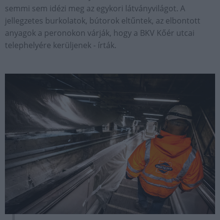
semmi sem idézi meg az egykori látványvilágot. A
jellegzetes burkolatok, bútorok eltűntek, az elbontott
anyagok a peronokon várják, hogy a BKV Kőér utcai
telephelyére kerüljenek - írták.