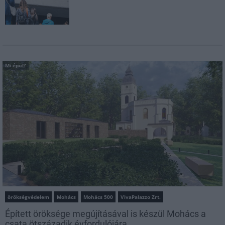
Mi épül?
örökségvédelem
Mohács
Mohács 500
VivaPalazzo Zrt.
Épített öröksége megújításával is készül Mohács a
csata ötszázadik évfordulójára