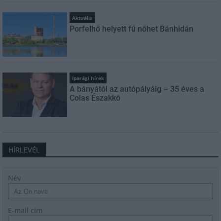
Aktuális
Porfelhő helyett fű nőhet Bánhidán
Iparági hírek
A bányától az autópályáig – 35 éves a
Colas Északkő
HÍRLEVÉL
Név
E-mail cím