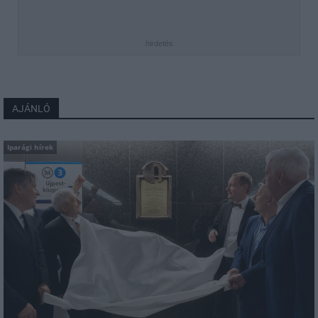
hirdetés
AJÁNLÓ
Iparági hírek