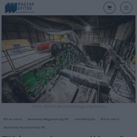
Fotók: Bernát Benjámin/magyarepitok.hu
M3-as metró
Swietelsky Magyarország Kft.
metrófelújítás
M3-as metró
Swietelsky Vasúttechnika Kft.