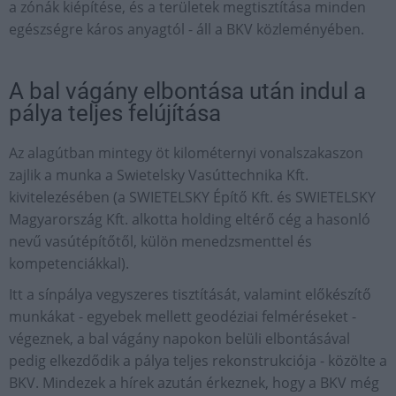
a zónák kiépítése, és a területek megtisztítása minden
egészségre káros anyagtól - áll a BKV közleményében.
A bal vágány elbontása után indul a
pálya teljes felújítása
Az alagútban mintegy öt kilométernyi vonalszakaszon
zajlik a munka a Swietelsky Vasúttechnika Kft.
kivitelezésében (a SWIETELSKY Építő Kft. és SWIETELSKY
Magyarország Kft. alkotta holding eltérő cég a hasonló
nevű vasútépítőtől, külön menedzsmenttel és
kompetenciákkal).
Itt a sínpálya vegyszeres tisztítását, valamint előkészítő
munkákat - egyebek mellett geodéziai felméréseket -
végeznek, a bal vágány napokon belüli elbontásával
pedig elkezdődik a pálya teljes rekonstrukciója - közölte a
BKV. Mindezek a hírek azután érkeznek, hogy a BKV még