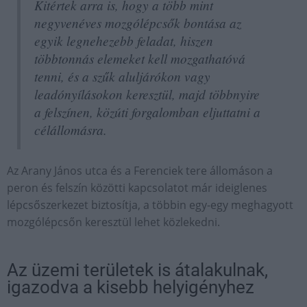
Kitértek arra is, hogy a több mint
negyvenéves mozgólépcsők bontása az
egyik legnehezebb feladat, hiszen
többtonnás elemeket kell mozgathatóvá
tenni, és a szűk aluljárókon vagy
leadónyílásokon keresztül, majd többnyire
a felszínen, közúti forgalomban eljuttatni a
célállomásra.
Az Arany János utca és a Ferenciek tere állomáson a
peron és felszín közötti kapcsolatot már ideiglenes
lépcsőszerkezet biztosítja, a többin egy-egy meghagyott
mozgólépcsőn keresztül lehet közlekedni.
Az üzemi területek is átalakulnak,
igazodva a kisebb helyigényhez