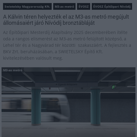
Swietelsky Magyarország Kft.
M3-as metró
ÉVOSZ
ÉVOSZ Építőipari Nívódíj
A Kálvin téren helyezték el az M3-as metró megújult
állomásaiért járó Nívódíj bronztábláját
Az Építőipari Mesterdíj Alapítvány 2025 decemberében ítélte
oda a rangos elismerést az M3-as metró felújított középső, a
Lehel tér és a Nagyvárad tér közötti szakaszáért. A fejlesztés a
BKV Zrt. beruházásában, a SWIETELSKY Építő Kft.
kivitelezésében valósult meg.
M3-as metró