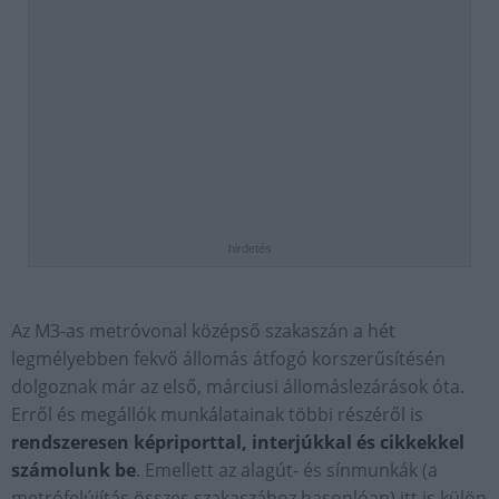
hirdetés
Az M3-as metróvonal középső szakaszán a hét
legmélyebben fekvő állomás átfogó korszerűsítésén
dolgoznak már az első, márciusi állomáslezárások óta.
Erről és megállók munkálatainak többi részéről is
rendszeresen képriporttal, interjúkkal és cikkekkel
számolunk be
. Emellett az alagút- és sínmunkák (a
metrófelújítás összes szakaszához hasonlóan) itt is külön