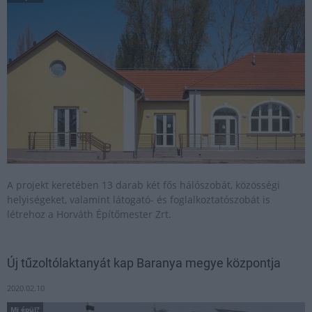
A projekt keretében 13 darab két fős hálószobát, közösségi
helyiségeket, valamint látogató- és foglalkoztatószobát is
létrehoz a Horváth Építőmester Zrt.
Új tűzoltólaktanyát kap Baranya megye központja
2020.02.10
Mi épül?