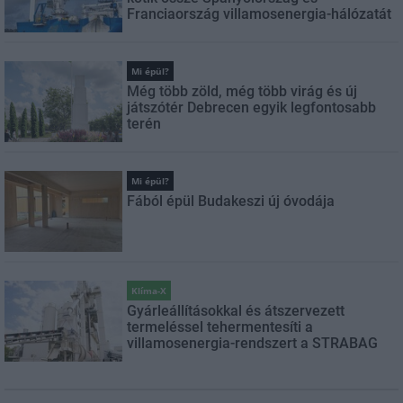
Franciaország villamosenergia-hálózatát
Mi épül?
Még több zöld, még több virág és új
játszótér Debrecen egyik legfontosabb
terén
Mi épül?
Fából épül Budakeszi új óvodája
Klíma-X
Gyárleállításokkal és átszervezett
termeléssel tehermentesíti a
villamosenergia-rendszert a STRABAG