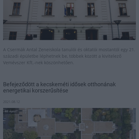
A Csermák Antal Zeneiskola tanulói és oktatói mostantól egy 21.
századi épületbe léphetnek be, többek között a kivitelező
Vemévszer Kft.-nek köszönhetően.
Befejeződött a kecskeméti idősek otthonának
energetikai korszerűsítése
2021.08.12
Mi épül?