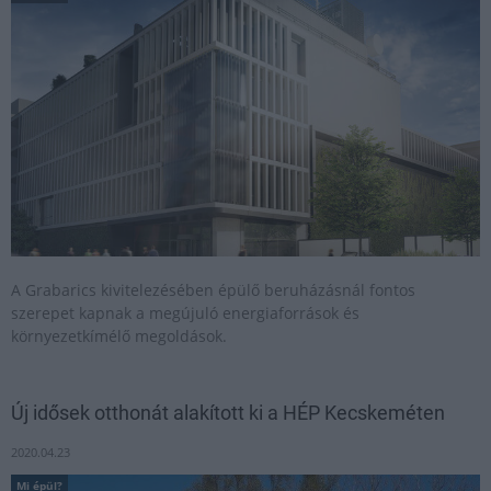
A Grabarics kivitelezésében épülő beruházásnál fontos
szerepet kapnak a megújuló energiaforrások és
környezetkímélő megoldások.
Új idősek otthonát alakított ki a HÉP Kecskeméten
2020.04.23
Mi épül?