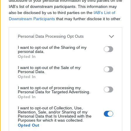
disclosure of your personal information by third parties on the
IAB’s list of downstream participants. This information may
also be disclosed by us to third parties on the
IAB’s List of
Downstream Participants
that may further disclose it to other
third parties.
A 8-10 évesre tervezett lefutású programban emellett többek
között modernizálnák az energetikai rendszert, valamint a cső-
Please note that this website/app uses one or more Google
Personal Data Processing Opt Outs
és vezetékhálózatokat is. A képviselők átmenetileg az
services and may gather and store information including but
Agrárminisztériumba költözhetnek majd – 4-5 év múlva.
not limited to your visit or usage behaviour. You may click to
I want to opt-out of the Sharing of my
personal data.
grant or deny consent to Google and its third-party tags to
Opted In
use your data for below specified purposes in below Google
consent section.
Átadták a pécsi lánglovagok új laktanyáját
I want to opt-out of the Sale of my
Personal Data.
Opted In
2022.10.27
Mi épül?
I want to opt-out of processing my
Personal Data for Targeted Advertising.
Opted In
I want to opt-out of Collection, Use,
Retention, Sale, and/or Sharing of my
Personal Data that Is Unrelated with the
Purposes for which it was collected.
Opted Out