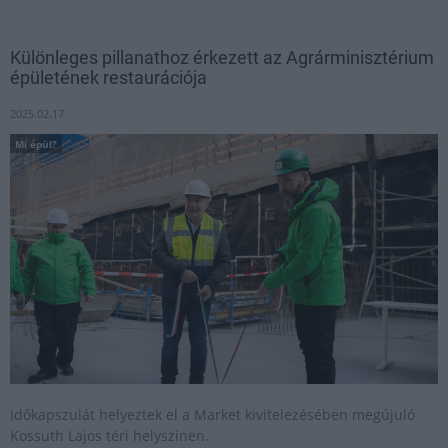
Különleges pillanathoz érkezett az Agrárminisztérium
épületének restaurációja
2025.02.17
Mi épül?
Időkapszulát helyeztek el a Market kivitelezésében megújuló
Kossuth Lajos téri helyszínen.