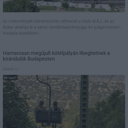
Az intézmények háromszintes otthonát a Fejér-B.Á.L. és az
Épkar alakítja ki a város rendőrkapitánysága és polgármesteri
hivatala közelében.
Hamarosan megújult kötélpályán libeghetnek a
kirándulók Budapesten
2020.05.12
Mi épül?