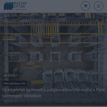
MI ÉPÜL?
PMG Építőipari Kft.
Új emeletet építenek a polgármesteri hivatalra a Pest
vármegyei városban
2025.03.17