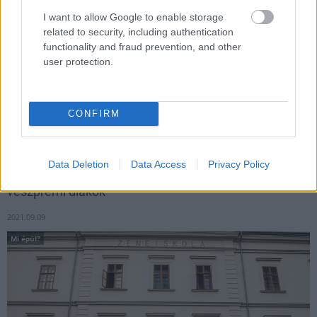
I want to allow Google to enable storage
related to security, including authentication
functionality and fraud prevention, and other
user protection.
A Grabarics kivitelezésében épülő EMC mérőlabor és
szerverközpont során már megkezdődött a födém építése, ezzel
a párhuzamosan pedig már elkészült az első emeleten a
CONFIRM
homlokzat mintafelülete is.
Data Deletion
Data Access
Privacy Policy
Kívül-belül megújult: modern épületben zenélhetnek a
veszprémi diákok
2021.09.09
Mi épül?