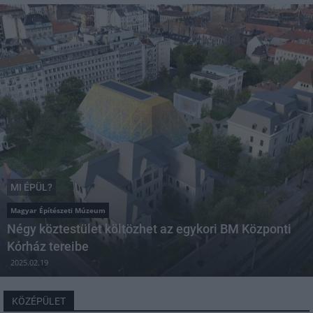
MI ÉPÜL?
Magyar Építészeti Múzeum
Négy köztestület költözhet az egykori BM Központi
Kórház tereibe
2025.02.19
KÖZÉPÜLET