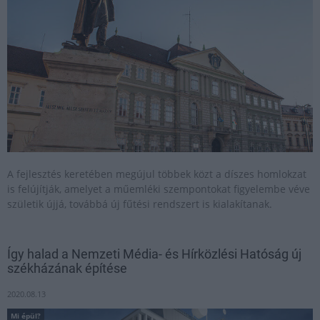
A fejlesztés keretében megújul többek közt a díszes homlokzat
is felújítják, amelyet a műemléki szempontokat figyelembe véve
születik újjá, továbbá új fűtési rendszert is kialakítanak.
Így halad a Nemzeti Média- és Hírközlési Hatóság új
székházának építése
2020.08.13
Mi épül?