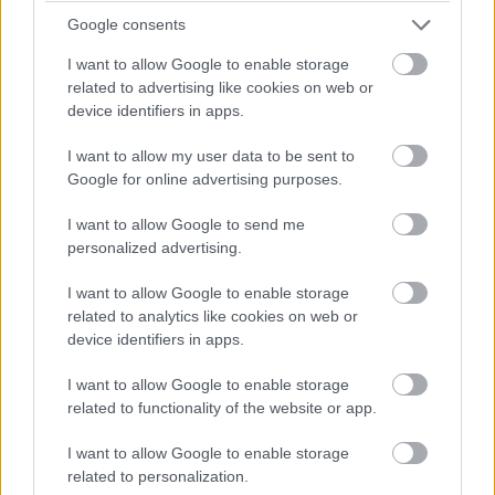
Google consents
I want to allow Google to enable storage
related to advertising like cookies on web or
device identifiers in apps.
A tűzoltóság új központjának építése a Merkbau Zrt.
kivitelezésében valósult meg.
I want to allow my user data to be sent to
Google for online advertising purposes.
I want to allow Google to send me
Az NMHH új épülete egyfajta tudásközpontként
personalized advertising.
terveződött és valósul meg
I want to allow Google to enable storage
2021.12.19
related to analytics like cookies on web or
Mi épül?
device identifiers in apps.
I want to allow Google to enable storage
related to functionality of the website or app.
I want to allow Google to enable storage
related to personalization.