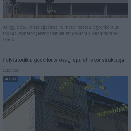
Az egyik épülethez éjjelente 18 méter hosszú, egyenként 20
tonnás vasbetongerendákat kellett daruzni a villamos sínek
felett.
Folytatódik a gödöllői bírósági épület rekonstrukciója
2020.10.26
Mi épül?