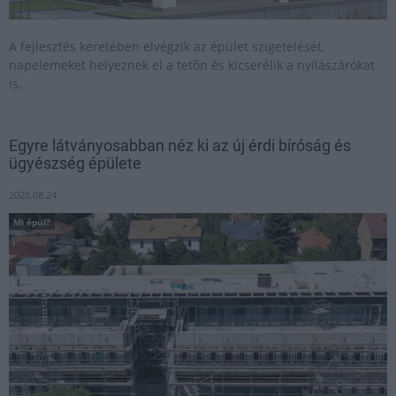
A fejlesztés keretében elvégzik az épület szigetelését,
napelemeket helyeznek el a tetőn és kicserélik a nyílászárókat
is.
Egyre látványosabban néz ki az új érdi bíróság és
ügyészség épülete
2020.08.24
Mi épül?