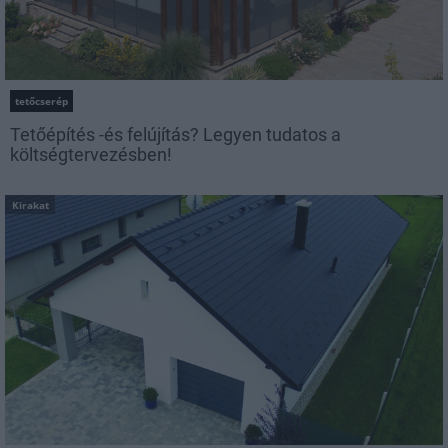
tetőcserép
Tetőépítés -és felújítás? Legyen tudatos a
költségtervezésben!
Kirakat