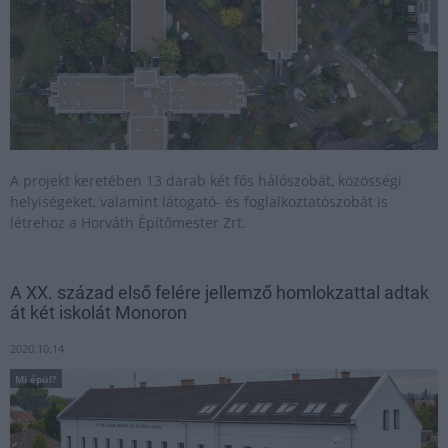
A projekt keretében 13 darab két fős hálószobát, közösségi
helyiségeket, valamint látogató- és foglalkoztatószobát is
létrehoz a Horváth Építőmester Zrt.
A XX. század első felére jellemző homlokzattal adtak
át két iskolát Monoron
2020.10.14
Mi épül?