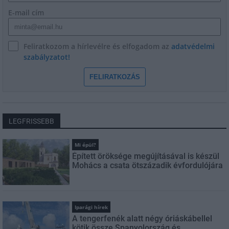
E-mail cím
Feliratkozom a hírlevélre és elfogadom az
adatvédelmi
szabályzatot!
FELIRATKOZÁS
LEGFRISSEBB
Mi épül?
Épített öröksége megújításával is készül
Mohács a csata ötszázadik évfordulójára
Iparági hírek
A tengerfenék alatt négy óriáskábellel
kötik össze Spanyolország és