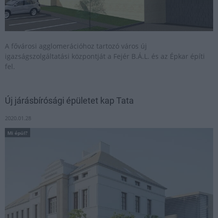
A fővárosi agglomerációhoz tartozó város új
igazságszolgáltatási központját a Fejér B.Á.L. és az Épkar építi
fel.
Új járásbírósági épületet kap Tata
2020.01.28
Mi épül?