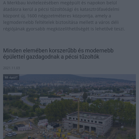
A Merkbau kivitelezésében megépült és napokon belül
átadásra kerül a pécsi tűzoltósági és katasztrófavédelmi
központ új, 1600 négyzetméteres központja, amely a
legmodernebb feltételek biztosítása mellett a város déli
régiójának gyorsabb megközelíthetőségét is lehetővé teszi.
Minden elemében korszerűbb és modernebb
épülettel gazdagodnak a pécsi tűzoltók
2021.11.03
Mi épül?