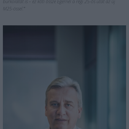
burkolatát is – ez köti össze Egernél a régi 25-ös utat az új
M25-össel.
”