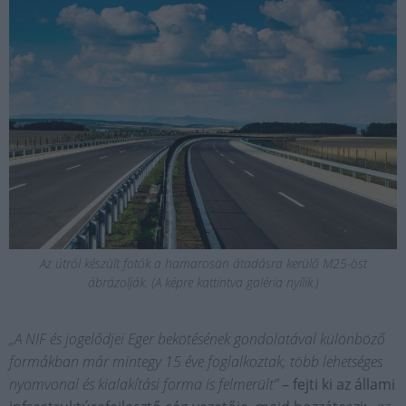
Az útról készült fotók a hamarosan átadásra kerülő M25-öst
ábrázolják. (A képre kattintva galéria nyílik.)
„A NIF és jogelődjei Eger bekötésének gondolatával különböző
formákban már mintegy 15 éve foglalkoztak, több lehetséges
nyomvonal és kialakítási forma is felmerült”
– fejti ki az állami