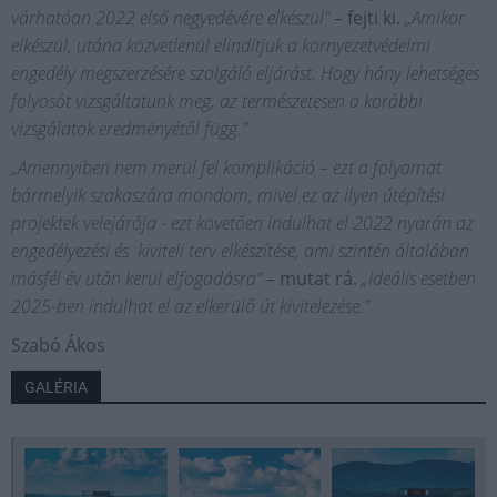
várhatóan 2022 első negyedévére elkészül”
– fejti ki.
„Amikor
elkészül, utána közvetlenül elindítjuk a környezetvédelmi
engedély megszerzésére szolgáló eljárást. Hogy hány lehetséges
folyosót vizsgáltatunk meg, az természetesen a korábbi
vizsgálatok eredményétől függ.”
„Amennyiben nem merül fel komplikáció – ezt a folyamat
bármelyik szakaszára mondom, mivel ez az ilyen útépítési
projektek velejárója - ezt követően indulhat el 2022 nyarán az
engedélyezési és kiviteli terv elkészítése, ami szintén általában
másfél év után kerül elfogadásra”
– mutat rá.
„Ideális esetben
2025-ben indulhat el az elkerülő út kivitelezése.”
Szabó Ákos
GALÉRIA