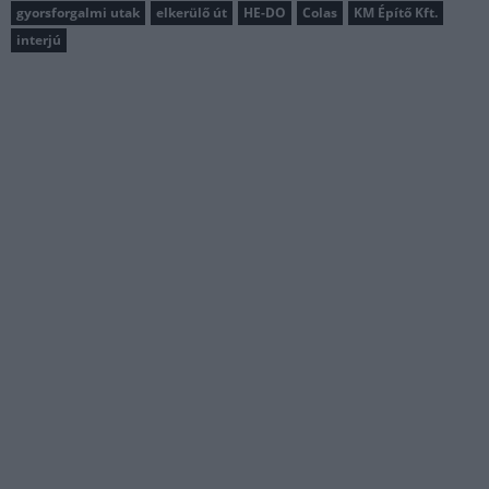
gyorsforgalmi utak
elkerülő út
HE-DO
Colas
KM Építő Kft.
interjú