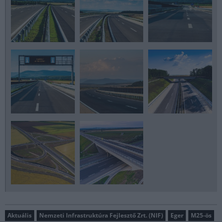
Aktuális
Nemzeti Infrastruktúra Fejlesztő Zrt. (NIF)
Eger
M25-ös