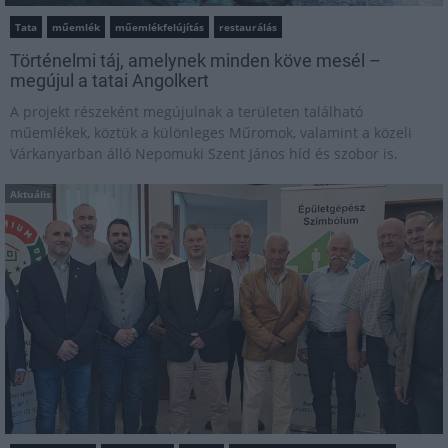
Tata
műemlék
műemlékfelújítás
restaurálás
Történelmi táj, amelynek minden köve mesél –
megújul a tatai Angolkert
A projekt részeként megújulnak a területen található
műemlékek, köztük a különleges Műromok, valamint a közeli
Várkanyarban álló Nepomuki Szent János híd és szobor is.
Aktuális