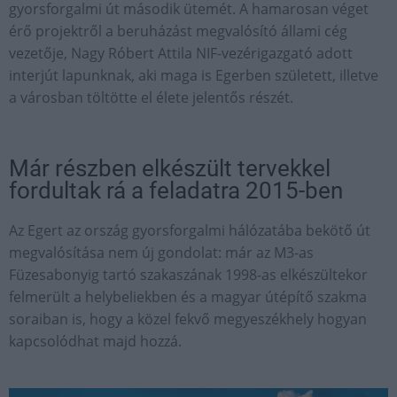
gyorsforgalmi út második ütemét. A hamarosan véget
érő projektről a beruházást megvalósító állami cég
vezetője, Nagy Róbert Attila NIF-vezérigazgató adott
interjút lapunknak, aki maga is Egerben született, illetve
a városban töltötte el élete jelentős részét.
Már részben elkészült tervekkel
fordultak rá a feladatra 2015-ben
Az Egert az ország gyorsforgalmi hálózatába bekötő út
megvalósítása nem új gondolat: már az M3-as
Füzesabonyig tartó szakaszának 1998-as elkészültekor
felmerült a helybeliekben és a magyar útépítő szakma
soraiban is, hogy a közel fekvő megyeszékhely hogyan
kapcsolódhat majd hozzá.