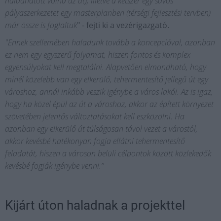
haladhatott volna az út), illetve a kétszer egy sávos
pályaszerkezetet egy masterplanben (térségi fejlesztési tervben)
már össze is foglaltuk
" - fejti ki a vezérigazgató.
"Ennek szellemében haladunk tovább a koncepcióval, azonban
ez nem egy egyszerű folyamat, hiszen fontos és komplex
egyensúlyokat kell megtalálni. Alapvetően elmondható, hogy
minél közelebb van egy elkerülő, tehermentesítő jellegű út egy
városhoz, annál inkább veszik igénybe a város lakói. Az is igaz,
hogy ha közel épül az út a városhoz, akkor az épített környezet
szövetében jelentős változtatásokat kell eszközölni. Ha
azonban egy elkerülő út túlságosan távol vezet a várostól,
akkor kevésbé hatékonyan fogja ellátni tehermentesítő
feladatát, hiszen a városon belüli célpontok között közlekedők
kevésbé fogják igénybe venni.”
Kijárt úton haladnak a projekttel