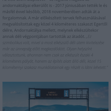
andornaktályai elkerülőt is - 2017 júniusában tették le és
másfél évvel később, 2018 novemberében adták át a
forgalomnak. A már előkészített tervek felhasználásával
megvalósítottak egy közel 4 kilométeres szakaszt Egertől
délre, Andornaktálya mellett, melynek elkészültekor
annak déli végpontjában tartották az átadót.
„Ez
szimbolikus volt, mivel a most elkészülő déli ütem kivitelezése
már az ünnepség előtt megkezdődött. Olyan helyszínt
választottunk, ahonnan nem csak az elkészült északi 4
kilométeres pályát, hanem az építés alatt álló déli, közel 15
kilométernyi szakasz munkálatainak egy részét is látni lehetett.”