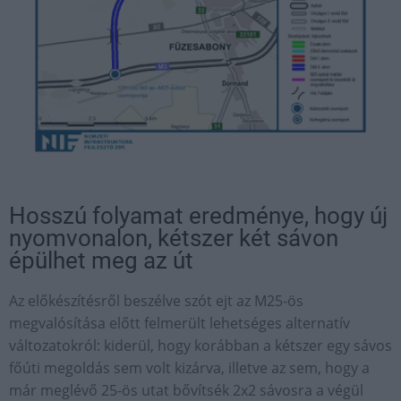
Hosszú folyamat eredménye, hogy új
nyomvonalon, kétszer két sávon
épülhet meg az út
Az előkészítésről beszélve szót ejt az M25-ös
megvalósítása előtt felmerült lehetséges alternatív
változatokról: kiderül, hogy korábban a kétszer egy sávos
főúti megoldás sem volt kizárva, illetve az sem, hogy a
már meglévő 25-ös utat bővítsék 2x2 sávosra a végül