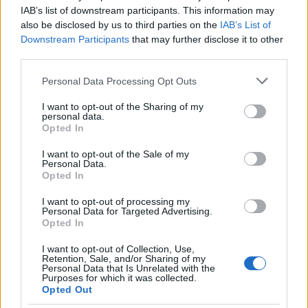
IAB’s list of downstream participants. This information may
also be disclosed by us to third parties on the
IAB’s List of
Downstream Participants
that may further disclose it to other
third parties.
Please note that this website/app uses one or more Google
Közel áll az egri vezérigazgató
Personal Data Processing Opt Outs
services and may gather and store information including but
szívéhez az M25-ös
not limited to your visit or usage behaviour. You may click to
I want to opt-out of the Sharing of my
personal data.
grant or deny consent to Google and its third-party tags to
Opted In
Mivel Nagy Róbert Attila egri, a beruházás különösen
use your data for below specified purposes in below Google
közel áll a szívéhez (erre már a tavaly decemberben
consent section.
I want to opt-out of the Sale of my
Personal Data.
megjelent, lapunknak adott
évértékelő interjúban
is
Opted In
utalt).
„Tősgyökeres egriként szívügyem volt ez a projekt és
elkészülésének összes mozzanatán rajta tartottam a szemem.
I want to opt-out of processing my
Personal Data for Targeted Advertising.
Szerencsésnek érzem magam és külön büszkeséggel tölt el, hogy
Opted In
jelen lehettem az M25-ös alapkőletételénél és most majd az
I want to opt-out of Collection, Use,
átadásánál is. Sokat jelent nekem ez az út.”
Retention, Sale, and/or Sharing of my
Personal Data that Is Unrelated with the
Purposes for which it was collected.
Opted Out
Elkerülő út építése a következő