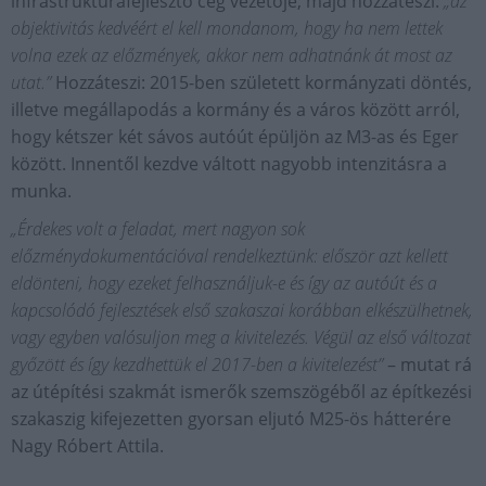
infrastruktúrafejlesztő cég vezetője, majd hozzáteszi:
„az
objektivitás kedvéért el kell mondanom, hogy ha nem lettek
volna ezek az előzmények, akkor nem adhatnánk át most az
utat.”
Hozzáteszi: 2015-ben született kormányzati döntés,
illetve megállapodás a kormány és a város között arról,
hogy kétszer két sávos autóút épüljön az M3-as és Eger
között. Innentől kezdve váltott nagyobb intenzitásra a
munka.
„Érdekes volt a feladat, mert nagyon sok
előzménydokumentációval rendelkeztünk: először azt kellett
eldönteni, hogy ezeket felhasználjuk-e és így az autóút és a
kapcsolódó fejlesztések első szakaszai korábban elkészülhetnek,
vagy egyben valósuljon meg a kivitelezés. Végül az első változat
győzött és így kezdhettük el 2017-ben a kivitelezést”
– mutat rá
az útépítési szakmát ismerők szemszögéből az építkezési
szakaszig kifejezetten gyorsan eljutó M25-ös hátterére
Nagy Róbert Attila.