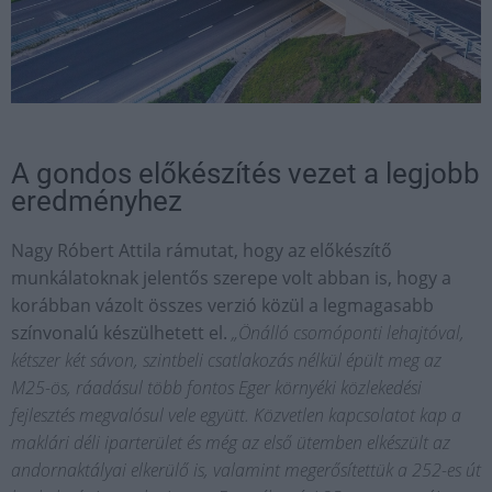
A gondos előkészítés vezet a legjobb
eredményhez
Nagy Róbert Attila rámutat, hogy az előkészítő
munkálatoknak jelentős szerepe volt abban is, hogy a
korábban vázolt összes verzió közül a legmagasabb
színvonalú készülhetett el.
„Önálló csomóponti lehajtóval,
kétszer két sávon, szintbeli csatlakozás nélkül épült meg az
M25-ös, ráadásul több fontos Eger környéki közlekedési
fejlesztés megvalósul vele együtt. Közvetlen kapcsolatot kap a
maklári déli iparterület és még az első ütemben elkészült az
andornaktályai elkerülő is, valamint megerősítettük a 252-es út