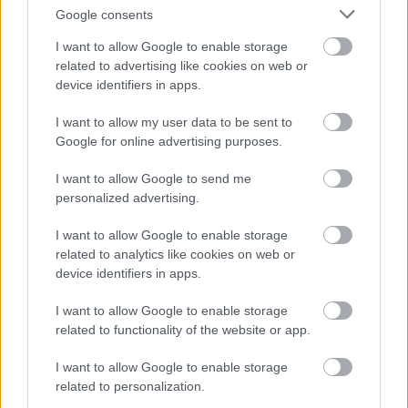
Google consents
feladat
I want to allow Google to enable storage
Az átadással azonban nincs vége a térségben a NIF
related to advertising like cookies on web or
munkájának. A vezérigazgatót megkérdeztük arról is,
device identifiers in apps.
hogy milyen feladatok várnak még a vállalatra a 19
I want to allow my user data to be sent to
kilométeres út elkészülte után a térségében. „
2018-ban
Google for online advertising purposes.
megkaptuk a megbízást, hogy foglalkozzunk a várost elkerülő,
tehermentesítő úttal. Ez is egy már 15-20 éve húzódó kérdéskör
I want to allow Google to send me
Egerben. A feladat az, hogy az átmenő forgalmat vezessük ki a
personalized advertising.
város belső útjairól”
– mutat rá.
I want to allow Google to enable storage
related to analytics like cookies on web or
device identifiers in apps.
I want to allow Google to enable storage
related to functionality of the website or app.
I want to allow Google to enable storage
related to personalization.