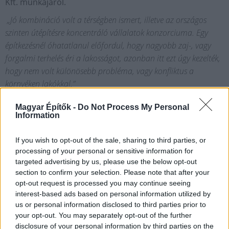
Kft. munkájáról.
„Jó kombináció volt a térségben ismert, illetve az országos
szinten útépítésre koncentráló vállalatok konzorciuma. Egy
építkezésnél óhatatlanul előfordul, hogy nagyobb zaj-, vagy
forgalmi terhelés éri a lakosságot, azonban itt ezt úgy kezelték,
hogy nem volt különösebb probléma, vagy konfliktus a
környéken lakókkal.”
Magyar Építők -
Do Not Process My Personal
Information
If you wish to opt-out of the sale, sharing to third parties, or
processing of your personal or sensitive information for
targeted advertising by us, please use the below opt-out
section to confirm your selection. Please note that after your
opt-out request is processed you may continue seeing
interest-based ads based on personal information utilized by
us or personal information disclosed to third parties prior to
your opt-out. You may separately opt-out of the further
disclosure of your personal information by third parties on the