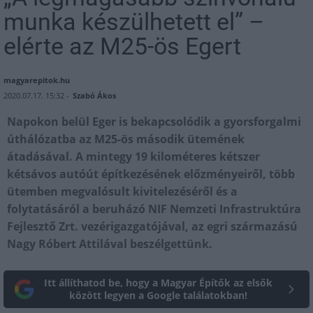
munka készülhetett el” –
elérte az M25-ös Egert
magyarepitok.hu
2020.07.17. 15:32 -
Szabó Ákos
Napokon belül Eger is bekapcsolódik a gyorsforgalmi
úthálózatba az M25-ös második ütemének
átadásával. A mintegy 19 kilométeres kétszer
kétsávos autóút építkezésének előzményeiről, több
ütemben megvalósult kivitelezéséről és a
folytatásáról a beruházó NIF Nemzeti Infrastruktúra
Fejlesztő Zrt. vezérigazgatójával, az egri származású
Nagy Róbert Attilával beszélgettünk.
Itt állíthatod be, hogy a Magyar Építők az elsők
között legyen a Google találatokban!