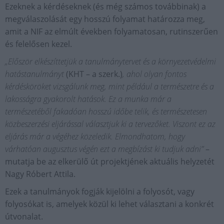
Ezeknek a kérdéseknek (és még számos továbbinak) a
megválaszolását egy hosszú folyamat határozza meg,
amit a NIF az elmúlt években folyamatosan, rutinszerűen
és felelősen kezel.
„Először elkészíttetjük a tanulmánytervet és a környezetvédelmi
hatástanulmányt
(KHT – a szerk.)
, ahol olyan fontos
kérdésköröket vizsgálunk meg, mint például a természetre és a
lakosságra gyakorolt hatások. Ez a munka már a
természetéből fakadóan hosszú időbe telik, és természetesen
közbeszerzési eljárással választjuk ki a tervezőket. Viszont ez az
eljárás már a végéhez közeledik. Elmondhatom, hogy
várhatóan augusztus végén ezt a megbízást ki tudjuk adni”
–
mutatja be az elkerülő út projektjének aktuális helyzetét
Nagy Róbert Attila.
Ezek a tanulmányok fogják kijelölni a folyosót, vagy
folyosókat is, amelyek közül ki lehet választani a konkrét
útvonalat.