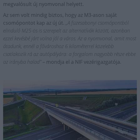
megvalósult új nyomvonal helyett.
Az sem volt mindig biztos, hogy az M3-ason saját
csomópontot kap az új út.
„A füzesabonyi csomópontból
elinduló M25-ös is szerepelt az alternatívák között, azonban
ezzel kevésbé járt volna jól a város. Az a nyomvonal, amit most
átadunk, ennél a fővároshoz 6 kilométerrel közelebb
csatlakozik rá az autópályára: a forgalom nagyobb része ebbe
az irányba halad”
– mondja el a NIF vezérigazgatója.