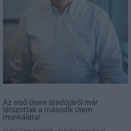
Az első ütem átadójáról már
látszottak a második ütem
munkálatai
Az első ütem alapkövét – ez foglalta magába az