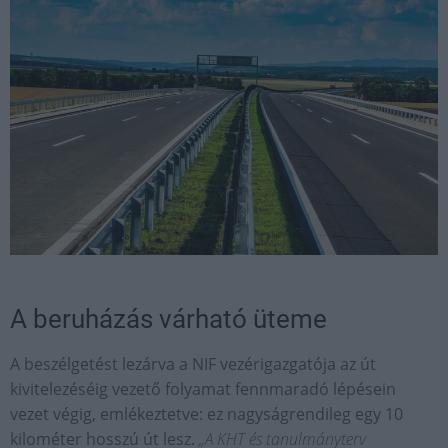
A beruházás várható üteme
A beszélgetést lezárva a NIF vezérigazgatója az út
kivitelezéséig vezető folyamat fennmaradó lépésein
vezet végig, emlékeztetve: ez nagyságrendileg egy 10
kilométer hosszú út lesz.
„A KHT és tanulmányterv