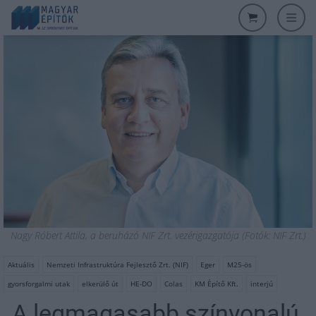
Nagy Róbert Attila, a beruházó NIF Zrt. vezérigazgatója (Fotók: NIF Zrt.)
Aktuális
Nemzeti Infrastruktúra Fejlesztő Zrt. (NIF)
Eger
M25-ös
gyorsforgalmi utak
elkerülő út
HE-DO
Colas
KM Építő Kft.
interjú
„A legmagasabb színvonalú