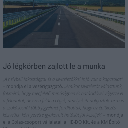
Jó légkörben zajlott le a munka
„A helybeli lakossággal és a kivitelezőkkel is jó volt a kapcsolat”
– mondja el a vezérigazgató.
„Amikor kivitelezőt választunk,
fokmérő, hogy megfelelő minőségben és határidővel végezze el
a feladatot, de ezen felül a cégek, amelyek itt dolgoztak, arra is
a szokásosnál több figyelmet fordítottak, hogy az építkezés
közvetlen környezetre gyakorolt hatását jól kezeljék”
– mondja
el a Colas-csoport vállalatai, a HE-DO Kft. és a KM Építő