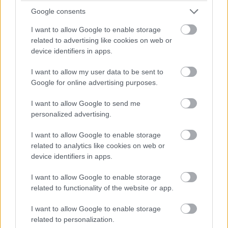
mellett az átemelők is megújultak. Úgy a
Google consents
csőfektetés, mint a folyóka építés kézi
erővel történt. Több mint 8000 t betont kézi
I want to allow Google to enable storage
mozgatással építettek be.
related to advertising like cookies on web or
device identifiers in apps.
A 2017 óta tartó projekt alatt a teljes alagúton éjszakai
I want to allow my user data to be sent to
Google for online advertising purposes.
műszakban és hétvégén is dolgozott a cég, a
metróközlekedés fenntartása mellett, ami komoly
I want to allow Google to send me
ütemezést, logisztikát igényelt. Mára elmondható, hogy a
personalized advertising.
lehetőségekhez képest kiszorították és kezelhetővé
I want to allow Google to enable storage
tették az érkező vízbefolyásokat.
related to analytics like cookies on web or
device identifiers in apps.
A főszellőzők átépítését kézi erővel
I want to allow Google to enable storage
tudták csak elvégezni
related to functionality of the website or app.
I want to allow Google to enable storage
A
vonali főszellőző műtárgyak átépítése
gyakorlatilag
related to personalization.
azt jelentette, hogy a külső szerkezeten kívül mindent