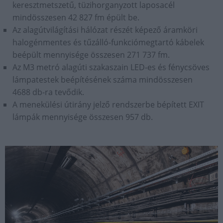
keresztmetszetű, tüzihorganyzott laposacél
mindösszesen 42 827 fm épült be.
Az alagútvilágítási hálózat részét képező áramköri
halogénmentes és tűzálló-funkciómegtartó kábelek
beépült mennyisége összesen 271 737 fm.
Az M3 metró alagúti szakaszain LED-es és fénycsöves
lámpatestek beépítésének száma mindösszesen
4688 db-ra tevődik.
A menekülési útirány jelző rendszerbe bépített EXIT
lámpák mennyisége összesen 957 db.