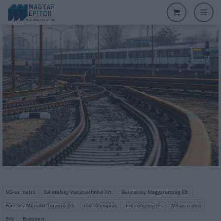
M3-as metró
Swietelsky Vasúttechnika Kft.
Swietelsky Magyarország Kft.
Főmterv Mérnöki Tervező Zrt.
metrófelújítás
metrófejlesztés
M3-as metró
BKV
Budapest