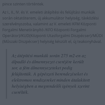
pince szinten történtek.
Az I., II., IV. és V. emeleti átépítési és felújítási munkák
során oktatóterem, új akkumulátor helyiség, távközlési
szerelvényszoba, valamint az V. emeleti KFM Központi
Forgalmi Menetirányító /KFO Központi Forgalmi
Operátor)/KUD(Központi Utasforgalmi Diszpécser)/MÜDI
(Műszaki Diszpécser) helyiség készült el, új teakonyhával.
Az átépítési munkák során 275 m2-en az
álpadló és álmennyezet cseréjére került
sor, a fém álmennyezeteket pedig
felújították. A gépészeti berendezéseket és
elektromos rendszereket minden átalakított
helyiségben a megrendelői igények szerint
cserélték.