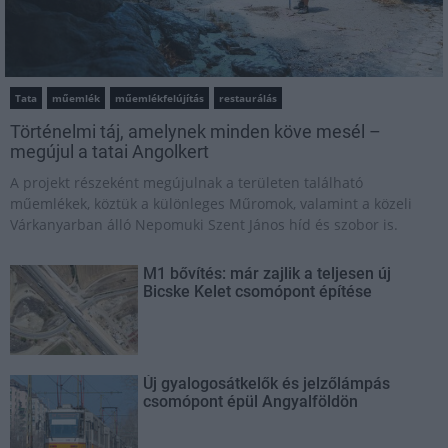
Tata
műemlék
műemlékfelújítás
restaurálás
Történelmi táj, amelynek minden köve mesél –
megújul a tatai Angolkert
A projekt részeként megújulnak a területen található
műemlékek, köztük a különleges Műromok, valamint a közeli
Várkanyarban álló Nepomuki Szent János híd és szobor is.
M1 bővítés: már zajlik a teljesen új
Bicske Kelet csomópont építése
Új gyalogosátkelők és jelzőlámpás
csomópont épül Angyalföldön