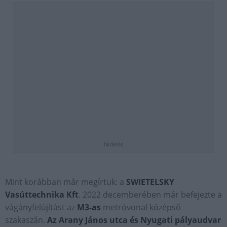
hirdetés
Mint korábban már megírtuk: a
SWIETELSKY
Vasúttechnika Kft
. 2022 decemberében már befejezte a
vágányfelújítást az
M3-as
metróvonal középső
szakaszán.
Az Arany János utca és Nyugati pályaudvar