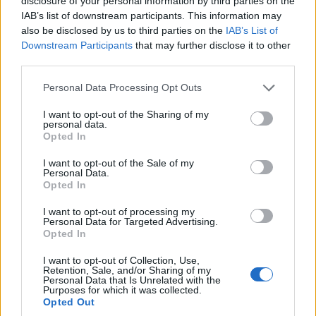
disclosure of your personal information by third parties on the
IAB’s list of downstream participants. This information may
also be disclosed by us to third parties on the
IAB’s List of
Downstream Participants
that may further disclose it to other
third parties.
Please note that this website/app uses one or more Google
Personal Data Processing Opt Outs
services and may gather and store information including but
not limited to your visit or usage behaviour. You may click to
I want to opt-out of the Sharing of my
personal data.
grant or deny consent to Google and its third-party tags to
Opted In
use your data for below specified purposes in below Google
consent section.
I want to opt-out of the Sale of my
Mára elmondható, hogy a lehetőségekhez képest
Personal Data.
kiszorították, kezelhetővé tették az érkező vizeket.
Opted In
I want to opt-out of processing my
Personal Data for Targeted Advertising.
A másik komoly feladat az alagútban a
Opted In
vízelvezetés felújítása volt
. Teljesen új
I want to opt-out of Collection, Use,
csatorna és folyóka rendszer épült, a metró
Retention, Sale, and/or Sharing of my
menekítési útvonalát szem előtt tartva. A
Personal Data that Is Unrelated with the
Purposes for which it was collected.
23,9 km csőhálózat és 11,5 km folyóka
Opted Out