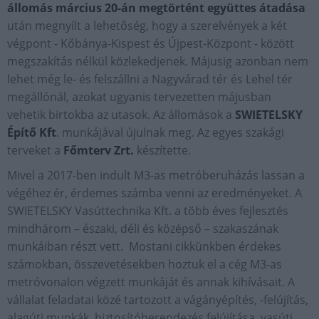
állomás március 20-án megtörtént együttes átadása
után megnyílt a lehetőség, hogy a szerelvények a két
végpont - Kőbánya-Kispest és Újpest-Központ - között
megszakítás nélkül közlekedjenek. Májusig azonban nem
lehet még le- és felszállni a Nagyvárad tér és Lehel tér
megállónál, azokat ugyanis tervezetten májusban
vehetik birtokba az utasok. Az állomások a
SWIETELSKY
Építő Kft
. munkájával újulnak meg. Az egyes szakági
terveket a
Főmterv Zrt.
készítette.
Mivel a 2017-ben indult M3-as metróberuházás lassan a
végéhez ér, érdemes számba venni az eredményeket. A
SWIETELSKY Vasúttechnika Kft. a több éves fejlesztés
mindhárom – északi, déli és középső – szakaszának
munkáiban részt vett. Mostani cikkünkben érdekes
számokban, összevetésekben hoztuk el a cég M3-as
metróvonalon végzett munkáját és annak kihívásait. A
vállalat feladatai közé tartozott a vágányépítés, -felújítás,
alagúti munkák, biztosítóberendezés felújítása, vasúti