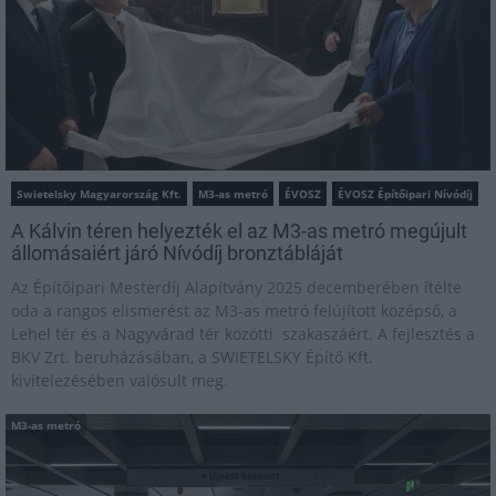
Swietelsky Magyarország Kft.
M3-as metró
ÉVOSZ
ÉVOSZ Építőipari Nívódíj
A Kálvin téren helyezték el az M3-as metró megújult
állomásaiért járó Nívódíj bronztábláját
Az Építőipari Mesterdíj Alapítvány 2025 decemberében ítélte
oda a rangos elismerést az M3-as metró felújított középső, a
Lehel tér és a Nagyvárad tér közötti szakaszáért. A fejlesztés a
BKV Zrt. beruházásában, a SWIETELSKY Építő Kft.
kivitelezésében valósult meg.
M3-as metró