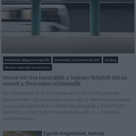
Swietelsky Magyarország Kft.
Swietelsky Vasúttechnika Kft.
Strabag
Főmterv Mérnöki Tervező Zrt.
Immár két éve használják a teljesen felújított M3-as
metrót a fővárosban közlekedők
Az infrastruktúrát és az állomásokat is érintő felújításnak
köszönhetően 2023 tavaszán szinte egy új metróvonalat kaptak
vissza a budapestiek és a fővárosba látogatók a SWIETELSKY
Építő Kft., a SWIETELSKY Vasúttechnika Kft. és a STRABAG
kivitelezésében.
Egyedi megoldások, komoly