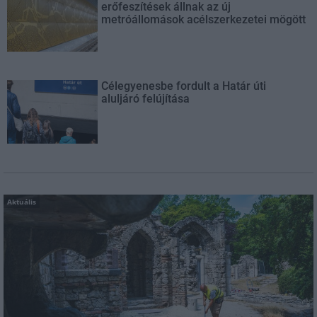
erőfeszítések állnak az új
metróállomások acélszerkezetei mögött
Célegyenesbe fordult a Határ úti
aluljáró felújítása
Aktuális