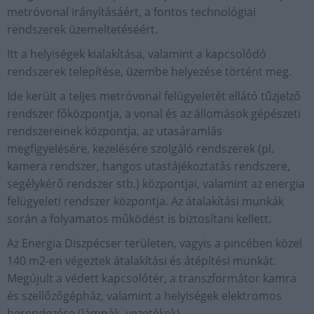
metróvonal irányításáért, a fontos technológiai
rendszerek üzemeltetéséért.
Itt a helyiségek kialakítása, valamint a kapcsolódó
rendszerek telepítése, üzembe helyezése történt meg.
Ide került a teljes metróvonal felügyeletét ellátó tűzjelző
rendszer főközpontja, a vonal és az állomások gépészeti
rendszereinek központja, az utasáramlás
megfigyelésére, kezelésére szolgáló rendszerek (pl.
kamera rendszer, hangos utastájékoztatás rendszere,
segélykérő rendszer stb.) központjai, valamint az energia
felügyeleti rendszer központja. Az átalakítási munkák
során a folyamatos működést is biztosítani kellett.
Az Energia Diszpécser területen, vagyis a pincében közel
140 m2-en végeztek átalakítási és átépítési munkát.
Megújult a védett kapcsolótér, a transzformátor kamra
és szellőzőgépház, valamint a helyiségek elektromos
berendezése (lámpák, vezetékek).