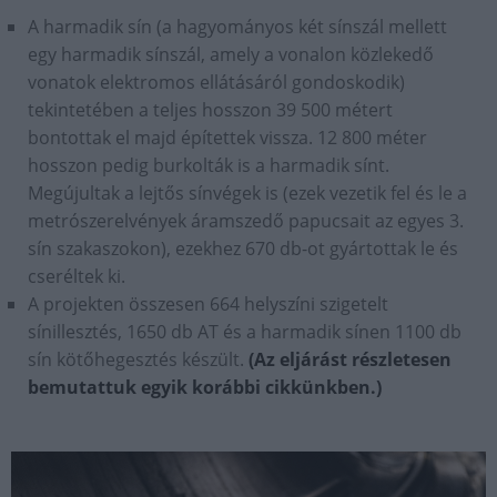
A harmadik sín (a hagyományos két sínszál mellett
egy harmadik sínszál, amely a vonalon közlekedő
vonatok elektromos ellátásáról gondoskodik)
tekintetében a teljes hosszon 39 500 métert
bontottak el majd építettek vissza. 12 800 méter
hosszon pedig burkolták is a harmadik sínt.
Megújultak a lejtős sínvégek is (ezek vezetik fel és le a
metrószerelvények áramszedő papucsait az egyes 3.
sín szakaszokon), ezekhez 670 db-ot gyártottak le és
cseréltek ki.
A projekten összesen 664 helyszíni szigetelt
sínillesztés, 1650 db AT és a harmadik sínen 1100 db
sín kötőhegesztés készült.
(Az eljárást részletesen
bemutattuk egyik korábbi cikkünkben.)