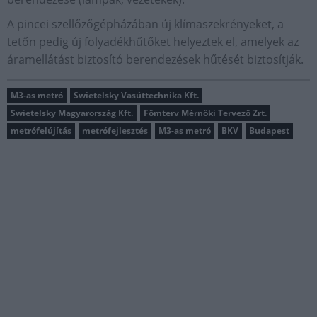
A pincei szellőzőgépházában új klímaszekrényeket, a
tetőn pedig új folyadékhűtőket helyeztek el, amelyek az
áramellátást biztosító berendezések hűtését biztosítják.
M3-as metró
Swietelsky Vasúttechnika Kft.
Swietelsky Magyarország Kft.
Főmterv Mérnöki Tervező Zrt.
metrófelújítás
metrófejlesztés
M3-as metró
BKV
Budapest