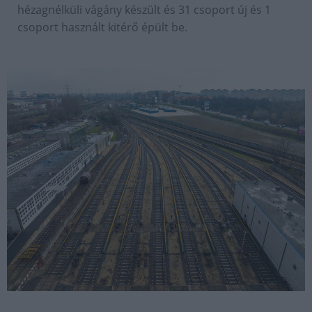
hézagnélküli vágány készült és 31 csoport új és 1
csoport használt kitérő épült be.