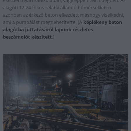
esetben nyári kánikulában, vagy éppen téli hidegben. Az
alagúti 12-24 fokos relatív állandó hőmérsékleten
azonban az érkező beton elkezdett máshogy viselkedni,
ami a pumpálást megnehezítette. (A
képlékeny beton
alagútba juttatásáról lapunk részletes
beszámolót készített
.)