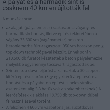
A pályát és a harmadik sínt is
csaknem 40 km-en újították fel
A munkák során
az alagúti (pályalemezes) szakaszon a vágány- és
harmadik sín bontás, illetve építés tekintetében a
vágány 33 600 vm (vágányméter) hosszon
betonlemezbe fúrt-ragasztott, 950 vm hosszon pedig
top-down technológiával készült. Ennek során
210.500 db furatot készítettek a beton pályalemezbe,
melyekbe ugyanennyi tőcsavart ragasztottak be.
Szintén top-down eljárást alkalmaztak a 30 csoport
kitérő építése során. (Egy-egy kitérő átépítésére a
bontást és a pályabeton építést is beleszámítva
esetenként alig 2-3 hetük volt a szakembereknek.) A
leerősítések kialakítása 19.750 db top-down dübel
felhasználásával történt.
A felszínen 4 600 vm vasbetonaljas, zúzottköves,