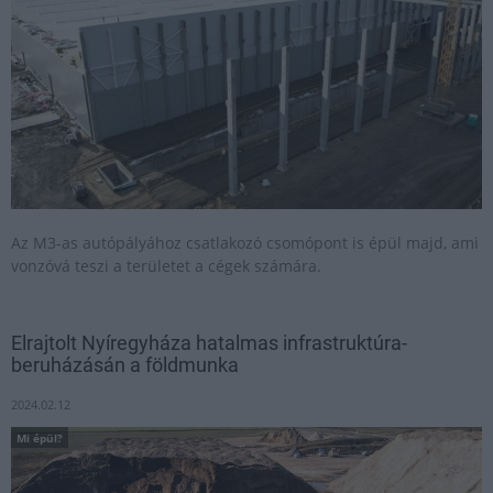
Az M3-as autópályához csatlakozó csomópont is épül majd, ami
vonzóvá teszi a területet a cégek számára.
Elrajtolt Nyíregyháza hatalmas infrastruktúra-
beruházásán a földmunka
2024.02.12
Mi épül?