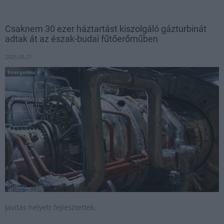
Csaknem 30 ezer háztartást kiszolgáló gázturbinát
adtak át az észak-budai fűtőerőműben
2025.05.21
Energetika
Javítás helyett fejlesztettek.