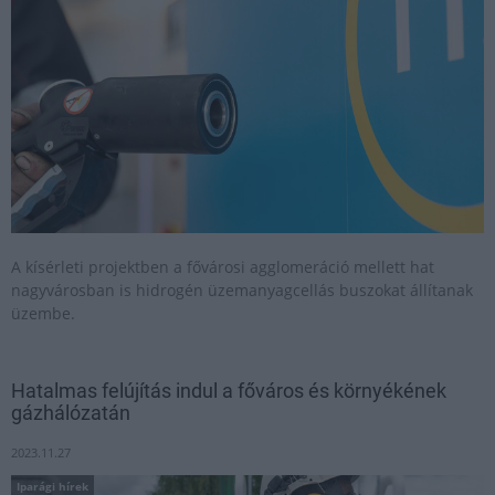
A kísérleti projektben a fővárosi agglomeráció mellett hat
nagyvárosban is hidrogén üzemanyagcellás buszokat állítanak
üzembe.
Hatalmas felújítás indul a főváros és környékének
gázhálózatán
2023.11.27
Iparági hírek