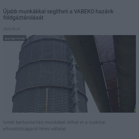
Újabb munkákkal segítheti a VABEKO hazánk
földgáztárolását
2024.05.24
Iparági hírek
Ismét karbantartási munkákat láthat el a szakmai
elhivatottságáról híres vállalat.