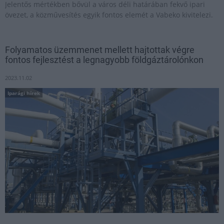
Jelentős mértékben bővül a város déli határában fekvő ipari
övezet, a közművesítés egyik fontos elemét a Vabeko kivitelezi.
Folyamatos üzemmenet mellett hajtottak végre
fontos fejlesztést a legnagyobb földgáztárolónkon
2023.11.02
Iparági hírek