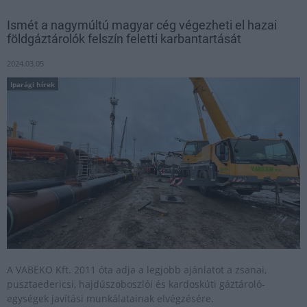
Ismét a nagymúltú magyar cég végezheti el hazai
földgáztárolók felszín feletti karbantartását
2024.03.05
Iparági hírek
A VABEKO Kft. 2011 óta adja a legjobb ajánlatot a zsanai,
pusztaedericsi, hajdúszoboszlói és kardoskúti gáztároló-
egységek javítási munkálatainak elvégzésére.