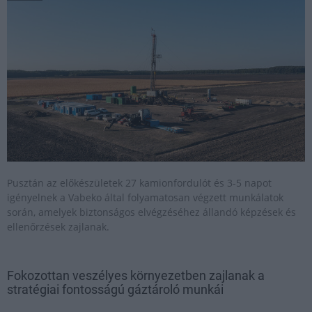
Pusztán az előkészületek 27 kamionfordulót és 3-5 napot
igényelnek a Vabeko által folyamatosan végzett munkálatok
során, amelyek biztonságos elvégzéséhez állandó képzések és
ellenőrzések zajlanak.
Fokozottan veszélyes környezetben zajlanak a
stratégiai fontosságú gáztároló munkái