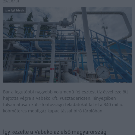
2023.07.31
Iparági hírek
Bár a legutóbbi nagyobb volumenű fejlesztést tíz évvel ezelőtt
hajtotta végre a Vabeko Kft. Pusztadericsen, lényegében
folyamatosan kulcsfontosságú feladatokat lát el a 340 millió
köbméteres mobilgáz kapacitással bíró tárolóban.
Így kezelte a Vabeko az első magyarországi