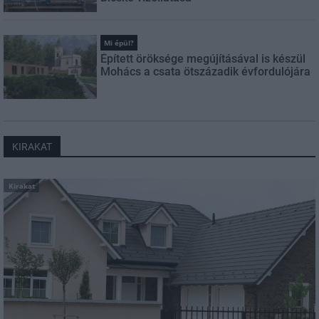
Mi épül?
Épített öröksége megújításával is készül
Mohács a csata ötszázadik évfordulójára
KIRAKAT
Kirakat