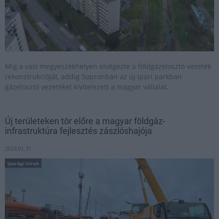
Míg a vasi megyeszékhelyen elvégezte a földgázelosztó vezeték
rekonstrukcióját, addig Sopronban az új ipari parkban
gázelosztó vezetéket kivitelezett a magyar vállalat.
Új területeken tör előre a magyar földgáz-
infrastruktúra fejlesztés zászlóshajója
2023.01.31
Iparági hírek