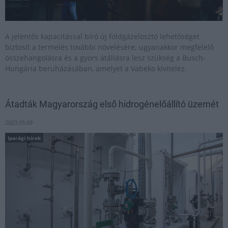
A jelentős kapacitással bíró új földgázelosztó lehetőséget
biztosít a termelés további növelésére; ugyanakkor megfelelő
összehangolásra és a gyors átállásra lesz szükség a Busch-
Hungária beruházásában, amelyet a Vabeko kivitelez.
Átadták Magyarország első hidrogénelőállító üzemét
2023.05.09
Iparági hírek