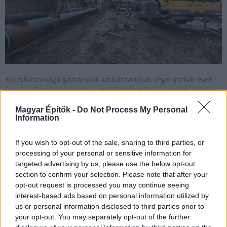
Kulcsfontosságú gáztározók karbantartását végzi immár évek
óta, és jelentős nemzetközi projektekben kap szerepet, mégis
csak kevésbé ismert a VABEKO Kft. neve. Bemutatjuk a siófoki
Magyar Építők -
Do Not Process My Personal
központú magyar vállalat történetét, alapértékeit és jövőbeli
Information
terveit.
If you wish to opt-out of the sale, sharing to third parties, or
processing of your personal or sensitive information for
Átfogó közműfejlesztést valósít meg a Mészáros és a
targeted advertising by us, please use the below opt-out
Vabeko
section to confirm your selection. Please note that after your
opt-out request is processed you may continue seeing
2019.06.12
interest-based ads based on personal information utilized by
Mi épül?
us or personal information disclosed to third parties prior to
your opt-out. You may separately opt-out of the further