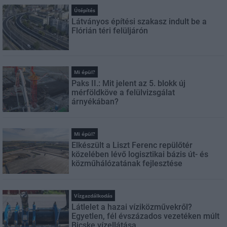
Útépítés
Látványos építési szakasz indult be a
Flórián téri felüljárón
Mi épül?
Paks II.: Mit jelent az 5. blokk új
mérföldköve a felülvizsgálat
árnyékában?
Mi épül?
Elkészült a Liszt Ferenc repülőtér
közelében lévő logisztikai bázis út- és
közműhálózatának fejlesztése
Vízgazdálkodás
Látlelet a hazai víziközművekről?
Egyetlen, fél évszázados vezetéken múlt
Bicske vízellátása