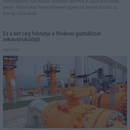
székhelyéhez hasonlóan Siófokon építette ki laboratóriumát,
amely folyamatos fejlesztésekkel igyekszik lépést tartani az
iparág újításaival.
Ez a két cég folytatja a fővárosi gázhálózat
rekonstrukcióját
2020.03.04
Mi épül?