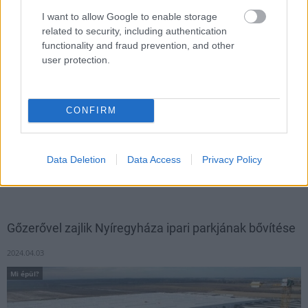
I want to allow Google to enable storage
related to security, including authentication
functionality and fraud prevention, and other
user protection.
CONFIRM
Hazánkban egyedülálló felszereltségű ipari parkot fejlesztenek
Data Deletion
Data Access
Privacy Policy
Nyíregyházán. A projektben a KE-VÍZ utakat és csatornákat is
épít.
Gőzerővel zajlik Nyíregyháza ipari parkjának bővítése
2024.04.03
Mi épül?