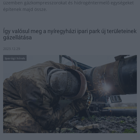
üzemben gázkompresszorokat és hidrogéntermelő egységeket
építenek majd össze.
Így valósul meg a nyíregyházi ipari park új területeinek
gázellátása
2023.12.29
Iparági hírek