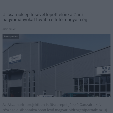
Új csarnok építésével lépett előre a Ganz-
hagyományokat tovább éltető magyar cég
2024.01.24
Energetika
Az Akvamarin projektben is főszerepet játszó Ganzair aktív
részese a kibontakozóban levő magyar hidrogéniparnak: az új