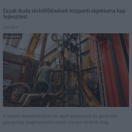
Észak-Buda távhőfűtésének központi objektuma kap
fejlesztést
2024.09.21
Energetika
A Vabeko kivitelezésében az egyik gázturbina és generátor
gépegység meghibásodás miatti cseréje történik meg.