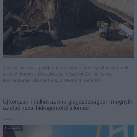
A város déli ipari parkjában utakat és csatornákat is építenek:
az első ütemet a Mészáros és Mészáros Zrt. és Ke Víz
konzorciuma, valamint a Nyír-Wetland kivitelezi.
Új korszak indulhat az energiagazdaságban: megnyílt
az első hazai hidrogéntöltő állomás
2024.01.19
Energetika