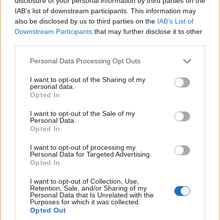
disclosure of your personal information by third parties on the
IAB’s list of downstream participants. This information may
also be disclosed by us to third parties on the
IAB’s List of
Downstream Participants
that may further disclose it to other
third parties.
Please note that this website/app uses one or more Google
Personal Data Processing Opt Outs
services and may gather and store information including but
not limited to your visit or usage behaviour. You may click to
I want to opt-out of the Sharing of my
personal data.
grant or deny consent to Google and its third-party tags to
Opted In
use your data for below specified purposes in below Google
Az összesen nettó 22 milliárd forintot kitevő keretszerződések
consent section.
I want to opt-out of the Sale of my
gázvezetékek építésére és rekonstrukciójára vonatkoznak.
Personal Data.
Opted In
I want to opt-out of processing my
Létfontosságú berendezések kaptak új gázvezetéket
Personal Data for Targeted Advertising.
az ajkai magyar-szlovén üzemben
Opted In
2024.11.29
I want to opt-out of Collection, Use,
Retention, Sale, and/or Sharing of my
Personal Data that Is Unrelated with the
Technológia
Purposes for which it was collected.
Opted Out