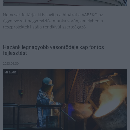
Nemcsak feltárja, ki is javítja a hibákat a VABEKO az
úgynevezett nagyrevíziós munka során, amelyben a
részprojektek listája rendkívül szerteágazó.
Hazánk legnagyobb vasöntödéje kap fontos
fejlesztést
2023.06.30
Mi épül?