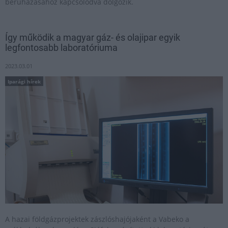
beruházásához kapcsolódva dolgozik.
Így működik a magyar gáz- és olajipar egyik
legfontosabb laboratóriuma
2023.03.01
Iparági hírek
A hazai földgázprojektek zászlóshajójaként a Vabeko a