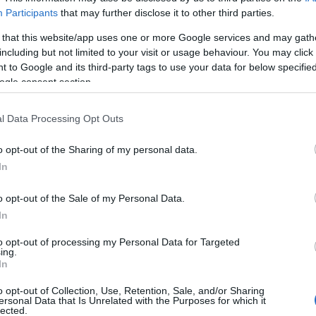
égben lesz robbanásszerű fejlődés, akkor
Participants
that may further disclose it to other third parties.
iskolc–Nyíregyháza–Debrecen háromszög fel
 that this website/app uses one or more Google services and may gath
including but not limited to your visit or usage behaviour. You may click 
 to Google and its third-party tags to use your data for below specifi
S
ogle consent section.
E
i
l Data Processing Opt Outs
anyitják a Barlangfürdőt
Ip
o opt-out of the Sharing of my personal data.
ítette, hogy megkezdődik a miskolci közutak felújítása.
In
z elhasználódott és rossz állapotban van. Az államnak
etén, ebből a legfontosabb nagyságrendileg tíz
o opt-out of the Sale of my Personal Data.
fűzte hozzá. Hangsúlyozta, ennek az útnak a felújítását
In
beruházást jelent, amely várhatóan szeptemberben
to opt-out of processing my Personal Data for Targeted
ing.
In
o opt-out of Collection, Use, Retention, Sale, and/or Sharing
ersonal Data that Is Unrelated with the Purposes for which it
lected.