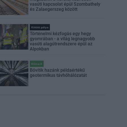
vasúti kapcsolat épül Szombathely
és Zalaegerszeg között
Kötött pálya
Történelmi kézfogás egy hegy
gyomrában - a világ legnagyobb
vasúti alagútrendszere épül az
Alpokban
Klíma-X
Bővítik hazánk példaértékű
geotermikus távhőhálózatát