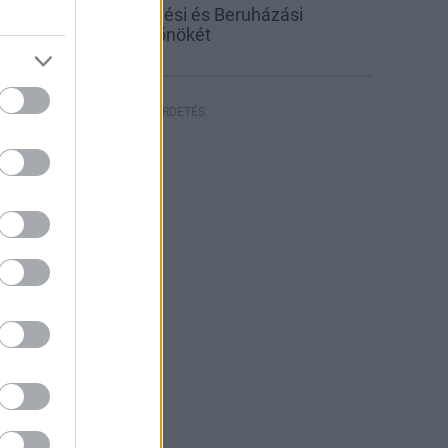
inevezték a Közlekedési és Beruházási
inisztérium új sajtófőnökét
HIRDETÉS