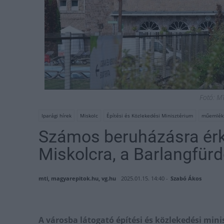
Fotó: M
Iparági hírek
Miskolc
Építési és Közlekedési Minisztérium
műemlékf
Számos beruházásra érke
Miskolcra, a Barlangfürdő 
mti, magyarepitok.hu, vg.hu
2025.01.15. 14:40 -
Szabó Ákos
A városba látogató építési és közlekedési minis