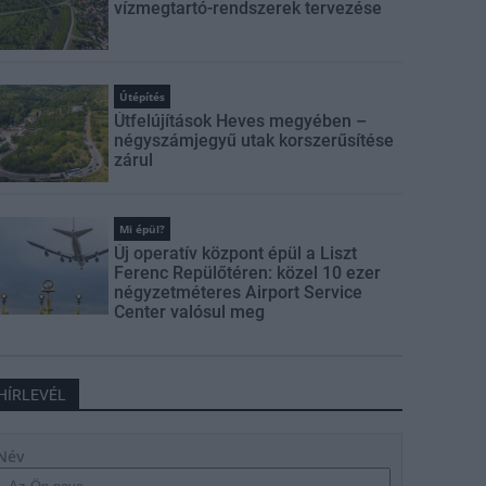
vízmegtartó-rendszerek tervezése
Útépítés
Útfelújítások Heves megyében –
négyszámjegyű utak korszerűsítése
zárul
Mi épül?
Új operatív központ épül a Liszt
Ferenc Repülőtéren: közel 10 ezer
négyzetméteres Airport Service
Center valósul meg
HÍRLEVÉL
Név