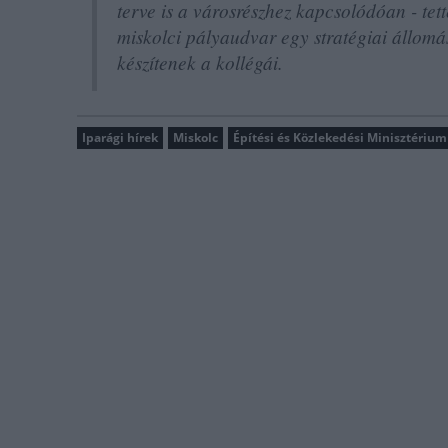
terve is a városrészhez kapcsolódóan - tet
miskolci pályaudvar egy stratégiai állomás
készítenek a kollégái.
Iparági hírek
Miskolc
Építési és Közlekedési Minisztérium