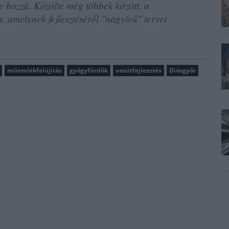
te hozzá. Közölte még többek között, a
, amelynek fejlesztéséről "nagyívű" tervet
műemlékfelújítás
gyógyfürdők
vasútfejlesztés
Diósgyőr