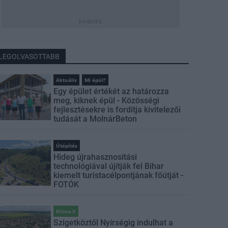
hirdetés
LEGOLVASOTTABB
Aktuális
Mi épül?
Egy épület értékét az határozza
meg, kiknek épül - Közösségi
fejlesztésekre is fordítja kivitelezői
tudását a MolnárBeton
Útépítés
Hideg újrahasznosítási
technológiával újítják fel Bihar
kiemelt turistacélpontjának főútját -
FOTÓK
Klíma-X
Szigetköztől Nyírségig indulhat a