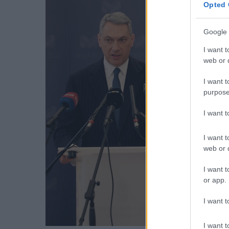
Opted 
Google 
I want t
web or d
I want t
purpose
I want 
I want t
web or d
I want t
or app.
I want t
I want t