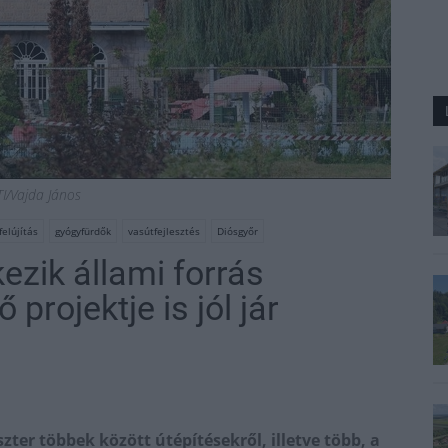
TI/Vajda János
elújítás
gyógyfürdők
vasútfejlesztés
Diósgyőr
zik állami forrás
projektje is jól jár
zter többek között útépítésekről, illetve több, a