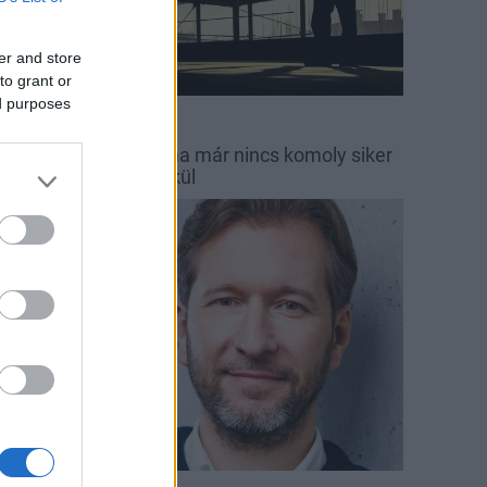
er and store
to grant or
ed purposes
MC Group
Econix Zrt.
gyre több cég látja: ma már nincs komoly siker
ntegrált működés nélkül
arági hírek