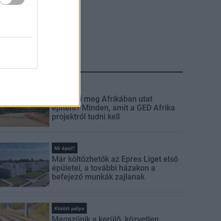
LEGFRISSEBB
Útépítés
Miért éri meg Afrikában utat
építeni? Minden, amit a GED Afrika
projektről tudni kell
Mi épül?
Már költözhetők az Epres Liget első
épületei, a további házakon a
befejező munkák zajlanak
Kötött pálya
Megszűnik a kerülő, közvetlen