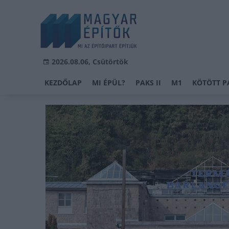
2026.08.06, Csütörtök
KEZDŐLAP
MI ÉPÜL?
PAKS II
M1
KÖTÖTT P