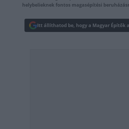
helybelieknek fontos magasépítési beruházásról
Itt állíthatod be, hogy a Magyar Építők 