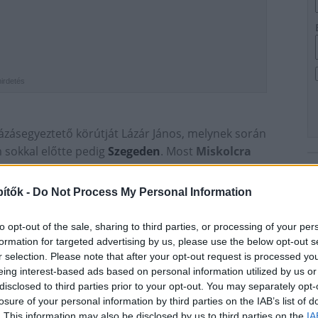
hirdetés
zásegyeztető körútját Lázár János, melynek során
 sokkal előtte pedig
Szegeden
. Most
Miskolcra
m
vezetője, tárcája delegációjának és a város
ítők -
Do Not Process My Personal Information
eszítéseiknek köszönhetően "nagyon komoly
Ip
to opt-out of the sale, sharing to third parties, or processing of your per
 hordozza az egyetemmel, a közösséggel és a
formation for targeted advertising by us, please use the below opt-out s
ondta miniszter szerdán Miskolcon, a tárcája
r selection. Please note that after your opt-out request is processed y
 követő sajtótájékoztatóján.
eing interest-based ads based on personal information utilized by us or
disclosed to third parties prior to your opt-out. You may separately opt-
fogalmazott:
losure of your personal information by third parties on the IAB’s list of
. This information may also be disclosed by us to third parties on the
IA