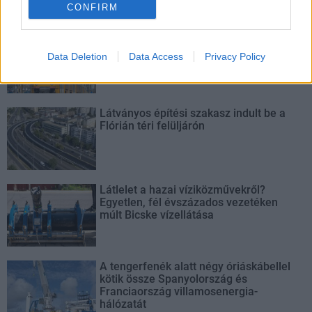
bővítésénél.
CONFIRM
Új gyalogosátkelők és jelzőlámpás
csomópont épül Angyalföldön
Data Deletion
Data Access
Privacy Policy
Látványos építési szakasz indult be a
Flórián téri felüljárón
Látlelet a hazai víziközművekről?
Egyetlen, fél évszázados vezetéken
múlt Bicske vízellátása
A tengerfenék alatt négy óriáskábellel
kötik össze Spanyolország és
Franciaország villamosenergia-
hálózatát