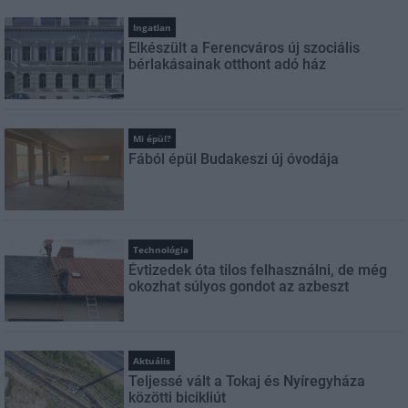
Ingatlan
Elkészült a Ferencváros új szociális
bérlakásainak otthont adó ház
Mi épül?
Fából épül Budakeszi új óvodája
Technológia
Évtizedek óta tilos felhasználni, de még
okozhat súlyos gondot az azbeszt
Aktuális
Teljessé vált a Tokaj és Nyíregyháza
közötti bicikliút