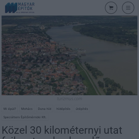
turizmus.com
Mi épül?
Mohács
Duna híd
hídépítés
útépítés
Speciálterv Építőmérnöki Kft.
Közel 30 kilométernyi utat