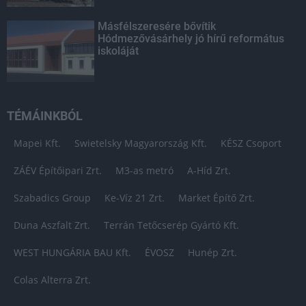
Másfélszeresére bővítik
Hódmezővásárhely jó hírű református
iskoláját
TÉMÁINKBÓL
Mapei Kft.
Swietelsky Magyarország Kft.
KÉSZ Csoport
ZÁÉV Építőipari Zrt.
M3-as metró
A-Híd Zrt.
Szabadics Group
Ke-Víz 21 Zrt.
Market Építő Zrt.
Duna Aszfalt Zrt.
Terrán Tetőcserép Gyártó Kft.
WEST HUNGÁRIA BAU Kft.
ÉVOSZ
Hunép Zrt.
Colas Alterra Zrt.