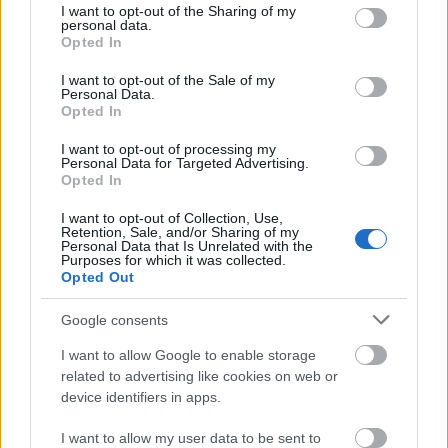
Paks II.: Mit jelent az 5. blokk új mérföldköve a
not limited to your visit or usage behaviour. You may click to
I want to opt-out of the Sharing of my
personal data.
felülvizsgálat árnyékában?
grant or deny consent to Google and its third-party tags to
Opted In
use your data for below specified purposes in below Google
Megkezdődött az 5. blokk reaktorépületének alaplemez-
consent section.
kivitelezése, miközben a felülvizsgálat arra keresi a választ,
I want to opt-out of the Sale of my
Personal Data.
hogy a megváltozott gazdasági és geopolitikai környezetben
Opted In
milyen feltételek mellett érdemes továbbvinni Magyarország
egyik legnagyobb beruházását.
I want to opt-out of processing my
Personal Data for Targeted Advertising.
Opted In
Épített öröksége megújításával is készül
Mohács a csata ötszázadik
I want to opt-out of Collection, Use,
évfordulójára
Retention, Sale, and/or Sharing of my
Personal Data that Is Unrelated with the
Purposes for which it was collected.
Opted Out
Google consents
Elkészült a Liszt Ferenc repülőtér
közelében lévő logisztikai bázis út- és
I want to allow Google to enable storage
közműhálózatának fejlesztése
related to advertising like cookies on web or
device identifiers in apps.
I want to allow my user data to be sent to