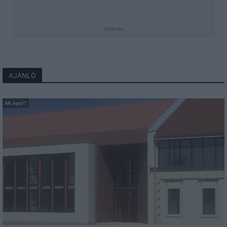
hirdetés
AJÁNLÓ
Mi épül?