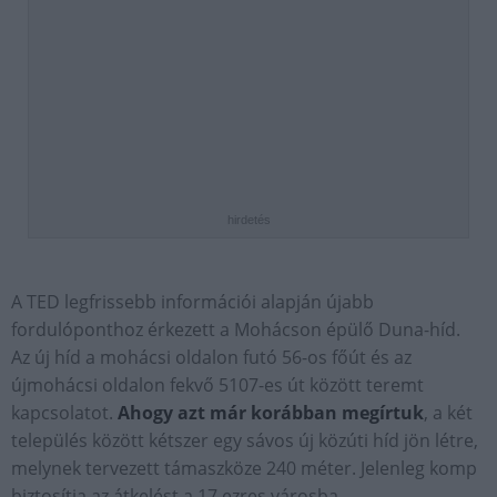
hirdetés
A TED legfrissebb információi alapján újabb
fordulóponthoz érkezett a Mohácson épülő Duna-híd.
Az új híd a mohácsi oldalon futó 56-os főút és az
újmohácsi oldalon fekvő 5107-es út között teremt
kapcsolatot.
Ahogy azt már korábban megírtuk
, a két
település között kétszer egy sávos új közúti híd jön létre,
melynek tervezett támaszköze 240 méter. Jelenleg komp
biztosítja az átkelést a 17 ezres városba.