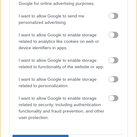
Google for online advertising purposes.
Útépítés
I want to allow Google to send me
personalized advertising.
I want to allow Google to enable storage
related to analytics like cookies on web or
device identifiers in apps.
I want to allow Google to enable storage
related to functionality of the website or app.
I want to allow Google to enable storage
related to personalization.
MKIF Magyar Koncessziós Infrastruktúra Fejlesztő Zrt.
M1-es autópálya
I want to allow Google to enable storage
Bicske
csomópont
related to security, including authentication
M1 bővítés: már zajlik a teljesen új Bicske Kelet
functionality and fraud prevention, and other
csomópont építése
user protection.
Tizenegy meglévő csomópontot korszerűsít és négy új,
különszintű csomópontot hoz létre az MKIF az M1-es