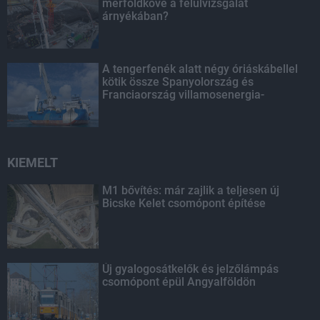
mérföldköve a felülvizsgálat
árnyékában?
A tengerfenék alatt négy óriáskábellel
kötik össze Spanyolország és
Franciaország villamosenergia-
hálózatát
KIEMELT
M1 bővítés: már zajlik a teljesen új
Bicske Kelet csomópont építése
Új gyalogosátkelők és jelzőlámpás
csomópont épül Angyalföldön