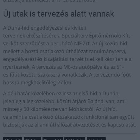
Új utak is tervezés alatt vannak
A Duna-híd engedélyezési és kiviteli
terveinek elkészítésére a Speciálterv Építőmérnöki Kft.-
vel köt szerződést a beruházó NIF Zrt. Az új közúti híd
mellett a hozzá csatlakozó úthálózat tanulmánytervi,
engedélyezési és kisajátítási tervét is el kell készítenie a
nyertesnek. A tervezés az M6-os autópálya és az 51-
es főút közötti szakaszra vonatkozik. A tervezendő főút
hossza megközelítőleg 27 km.
A déli határ közelében ez lesz az első híd a Dunán,
jelenleg a legközelebbi közúti átjáró Bajánál van, ami
mintegy 50 kilométerre van Mohácstól. Az új híd,
valamint a csatlakozó útszakaszok funkcionálisan együtt
biztosítják az állami úthálózat átvezetését és kapcsolatát.