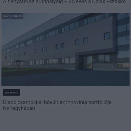
A bányától az autópályáig – 35 éves a Colas Északkő
Iparági hírek
Innovinia
Újabb csarnokkal bővült az Innovinia portfoliója
Nyíregyházán