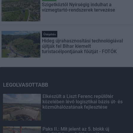
Szigetköztől Nyírségig indulhat a
vízmegtartó-rendszerek tervezése
Útépítés
Hideg újrahasznosítási technológiával
újítják fel Bihar kiemelt
turistacélpontjának főútját - FOTÓK
LEGOLVASOTTABB
Elkészült a Liszt Ferenc repülőtér
közelében lévő logisztikai bázis út- és
közműhálózatának fejlesztése
Paks II.: Mit jelent az 5. blokk új