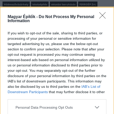
Hódmezővásárhely
iskolaépítés
oktatási beruházás
FERROÉP Zrt.
Másfélszeresére bővítik Hódmezővásárhely jó hírű
Magyar Építők -
Do Not Process My Personal
református iskoláját
Information
A Szőnyi Benjámin Általános Iskola fejlesztését a FERROÉP
kivitelezheti; a munkák csaknem egy évig tartanak majd.
If you wish to opt-out of the sale, sharing to third parties, or
processing of your personal or sensitive information for
Mi épül?
targeted advertising by us, please use the below opt-out
section to confirm your selection. Please note that after your
opt-out request is processed you may continue seeing
interest-based ads based on personal information utilized by
us or personal information disclosed to third parties prior to
your opt-out. You may separately opt-out of the further
disclosure of your personal information by third parties on the
IAB’s list of downstream participants. This information may
also be disclosed by us to third parties on the
IAB’s List of
Downstream Participants
that may further disclose it to other
third parties.
Please note that this website/app uses one or more Google
Personal Data Processing Opt Outs
Paks II
Paks
paksi atomerőmű
Paks II. Atomerőmű Zrt.
services and may gather and store information including but