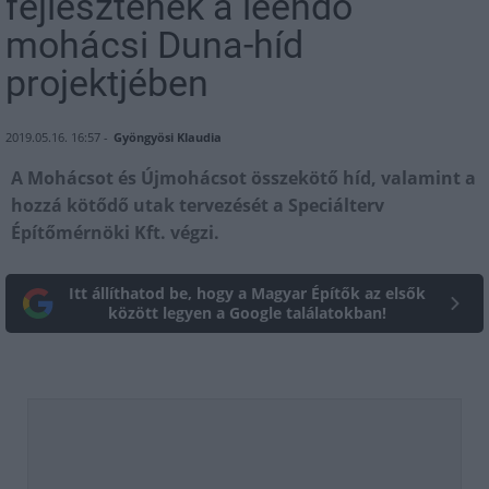
fejlesztenek a leendő
mohácsi Duna-híd
projektjében
2019.05.16. 16:57 -
Gyöngyösi Klaudia
A Mohácsot és Újmohácsot összekötő híd, valamint a
hozzá kötődő utak tervezését a Speciálterv
Építőmérnöki Kft. végzi.
Itt állíthatod be, hogy a Magyar Építők az elsők
között legyen a Google találatokban!