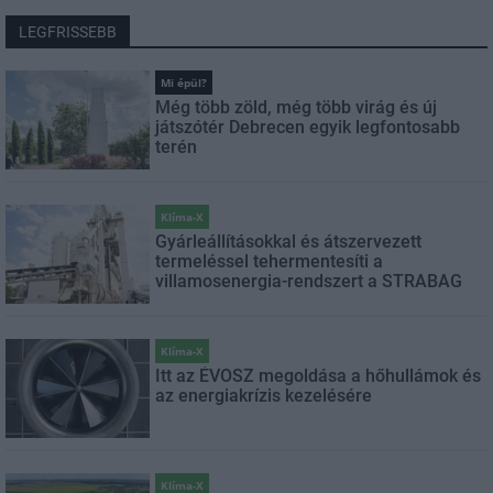
LEGFRISSEBB
Mi épül?
Még több zöld, még több virág és új
játszótér Debrecen egyik legfontosabb
terén
Klíma-X
Gyárleállításokkal és átszervezett
termeléssel tehermentesíti a
villamosenergia-rendszert a STRABAG
Klíma-X
Itt az ÉVOSZ megoldása a hőhullámok és
az energiakrízis kezelésére
Klíma-X