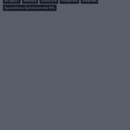
Mi épül?
Mohács
Duna híd
hídépítés
útépítés
Speciálterv Építőmérnöki Kft.