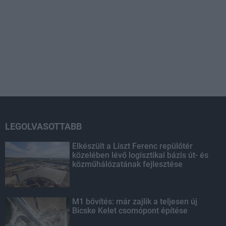
LEGOLVASOTTABB
Elkészült a Liszt Ferenc repülőtér
közelében lévő logisztikai bázis út- és
közműhálózatának fejlesztése
M1 bővítés: már zajlik a teljesen új
Bicske Kelet csomópont építése