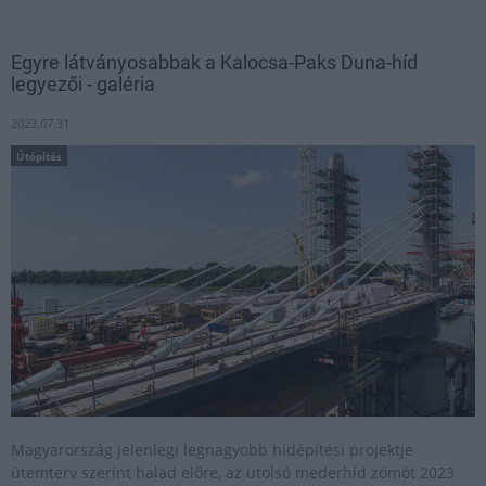
Egyre látványosabbak a Kalocsa-Paks Duna-híd
legyezői - galéria
2023.07.31
Útépítés
Magyarország jelenlegi legnagyobb hídépítési projektje
ütemterv szerint halad előre, az utolsó mederhíd zömöt 2023