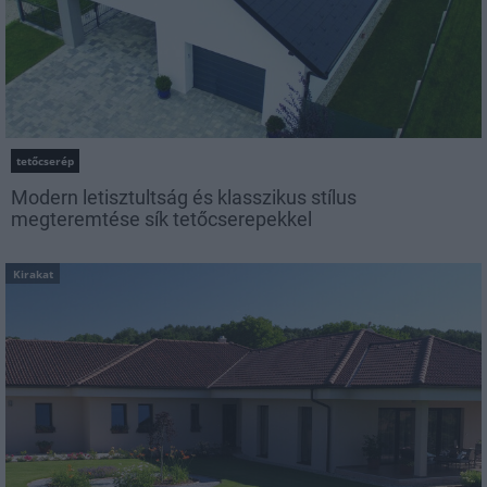
tetőcserép
Modern letisztultság és klasszikus stílus
megteremtése sík tetőcserepekkel
Kirakat