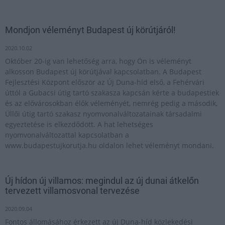
Mondjon véleményt Budapest új körútjáról!
2020.10.02
Október 20-ig van lehetőség arra, hogy Ön is véleményt
alkosson Budapest új körútjával kapcsolatban. A Budapest
Fejlesztési Központ először az Új Duna-híd első, a Fehérvári
úttól a Gubacsi útig tartó szakasza kapcsán kérte a budapestiek
és az elővárosokban élők véleményét, nemrég pedig a második,
Üllői útig tartó szakasz nyomvonalváltozatainak társadalmi
egyeztetése is elkezdődött. A hat lehetséges
nyomvonalváltozattal kapcsolatban a
www.budapestujkorutja.hu oldalon lehet véleményt mondani.
Új hídon új villamos: megindul az új dunai átkelőn
tervezett villamosvonal tervezése
2020.09.04
Fontos állomásához érkezett az új Duna-híd közlekedési