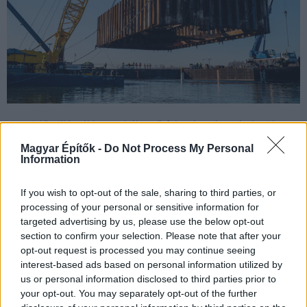
Az 5. jelű pillérnél beemelték az őrfalat, és már a vízalatti beton
bedolgozása zajlik a Duna Aszfalt fővállalkozásában épülő
Magyar Építők -
Do Not Process My Personal
Kalocsa-Paks Duna-hídnál. Ugyanakkor a bal ártéri hídszerkezet
Information
már a tolási fázisoknál tart.
If you wish to opt-out of the sale, sharing to third parties, or
processing of your personal or sensitive information for
Kulcslépés a Paksnál épülő Duna-hídnál: bekerült a
targeted advertising by us, please use the below opt-out
mederbe az első kéregelem
section to confirm your selection. Please note that after your
opt-out request is processed you may continue seeing
2021.10.07
interest-based ads based on personal information utilized by
Útépítés
us or personal information disclosed to third parties prior to
your opt-out. You may separately opt-out of the further