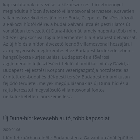
kapcsolatainak tervezése: a közbeszerzési hirdetménnyel
megindult a hídon átvezető villamosvonal tervezése. Közvetlen
villamosösszeköttetés jön létre Buda, Csepel és Dél-Pest között
a Rákóczi hídtól délre, a budai Galvani utca és pesti Illatos út
vonalában tervezett új Duna-hídon át, amely naponta több mint
50 ezer gépkocsival fogja tehermentesíti a Budapest belvárosát.
Az új híd és a hídon átvezető leendő villamosvonal hozzájárul
az új egyensúly megteremtéséhez Budapest közlekedésében –
hangsúlyozta Fürjes Balázs, Budapest és a fővárosi
agglomeráció fejlesztéséért felelő államtitkár. Vitézy Dávid, a
Budapest Fejlesztési Központ vezérigazgatója hozzátette: az
érintett dél-budai és dél-pesti térség Budapest dinamikusan
fejlődő területei, melyek megújulásának az új Duna-híd és a
rajta keresztül megvalósuló villamosvonal fontos,
nélkülözhetetlen láncszeme lesz.
Új Duna-híd: kevesebb autó, több kapcsolat
2020.04.06
Idén februárban eldőlt: Budapesten a Galvani utcánál épülhet