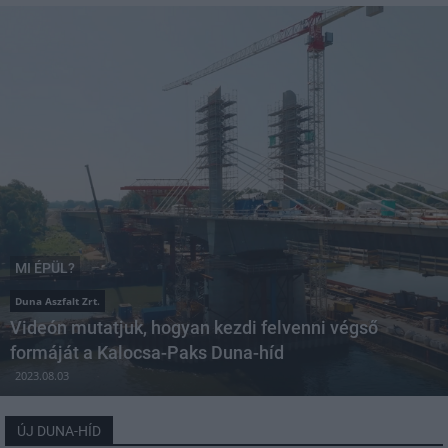
MI ÉPÜL?
Duna Aszfalt Zrt.
Videón mutatjuk, hogyan kezdi felvenni végső
formáját a Kalocsa-Paks Duna-híd
2023.08.03
ÚJ DUNA-HÍD