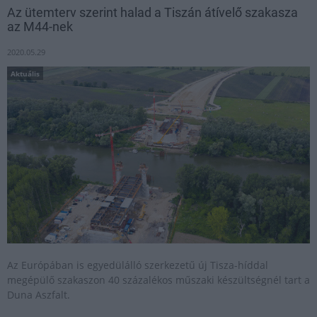
Az ütemterv szerint halad a Tiszán átívelő szakasza
az M44-nek
2020.05.29
Aktuális
Az Európában is egyedülálló szerkezetű új Tisza-híddal
megépülő szakaszon 40 százalékos műszaki készültségnél tart a
Duna Aszfalt.