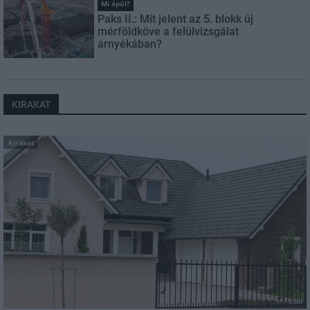
Mi épül?
Paks II.: Mit jelent az 5. blokk új
mérföldköve a felülvizsgálat
árnyékában?
KIRAKAT
Kirakat