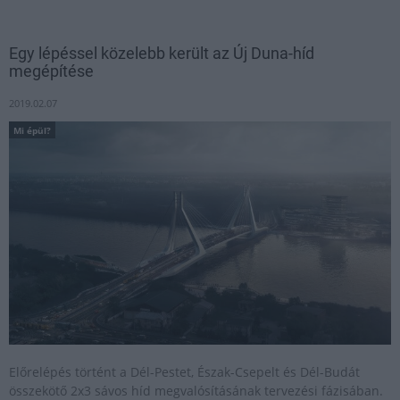
Egy lépéssel közelebb került az Új Duna-híd
megépítése
2019.02.07
Mi épül?
Előrelépés történt a Dél-Pestet, Észak-Csepelt és Dél-Budát
összekötő 2x3 sávos híd megvalósításának tervezési fázisában.