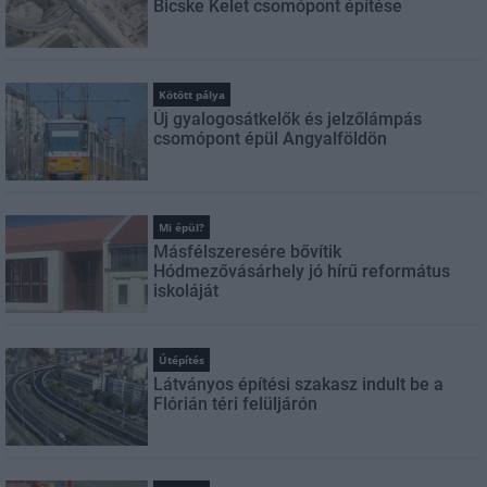
Bicske Kelet csomópont építése
Kötött pálya
Új gyalogosátkelők és jelzőlámpás
csomópont épül Angyalföldön
Mi épül?
Másfélszeresére bővítik
Hódmezővásárhely jó hírű református
iskoláját
Útépítés
Látványos építési szakasz indult be a
Flórián téri felüljárón