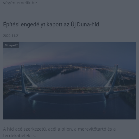
végén emelik be.
Építési engedélyt kapott az Új Duna-híd
2022.11.21
Mi épül?
A híd acélszerkezetű, acél a pilon, a merevítőtartó és a
ferdekábelek is.