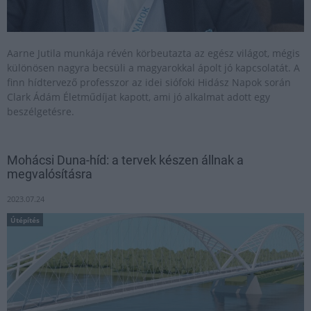
Aarne Jutila munkája révén körbeutazta az egész világot, mégis
különösen nagyra becsüli a magyarokkal ápolt jó kapcsolatát. A
finn hídtervező professzor az idei siófoki Hidász Napok során
Clark Ádám Életműdíjat kapott, ami jó alkalmat adott egy
beszélgetésre.
Mohácsi Duna-híd: a tervek készen állnak a
megvalósításra
2023.07.24
Útépítés