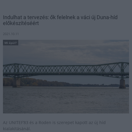
Indulhat a tervezés: ők felelnek a váci új Duna-híd
előkészítéséért
2021.10.11
Mi épül?
Az UNITEF’83 és a Roden is szerepet kapott az új híd
kialakításánál.