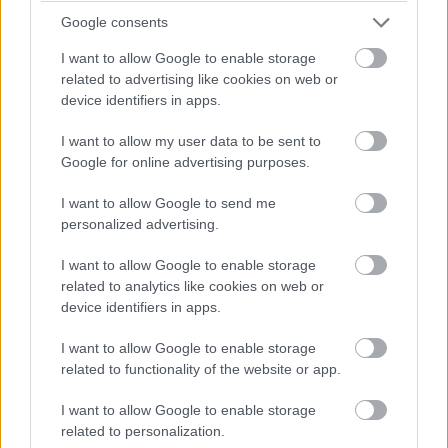
Google consents
I want to allow Google to enable storage
related to advertising like cookies on web or
device identifiers in apps.
I want to allow my user data to be sent to
Google for online advertising purposes.
I want to allow Google to send me
Lezárult a BFK által meghirdetett társadalmi egyeztetés az Új
personalized advertising.
Duna-híd úthálózatának pesti nyomvonalára vonatkozóan.
I want to allow Google to enable storage
related to analytics like cookies on web or
device identifiers in apps.
Ilyen lesz a Dél-Budát és Dél-Pestet összekötő Új-
Duna híd - videó
I want to allow Google to enable storage
related to functionality of the website or app.
2020.10.09
Az Új Duna-híd megépítésének célja a belváros
I want to allow Google to enable storage
forgalomcsillapítása, valamint a nagy kiterjedésű dél-budapesti
related to personalization.
rozsdaövezetek fejlesztésének elősegítése.