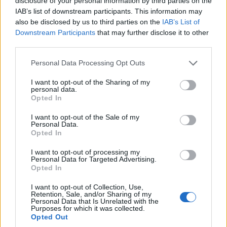
disclosure of your personal information by third parties on the
IAB’s list of downstream participants. This information may
also be disclosed by us to third parties on the
IAB’s List of
Downstream Participants
that may further disclose it to other
third parties.
Please note that this website/app uses one or more Google
Personal Data Processing Opt Outs
services and may gather and store information including but
not limited to your visit or usage behaviour. You may click to
I want to opt-out of the Sharing of my
personal data.
grant or deny consent to Google and its third-party tags to
Opted In
use your data for below specified purposes in below Google
A Duna Aszfalt által kivitelezett projektben elsőként az ötödik
consent section.
I want to opt-out of the Sale of my
pillérhez érkezett meg a kéregelem, amely a munkatér
Personal Data.
Opted In
vízmentes lehatárolásához szükséges.
I want to opt-out of processing my
Personal Data for Targeted Advertising.
Opted In
Alagútban vezethetik a Galvani híd forgalmát (videó)
I want to opt-out of Collection, Use,
2021.01.19
Retention, Sale, and/or Sharing of my
Personal Data that Is Unrelated with the
Mi épül?
Purposes for which it was collected.
Opted Out