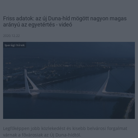
Friss adatok: az új Duna-híd mögött nagyon magas
arányú az egyetértés - videó
2020.12.22
Iparági hírek
Legfőképpen jobb közlekedést és kisebb belvárosi forgalmat
várnak a fővárosiak az Új Duna-hídtól.