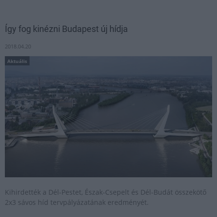
Így fog kinézni Budapest új hídja
2018.04.20
Aktuális
Kihirdették a Dél-Pestet, Észak-Csepelt és Dél-Budát összekötő
2x3 sávos híd tervpályázatának eredményét.