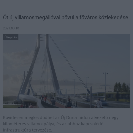
Öt új villamosmegállóval bővül a főváros közlekedése
2021.03.10
Útépítés
Rövidesen megkezdődhet az Új Duna-hídon átvezető négy
kilométeres villamospálya, és az ahhoz kapcsolódó
infrastruktúra tervezése.