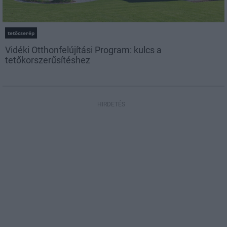
tetőcserép
Vidéki Otthonfelújítási Program: kulcs a
tetőkorszerűsítéshez
HIRDETÉS