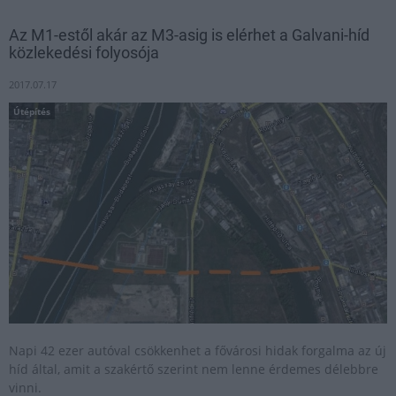
Az M1-estől akár az M3-asig is elérhet a Galvani-híd
közlekedési folyosója
2017.07.17
Útépítés
Napi 42 ezer autóval csökkenhet a fővárosi hidak forgalma az új
híd által, amit a szakértő szerint nem lenne érdemes délebbre
vinni.