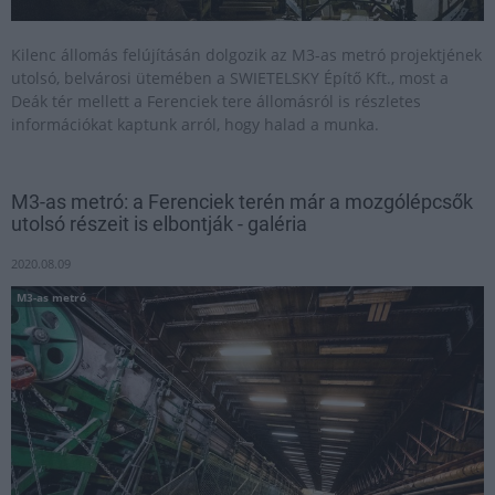
Kilenc állomás felújításán dolgozik az M3-as metró projektjének
utolsó, belvárosi ütemében a SWIETELSKY Építő Kft., most a
Deák tér mellett a Ferenciek tere állomásról is részletes
információkat kaptunk arról, hogy halad a munka.
M3-as metró: a Ferenciek terén már a mozgólépcsők
utolsó részeit is elbontják - galéria
2020.08.09
M3-as metró