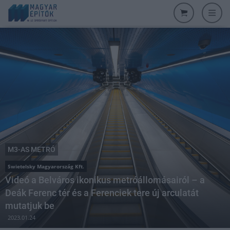
M3-AS METRÓ
Swietelsky Magyarország Kft.
Videó a Belváros ikonikus metróállomásairól – a
Deák Ferenc tér és a Ferenciek tere új arculatát
mutatjuk be
2023.01.24