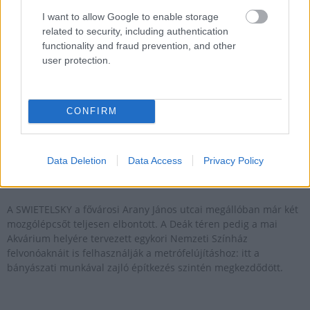
2020.06.16
I want to allow Google to enable storage
M3-as metró
related to security, including authentication
functionality and fraud prevention, and other
user protection.
CONFIRM
Data Deletion
Data Access
Privacy Policy
A SWIETELSKY a fővárosi Arany János utcai megállóban már két
mozgólépcsőt teljesen elbontott. A Deák téren pedig a mai
Akvárium helyére tervezett egykori Nemzeti Színház
felvonóaknáit is felhasználják a metrófelújításhoz: itt a
bányászati munkával zajló építkezés szintén megkezdődött.