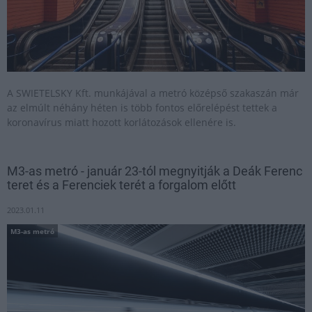
A SWIETELSKY Kft. munkájával a metró középső szakaszán már
az elmúlt néhány héten is több fontos előrelépést tettek a
koronavírus miatt hozott korlátozások ellenére is.
M3-as metró - január 23-tól megnyitják a Deák Ferenc
teret és a Ferenciek terét a forgalom előtt
2023.01.11
M3-as metró