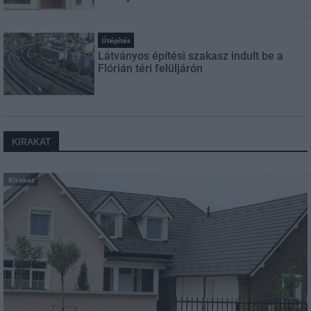
Útépítés
Látványos építési szakasz indult be a
Flórián téri felüljárón
KIRAKAT
Kirakat