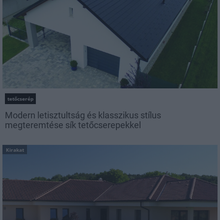
tetőcserép
Modern letisztultság és klasszikus stílus
megteremtése sík tetőcserepekkel
Kirakat