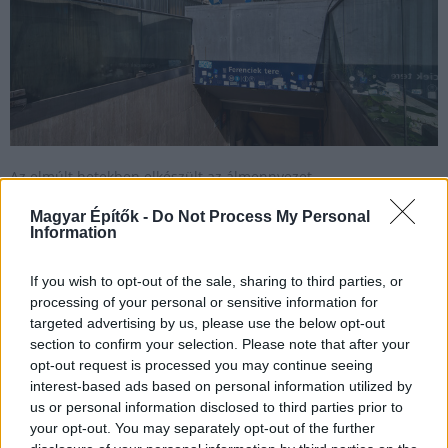
Az elmúlt hetekben elkészült az álmennyezet,
oldalfalburkolatok, kábeltakaró, valamint a peronburkolat is.
Magyar Építők -
Do Not Process My Personal
Information
Speciális metrójárattal, daruval – így jut el több száz
If you wish to opt-out of the sale, sharing to third parties, or
tonnányi gépezet a Belvárosból Kőbányára (galéria)
processing of your personal or sensitive information for
targeted advertising by us, please use the below opt-out
2020.10.29
section to confirm your selection. Please note that after your
M3-as metró
opt-out request is processed you may continue seeing
interest-based ads based on personal information utilized by
us or personal information disclosed to third parties prior to
your opt-out. You may separately opt-out of the further