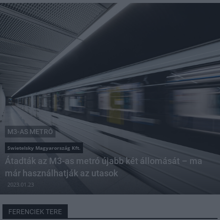
M3-AS METRÓ
Swietelsky Magyarország Kft.
Átadták az M3-as metró újabb két állomását – ma
már használhatják az utasok
2023.01.23
FERENCIEK TERE