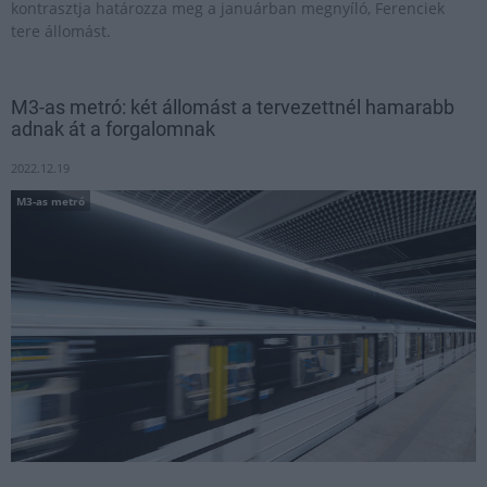
kontrasztja határozza meg a januárban megnyíló, Ferenciek
tere állomást.
M3-as metró: két állomást a tervezettnél hamarabb
adnak át a forgalomnak
2022.12.19
M3-as metró