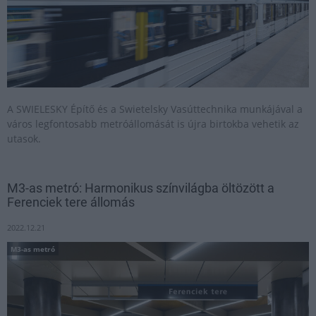
A SWIELESKY Építő és a Swietelsky Vasúttechnika munkájával a
város legfontosabb metróállomását is újra birtokba vehetik az
utasok.
M3-as metró: Harmonikus színvilágba öltözött a
Ferenciek tere állomás
2022.12.21
M3-as metró