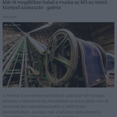
Már öt megállóban halad a munka az M3-as metró
középső szakaszán - galéria
2020.05.08
M3-as metró
A fővárosi 3-as metróvonal középső szakaszán két hónapja
tartanak a rekonstrukciós munkálatok az Arany János utca és
Ferenciek tere metróállomásokon a SWIETELSKY
kivitelezésében, azonban már a belváros több pontján is