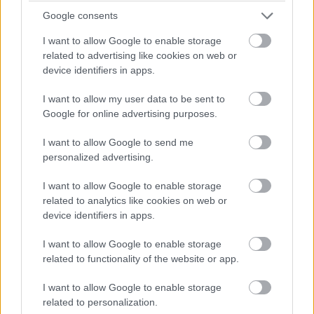
Google consents
I want to allow Google to enable storage
related to advertising like cookies on web or
device identifiers in apps.
I want to allow my user data to be sent to
Google for online advertising purposes.
I want to allow Google to send me
personalized advertising.
A SWIETELSKY a belvárosi metrószakasz két állomását vette át
márciusban, mindkét helyen látványos a változás a föld alatt.
I want to allow Google to enable storage
Több tonnányi szerkezetből álló mozgólépcsőket bontottak el,
related to analytics like cookies on web or
az álmennyezeteket is eltávolították. Most újabb két állomást
device identifiers in apps.
zártak el a forgalom elől, de a metró tovább közlekedik.
I want to allow Google to enable storage
related to functionality of the website or app.
Három évtized porától szabadítják meg az M3-as
I want to allow Google to enable storage
metróállomások mennyezetét – galéria
related to personalization.