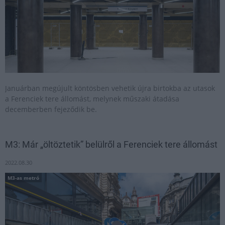
Januárban megújult köntösben vehetik újra birtokba az utasok
a Ferenciek tere állomást, melynek műszaki átadása
decemberben fejeződik be.
M3: Már „öltöztetik” belülről a Ferenciek tere állomást
2022.08.30
M3-as metró