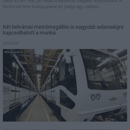
SWIETELSKY már jól halad a belvárosi megálló felújításával. A
Ferenciek tere múltja jelene és jövője egy cikkben.
Két belvárosi metrómegállón is nagyobb sebességre
kapcsolhatott a munka
2020.03.09
M3-as metró