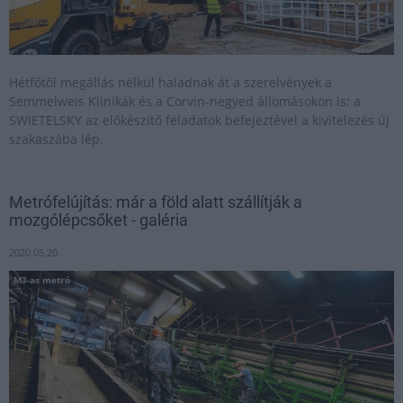
Hétfőtől megállás nélkül haladnak át a szerelvények a
Semmelweis Klinikák és a Corvin-negyed állomásokon is: a
SWIETELSKY az előkészítő feladatok befejeztével a kivitelezés új
szakaszába lép.
Metrófelújítás: már a föld alatt szállítják a
mozgólépcsőket - galéria
2020.05.20
M3-as metró