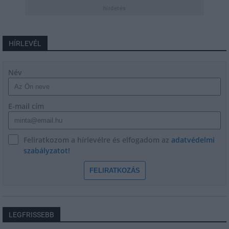
hirdetés
HÍRLEVÉL
Név
E-mail cím
Feliratkozom a hírlevélre és elfogadom az
adatvédelmi
szabályzatot!
FELIRATKOZÁS
LEGFRISSEBB