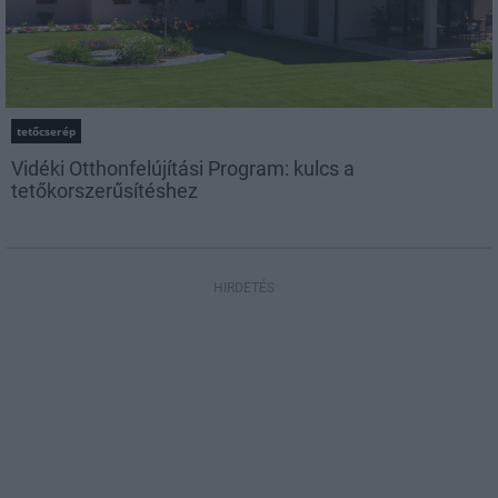
tetőcserép
Vidéki Otthonfelújítási Program: kulcs a
tetőkorszerűsítéshez
HIRDETÉS