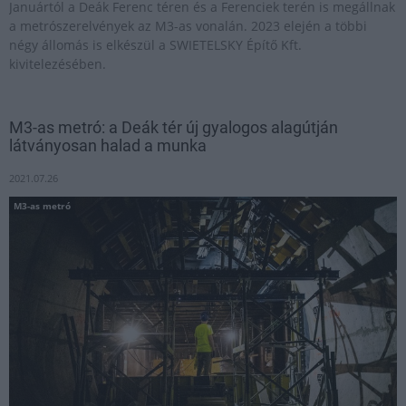
Januártól a Deák Ferenc téren és a Ferenciek terén is megállnak
a metrószerelvények az M3-as vonalán. 2023 elején a többi
négy állomás is elkészül a SWIETELSKY Építő Kft.
kivitelezésében.
M3-as metró: a Deák tér új gyalogos alagútján
látványosan halad a munka
2021.07.26
M3-as metró