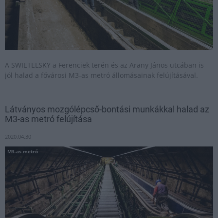
A SWIETELSKY a Ferenciek terén és az Arany János utcában is
jól halad a fővárosi M3-as metró állomásainak felújításával.
Látványos mozgólépcső-bontási munkákkal halad az
M3-as metró felújítása
2020.04.30
M3-as metró