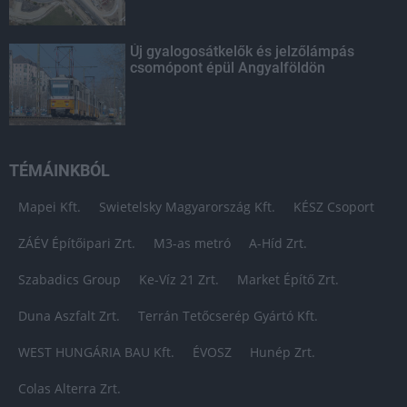
Új gyalogosátkelők és jelzőlámpás
csomópont épül Angyalföldön
TÉMÁINKBÓL
Mapei Kft.
Swietelsky Magyarország Kft.
KÉSZ Csoport
ZÁÉV Építőipari Zrt.
M3-as metró
A-Híd Zrt.
Szabadics Group
Ke-Víz 21 Zrt.
Market Építő Zrt.
Duna Aszfalt Zrt.
Terrán Tetőcserép Gyártó Kft.
WEST HUNGÁRIA BAU Kft.
ÉVOSZ
Hunép Zrt.
Colas Alterra Zrt.