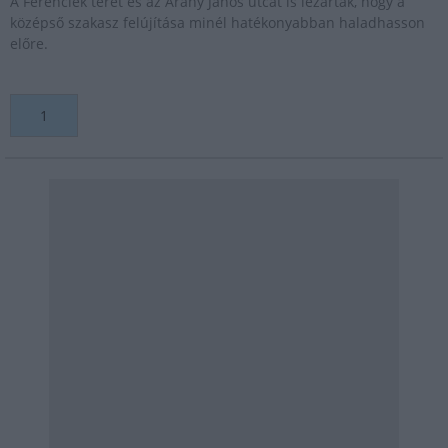
A Ferenciek terét és az Arany János utcát is lezárták, hogy a
középső szakasz felújítása minél hatékonyabban haladhasson
előre.
1