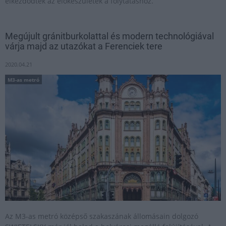
elkezdődtek az előkészületek a folytatáshoz.
Megújult gránitburkolattal és modern technológiával
várja majd az utazókat a Ferenciek tere
2020.04.21
M3-as metró
Az M3-as metró középső szakaszának állomásain dolgozó