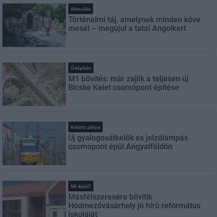
Aktuális
Történelmi táj, amelynek minden köve
mesél – megújul a tatai Angolkert
Útépítés
M1 bővítés: már zajlik a teljesen új
Bicske Kelet csomópont építése
Kötött pálya
Új gyalogosátkelők és jelzőlámpás
csomópont épül Angyalföldön
Mi épül?
Másfélszeresére bővítik
Hódmezővásárhely jó hírű református
iskoláját