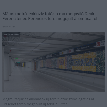
M3-as metró: exkluzív fotók a ma megnyíló Deák
Ferenc tér és Ferenciek tere megújult állomásairól
2023.01.23
M3-as metró
Megmutatjuk az állomások új tereit, azok színvilágát és az
Erzsébet téren megépült új felszíni liftet.