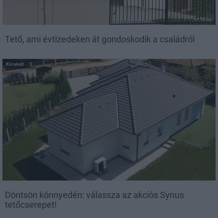
Tető, ami évtizedeken át gondoskodik a családról
Kirakat
Döntsön könnyedén: válassza az akciós Synus
tetőcserepet!