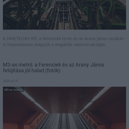
A SWIETELSKY Kft. a Ferenciek terén és az Arany János utcában
is folyamatosan dolgozik a megállók rekonstrukcióján.
M3-as metró: a Ferenciek és az Arany János
felújítása jól halad (fotók)
2020.03.31
M3-as metró