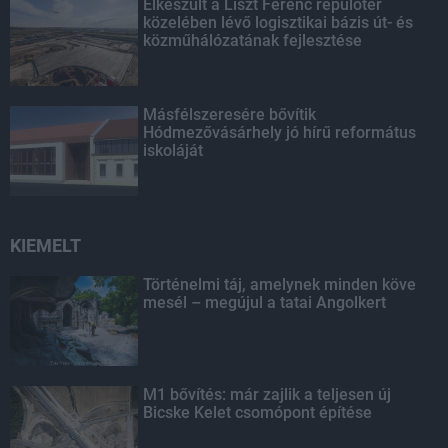
Elkészült a Liszt Ferenc repülőtér
közelében lévő logisztikai bázis út- és
közműhálózatának fejlesztése
Másfélszeresére bővítik
Hódmezővásárhely jó hírű református
iskoláját
KIEMELT
Történelmi táj, amelynek minden köve
mesél – megújul a tatai Angolkert
M1 bővítés: már zajlik a teljesen új
Bicske Kelet csomópont építése