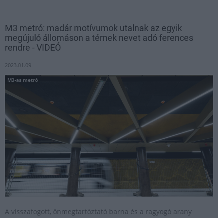
M3 metró: madár motívumok utalnak az egyik
megújuló állomáson a térnek nevet adó ferences
rendre - VIDEÓ
2023.01.09
M3-as metró
A visszafogott, önmegtartóztató barna és a ragyogó arany