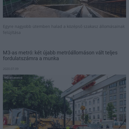
Egyre nagyobb ütemben halad a középső szakasz állomásainak
felújítása
M3-as metró: két újabb metróállomáson vált teljes
fordulatszámra a munka
2020.07.09
M3-as metró