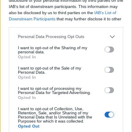
disclosure of your personal information by third parties on the
IAB’s list of downstream participants. This information may
also be disclosed by us to third parties on the
IAB’s List of
Downstream Participants
that may further disclose it to other
third parties.
Please note that this website/app uses one or more Google
Personal Data Processing Opt Outs
services and may gather and store information including but
not limited to your visit or usage behaviour. You may click to
I want to opt-out of the Sharing of my
Miközben a felszínen nyugalom van, a SWIETELSKY Építő Kft. az
personal data.
grant or deny consent to Google and its third-party tags to
Opted In
M3-as metró Lehel tér-Deák tér-Nagyvárad tér szakaszán több
use your data for below specified purposes in below Google
állomáson is nagy tempóban dolgozik. Már a folyamat
consent section.
I want to opt-out of the Sale of my
logisztikája is látványos: tekintsék meg az erről készült
Personal Data.
képriportot.
Opted In
I want to opt-out of processing my
Personal Data for Targeted Advertising.
M3-as metró: így halad a munka a márciusban lezárt
Opted In
állomásokon (galéria)
I want to opt-out of Collection, Use,
Retention, Sale, and/or Sharing of my
2020.07.13
Personal Data that Is Unrelated with the
Purposes for which it was collected.
M3-as metró
Opted Out