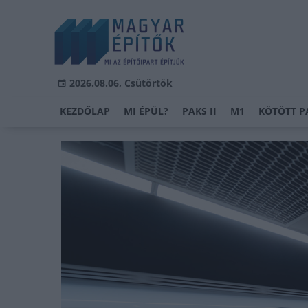
2026.08.06, Csütörtök
KEZDŐLAP
MI ÉPÜL?
PAKS II
M1
KÖTÖTT P