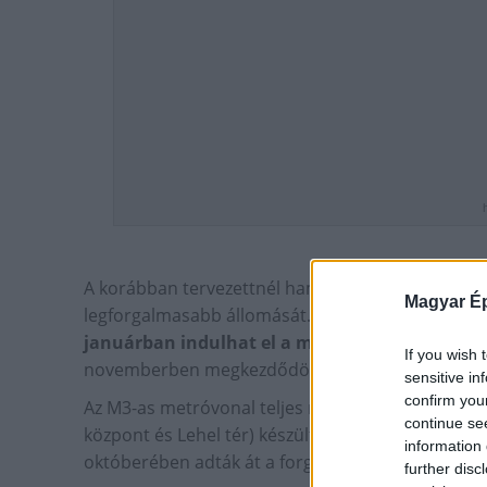
A korábban tervezettnél hamarabb veheti birtok
Magyar Ép
legforgalmasabb állomását. A tervek szerint
a De
januárban indulhat el a metróforgalom
. A két
If you wish 
novemberben megkezdődött az átadás-átvétel fo
sensitive in
confirm you
Az M3-as metróvonal teljes rekonstrukciója alatt 
continue se
központ és Lehel tér) készült el, a déli szakaszt 
information 
októberében adták át a forgalomnak.
further disc