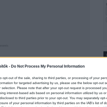
hirdetés
ba az utazóközönség az
M3-as metróvonal
Ip
ítők -
Do Not Process My Personal Information
ák Ferenc téren a Ferenciek terével együtt
 állomáson – ahogy lapunk is
megírta
– már
to opt-out of the sale, sharing to third parties, or processing of your per
lyamata.
formation for targeted advertising by us, please use the below opt-out s
r selection. Please note that after your opt-out request is processed y
elsőként, 2019 tavaszán az északi szakasz (Újpest-
eing interest-based ads based on personal information utilized by us or
(Nagyvárad tér és Kőbánya-Kispest) pedig 2020
disclosed to third parties prior to your opt-out. You may separately opt-
losure of your personal information by third parties on the IAB’s list of