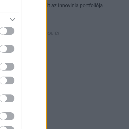
abb csarnokkal bővült az Innovinia portfoliója
yíregyházán
HIRDETÉS