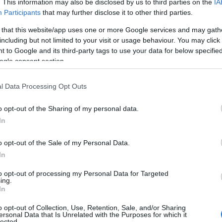
. This information may also be disclosed by us to third parties on the
IA
újítása
2019 novemberében kezdődött, amelynek
Participants
that may further disclose it to other third parties.
gyed és Semmelweis Klinikák) 2022 májusában nyílt
 Lehel tértől a Nagyvárad térig a
SWIETELSKY Építő
 that this website/app uses one or more Google services and may gath
including but not limited to your visit or usage behaviour. You may click 
dszert pedig az azonos konszernhez tartozó, külön
Co
 to Google and its third-party tags to use your data for below specifi
.
A
ogle consent section.
É
Ip
l Data Processing Opt Outs
o opt-out of the Sharing of my personal data.
In
o opt-out of the Sale of my Personal Data.
In
to opt-out of processing my Personal Data for Targeted
ing.
In
o opt-out of Collection, Use, Retention, Sale, and/or Sharing
ersonal Data that Is Unrelated with the Purposes for which it
I
lected.