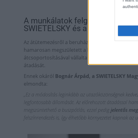
authenti
A munkálatok felgyorsításáról k
SWIETELSKY és a BKV
Az átütemezésről a beruházó BKV Zrt. és a BKK ke
hamarosan megszületett a közös megállapodás: a
átcsoportosításával vállalta a Deák Ferenc tér és
átadását.
Ennek okáról
Bognár Árpád, a SWIETELSKY Magy
elmondta:
„Ez a módosítás leginkább az utazóközönségnek kedvez,
legfontosabb állomását. Az előrehozott átadással hamar
megszüntethető a buszpótlás, ezzel pedig
jelentős meg
felszínrendezés is, így élhetőbb környezetet kapnak az u