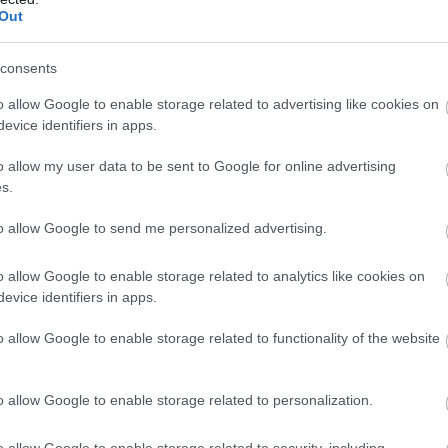
Out
Új
N
consents
o allow Google to enable storage related to advertising like cookies on
evice identifiers in apps.
o allow my user data to be sent to Google for online advertising
s.
to allow Google to send me personalized advertising.
a fotó a novemberi állapotot tükrözi)
Tamás/magyarepitok.hu
o allow Google to enable storage related to analytics like cookies on
szán, egyszerre adták volna át. A BKV Zrt. M3-as
evice identifiers in apps.
n
olvasható
új ütemezési terv szerint ebben a
o allow Google to enable storage related to functionality of the website
23 március
o allow Google to enable storage related to personalization.
o allow Google to enable storage related to security, including