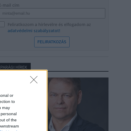
E-mail cím
Feliratkozom a hírlevélre és elfogadom az
adatvédelmi szabályzatot!
FELIRATKOZÁS
IPARÁGI HÍREK
arági hírek
sonal or
ection to
ou may
 personal
out of the
 downstream