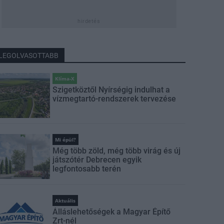
hirdetés
LEGOLVASOTTABB
Klíma-X
Szigetköztől Nyírségig indulhat a
vízmegtartó-rendszerek tervezése
Mi épül?
Még több zöld, még több virág és új
játszótér Debrecen egyik
legfontosabb terén
Aktuális
Álláslehetőségek a Magyar Építő
Zrt-nél