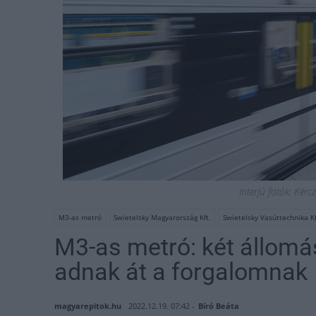
Interjú fotók: Kér
M3-as metró
Swietelsky Magyarország Kft.
Swietelsky Vasúttechnika Kf
M3-as metró: két állomá
adnak át a forgalomnak
magyarepitok.hu
2022.12.19. 07:42 -
Bíró Beáta