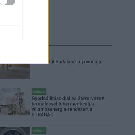
LEGFRISSEBB
Mi épül?
Fából épül Budakeszi új óvodája
Klíma-X
Gyárleállításokkal és átszervezett
termeléssel tehermentesíti a
villamosenergia-rendszert a
STRABAG
Klíma-X