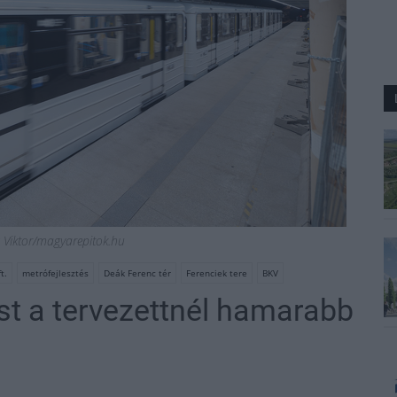
cz Viktor/magyarepitok.hu
t.
metrófejlesztés
Deák Ferenc tér
Ferenciek tere
BKV
st a tervezettnél hamarabb