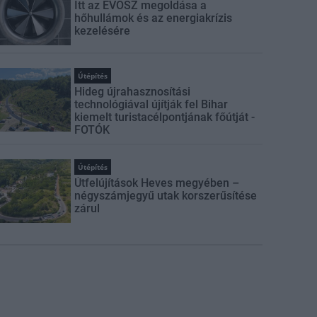
Itt az ÉVOSZ megoldása a
hőhullámok és az energiakrízis
kezelésére
Útépítés
Hideg újrahasznosítási
technológiával újítják fel Bihar
kiemelt turistacélpontjának főútját -
FOTÓK
Útépítés
Útfelújítások Heves megyében –
négyszámjegyű utak korszerűsítése
zárul