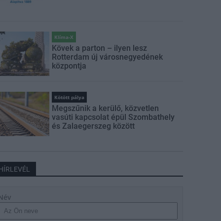
Klíma-X
Kövek a parton – ilyen lesz
Rotterdam új városnegyedének
központja
Kötött pálya
Megszűnik a kerülő, közvetlen
vasúti kapcsolat épül Szombathely
és Zalaegerszeg között
HÍRLEVÉL
Név