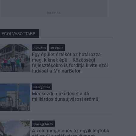
hirdetés
LEGOLVASOTTABB
Aktuális
Mi épül?
Egy épület értékét az határozza
meg, kiknek épül - Közösségi
fejlesztésekre is fordítja kivitelezői
tudását a MolnárBeton
Energetika
Megkezdi működését a 45
milliárdos dunaújvárosi erőmű
Iparági hírek
A zöld megjelenés az egyik legfőbb