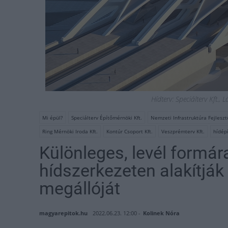
Hídterv: Speciálterv Kft., 
Mi épül?
Speciálterv Építőmérnöki Kft.
Nemzeti Infrastruktúra Fejlesztő
Ring Mérnöki Iroda Kft.
Kontúr Csoport Kft.
Veszprémterv Kft.
hídép
Különleges, levél formá
hídszerkezeten alakítják 
megállóját
magyarepitok.hu
2022.06.23. 12:00 -
Kolinek Nóra