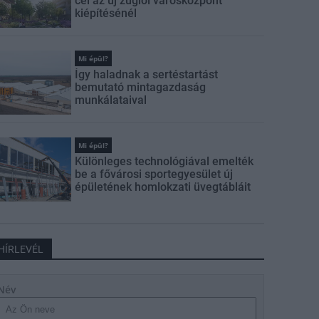
cél az új zuglói városközpont
kiépítésénél
Mi épül?
Így haladnak a sertéstartást
bemutató mintagazdaság
munkálataival
Mi épül?
Különleges technológiával emelték
be a fővárosi sportegyesület új
épületének homlokzati üvegtábláit
HÍRLEVÉL
Név