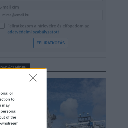
E-mail cím
Feliratkozom a hírlevélre és elfogadom az
adatvédelmi szabályzatot!
FELIRATKOZÁS
IPARÁGI HÍREK
arági hírek
sonal or
ection to
ou may
 personal
out of the
 downstream