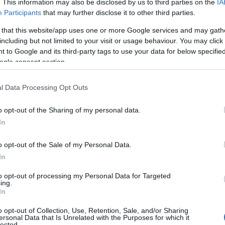
. This information may also be disclosed by us to third parties on the
IA
Participants
that may further disclose it to other third parties.
 that this website/app uses one or more Google services and may gath
kban korábban a
Népliget vasútállomásról
több
including but not limited to your visit or usage behaviour. You may click 
Re
 to Google and its third-party tags to use your data for below specifi
adva a vonal következő állomása a
Közvágóhíd vasúti
ogle consent section.
A
akítanak ki.
ö
v
l Data Processing Opt Outs
Ip
o opt-out of the Sharing of my personal data.
In
o opt-out of the Sale of my Personal Data.
In
to opt-out of processing my Personal Data for Targeted
ing.
In
o opt-out of Collection, Use, Retention, Sale, and/or Sharing
ersonal Data that Is Unrelated with the Purposes for which it
lected.