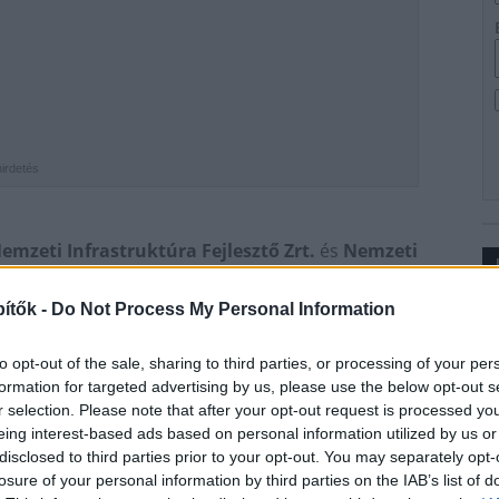
hirdetés
emzeti Infrastruktúra Fejlesztő Zrt.
és
Nemzeti
lósuló beruházásában a
V-Híd Zrt.
kivitelezésével
retében a Kelenföldi pályaudvartól a Népligetig
ítők -
Do Not Process My Personal Information
Ip
lé harmadik, egyes szakaszokon negyedik vágány épül.
to opt-out of the sale, sharing to third parties, or processing of your per
nöki Iroda Kft., a Kontúr Csoport Kft. és a
formation for targeted advertising by us, please use the below opt-out s
 valósul meg.
r selection. Please note that after your opt-out request is processed y
eing interest-based ads based on personal information utilized by us or
disclosed to third parties prior to your opt-out. You may separately opt-
is épül, így teljesen új, eddig hiányzó
losure of your personal information by third parties on the IAB’s list of
lővárosok, valamint budapesti városrészek