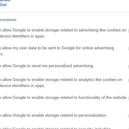
Co
Out
A
É
consents
o allow Google to enable storage related to advertising like cookies on
evice identifiers in apps.
o allow my user data to be sent to Google for online advertising
átványtervek: Bright Field Studio​
s.
to allow Google to send me personalized advertising.
tika is szerepet kapott
o allow Google to enable storage related to analytics like cookies on
t a
Speciálterv Építőmérnöki Kft.
mérnökei
evice identifiers in apps.
. A projekt kihívásairól a tervezővel beszélgettünk.
o allow Google to enable storage related to functionality of the website
k egyik legnagyobb hídtervezési kihívása volt” -
o allow Google to enable storage related to personalization.
 középperonos megállót kellett biztosítani a
o allow Google to enable storage related to security, including