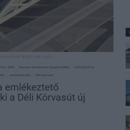
Látványtervek: Bright Field Studio
 Zrt. (NIF)
Nemzeti Közlekedési Központ (NKK)
V-Híd Építő Zrt.
ítés
vasútfejlesztés
Déli körvasút
ra emlékeztető
ki a Déli Körvasút új