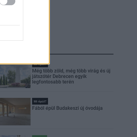
LEGFRISSEBB
Mi épül?
Még több zöld, még több virág és új
játszótér Debrecen egyik
legfontosabb terén
Mi épül?
Fából épül Budakeszi új óvodája