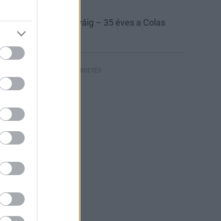
las
Colas Északkő
 bányától az autópályáig – 35 éves a Colas
szakkő
HIRDETÉS