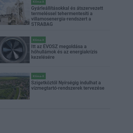
Klíma-X
Gyárleállításokkal és átszervezett
termeléssel tehermentesíti a
villamosenergia-rendszert a
STRABAG
Klíma-X
Itt az ÉVOSZ megoldása a
hőhullámok és az energiakrízis
kezelésére
Klíma-X
Szigetköztől Nyírségig indulhat a
vízmegtartó-rendszerek tervezése