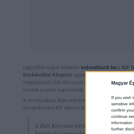
Legutóbb május közepén
számoltunk be
a
NIF N
Közlekedési Központ
együttműködésében megva
megvalósuló Déli Körvasút projektről, melynek ke
Magyar Ép
növelik a vasút kapacitását, a meglévő kettő mel
If you wish 
A vonalszakasz fejlesztésének tervezése a Ring Mér
sensitive in
Veszprémterv Kft. alkotta konzorcium munkájával
confirm you
continue se
information 
A Déli Körvasút bővítésével két új megálló 
further disc
közlekedési kapcsolatok jönnek létre az e