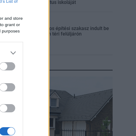
B’s List of
református iskoláját
er and store
Útépítés
to grant or
Látványos építési szakasz indult be
ed purposes
a Flórián téri felüljárón
KIRAKAT
irakat