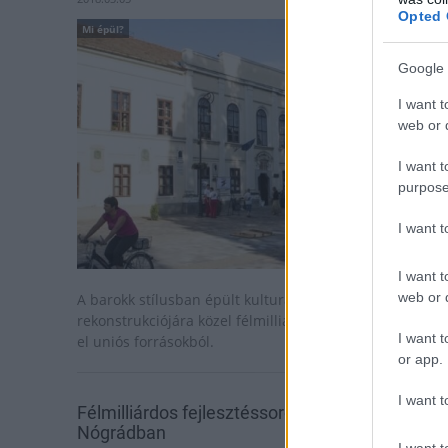
Opted 
Mi épül?
Google 
I want t
web or d
I want t
purpose
I want 
I want t
web or d
A barokk stílusban épült kulturális intézmény
rekonstrukciójára közel félmilliárd forintot különítettek
I want t
el uniós forrásokból.
or app.
I want t
Félmilliárdos fejlesztéssorozat indul
Nógrádban
I want t