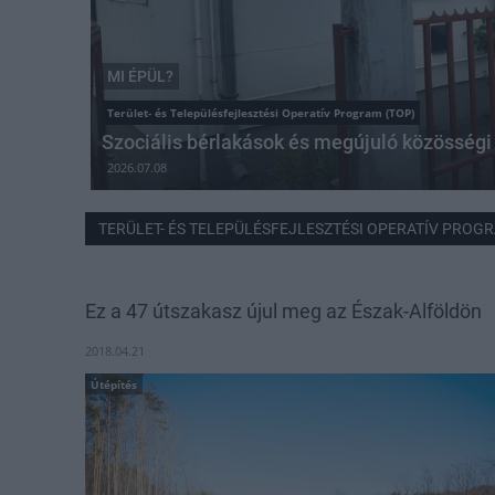
MI ÉPÜL?
Terület- és Településfejlesztési Operatív Program (TOP)
Szociális bérlakások és megújuló közösség
2026.07.08
TERÜLET- ÉS TELEPÜLÉSFEJLESZTÉSI OPERATÍV PROGR
Ez a 47 útszakasz újul meg az Észak-Alföldön
2018.04.21
Útépítés