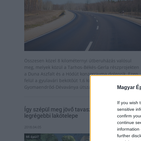
Összesen közel 8 kilométernyi útberuházás valósul
meg, melyek közül a Tarhos-Békés-Gerla részprojekten
a Duna Aszfalt és a Hódút konzorciuma dolgozik. Ezen
felül a gyulavári bekötőút 1,6 kilométere és a
Gyomaendrőd-Dévaványa útszakasz is megújul.
Magyar Ép
If you wish 
Így szépül meg jövő tavaszra Szeged
sensitive in
legrégebbi lakótelepe
confirm you
continue se
2018.04.05
information 
further disc
Mi épül?