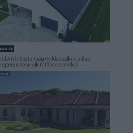
etőcserép
odern letisztultság és klasszikus stílus
egteremtése sík tetőcserepekkel
irakat