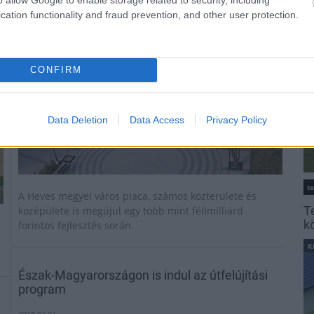
K
Mi épül?
cation functionality and fraud prevention, and other user protection.
CONFIRM
Data Deletion
Data Access
Privacy Policy
t
A Heves megyei város piaca, számos közterülete és
T
középülete is megújul egy több mint féllmilliárd
k
forintos fejlesztés során.
K
Észak-Magyarországon is indul az útfelújítási
program