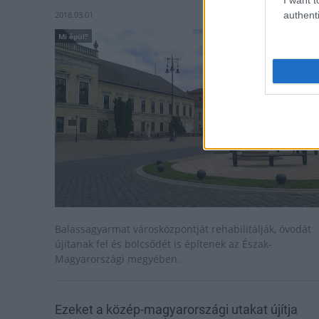
authenti
2018.03.01
Mi épül?
Balassagyarmat városközpontját rehabilitálják, óvodát
újítanak fel és bölcsődét is építenek az Észak-
Magyarországi megyében.
Ezeket a közép-magyarországi utakat újítja