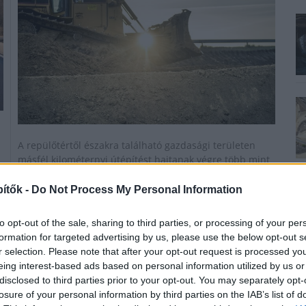
A repülőtértől északra található gazdasági területen
másfél kilométernyi útépítést hajtanak végre több mint
600 millió forintból.
ítők -
Do Not Process My Personal Information
Fejér megye egyik legelhanyagoltabb útja újul
to opt-out of the sale, sharing to third parties, or processing of your per
meg három hónap alatt
formation for targeted advertising by us, please use the below opt-out s
r selection. Please note that after your opt-out request is processed y
2018.03.27
eing interest-based ads based on personal information utilized by us or
disclosed to third parties prior to your opt-out. You may separately opt-
Útépítés
losure of your personal information by third parties on the IAB’s list of