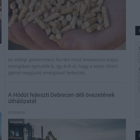
Az eddigi geotermikus forrást most biomassza alapú
energiával egészítik ki, így érik el, hogy a teljes fűtési
igényt megújuló energiával fedezzék.
A Hódút fejleszti Debrecen déli övezetének
úthálózatát
2018.04.09
Útépítés