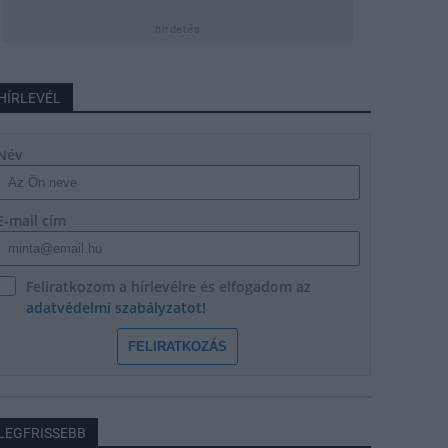
hirdetés
HÍRLEVÉL
Név
E-mail cím
Feliratkozom a hírlevélre és elfogadom az
adatvédelmi szabályzatot!
FELIRATKOZÁS
LEGFRISSEBB