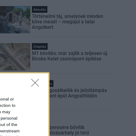
Aktuális
Történelmi táj, amelynek minden
köve mesél – megújul a tatai
Angolkert
Útépítés
M1 bővítés: már zajlik a teljesen új
Bicske Kelet csomópont építése
Kötött pálya
Új gyalogosátkelők és jelzőlámpás
csomópont épül Angyalföldön
sonal or
ection to
ou may
 personal
Mi épül?
out of the
Másfélszeresére bővítik
 downstream
Hódmezővásárhely jó hírű