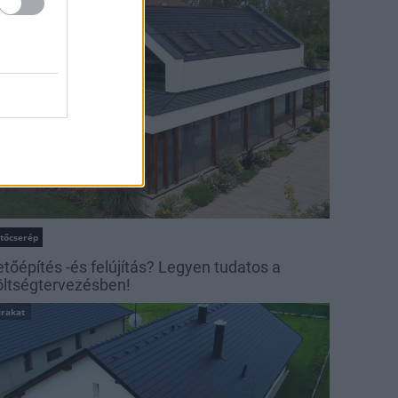
irakat
etőcserép
etőépítés -és felújítás? Legyen tudatos a
öltségtervezésben!
irakat