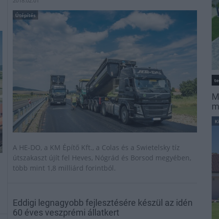
2018.02.01
Útépítés
t
M
m
K
A HE-DO, a KM Építő Kft., a Colas és a Swietelsky tíz
útszakaszt újít fel Heves, Nógrád és Borsod megyében,
több mint 1,8 milliárd forintból.
Eddigi legnagyobb fejlesztésére készül az idén
60 éves veszprémi állatkert