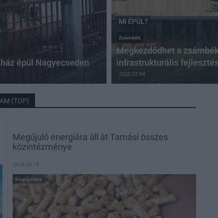
MI ÉPÜL?
Zsámbék
Megkezdődhet a zsámbéki
i ház épül Nagyecseden
infrastrukturális fejleszté
2026.07.04
AM (TOP)
Megújuló energiára áll át Tamási összes
közintézménye
2018.04.18
Energetika