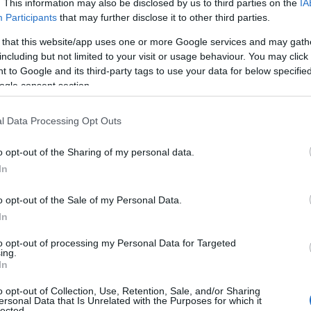
. This information may also be disclosed by us to third parties on the
IA
Participants
that may further disclose it to other third parties.
 that this website/app uses one or more Google services and may gath
including but not limited to your visit or usage behaviour. You may click 
 to Google and its third-party tags to use your data for below specifi
ogle consent section.
l Data Processing Opt Outs
o opt-out of the Sharing of my personal data.
Az EuroAszfalt, a Swietelsky és a Soltút már átvették a
In
munkaterületet a 6307-es út összesen közel 6 kilométer
K
hosszú szakaszán, ahol több mint 40 éve nem történt
o opt-out of the Sale of my Personal Data.
felújítás.
In
to opt-out of processing my Personal Data for Targeted
ing.
16 éve tervezett árvízvédelmi beruházás érhet
In
célba Nógrád megyében
o opt-out of Collection, Use, Retention, Sale, and/or Sharing
2018.03.01
ersonal Data that Is Unrelated with the Purposes for which it
lected.