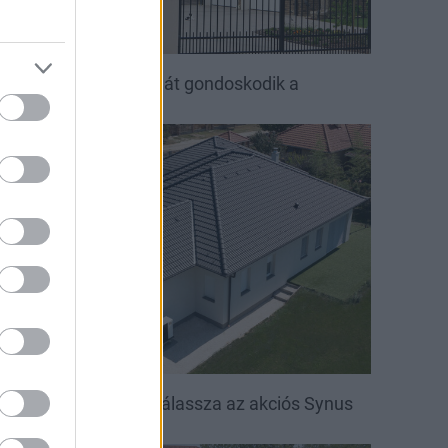
ető, ami évtizedeken át gondoskodik a
saládról
irakat
öntsön könnyedén: válassza az akciós Synus
etőcserepet!