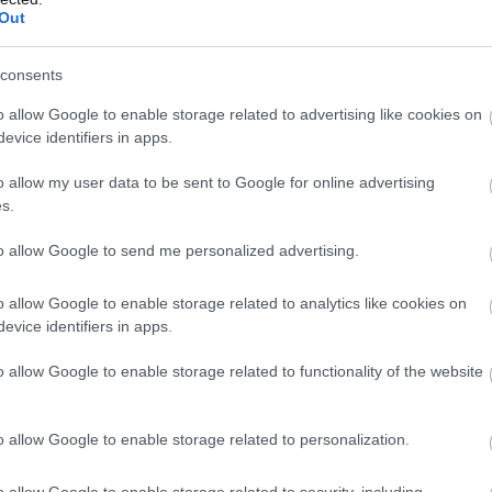
Vízgazdálkodás
Out
consents
T
c
o allow Google to enable storage related to advertising like cookies on
evice identifiers in apps.
K
o allow my user data to be sent to Google for online advertising
s.
to allow Google to send me personalized advertising.
o allow Google to enable storage related to analytics like cookies on
Bercel megmenekül a Gólya-patak rendszeres
evice identifiers in apps.
áradásaitól a Penta Kft. és a Tarjánvölgyi Kft.
munkájának köszönhetően.
o allow Google to enable storage related to functionality of the website
Zöld városként születik újjá Pétervására
o allow Google to enable storage related to personalization.
D
t
2018.02.08
o allow Google to enable storage related to security, including