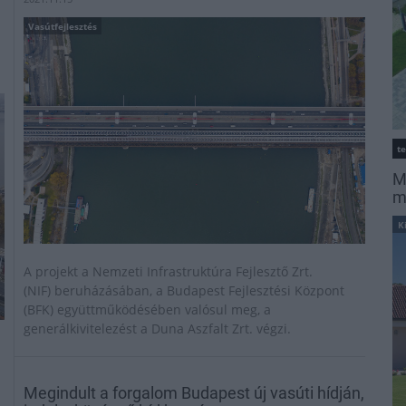
Vasútfejlesztés
t
M
m
K
A projekt a Nemzeti Infrastruktúra Fejlesztő Zrt.
(NIF) beruházásában, a Budapest Fejlesztési Központ
(BFK) együttműködésében valósul meg, a
generálkivitelezést a Duna Aszfalt Zrt. végzi.
Megindult a forgalom Budapest új vasúti hídján,