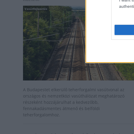
authenti
Vasútfejlesztés
A Budapestet elkerülő teherforgalmi vasútvonal az
országos és nemzetközi vasúthálózat meghatározó
részeként hozzájárulhat a kedvezőbb,
fennakadásmentes átmenő és belföldi
teherforgalomhoz.