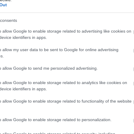
Out
consents
T
c
o allow Google to enable storage related to advertising like cookies on
evice identifiers in apps.
K
o allow my user data to be sent to Google for online advertising
s.
to allow Google to send me personalized advertising.
A Déli összekötő vasúti Duna-híd harmadik új
szerkezete is átjárható, a Duna felett immár immár
három külön vasúti átkelő ível át a Rákóczi híd mellett.
o allow Google to enable storage related to analytics like cookies on
t
evice identifiers in apps.
o allow Google to enable storage related to functionality of the website
Videón a Déli összekötő vasúti híd újabb
kulcslépése
o allow Google to enable storage related to personalization.
D
2022.01.18
t
Youtube
o allow Google to enable storage related to security, including