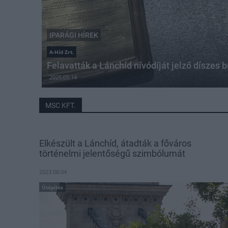
IPARÁGI HÍREK
A-Híd Zrt.
Felavatták a Lánchíd nívódíját jelző díszes 
2025.05.14
MSC KFT.
Elkészült a Lánchíd, átadták a főváros
történelmi jelentőségű szimbólumát
2023.08.04
Útépítés