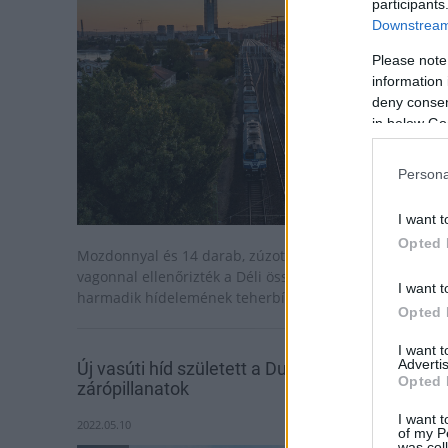
participants
Downstream 
Please note
information 
deny consent
in below Go
Persona
I want t
Opted 
Mozdonnyal és 14 darab, zúzottkővel megpakolt
vagonnal ellenőrizték a Déli összekötő vasúti híd utolsó
I want t
harmadik hídelemének teherbírását.
Opted 
I want 
Advertis
Új vasúti híd született a Duna felett - videón a
Opted 
zárópillanatok
I want t
2022.05.10
of my P
was col