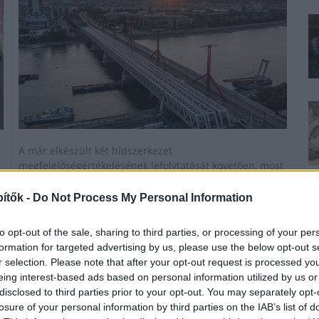
A már elkészült két hídszerkezet
megfelelőségértékelésének lefolytatását követően, most
a teljes projekt lezárása előtt áll a RailCert Hungary Kft.
ítők -
Do Not Process My Personal Information
Átgurult a hordó a DÖVH harmadik hídján is –
to opt-out of the sale, sharing to third parties, or processing of your per
Fotók
formation for targeted advertising by us, please use the below opt-out s
r selection. Please note that after your opt-out request is processed y
2022.07.08
eing interest-based ads based on personal information utilized by us or
disclosed to third parties prior to your opt-out. You may separately opt-
Kötött pálya
losure of your personal information by third parties on the IAB’s list of