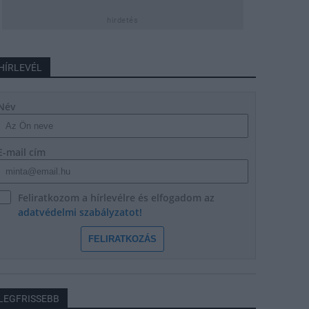
hirdetés
HÍRLEVÉL
Név
E-mail cím
Feliratkozom a hírlevélre és elfogadom az
adatvédelmi szabályzatot!
FELIRATKOZÁS
LEGFRISSEBB