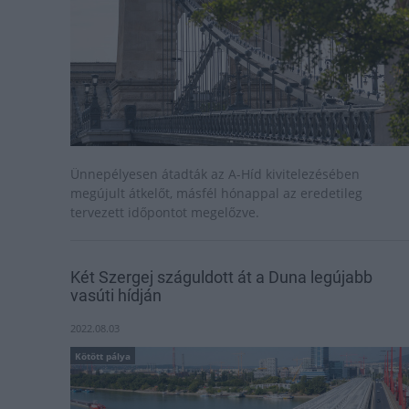
Ünnepélyesen átadták az A-Híd kivitelezésében
megújult átkelőt, másfél hónappal az eredetileg
tervezett időpontot megelőzve.
Két Szergej száguldott át a Duna legújabb
vasúti hídján
2022.08.03
Kötött pálya