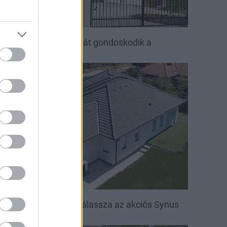
ető, ami évtizedeken át gondoskodik a
saládról
irakat
öntsön könnyedén: válassza az akciós Synus
etőcserepet!