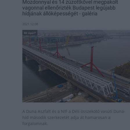
Mozdonnyal és 14 zúzottkővel megpakolt
vagonnal ellenőrizték Budapest legújabb
hídjának állóképességét - galéria
2021.12.08
Mi épül?
A Duna Aszfalt és a NIF a Déli összekötő vasúti Duna-
híd második szerkezetét adja át hamarosan a
forgalomnak.