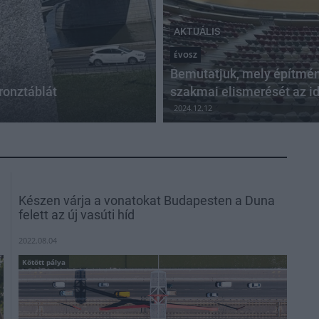
AKTUÁLIS
ÉVOSZ
Bemutatjuk, mely építmé
bronztáblát
szakmai elismerését az id
2024.12.12
Készen várja a vonatokat Budapesten a Duna
felett az új vasúti híd
2022.08.04
Kötött pálya