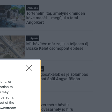
Aktuális
Történelmi táj, amelynek minden
köve mesél – megújul a tatai
Angolkert
Útépítés
M1 bővítés: már zajlik a teljesen új
Bicske Kelet csomópont építése
Kötött pálya
Új gyalogosátkelők és jelzőlámpás
csomópont épül Angyalföldön
sonal or
ection to
ou may
 personal
Mi épül?
out of the
Másfélszeresére bővítik
 downstream
Hódmezővásárhely jó hírű