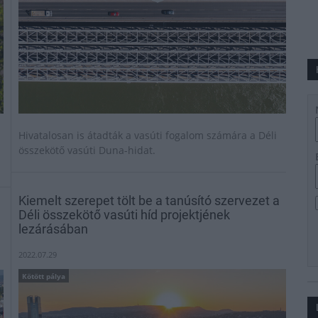
Hivatalosan is átadták a vasúti fogalom számára a Déli
összekötő vasúti Duna-hidat.
Kiemelt szerepet tölt be a tanúsító szervezet a
Déli összekötő vasúti híd projektjének
lezárásában
2022.07.29
Kötött pálya