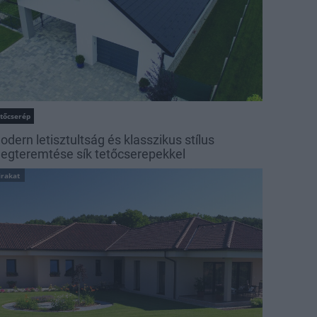
etőcserép
odern letisztultság és klasszikus stílus
egteremtése sík tetőcserepekkel
irakat