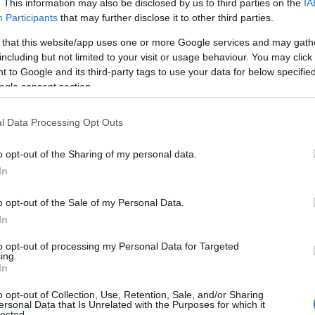
. This information may also be disclosed by us to third parties on the
IA
Participants
that may further disclose it to other third parties.
 that this website/app uses one or more Google services and may gath
including but not limited to your visit or usage behaviour. You may click 
 to Google and its third-party tags to use your data for below specifi
ogle consent section.
l Data Processing Opt Outs
o opt-out of the Sharing of my personal data.
Az utolsó, harmadik hidat is elbontották és egy újat
In
építettek a helyére.
K
,
o opt-out of the Sale of my Personal Data.
In
Helyére került Budapest új hídjának utolsó
eleme is - galéria
to opt-out of processing my Personal Data for Targeted
ing.
In
2022.05.04
Útépítés
o opt-out of Collection, Use, Retention, Sale, and/or Sharing
ersonal Data that Is Unrelated with the Purposes for which it
lected.