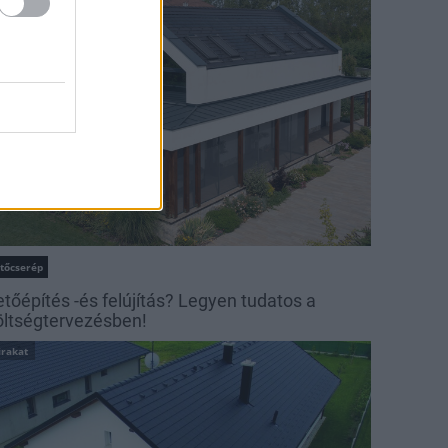
irakat
etőcserép
etőépítés -és felújítás? Legyen tudatos a
öltségtervezésben!
irakat