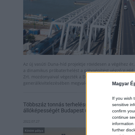
Az új vasúti Duna-híd projektje rövidesen a végéhez ér,
a dinamikus próbaterhelést a pályaépítést végző V-Híd
Zrt. mozdonyaival végezték a Duna Aszfalt
generálkivitelezésében megvalósuló projektben.
Magyar Ép
If you wish 
Többszáz tonnás terheléssel bizonyította
sensitive in
állóképességét Budapest új hídja
confirm you
continue se
2022.07.27
information 
further disc
Kötött pálya