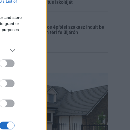
B’s List of
református iskoláját
er and store
Útépítés
to grant or
Látványos építési szakasz indult be
ed purposes
a Flórián téri felüljárón
KIRAKAT
irakat