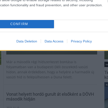
K
cation functionality and fraud prevention, and other user protection.
CONFIRM
Data Deletion
Data Access
Privacy Policy
Már a második régi hídszerkezet bontása is
t
folyamatban van a budapesti Déli összekötő vasúti
hídon, annak érdekében, hogy a helyére a harmadik új
T
vasúti híd is felépülhessen a Duna felett.
k
K
Vonat helyett hordó gurult át elsőként a DÖVH
második hídján
2021.11.15