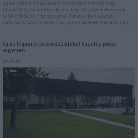
A jóval több mint 200 ezer kilométeresre növekvő hazai
úthálózat karbantartásáról, felújításáról és üzemeltetéséről
szóló előadások részlegét Lehel Zoltán, a Duna Aszfalt
innovációs főmérnöke és szóvivője elnökletével tartották meg.
Új építőipari oktatási épületeket kapott a pécsi
egyetem
2019.10.09
Mi épül?