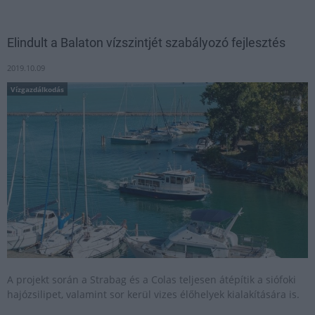
Elindult a Balaton vízszintjét szabályozó fejlesztés
2019.10.09
Vízgazdálkodás
A projekt során a Strabag és a Colas teljesen átépítik a siófoki
hajózsilipet, valamint sor kerül vizes élőhelyek kialakítására is.