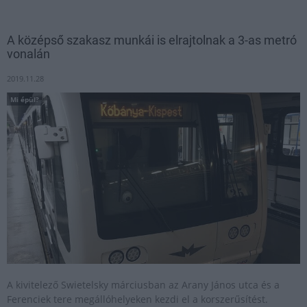
A középső szakasz munkái is elrajtolnak a 3-as metró
vonalán
2019.11.28
Mi épül?
A kivitelező Swietelsky márciusban az Arany János utca és a
Ferenciek tere megállóhelyeken kezdi el a korszerűsítést.