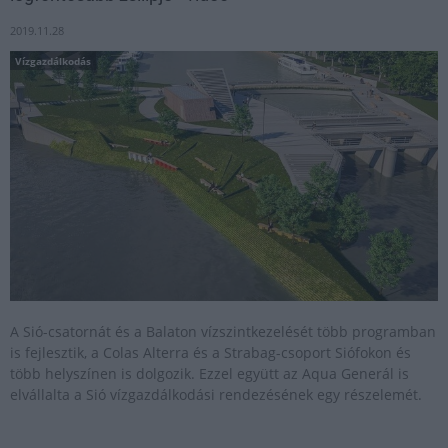
2019.11.28
Vízgazdálkodás
A Sió-csatornát és a Balaton vízszintkezelését több programban
is fejlesztik, a Colas Alterra és a Strabag-csoport Siófokon és
több helyszínen is dolgozik. Ezzel együtt az Aqua Generál is
elvállalta a Sió vízgazdálkodási rendezésének egy részelemét.