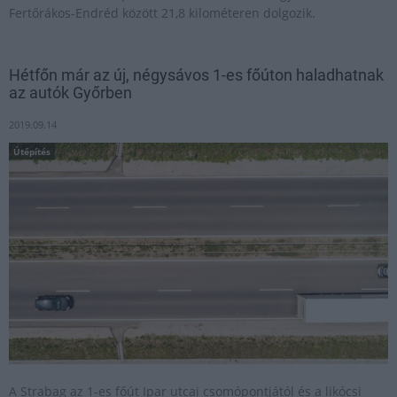
Fertőrákos-Endréd között 21,8 kilométeren dolgozik.
Hétfőn már az új, négysávos 1-es főúton haladhatnak
az autók Győrben
2019.09.14
Útépítés
A Strabag az 1-es főút Ipar utcai csomópontjától és a likócsi