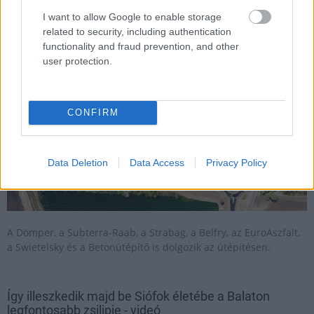
I want to allow Google to enable storage
2019.11.29
related to security, including authentication
Útépítés
functionality and fraud prevention, and other
user protection.
CONFIRM
Data Deletion
Data Access
Privacy Policy
A Dömper, a Subterra-Raab, a Strabag, a Belfry, az EuroAszfalt,
a Swietelsky és a Betonútépítő is dolgozik az útépítésen.
Így illeszkedik majd be Siófok életébe a Balaton
legfontosabb zsilipje - videó