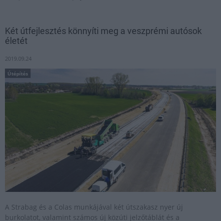
Két útfejlesztés könnyíti meg a veszprémi autósok
életét
2019.09.24
Útépítés
A Strabag és a Colas munkájával két útszakasz nyer új
burkolatot, valamint számos új közúti jelzőtáblát és a