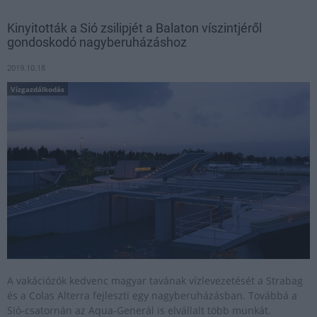
Kinyitották a Sió zsilipjét a Balaton víszintjéről
gondoskodó nagyberuházáshoz
2019.10.18
Vízgazdálkodás
A vakációzók kedvenc magyar tavának vízlevezetését a Strabag
és a Colas Alterra fejleszti egy nagyberuházásban. Továbbá a
Sió-csatornán az Aqua-Generál is elvállalt több munkát.