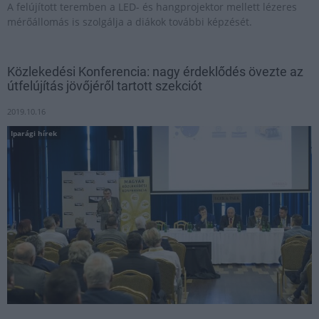
A felújított teremben a LED- és hangprojektor mellett lézeres
mérőállomás is szolgálja a diákok további képzését.
Közlekedési Konferencia: nagy érdeklődés övezte az
útfelújítás jövőjéről tartott szekciót
2019.10.16
Iparági hírek