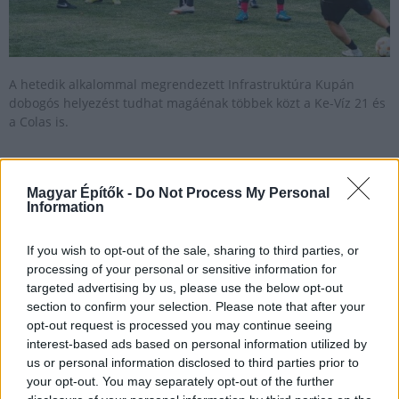
A hetedik alkalommal megrendezett Infrastruktúra Kupán
dobogós helyezést tudhat magáénak többek közt a Ke-Víz 21 és
a Colas is.
Részvételi rekordot ígér a VII. Infrastruktúra Kupa és
Magyar Építők -
Do Not Process My Personal
Családi Nap
Information
2019.09.25
If you wish to opt-out of the sale, sharing to third parties, or
Szeptember 28-án, szombaton újabb nagyszabású szabadidős
processing of your personal or sensitive information for
focitornákat rendez a PromoSport Kft. a mátyásföldi Ikarus BSE
targeted advertising by us, please use the below opt-out
sportpályán, amely ezúttal két különálló, de mégis egymáshoz
section to confirm your selection. Please note that after your
kapcsolódó kispályás versengésnek ad otthont.
opt-out request is processed you may continue seeing
interest-based ads based on personal information utilized by
us or personal information disclosed to third parties prior to
A sármelléki repteret is bekapcsolja a gyorsforgalmi
your opt-out. You may separately opt-out of the further
hálózatba az M76-os – galéria