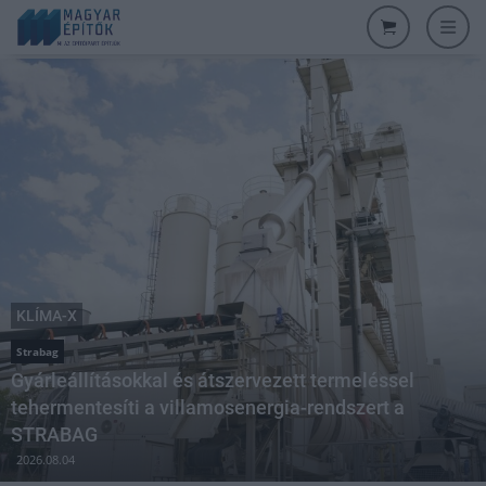
KLÍMA-X
Strabag
Gyárleállításokkal és átszervezett termeléssel
tehermentesíti a villamosenergia-rendszert a
STRABAG
2026.08.04