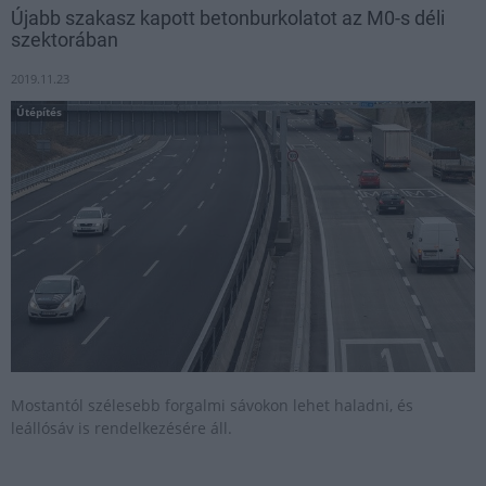
Újabb szakasz kapott betonburkolatot az M0-s déli
szektorában
2019.11.23
Útépítés
Mostantól szélesebb forgalmi sávokon lehet haladni, és
leállósáv is rendelkezésére áll.