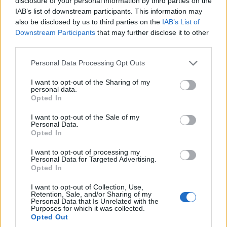
disclosure of your personal information by third parties on the
IAB’s list of downstream participants. This information may
2019.09.23
also be disclosed by us to third parties on the
IAB’s List of
Útépítés
Downstream Participants
that may further disclose it to other
third parties.
Please note that this website/app uses one or more Google
Personal Data Processing Opt Outs
services and may gather and store information including but
not limited to your visit or usage behaviour. You may click to
I want to opt-out of the Sharing of my
personal data.
grant or deny consent to Google and its third-party tags to
Opted In
use your data for below specified purposes in below Google
consent section.
I want to opt-out of the Sale of my
Personal Data.
Opted In
I want to opt-out of processing my
Personal Data for Targeted Advertising.
A gyorsforgalmi út beruházásán jelenleg két helyszínen
Opted In
zajlanak a munkálatok a Colas és a Strabag kivitelezésében.
I want to opt-out of Collection, Use,
Retention, Sale, and/or Sharing of my
Personal Data that Is Unrelated with the
Purposes for which it was collected.
Több mint harminc építőipari cég csap össze
Opted Out
szombaton a Balaton vizén