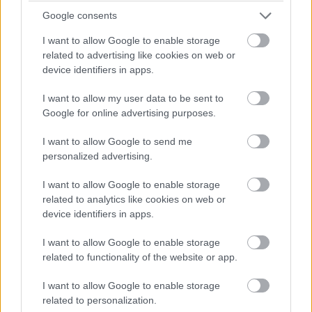
Google consents
2019.09.19
I want to allow Google to enable storage
Iparági hírek
related to advertising like cookies on web or
device identifiers in apps.
I want to allow my user data to be sent to
Google for online advertising purposes.
I want to allow Google to send me
personalized advertising.
I want to allow Google to enable storage
related to analytics like cookies on web or
device identifiers in apps.
Tavaly az EuroAszfalt volt a győztes a vitorláskupán; a
I want to allow Google to enable storage
rendezvény által támogatott utánpótlás klubban többek közt
related to functionality of the website or app.
kétszeres ifjúsági világbajnok olimpikon is nevelkedett.
I want to allow Google to enable storage
related to personalization.
Újabb látványos haladás az M85-ös munkálatain