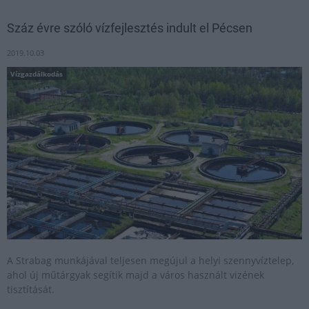
Száz évre szóló vízfejlesztés indult el Pécsen
2019.10.03
Vízgazdálkodás
A Strabag munkájával teljesen megújul a helyi szennyvíztelep,
ahol új műtárgyak segítik majd a város használt vizének
tisztítását.