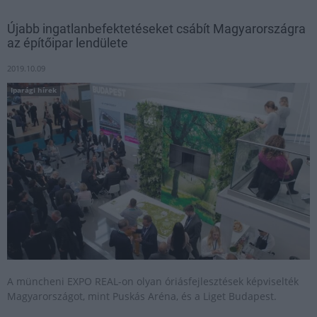
Újabb ingatlanbefektetéseket csábít Magyarországra
az építőipar lendülete
2019.10.09
Iparági hírek
A müncheni EXPO REAL-on olyan óriásfejlesztések képviselték
Magyarországot, mint Puskás Aréna, és a Liget Budapest.