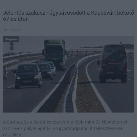
Jelentős szakasz négysávosodott a Kaposvárt bekötő
67-es úton
2019.09.30
Útépítés
A Strabag és a Soltút konzorciuma több mint 33 kilométernyi
2x2 sávos pályát épít 67-es gyorsforgalmi út fejlesztésének
részeként.