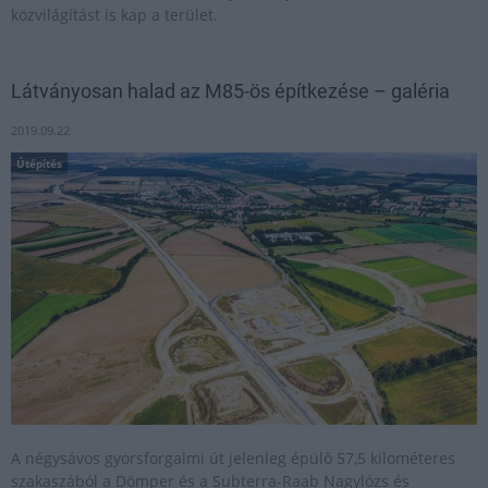
közvilágítást is kap a terület.
Látványosan halad az M85-ös építkezése – galéria
2019.09.22
Útépítés
A négysávos gyorsforgalmi út jelenleg épülő 57,5 kilométeres
szakaszából a Dömper és a Subterra-Raab Nagylózs és