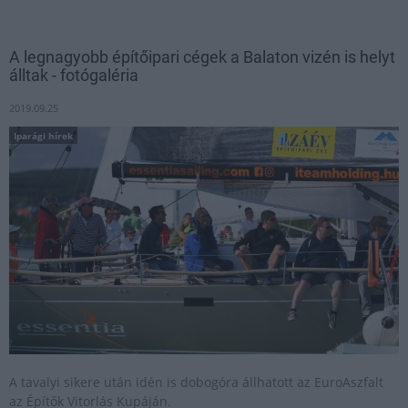
A legnagyobb építőipari cégek a Balaton vizén is helyt
álltak - fotógaléria
2019.09.25
Iparági hírek
A tavalyi sikere után idén is dobogóra állhatott az EuroAszfalt
az Építők Vitorlás Kupáján.