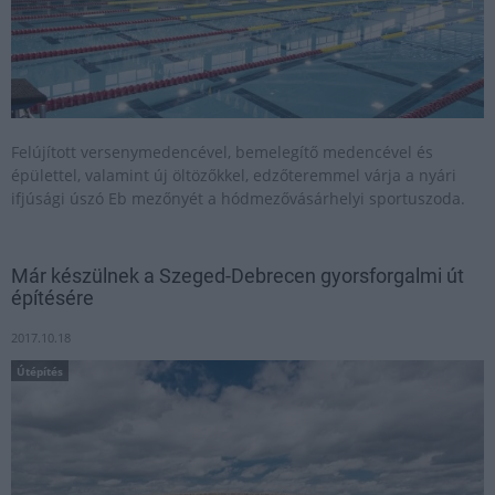
Felújított versenymedencével, bemelegítő medencével és
épülettel, valamint új öltözőkkel, edzőteremmel várja a nyári
ifjúsági úszó Eb mezőnyét a hódmezővásárhelyi sportuszoda.
Már készülnek a Szeged-Debrecen gyorsforgalmi út
építésére
2017.10.18
Útépítés