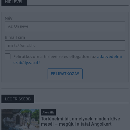
HÍRLEVÉL
Név
E-mail cím
Feliratkozom a hírlevélre és elfogadom az
adatvédelmi
szabályzatot!
FELIRATKOZÁS
LEGFRISSEBB
Aktuális
Történelmi táj, amelynek minden köve
mesél – megújul a tatai Angolkert