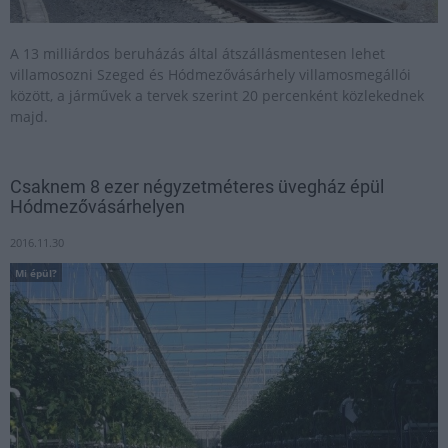
A 13 milliárdos beruházás által átszállásmentesen lehet
villamosozni Szeged és Hódmezővásárhely villamosmegállói
között, a járművek a tervek szerint 20 percenként közlekednek
majd.
Csaknem 8 ezer négyzetméteres üvegház épül
Hódmezővásárhelyen
2016.11.30
Mi épül?