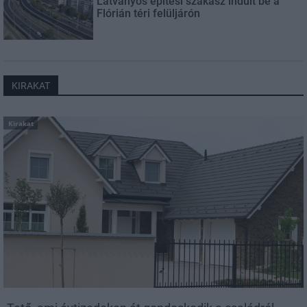
Látványos építési szakasz indult be a
Flórián téri felüljárón
KIRAKAT
Kirakat