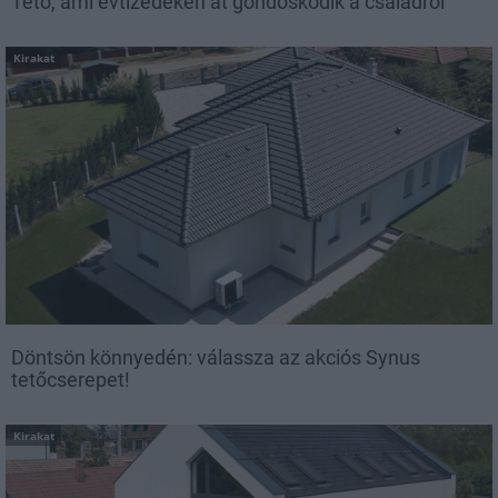
Tető, ami évtizedeken át gondoskodik a családról
Kirakat
Döntsön könnyedén: válassza az akciós Synus
tetőcserepet!
Kirakat