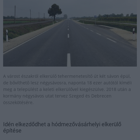
A várost északról elkerülő tehermenetesítő út két sávon épül,
de bővíthető lesz négysávosra, naponta 18 ezer autótól kíméli
meg a települést a keleti elkerülővel kiegészülve. 2018 után a
kormány négysávos utat tervez Szeged és Debrecen
összekötésére.
Idén elkezdődhet a hódmezővásárhelyi elkerülő
építése