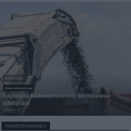
ÚTÉPÍTÉS
Hódmezővásárhely
Folytatódik Hódmezővásárhely déli határának
útfelújítása
2026.07.17
HÓDMEZŐVÁSÁRHELY