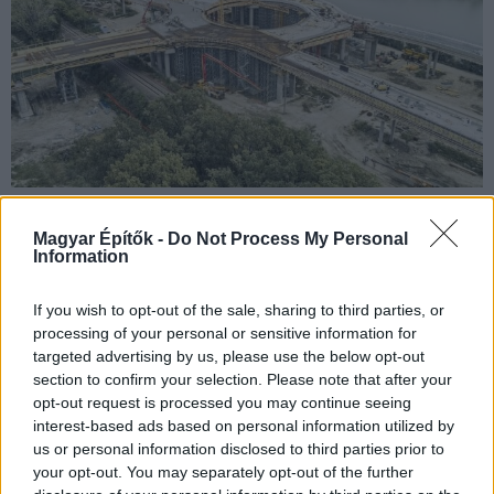
A Colas és a Délút továbbra is tartja a márciusi határidőt, de
Magyar Építők -
Do Not Process My Personal
bizonyos útszakaszokat már novemberben használhatnak a
Information
közlekedők, a hidak felszerkezetei pedig még ebben a
hónapban elkészülnek.
If you wish to opt-out of the sale, sharing to third parties, or
processing of your personal or sensitive information for
targeted advertising by us, please use the below opt-out
Kerékpárutakat újít fel Hódmezővásárhelyen a Délút
section to confirm your selection. Please note that after your
opt-out request is processed you may continue seeing
2017.08.31
interest-based ads based on personal information utilized by
Mi épül?
us or personal information disclosed to third parties prior to
your opt-out. You may separately opt-out of the further