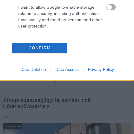
I want to allow Google to enable storage
related to security, including authentication
functionality and fraud prevention, and other
user protection.
CONFIRM
Data Deletion
Data Access
Privacy Policy
A Mészáros Antal által irányított, magyar építőipari gyártó cég
az elmúlt években sorra nyerte a díjakat sikeres fejlesztéseivel.
Átfogó egészségügyi fejlesztést indít
Hódmezővásárhely
2016.12.23
Energetika