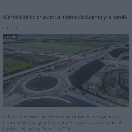
Mérföldkőhöz érkezett a hódmezővásárhelyi elkerülő
2017.10.31
Útépítés
A 45-ös főút kereszteződésnél már ráterelték a forgalmat az
elkerülő felett megépült új hídra. A szakasz tavaszi átadását
továbbra is tartja a Colas és a Délút.