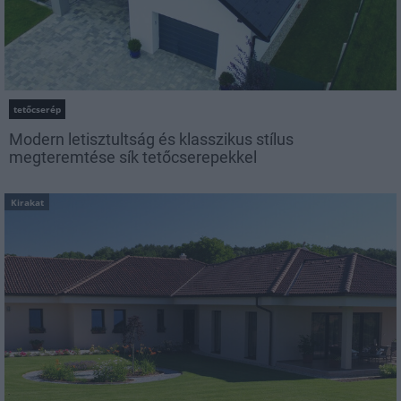
tetőcserép
Modern letisztultság és klasszikus stílus
megteremtése sík tetőcserepekkel
Kirakat