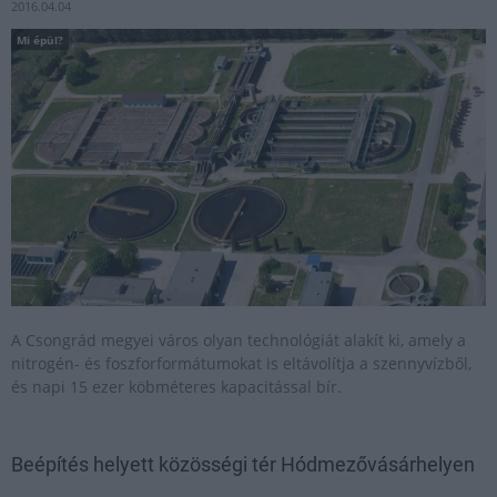
2016.04.04
Mi épül?
A Csongrád megyei város olyan technológiát alakít ki, amely a
nitrogén- és foszforformátumokat is eltávolítja a szennyvízből,
és napi 15 ezer köbméteres kapacitással bír.
Beépítés helyett közösségi tér Hódmezővásárhelyen