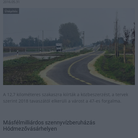
2016.05.31
Útépítés
A 12,7 kilométeres szakaszra kiírták a közbeszerzést, a tervek
szerint 2018 tavaszától elkerüli a várost a 47-es forgalma.
Másfélmilliárdos szennyvízberuházás
Hódmezővásárhelyen