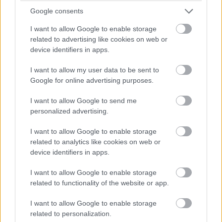
Google consents
I want to allow Google to enable storage
related to advertising like cookies on web or
device identifiers in apps.
I want to allow my user data to be sent to
Google for online advertising purposes.
I want to allow Google to send me
personalized advertising.
A Colas és a Délút már az aszfaltozási munkáknál tartanak, az
útszakasz napi 6-10 ezer járműtől mentesíti majd a belvárost.
I want to allow Google to enable storage
related to analytics like cookies on web or
device identifiers in apps.
Építőipari cégvezető is a Jedlik Ányos-díj nyertesei
I want to allow Google to enable storage
között
related to functionality of the website or app.
2017.03.13
I want to allow Google to enable storage
Iparági hírek
related to personalization.