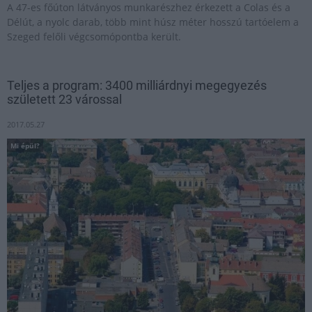
A 47-es főúton látványos munkarészhez érkezett a Colas és a
Délút, a nyolc darab, több mint húsz méter hosszú tartóelem a
Szeged felőli végcsomópontba került.
Teljes a program: 3400 milliárdnyi megegyezés
született 23 várossal
2017.05.27
Mi épül?