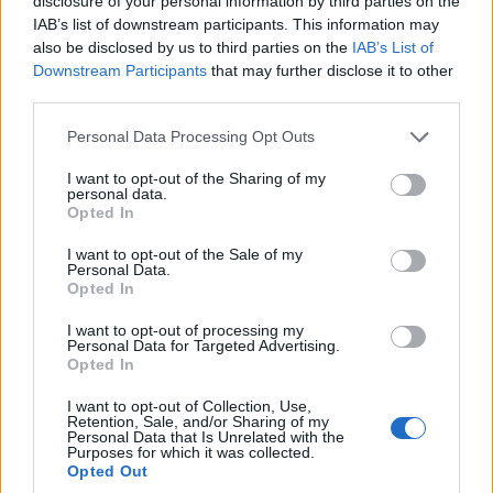
disclosure of your personal information by third parties on the
IAB’s list of downstream participants. This information may
also be disclosed by us to third parties on the
IAB’s List of
Downstream Participants
that may further disclose it to other
third parties.
Please note that this website/app uses one or more Google
Personal Data Processing Opt Outs
services and may gather and store information including but
not limited to your visit or usage behaviour. You may click to
I want to opt-out of the Sharing of my
personal data.
grant or deny consent to Google and its third-party tags to
Opted In
use your data for below specified purposes in below Google
A Csongrád megyei vállalat több mint két kilométeren végez
consent section.
I want to opt-out of the Sale of my
rekonstrukciót a város településfejlesztési stratégiájával
Personal Data.
Opted In
összhangban.
I want to opt-out of processing my
Personal Data for Targeted Advertising.
Opted In
Márciusra elkészül Hódmezővásárhely északi
elkerülője
I want to opt-out of Collection, Use,
Retention, Sale, and/or Sharing of my
2017.07.06
Personal Data that Is Unrelated with the
Purposes for which it was collected.
Útépítés
Opted Out