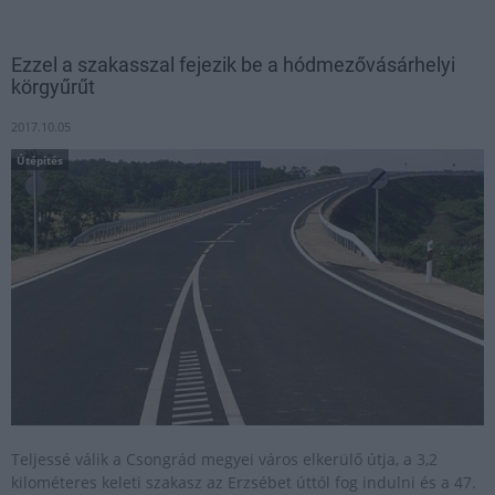
Ezzel a szakasszal fejezik be a hódmezővásárhelyi
körgyűrűt
2017.10.05
Útépítés
Teljessé válik a Csongrád megyei város elkerülő útja, a 3,2
kilométeres keleti szakasz az Erzsébet úttól fog indulni és a 47.