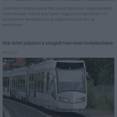
Utolsóként Hódmezővásárhely kötött fejlesztési megállapodást
a kormánnyal: bővülő ipari park, megújuló középiskolák, 117
kilométernyi kerékpárút és új naperőmű park lesz az
eredménye.
Már lehet pályázni a szegedi tram-train kivitelezésére
2016.12.29
Mi épül?