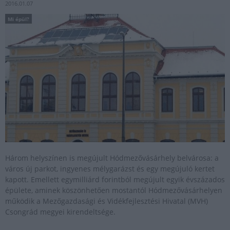
2016.01.07
Mi épül?
Három helyszínen is megújult Hódmezővásárhely belvárosa: a
város új parkot, ingyenes mélygarázst és egy megújuló kertet
kapott. Emellett egymilliárd forintból megújult egyik évszázados
épülete, aminek köszönhetően mostantól Hódmezővásárhelyen
működik a Mezőgazdasági és Vidékfejlesztési Hivatal (MVH)
Csongrád megyei kirendeltsége.