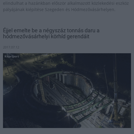
elindulhat a hazánkban először alkalmazott közlekedési eszköz
pályájának kiépítése Szegeden és Hódmezővásárhelyen.
Éjjel emelte be a négyszáz tonnás daru a
hódmezővásárhelyi körhíd gerendáit
2017.07.12
Képriport