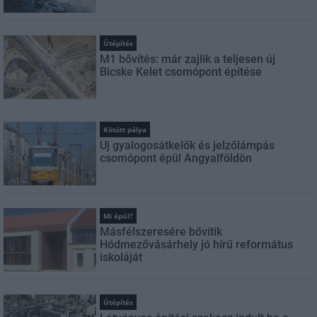
Útépítés
M1 bővítés: már zajlik a teljesen új
Bicske Kelet csomópont építése
Kötött pálya
Új gyalogosátkelők és jelzőlámpás
csomópont épül Angyalföldön
Mi épül?
Másfélszeresére bővítik
Hódmezővásárhely jó hírű református
iskoláját
Útépítés