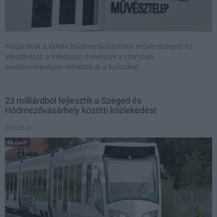
Felújították a MANK hódmezővásárhelyi művésztelepét és
alkotóházát, a beköltöző művészek a szombati
avatóünnepségen vehették át a kulcsokat.
23 milliárdból fejlesztik a Szeged és
Hódmezővásárhely közötti közlekedést
2016.05.24
Mi épül?