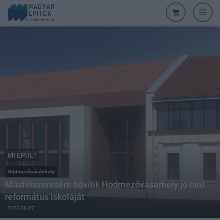
MI ÉPÜL?
Hódmezővásárhely
Másfélszeresére bővítik Hódmezővásárhely jó hírű
református iskoláját
2026.08.07