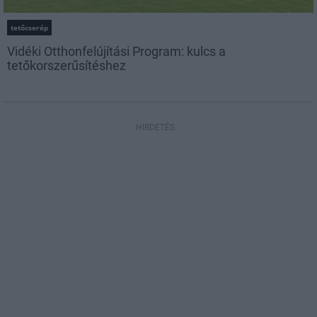
tetőcserép
Vidéki Otthonfelújítási Program: kulcs a
tetőkorszerűsítéshez
HIRDETÉS