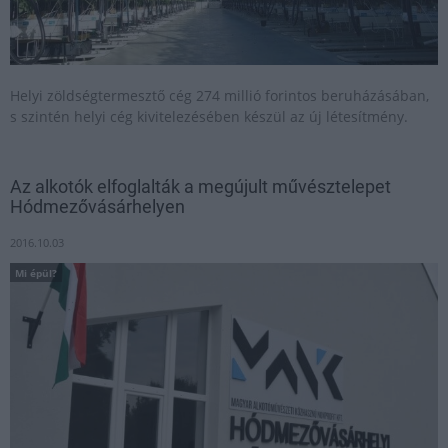
Helyi zöldségtermesztő cég 274 millió forintos beruházásában,
s szintén helyi cég kivitelezésében készül az új létesítmény.
Az alkotók elfoglalták a megújult művésztelepet
Hódmezővásárhelyen
2016.10.03
Mi épül?