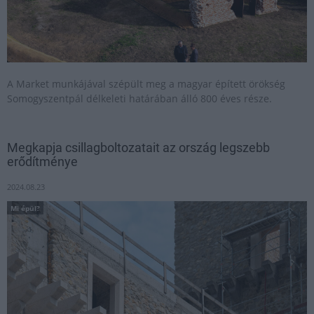
A Market munkájával szépült meg a magyar épített örökség
Somogyszentpál délkeleti határában álló 800 éves része.
Megkapja csillagboltozatait az ország legszebb
erődítménye
2024.08.23
Mi épül?