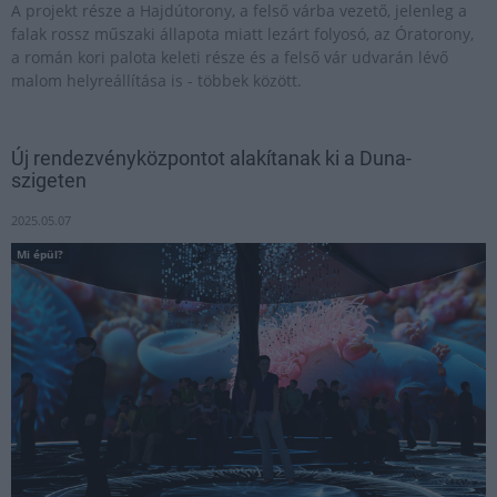
A projekt része a Hajdútorony, a felső várba vezető, jelenleg a
falak rossz műszaki állapota miatt lezárt folyosó, az Óratorony,
a román kori palota keleti része és a felső vár udvarán lévő
malom helyreállítása is - többek között.
Új rendezvényközpontot alakítanak ki a Duna-
szigeten
2025.05.07
Mi épül?