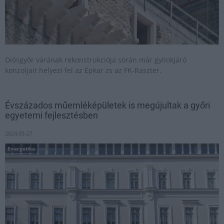
Diósgyőr várának rekonstrukciója során már gyilokjáró
konzoljait helyezi fel az Épkar zs az FK-Raszter.
Évszázados műemléképületek is megújultak a győri
egyetemi fejlesztésben
2024.03.27
Energetika