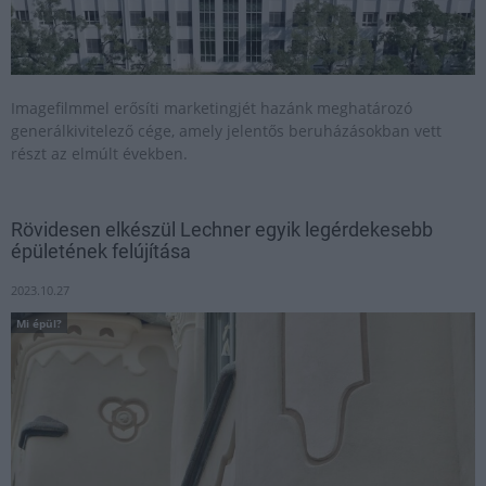
Imagefilmmel erősíti marketingjét hazánk meghatározó
generálkivitelező cége, amely jelentős beruházásokban vett
részt az elmúlt években.
Rövidesen elkészül Lechner egyik legérdekesebb
épületének felújítása
2023.10.27
Mi épül?