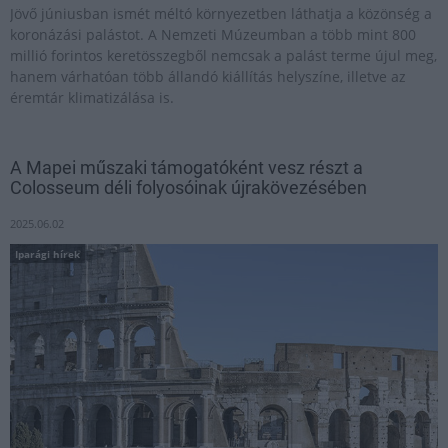
Jövő júniusban ismét méltó környezetben láthatja a közönség a
koronázási palástot. A Nemzeti Múzeumban a több mint 800
millió forintos keretösszegből nemcsak a palást terme újul meg,
hanem várhatóan több állandó kiállítás helyszíne, illetve az
éremtár klimatizálása is.
A Mapei műszaki támogatóként vesz részt a
Colosseum déli folyosóinak újrakövezésében
2025.06.02
Iparági hírek