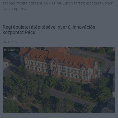
szabad megfeledkeznünk – az MCC-ben tartott előadást Conor
Lynch építész.
Régi épületei átépítésével nyer új innovációs
központot Pécs
2023.02.05
Mi épül?