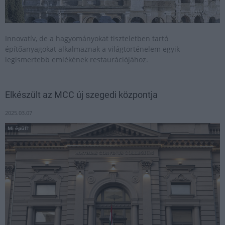
Innovatív, de a hagyományokat tiszteletben tartó
építőanyagokat alkalmaznak a világtörténelem egyik
legismertebb emlékének restaurációjához.
Elkészült az MCC új szegedi központja
2025.03.07
Mi épül?