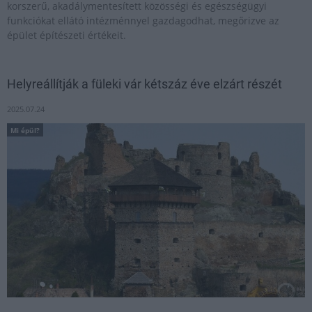
korszerű, akadálymentesített közösségi és egészségügyi
funkciókat ellátó intézménnyel gazdagodhat, megőrizve az
épület építészeti értékeit.
Helyreállítják a füleki vár kétszáz éve elzárt részét
2025.07.24
Mi épül?