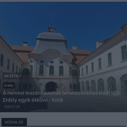
MI ÉPÜL?
Erdély
A nemesi leszármazottak beruházásában éledt újjá
Erdély egyik ékköve - fotók
2026.07.28
MŰEMLÉK