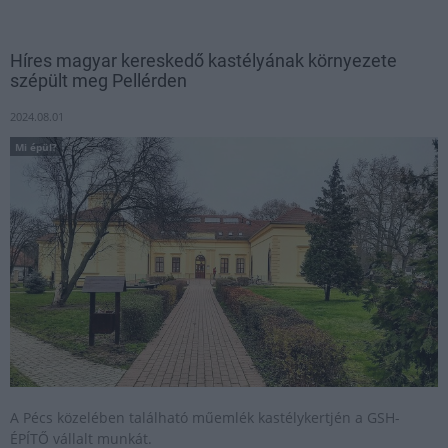
Híres magyar kereskedő kastélyának környezete
szépült meg Pellérden
2024.08.01
Mi épül?
A Pécs közelében található műemlék kastélykertjén a GSH-
ÉPÍTŐ vállalt munkát.