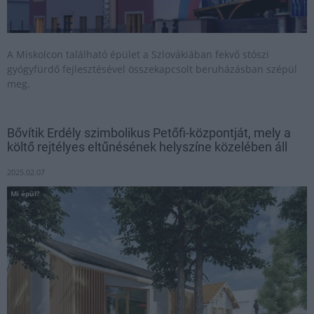
A Miskolcon található épület a Szlovákiában fekvő stószi
gyógyfürdő fejlesztésével összekapcsolt beruházásban szépül
meg.
Bővítik Erdély szimbolikus Petőfi-központját, mely a
költő rejtélyes eltűnésének helyszíne közelében áll
2025.02.07
Mi épül?