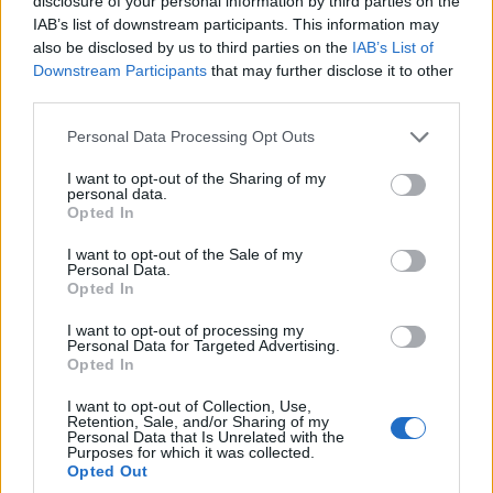
disclosure of your personal information by third parties on the
IAB’s list of downstream participants. This information may
A kivitelezést állagmegóvással kezdik, melynek elsődleges
also be disclosed by us to third parties on the
IAB’s List of
feladata a tető rendbetétele.
Downstream Participants
that may further disclose it to other
third parties.
Please note that this website/app uses one or more Google
Felújítják és felkészítik új feladatára a Tokaj-Hegyalja
Personal Data Processing Opt Outs
services and may gather and store information including but
Egyetem patinás főépületét
not limited to your visit or usage behaviour. You may click to
I want to opt-out of the Sharing of my
personal data.
2022.12.30
grant or deny consent to Google and its third-party tags to
Opted In
use your data for below specified purposes in below Google
Mi épül?
consent section.
I want to opt-out of the Sale of my
Personal Data.
Opted In
I want to opt-out of processing my
Personal Data for Targeted Advertising.
Opted In
I want to opt-out of Collection, Use,
Retention, Sale, and/or Sharing of my
Personal Data that Is Unrelated with the
Purposes for which it was collected.
Opted Out