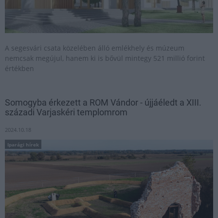
A segesvári csata közelében álló emlékhely és múzeum
nemcsak megújul, hanem ki is bővül mintegy 521 millió forint
értékben
Somogyba érkezett a ROM Vándor - újjáéledt a XIII.
századi Varjaskéri templomrom
2024.10.18
Iparági hírek