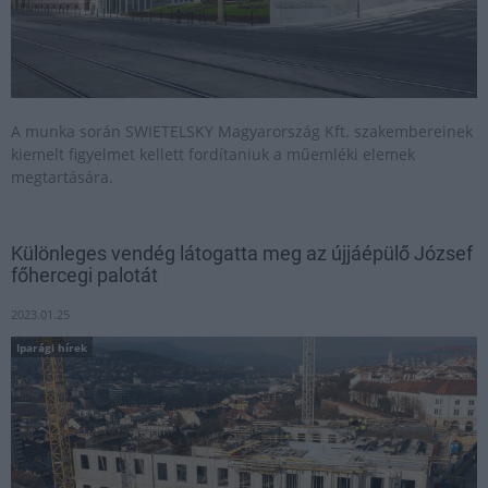
A munka során SWIETELSKY Magyarország Kft. szakembereinek
kiemelt figyelmet kellett fordítaniuk a műemléki elemek
megtartására.
Különleges vendég látogatta meg az újjáépülő József
főhercegi palotát
2023.01.25
Iparági hírek