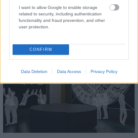
I want to allow Google to enable storage
Az EBH INVEST is részt vesz Sárospatak legjelentősebb
related to security, including authentication
műemléke, a Rákóczi-vár fejlesztésében.
functionality and fraud prevention, and other
user protection.
Átalakul a Nemzeti Múzeum palástterme
2025.12.12
CONFIRM
Iparági hírek
Data Deletion
Data Access
Privacy Policy