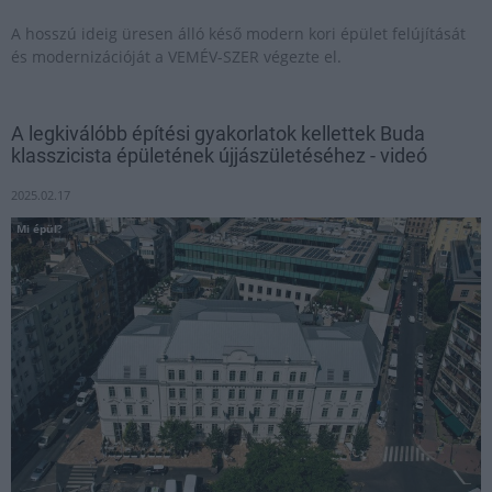
A hosszú ideig üresen álló késő modern kori épület felújítását
és modernizációját a VEMÉV-SZER végezte el.
A legkiválóbb építési gyakorlatok kellettek Buda
klasszicista épületének újjászületéséhez - videó
2025.02.17
Mi épül?