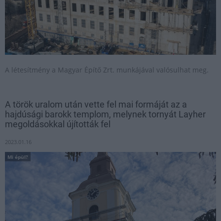
A létesítmény a Magyar Építő Zrt. munkájával valósulhat meg.
A török uralom után vette fel mai formáját az a
hajdúsági barokk templom, melynek tornyát Layher
megoldásokkal újították fel
2023.01.16
Mi épül?