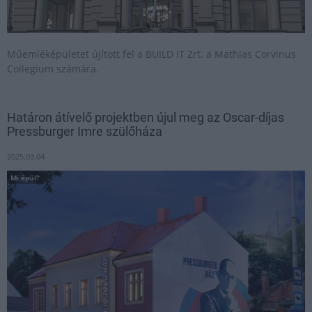
Műemléképületet újított fel a BUILD IT Zrt. a Mathias Corvinus
Collegium számára.
Határon átívelő projektben újul meg az Oscar-díjas
Pressburger Imre szülőháza
2025.03.04
Mi épül?