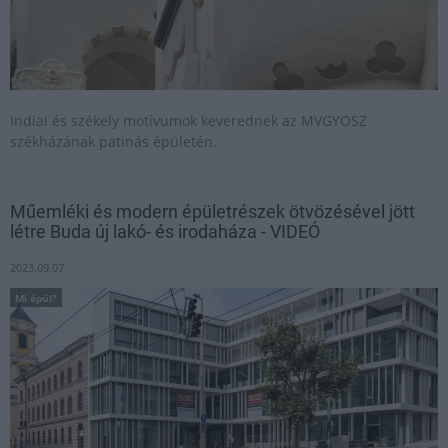
Indiai és székely motívumok keverednek az MVGYOSZ
székházának patinás épületén.
Műemléki és modern épületrészek ötvözésével jött
létre Buda új lakó- és irodaháza - VIDEÓ
2023.09.07
Mi épül?