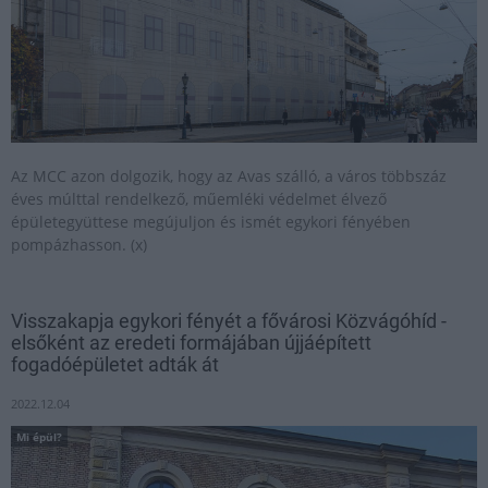
Az MCC azon dolgozik, hogy az Avas szálló, a város többszáz
éves múlttal rendelkező, műemléki védelmet élvező
épületegyüttese megújuljon és ismét egykori fényében
pompázhasson. (x)
Visszakapja egykori fényét a fővárosi Közvágóhíd -
elsőként az eredeti formájában újjáépített
fogadóépületet adták át
2022.12.04
Mi épül?